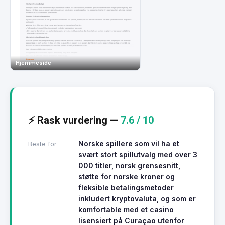
Hjemmeside
⚡ Rask vurdering —
7.6 / 10
Norske spillere som vil ha et
Beste for
svært stort spillutvalg med over 3
000 titler, norsk grensesnitt,
støtte for norske kroner og
fleksible betalingsmetoder
inkludert kryptovaluta, og som er
komfortable med et casino
lisensiert på Curaçao utenfor