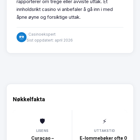
rapporterer om trege eller avviste uttak. Et
innholdsrikt casino vi anbefaler å gå inn i med
åpne øyne og forsiktige uttak.
· Casinoekspert
Sist oppdatert: april 2026
Nøkkelfakta
🛡️
⚡
LISENS
UTTAKSTID
Curaçao –
E-lommebøker ofte 0–