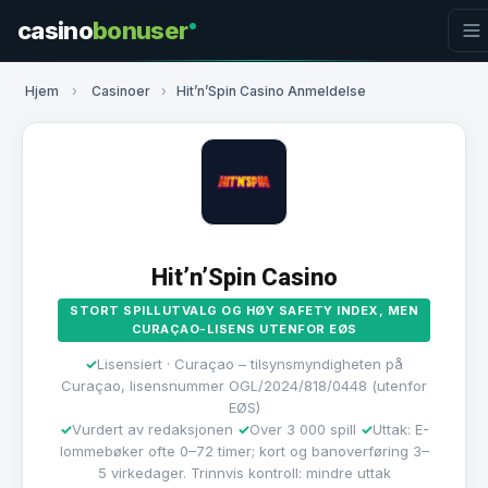
casino
bonuser
Hjem
›
Casinoer
›
Hit’n’Spin Casino Anmeldelse
Hit’n’Spin Casino
STORT SPILLUTVALG OG HØY SAFETY INDEX, MEN
CURAÇAO-LISENS UTENFOR EØS
Lisensiert · Curaçao – tilsynsmyndigheten på
Curaçao, lisensnummer OGL/2024/818/0448 (utenfor
EØS)
Vurdert av redaksjonen
Over 3 000 spill
Uttak: E-
lommebøker ofte 0–72 timer; kort og banoverføring 3–
5 virkedager. Trinnvis kontroll: mindre uttak