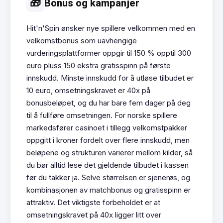
🎁
Bonus og kampanjer
Hit'n'Spin ønsker nye spillere velkommen med en
velkomstbonus som uavhengige
vurderingsplattformer oppgir til 150 % opptil 300
euro pluss 150 ekstra gratisspinn på første
innskudd. Minste innskudd for å utløse tilbudet er
10 euro, omsetningskravet er 40x på
bonusbeløpet, og du har bare fem dager på deg
til å fullføre omsetningen. For norske spillere
markedsfører casinoet i tillegg velkomstpakker
oppgitt i kroner fordelt over flere innskudd, men
beløpene og strukturen varierer mellom kilder, så
du bør alltid lese det gjeldende tilbudet i kassen
før du takker ja. Selve størrelsen er sjenerøs, og
kombinasjonen av matchbonus og gratisspinn er
attraktiv. Det viktigste forbeholdet er at
omsetningskravet på 40x ligger litt over