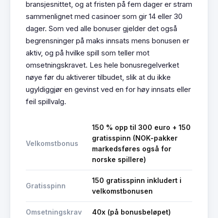
bransjesnittet, og at fristen på fem dager er stram
sammenlignet med casinoer som gir 14 eller 30
dager. Som ved alle bonuser gjelder det også
begrensninger på maks innsats mens bonusen er
aktiv, og på hvilke spill som teller mot
omsetningskravet. Les hele bonusregelverket
nøye før du aktiverer tilbudet, slik at du ikke
ugyldiggjør en gevinst ved en for høy innsats eller
feil spillvalg.
150 % opp til 300 euro + 150
gratisspinn (NOK-pakker
Velkomstbonus
markedsføres også for
norske spillere)
150 gratisspinn inkludert i
Gratisspinn
velkomstbonusen
Omsetningskrav
40x (på bonusbeløpet)