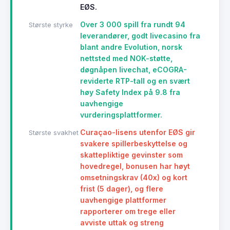
EØS.
Over 3 000 spill fra rundt 94
Største styrke
leverandører, godt livecasino fra
blant andre Evolution, norsk
nettsted med NOK-støtte,
døgnåpen livechat, eCOGRA-
reviderte RTP-tall og en svært
høy Safety Index på 9.8 fra
uavhengige
vurderingsplattformer.
Curaçao-lisens utenfor EØS gir
Største svakhet
svakere spillerbeskyttelse og
skattepliktige gevinster som
hovedregel, bonusen har høyt
omsetningskrav (40x) og kort
frist (5 dager), og flere
uavhengige plattformer
rapporterer om trege eller
avviste uttak og streng