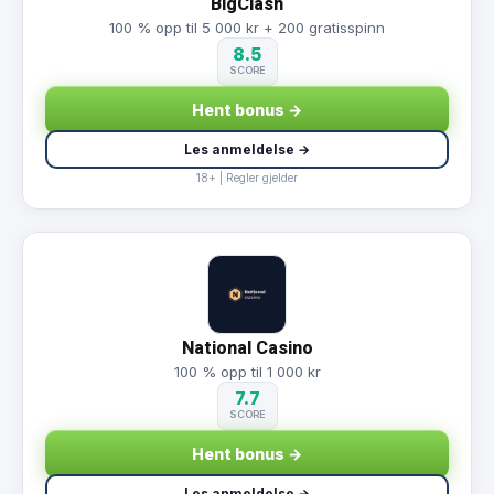
BigClash
100 % opp til 5 000 kr + 200 gratisspinn
8.5
SCORE
Hent bonus →
Les anmeldelse →
18+ | Regler gjelder
National Casino
100 % opp til 1 000 kr
7.7
SCORE
Hent bonus →
Les anmeldelse →