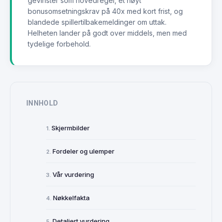
gevinster som hovedregel, et høyt
bonusomsetningskrav på 40x med kort frist, og
blandede spillertilbakemeldinger om uttak.
Helheten lander på godt over middels, men med
tydelige forbehold.
INNHOLD
Skjermbilder
1.
Fordeler og ulemper
2.
Vår vurdering
3.
Nøkkelfakta
4.
Detaljert vurdering
5.