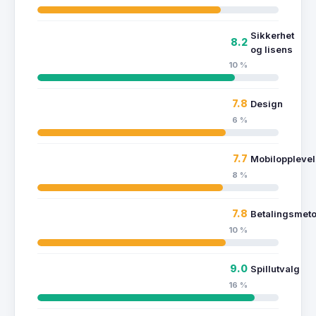
Sikkerhet
8.2
og lisens
10 %
7.8
Design
6 %
7.7
Mobiloppleve
8 %
7.8
Betalingsmet
10 %
9.0
Spillutvalg
16 %