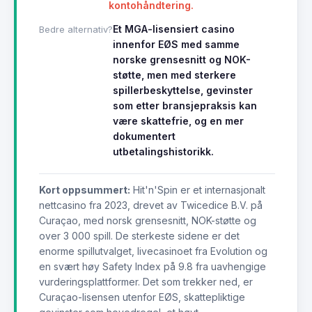
kontohåndtering.
Et MGA-lisensiert casino
Bedre alternativ?
innenfor EØS med samme
norske grensesnitt og NOK-
støtte, men med sterkere
spillerbeskyttelse, gevinster
som etter bransjepraksis kan
være skattefrie, og en mer
dokumentert
utbetalingshistorikk.
Kort oppsummert:
Hit'n'Spin er et internasjonalt
nettcasino fra 2023, drevet av Twicedice B.V. på
Curaçao, med norsk grensesnitt, NOK-støtte og
over 3 000 spill. De sterkeste sidene er det
enorme spillutvalget, livecasinoet fra Evolution og
en svært høy Safety Index på 9.8 fra uavhengige
vurderingsplattformer. Det som trekker ned, er
Curaçao-lisensen utenfor EØS, skattepliktige