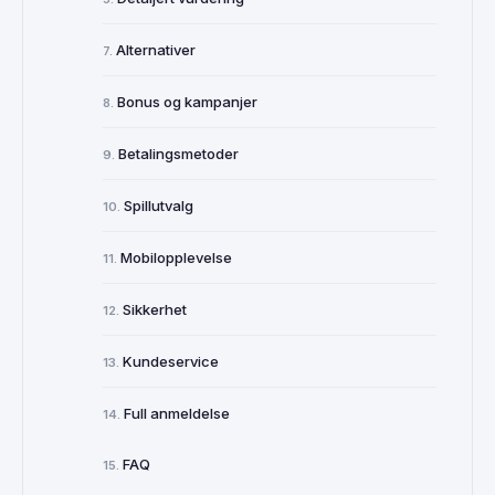
Alternativer
7.
Bonus og kampanjer
8.
Betalingsmetoder
9.
Spillutvalg
10.
Mobilopplevelse
11.
Sikkerhet
12.
Kundeservice
13.
Full anmeldelse
14.
FAQ
15.