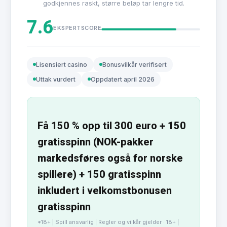
godkjennes raskt, større beløp tar lengre tid.
7.6
EKSPERTSCORE
Lisensiert casino
Bonusvilkår verifisert
Uttak vurdert
Oppdatert april 2026
Få 150 % opp til 300 euro + 150
gratisspinn (NOK-pakker
markedsføres også for norske
spillere) + 150 gratisspinn
inkludert i velkomstbonusen
gratisspinn
*18+ | Spill ansvarlig | Regler og vilkår gjelder · 18+ |