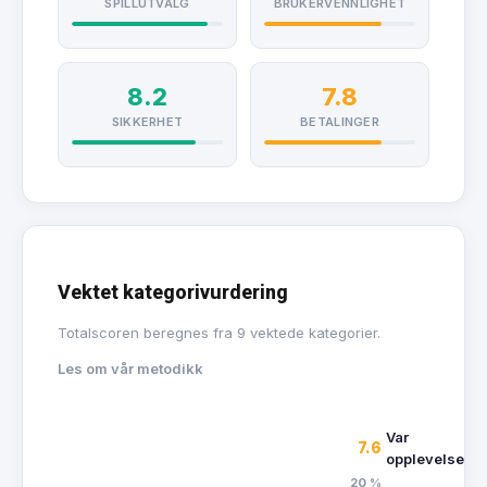
SPILLUTVALG
BRUKERVENNLIGHET
8.2
7.8
SIKKERHET
BETALINGER
Vektet kategorivurdering
Totalscoren beregnes fra 9 vektede kategorier.
Les om vår metodikk
Var
7.6
opplevelse
20 %