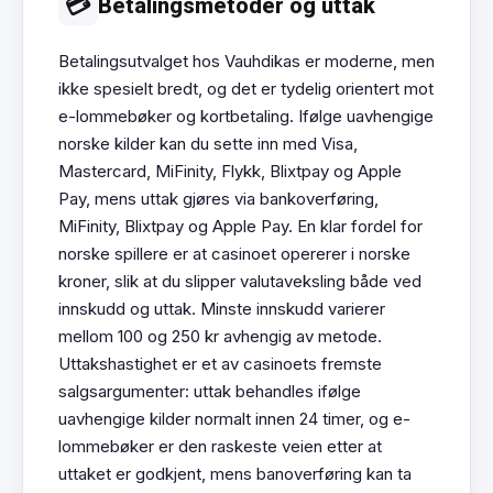
💳
Betalingsmetoder og uttak
Betalingsutvalget hos Vauhdikas er moderne, men
ikke spesielt bredt, og det er tydelig orientert mot
e-lommebøker og kortbetaling. Ifølge uavhengige
norske kilder kan du sette inn med Visa,
Mastercard, MiFinity, Flykk, Blixtpay og Apple
Pay, mens uttak gjøres via bankoverføring,
MiFinity, Blixtpay og Apple Pay. En klar fordel for
norske spillere er at casinoet opererer i norske
kroner, slik at du slipper valutaveksling både ved
innskudd og uttak. Minste innskudd varierer
mellom 100 og 250 kr avhengig av metode.
Uttakshastighet er et av casinoets fremste
salgsargumenter: uttak behandles ifølge
uavhengige kilder normalt innen 24 timer, og e-
lommebøker er den raskeste veien etter at
uttaket er godkjent, mens banoverføring kan ta