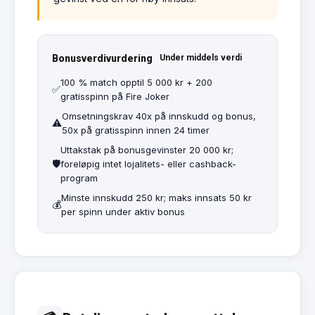
Bonusverdivurdering
Under middels verdi
100 % match opptil 5 000 kr + 200
✅
gratisspinn på Fire Joker
Omsetningskrav 40x på innskudd og bonus,
⚠️
50x på gratisspinn innen 24 timer
Uttakstak på bonusgevinster 20 000 kr;
🛡️
foreløpig intet lojalitets- eller cashback-
program
Minste innskudd 250 kr; maks innsats 50 kr
💰
per spinn under aktiv bonus