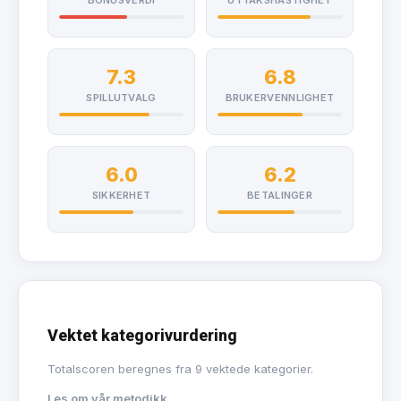
7.3
6.8
SPILLUTVALG
BRUKERVENNLIGHET
6.0
6.2
SIKKERHET
BETALINGER
Vektet kategorivurdering
Totalscoren beregnes fra 9 vektede kategorier.
Les om vår metodikk