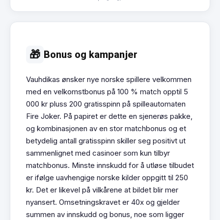
🎁
Bonus og kampanjer
Vauhdikas ønsker nye norske spillere velkommen
med en velkomstbonus på 100 % match opptil 5
000 kr pluss 200 gratisspinn på spilleautomaten
Fire Joker. På papiret er dette en sjenerøs pakke,
og kombinasjonen av en stor matchbonus og et
betydelig antall gratisspinn skiller seg positivt ut
sammenlignet med casinoer som kun tilbyr
matchbonus. Minste innskudd for å utløse tilbudet
er ifølge uavhengige norske kilder oppgitt til 250
kr. Det er likevel på vilkårene at bildet blir mer
nyansert. Omsetningskravet er 40x og gjelder
summen av innskudd og bonus, noe som ligger