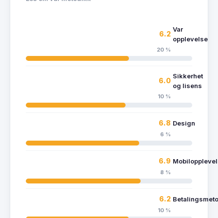
Var
6.2
opplevelse
20 %
Sikkerhet
6.0
og lisens
10 %
6.8
Design
6 %
6.9
Mobiloppleve
8 %
6.2
Betalingsmet
10 %