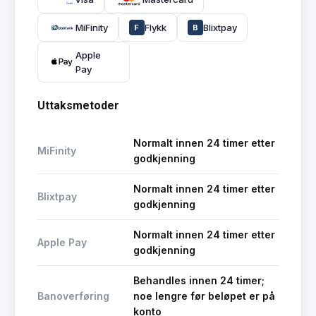
MiFinity
Flykk
Blixtpay
F
B
Apple
Pay
Uttaksmetoder
Normalt innen 24 timer etter
MiFinity
godkjenning
Normalt innen 24 timer etter
Blixtpay
godkjenning
Normalt innen 24 timer etter
Apple Pay
godkjenning
Behandles innen 24 timer;
Banoverføring
noe lengre før beløpet er på
konto