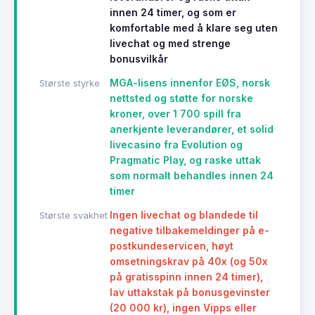
innen 24 timer, og som er
komfortable med å klare seg uten
livechat og med strenge
bonusvilkår
MGA-lisens innenfor EØS, norsk
Største styrke
nettsted og støtte for norske
kroner, over 1 700 spill fra
anerkjente leverandører, et solid
livecasino fra Evolution og
Pragmatic Play, og raske uttak
som normalt behandles innen 24
timer
Ingen livechat og blandede til
Største svakhet
negative tilbakemeldinger på e-
postkundeservicen, høyt
omsetningskrav på 40x (og 50x
på gratisspinn innen 24 timer),
lav uttakstak på bonusgevinster
(20 000 kr), ingen Vipps eller