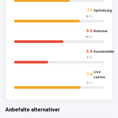
7.3
Spillutvalg
16 %
5.5
Bonuser
16 %
3.8
Kundestotte
6 %
Live
7.4
casino
8 %
Anbefalte alternativer