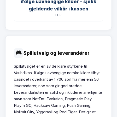
ifølge uavhengige kilder – sjekk
gjeldende vilkår i kassen
EUR
🎮
Spillutvalg og leverandører
Spillutvalget er en av de klare styrkene til
Vauhdikas. Ifølge uavhengige norske kilder tilbyr
casinoet i overkant av 1 700 spill fra mer enn 50
leverandører, noe som gir god bredde.
Leverandørlisten er solid og inkluderer anerkjente
navn som NetEnt, Evolution, Pragmatic Play,
Play'n GO, Hacksaw Gaming, Push Gaming,
Nolimit City, Yggdrasil og Red Tiger. Det gir et