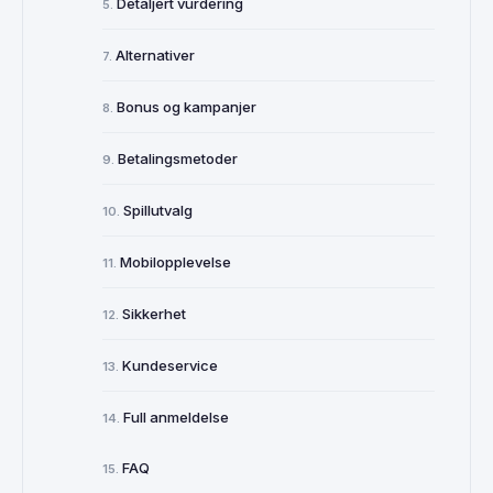
Detaljert vurdering
5.
Alternativer
7.
Bonus og kampanjer
8.
Betalingsmetoder
9.
Spillutvalg
10.
Mobilopplevelse
11.
Sikkerhet
12.
Kundeservice
13.
Full anmeldelse
14.
FAQ
15.