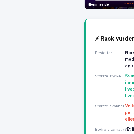
Hjemmeside
⚡ Rask vurde
Nors
Beste for
med 
og 
Svær
Største styrke
inne
live
live
Velk
Største svakhet
per 
elle
Et 
Bedre alternativ?