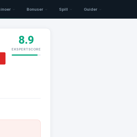
inoer
Bonuser
Spill
Guider
8.9
EKSPERTSCORE