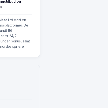
onustilbud og
di
Malta Ltd med en
gsplattformer. De
rundt 96
, samt 24/7
s under bonus, samt
norske spillere.