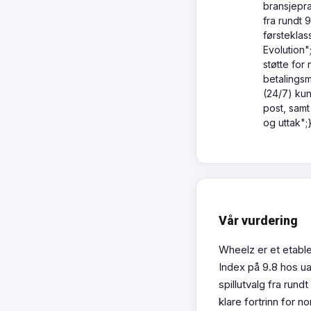
bransjeprak
fra rundt 
førsteklas
Evolution"
støtte for
betalings
(24/7) kun
post, samt
og uttak";
Vår vurdering
Wheelz er et etabl
Index på 9.8 hos ua
spillutvalg fra run
klare fortrinn for 