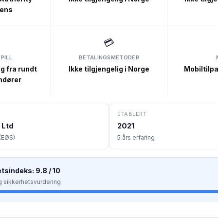
sens
💳
PILL
BETALINGSMETODER
lg fra rundt
Ikke tilgjengelig i Norge
Mobiltilp
ndører
ETABLERT
 Ltd
2021
 (EØS)
5 års erfaring
tsindeks: 9.8 / 10
 sikkerhetsvurdering