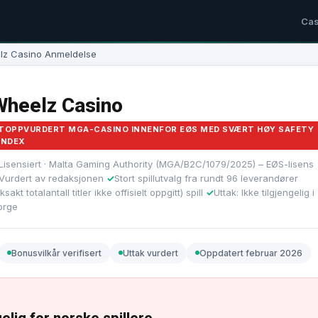
Cas
z Casino Anmeldelse
Wheelz Casino
TOPPVURDERT MGA-CASINO INNENFOR EØS MED SVÆRT HØY SAFETY
INDEX
Lisensiert · Malta Gaming Authority (MGA/B2C/1079/2025) – EØS-lisens
Vurdert av redaksjonen
Stort spillutvalg fra rundt 96 leverandører
ksakt totalantall titler ikke offisielt oppgitt) spill
Uttak: Ikke tilgjengelig i
orge
Bonusvilkår verifisert
Uttak vurdert
Oppdatert februar 2026
gelig for norske spillere