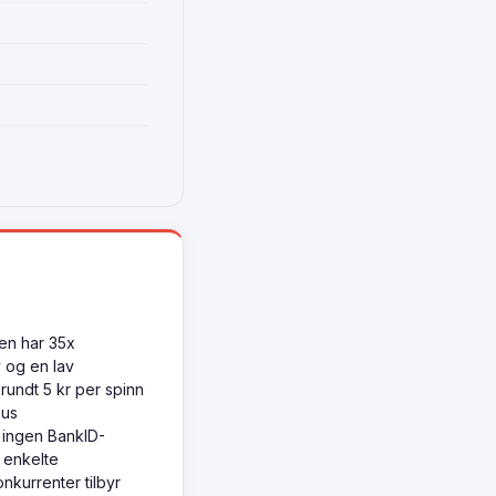
en har 35x
 og en lav
rundt 5 kr per spinn
nus
 ingen BankID-
 enkelte
nkurrenter tilbyr