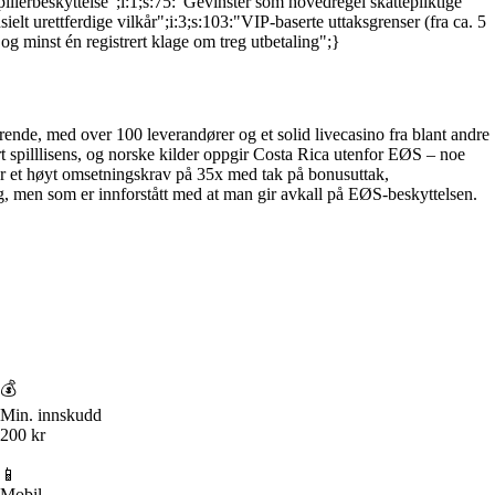
illerbeskyttelse";i:1;s:75:"Gevinster som hovedregel skattepliktige
lt urettferdige vilkår";i:3;s:103:"VIP-baserte uttaksgrenser (fra ca. 5
og minst én registrert klage om treg utbetaling";}
ende, med over 100 leverandører og et solid livecasino fra blant andre
t spilllisens, og norske kilder oppgir Costa Rica utenfor EØS – noe
ar et høyt omsetningskrav på 35x med tak på bonusuttak,
ng, men som er innforstått med at man gir avkall på EØS-beskyttelsen.
💰
Min. innskudd
200 kr
📱
Mobil