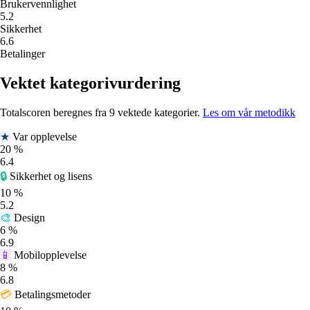
Brukervennlighet
5.2
Sikkerhet
6.6
Betalinger
Vektet kategorivurdering
Totalscoren beregnes fra 9 vektede kategorier.
Les om vår metodikk
★
Var opplevelse
20 %
6.4
🔒
Sikkerhet og lisens
10 %
5.2
🎨
Design
6 %
6.9
📱
Mobilopplevelse
8 %
6.8
💳
Betalingsmetoder