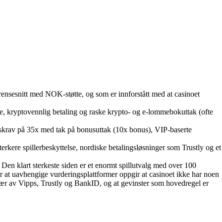
grensesnitt med NOK-støtte, og som er innforstått med at casinoet
te, kryptovennlig betaling og raske krypto- og e-lommebokuttak (ofte
ngskrav på 35x med tak på bonusuttak (10x bonus), VIP-baserte
kere spillerbeskyttelse, nordiske betalingsløsninger som Trustly og et
Den klart sterkeste siden er et enormt spillutvalg med over 100
r at uavhengige vurderingsplattformer oppgir at casinoet ikke har noen
avær av Vipps, Trustly og BankID, og at gevinster som hovedregel er