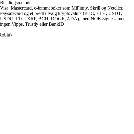
Betalingsmetoder
Visa, Mastercard, e-lommebøker som MiFinity, Skrill og Neteller,
Paysafecard og et bredt utvalg kryptovaluta (BTC, ETH, USDT,
USDC, LTC, XRP, BCH, DOGE, ADA), med NOK-støtte – men
ingen Vipps, Trustly eller BankID
Robin)