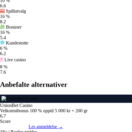
10 %
6.6
🎰
Spillutvalg
16 %
8.2
🎁
Bonuser
16 %
5.4
💬
Kundestotte
6 %
6.2
🃏
Live casino
8 %
7.6
Anbefalte alternativer
UnionBet Casino
Velkomstbonus 100 % opptil 5 000 kr + 200 gr
6.7
Score
Hent bonus →
Les anmeldelse →
18+ | Regler gjelder