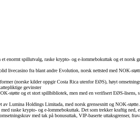
ha et enormt spillutvalg, raske krypto- og e-lommebokuttak og et norsk 
solid livecasino fra blant andre Evolution, norsk nettsted med NOK-støt
attformer (norske kilder oppgir Costa Rica utenfor EØS), høyt omsetni
ttepliktige gevinster
øtte og et stort spillbibliotek, men med en verifisert EØS-lisens, ster
vet av Lumina Holdings Limitada, med norsk grensesnitt og NOK-støtte. 
rt med raske krypto- og e-lommebokuttak. Det som trekker kraftig ned, e
yt omsetningskrav med tak på bonusuttak, VIP-baserte uttaksgrenser, fr