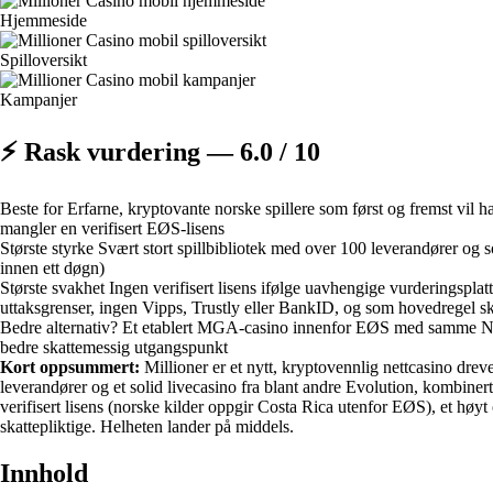
Hjemmeside
Spilloversikt
Kampanjer
⚡ Rask vurdering —
6.0 / 10
Beste for
Erfarne, kryptovante norske spillere som først og fremst vil 
mangler en verifisert EØS-lisens
Største styrke
Svært stort spillbibliotek med over 100 leverandører og 
innen ett døgn)
Største svakhet
Ingen verifisert lisens ifølge uavhengige vurderingspl
uttaksgrenser, ingen Vipps, Trustly eller BankID, og som hovedregel ska
Bedre alternativ?
Et etablert MGA-casino innenfor EØS med samme NOK-st
bedre skattemessig utgangspunkt
Kort oppsummert:
Millioner er et nytt, kryptovennlig nettcasino dre
leverandører og et solid livecasino fra blant andre Evolution, kombine
verifisert lisens (norske kilder oppgir Costa Rica utenfor EØS), et hø
skattepliktige. Helheten lander på middels.
Innhold