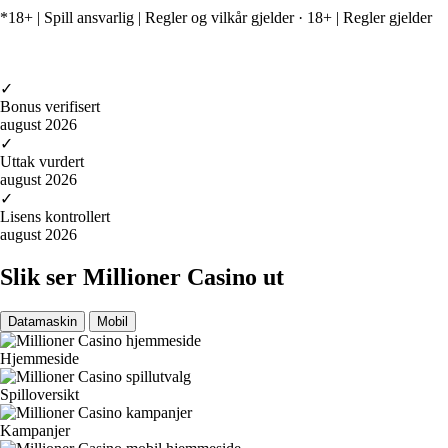
*18+ | Spill ansvarlig | Regler og vilkår gjelder · 18+ | Regler gjelder
✓
Bonus verifisert
august 2026
✓
Uttak vurdert
august 2026
✓
Lisens kontrollert
august 2026
Slik ser Millioner Casino ut
Datamaskin
Mobil
Hjemmeside
Spilloversikt
Kampanjer