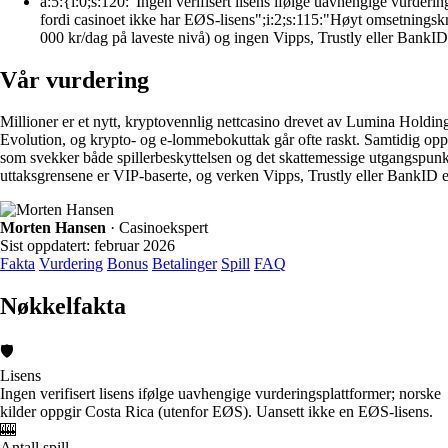
a:5:{i:0;s:120:"Ingen verifisert lisens ifølge uavhengige vurderi
fordi casinoet ikke har EØS-lisens";i:2;s:115:"Høyt omsetningskra
000 kr/dag på laveste nivå) og ingen Vipps, Trustly eller BankID"
Vår vurdering
Millioner er et nytt, kryptovennlig nettcasino drevet av Lumina Holdin
Evolution, og krypto- og e-lommebokuttak går ofte raskt. Samtidig oppg
som svekker både spillerbeskyttelsen og det skattemessige utgangspunk
uttaksgrensene er VIP-baserte, og verken Vipps, Trustly eller BankID e
Morten Hansen
· Casinoekspert
Sist oppdatert: februar 2026
Fakta
Vurdering
Bonus
Betalinger
Spill
FAQ
Nøkkelfakta
🛡️
Lisens
Ingen verifisert lisens ifølge uavhengige vurderingsplattformer; norske
kilder oppgir Costa Rica (utenfor EØS). Uansett ikke en EØS-lisens.
🎰
Antall spill