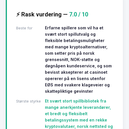
⚡ Rask vurdering —
7.0 / 10
Erfarne spillere som vil ha et
Beste for
svært stort spillutvalg og
fleksible betalingsmuligheter
med mange kryptoalternativer,
som setter pris på norsk
grensesnitt, NOK-støtte og
døgnåpen kundeservice, og som
bevisst aksepterer at casinoet
opererer på en lisens utenfor
EØS med svakere klageveier og
skattepliktige gevinster
Et svært stort spillbibliotek fra
Største styrke
mange anerkjente leverandører,
et bredt og fleksibelt
betalingssystem med en rekke
kryptovalutaer, norsk nettsted og