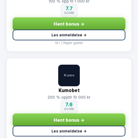
100 % opp til 1 000 kr
7.7
SCORE
Hent bonus →
Les anmeldelse →
18+ | Regler gjelder
Kumo
Kumobet
200 % opptil 10 000 kr
7.6
SCORE
Hent bonus →
Les anmeldelse →