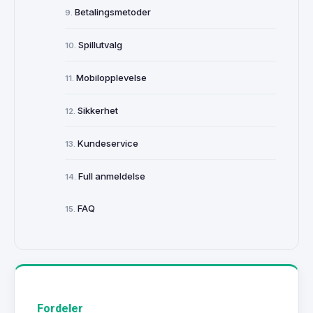
Betalingsmetoder
9.
Spillutvalg
10.
Mobilopplevelse
11.
Sikkerhet
12.
Kundeservice
13.
Full anmeldelse
14.
FAQ
15.
Fordeler