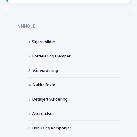
INNHOLD
Skjermbilder
1.
Fordeler og ulemper
2.
Vår vurdering
3.
Nøkkelfakta
4.
Detaljert vurdering
5.
Alternativer
7.
Bonus og kampanjer
8.