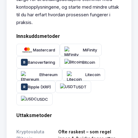
kontoopplysningene, og starte med mindre uttak
til du har erfart hvordan prosessen fungerer i
praksis.
Innskuddsmetoder
Mastercard
MiFinity
Banoverføring
Bitcoin
B
Ethereum
Litecoin
Ripple (XRP)
USDT
R
USDC
Uttaksmetoder
Kryptovaluta
Ofte raskest – som regel