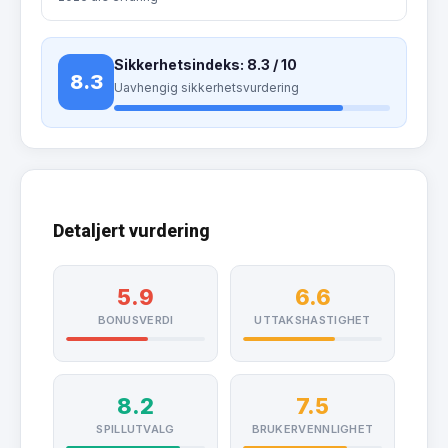
Sikkerhetsindeks: 8.3 / 10
8.3
Uavhengig sikkerhetsvurdering
Detaljert vurdering
5.9
6.6
BONUSVERDI
UTTAKSHASTIGHET
8.2
7.5
SPILLUTVALG
BRUKERVENNLIGHET