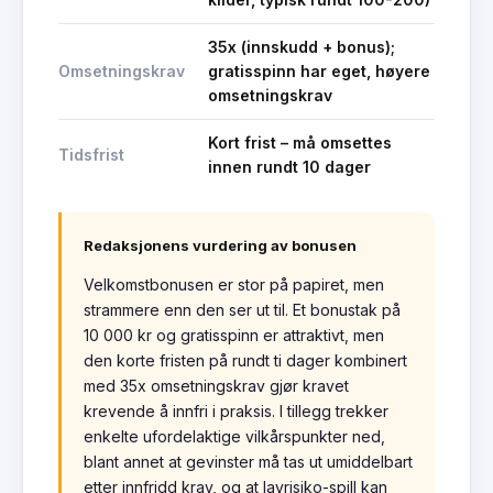
35x (innskudd + bonus);
Omsetningskrav
gratisspinn har eget, høyere
omsetningskrav
Kort frist – må omsettes
Tidsfrist
innen rundt 10 dager
Redaksjonens vurdering av bonusen
Velkomstbonusen er stor på papiret, men
strammere enn den ser ut til. Et bonustak på
10 000 kr og gratisspinn er attraktivt, men
den korte fristen på rundt ti dager kombinert
med 35x omsetningskrav gjør kravet
krevende å innfri i praksis. I tillegg trekker
enkelte ufordelaktige vilkårspunkter ned,
blant annet at gevinster må tas ut umiddelbart
etter innfridd krav, og at lavrisiko-spill kan