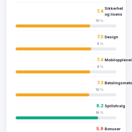
Sikkerhet
7.4
og lisens
10 %
7.5
Design
6 %
7.4
Mobiloppleve
8 %
7.3
Betalingsmet
10 %
8.2
Spillutvalg
16 %
5.9
Bonuser