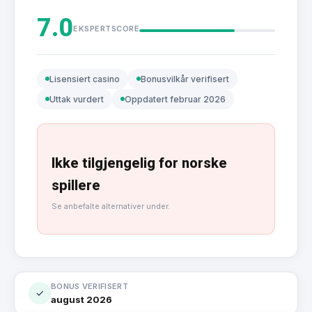
7.0
EKSPERTSCORE
Lisensiert casino
Bonusvilkår verifisert
Uttak vurdert
Oppdatert februar 2026
Ikke tilgjengelig for norske
spillere
Se anbefalte alternativer under.
BONUS VERIFISERT
✓
august 2026