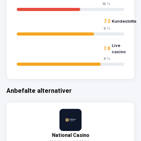
16 %
7.2
Kundestotte
6 %
Live
7.8
casino
8 %
Anbefalte alternativer
National Casino