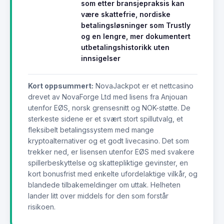
som etter bransjepraksis kan
være skattefrie, nordiske
betalingsløsninger som Trustly
og en lengre, mer dokumentert
utbetalingshistorikk uten
innsigelser
Kort oppsummert:
NovaJackpot er et nettcasino
drevet av NovaForge Ltd med lisens fra Anjouan
utenfor EØS, norsk grensesnitt og NOK-støtte. De
sterkeste sidene er et svært stort spillutvalg, et
fleksibelt betalingssystem med mange
kryptoalternativer og et godt livecasino. Det som
trekker ned, er lisensen utenfor EØS med svakere
spillerbeskyttelse og skattepliktige gevinster, en
kort bonusfrist med enkelte ufordelaktige vilkår, og
blandede tilbakemeldinger om uttak. Helheten
lander litt over middels for den som forstår
risikoen.