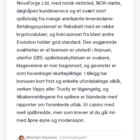
NovaForge Ltd, med norsk nettsted, NOK-støtte,
døgnåpen kundeservice og et svært stort
spillutvalg fra mange anerkjente leverandører.
Betalingssystemet er fleksibelt med en rekke
kryptovalutaer, og livecasinoet fra blant andre
Evolution holder god standard. Den avgjørende
svakheten er at lisensen er utstedt i Anjouan,
utenfor EØS: spillerbeskyttelsen er svakere,
klageveiene er mer begrenset, og gevinster er
som hovedregel skattepliktige. I tillegg har
bonusen kort frist og enkelte ufordelaktige vilkår,
verken Vipps eller Trustly er tilgjengelig, og
tilbakemeldingene fra spillere er blandede med
rapporter om forsinkede uttak. Et casino med
reell spillbredde, men som krever at du går inn
med åpne øyne og moderasjon.
Morten Hansen
· Casinoekspert