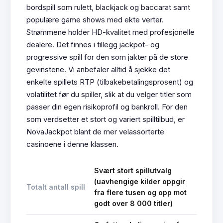
bordspill som rulett, blackjack og baccarat samt
populære game shows med ekte verter.
Strømmene holder HD-kvalitet med profesjonelle
dealere. Det finnes i tillegg jackpot- og
progressive spill for den som jakter på de store
gevinstene. Vi anbefaler alltid å sjekke det
enkelte spillets RTP (tilbakebetalingsprosent) og
volatilitet før du spiller, slik at du velger titler som
passer din egen risikoprofil og bankroll. For den
som verdsetter et stort og variert spilltilbud, er
NovaJackpot blant de mer velassorterte
casinoene i denne klassen.
Svært stort spillutvalg
(uavhengige kilder oppgir
Totalt antall spill
fra flere tusen og opp mot
godt over 8 000 titler)