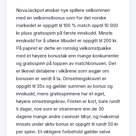
NovaJackpot ønsker nye spillere velkommen
med en velkomstbonus som for det norske
markedet er oppgitt til 100 % match opptil 10 000
kr pluss gratisspinn på første innskudd. Minste
innskudd for å utløse tilbudet er oppgitt til 200 kr.
På papiret er dette en romslig velkomstpakke
med et høyere bonustak enn mange konkurrenter
og gratisspinn på toppen av matchbonusen. Det
er likevel detaljene i vilkårene som avgjør om
bonusen er verdt å ta. Omsetningskravet er
oppgitt til 35x og gjelder summen av bonus og
innskudd, mens gratisspinnene har et eget,
høyere omsetningskrav. Fristen er kort, bare rundt
ti dager, noe som er strammere enn de 30
dagene mange andre casinoer tilbyr, og maksimal
innsats under aktiv bonus er oppgitt til rundt 50 kr
per spinn. Et viktigere forbehold gjelder selve