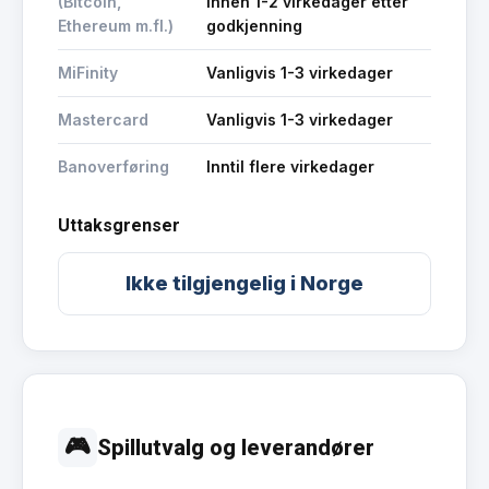
(Bitcoin,
innen 1-2 virkedager etter
Ethereum m.fl.)
godkjenning
MiFinity
Vanligvis 1-3 virkedager
Mastercard
Vanligvis 1-3 virkedager
Banoverføring
Inntil flere virkedager
Uttaksgrenser
Ikke tilgjengelig i Norge
🎮
Spillutvalg og leverandører