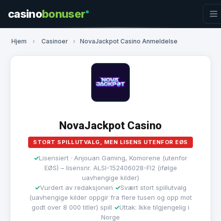
casino
bonuser
Hjem
›
Casinoer
›
NovaJackpot Casino Anmeldelse
NovaJackpot Casino
STORT SPILLUTVALG, MEN LISENS UTENFOR EØS
Lisensiert · Anjouan Gaming, Komorene (utenfor
EØS) – lisensnr. ALSI-152406028-FI2 (ifølge
uavhengige kilder)
Vurdert av redaksjonen
Svært stort spillutvalg
(uavhengige kilder oppgir fra flere tusen og opp mot
godt over 8 000 titler) spill
Uttak: Ikke tilgjengelig i
Norge