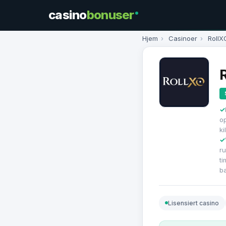
casino
bonuser
Hjem
›
Casinoer
›
RollX
op
ki
ru
ti
b
Lisensiert casino