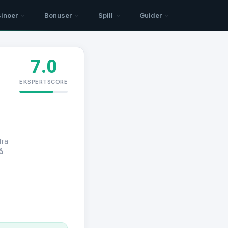
inoer
Bonuser
Spill
Guider
7.0
EKSPERTSCORE
fra
å