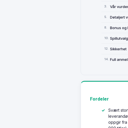
Vår vurde
3.
Detaljert 
5.
Bonus og
8.
Spillutvalg
10.
Sikkerhet
12.
Full anme
14.
Fordeler
Svært stort
leverandø
oppgir fra