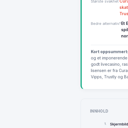
Cura
Største svakhet
skat
Trus
Et 
Bedre alternativ?
spi
nor
Kort oppsummert
og et imponerende sp
godt livecasino, ra
lisensen er fra Cur
Vipps, Trustly og B
INNHOLD
Skjermbil
1.