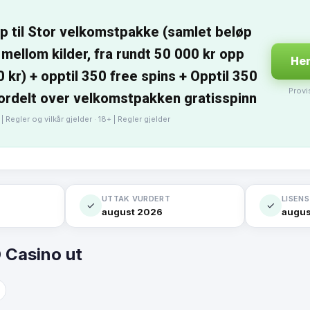
p til Stor velkomstpakke (samlet beløp
 mellom kilder, fra rundt 50 000 kr opp
Hen
kr) + opptil 350 free spins + Opptil 350
Provi
fordelt over velkomstpakken gratisspinn
 | Regler og vilkår gjelder · 18+ | Regler gjelder
UTTAK VURDERT
LISEN
✓
✓
august 2026
augus
O Casino ut