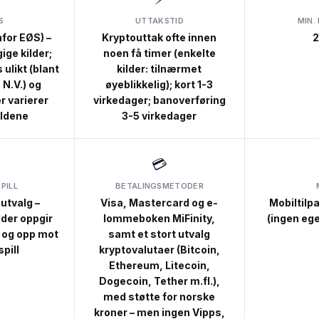
S
UTTAKSTID
MIN.
for EØS) –
Kryptouttak ofte innen
2
ige kilder;
noen få timer (enkelte
ulikt (blant
kilder: tilnærmet
N.V.) og
øyeblikkelig); kort 1-3
 varierer
virkedager; banoverføring
ildene
3-5 virkedager
💳
PILL
BETALINGSMETODER
utvalg –
Visa, Mastercard og e-
Mobiltilp
lder oppgir
lommeboken MiFinity,
(ingen ege
0 og opp mot
samt et stort utvalg
pill
kryptovalutaer (Bitcoin,
Ethereum, Litecoin,
Dogecoin, Tether m.fl.),
med støtte for norske
kroner – men ingen Vipps,