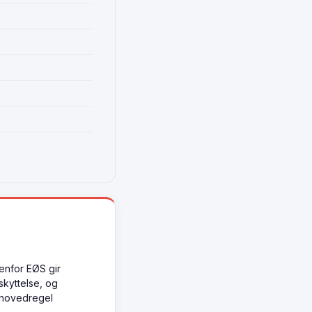
enfor EØS gir
skyttelse, og
 hovedregel