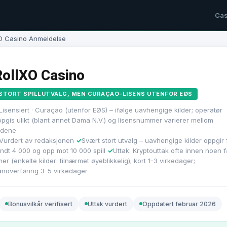
Cas
O Casino Anmeldelse
RollXO Casino
STORT SPILLUTVALG, MEN CURAÇAO-LISENS UTENFOR EØS
Lisensiert · Curaçao (utenfor EØS) – ifølge uavhengige kilder; operatør
pgis ulikt (blant annet Dama N.V.) og lisensnummer varierer mellom
ldene
Vurdert av redaksjonen
Svært stort utvalg – uavhengige kilder oppgir 
ndt 4 000 og opp mot 10 000 spill
Uttak: Kryptouttak ofte innen noen f
mer (enkelte kilder: tilnærmet øyeblikkelig); kort 1-3 virkedager;
anoverføring 3-5 virkedager
Bonusvilkår verifisert
Uttak vurdert
Oppdatert februar 2026