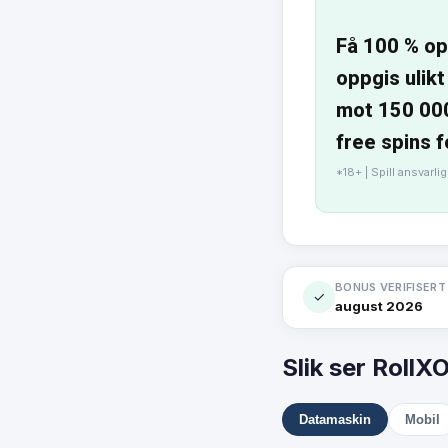
Få 100 % op
oppgis ulikt
mot 150 000 
free spins 
*18+ | Spill ansvarlig
BONUS VERIFISERT
✓
august 2026
Slik ser RollX
Datamaskin
Mobil