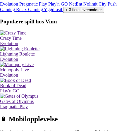
Evolution
Pragmatic Play
Play'n GO
NetEnt
Nolimit City
Push
Gaming
Relax Gaming
Yggdrasil
+ 3 flere leverandører
Populære spill hos Vinn
Crazy Time
Evolution
Lightning Roulette
Evolution
Monopoly Live
Evolution
Book of Dead
Play'n GO
Gates of Olympus
Pragmatic Play
📱
Mobilopplevelse