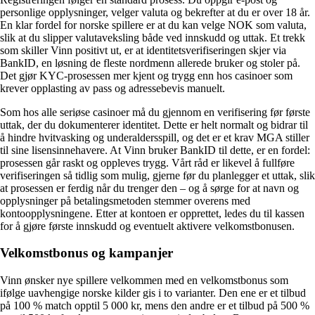
personlige opplysninger, velger valuta og bekrefter at du er over 18 år.
En klar fordel for norske spillere er at du kan velge NOK som valuta,
slik at du slipper valutaveksling både ved innskudd og uttak. Et trekk
som skiller Vinn positivt ut, er at identitetsverifiseringen skjer via
BankID, en løsning de fleste nordmenn allerede bruker og stoler på.
Det gjør KYC-prosessen mer kjent og trygg enn hos casinoer som
krever opplasting av pass og adressebevis manuelt.
Som hos alle seriøse casinoer må du gjennom en verifisering før første
uttak, der du dokumenterer identitet. Dette er helt normalt og bidrar til
å hindre hvitvasking og underaldersspill, og det er et krav MGA stiller
til sine lisensinnehavere. At Vinn bruker BankID til dette, er en fordel:
prosessen går raskt og oppleves trygg. Vårt råd er likevel å fullføre
verifiseringen så tidlig som mulig, gjerne før du planlegger et uttak, slik
at prosessen er ferdig når du trenger den – og å sørge for at navn og
opplysninger på betalingsmetoden stemmer overens med
kontoopplysningene. Etter at kontoen er opprettet, ledes du til kassen
for å gjøre første innskudd og eventuelt aktivere velkomstbonusen.
Velkomstbonus og kampanjer
Vinn ønsker nye spillere velkommen med en velkomstbonus som
ifølge uavhengige norske kilder gis i to varianter. Den ene er et tilbud
på 100 % match opptil 5 000 kr, mens den andre er et tilbud på 500 %