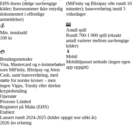
EØS-lisens (ifølge uavhengige
(MiFinity og Blixtpay ofte rundt 10
kilder; lisensnummer ikke entydig
minutter); banoverføring inntil 5
dokumentert i offentlige
virkedager
anmeldelser)
🎰
💰
Antall spill
Min. innskudd
Rundt 700-1 000 spill (eksakt
100 kr
antall varierer mellom uavhengige
kilder)
📱
💳
Mobil
Betalingsmetoder
Mobiltilpasset nettside (ingen egen
Visa, Mastercard og e-lommebøker
app oppgitt)
som MiFinity, Blixtpay og Jeton
Cash, samt banoverføring, med
støtte for norske kroner – men
ingen Vipps, Trustly eller direkte
kryptobetaling
Operatør
Prozone Limited
Registrert på Malta (EØS)
Etablert
Lansert rundt 2024-2025 (kilder oppgir noe ulikt år)
2026 års erfaring