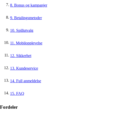
8.
Bonus og kampanjer
9.
Betalingsmetoder
10.
Spillutvalg
11.
Mobilopplevelse
12.
Sikkerhet
13.
Kundeservice
14.
Full anmeldelse
15.
FAQ
Fordeler