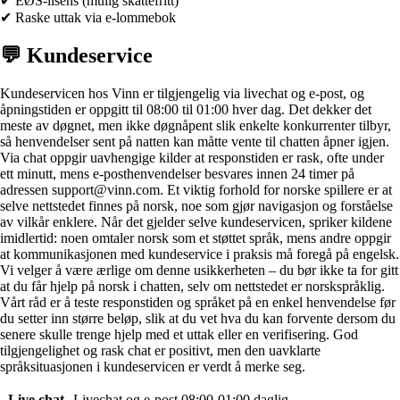
✔
EØS-lisens (mulig skattefritt)
✔
Raske uttak via e-lommebok
💬
Kundeservice
Kundeservicen hos Vinn er tilgjengelig via livechat og e-post, og
åpningstiden er oppgitt til 08:00 til 01:00 hver dag. Det dekker det
meste av døgnet, men ikke døgnåpent slik enkelte konkurrenter tilbyr,
så henvendelser sent på natten kan måtte vente til chatten åpner igjen.
Via chat oppgir uavhengige kilder at responstiden er rask, ofte under
ett minutt, mens e-posthenvendelser besvares innen 24 timer på
adressen support@vinn.com. Et viktig forhold for norske spillere er at
selve nettstedet finnes på norsk, noe som gjør navigasjon og forståelse
av vilkår enklere. Når det gjelder selve kundeservicen, spriker kildene
imidlertid: noen omtaler norsk som et støttet språk, mens andre oppgir
at kommunikasjonen med kundeservice i praksis må foregå på engelsk.
Vi velger å være ærlige om denne usikkerheten – du bør ikke ta for gitt
at du får hjelp på norsk i chatten, selv om nettstedet er norskspråklig.
Vårt råd er å teste responstiden og språket på en enkel henvendelse før
du setter inn større beløp, slik at du vet hva du kan forvente dersom du
senere skulle trenge hjelp med et uttak eller en verifisering. God
tilgjengelighet og rask chat er positivt, men den uavklarte
språksituasjonen i kundeservicen er verdt å merke seg.
Live chat
Livechat og e-post 08:00-01:00 daglig