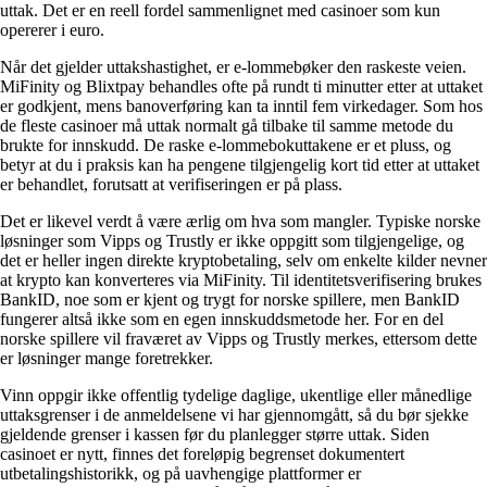
uttak. Det er en reell fordel sammenlignet med casinoer som kun
opererer i euro.
Når det gjelder uttakshastighet, er e-lommebøker den raskeste veien.
MiFinity og Blixtpay behandles ofte på rundt ti minutter etter at uttaket
er godkjent, mens banoverføring kan ta inntil fem virkedager. Som hos
de fleste casinoer må uttak normalt gå tilbake til samme metode du
brukte for innskudd. De raske e-lommebokuttakene er et pluss, og
betyr at du i praksis kan ha pengene tilgjengelig kort tid etter at uttaket
er behandlet, forutsatt at verifiseringen er på plass.
Det er likevel verdt å være ærlig om hva som mangler. Typiske norske
løsninger som Vipps og Trustly er ikke oppgitt som tilgjengelige, og
det er heller ingen direkte kryptobetaling, selv om enkelte kilder nevner
at krypto kan konverteres via MiFinity. Til identitetsverifisering brukes
BankID, noe som er kjent og trygt for norske spillere, men BankID
fungerer altså ikke som en egen innskuddsmetode her. For en del
norske spillere vil fraværet av Vipps og Trustly merkes, ettersom dette
er løsninger mange foretrekker.
Vinn oppgir ikke offentlig tydelige daglige, ukentlige eller månedlige
uttaksgrenser i de anmeldelsene vi har gjennomgått, så du bør sjekke
gjeldende grenser i kassen før du planlegger større uttak. Siden
casinoet er nytt, finnes det foreløpig begrenset dokumentert
utbetalingshistorikk, og på uavhengige plattformer er