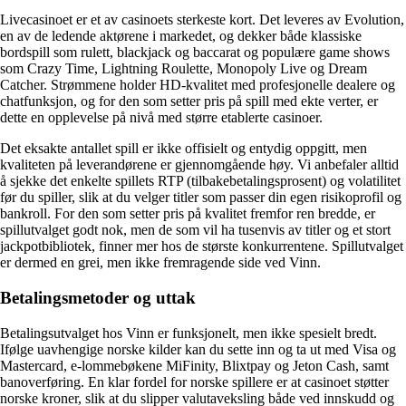
Livecasinoet er et av casinoets sterkeste kort. Det leveres av Evolution,
en av de ledende aktørene i markedet, og dekker både klassiske
bordspill som rulett, blackjack og baccarat og populære game shows
som Crazy Time, Lightning Roulette, Monopoly Live og Dream
Catcher. Strømmene holder HD-kvalitet med profesjonelle dealere og
chatfunksjon, og for den som setter pris på spill med ekte verter, er
dette en opplevelse på nivå med større etablerte casinoer.
Det eksakte antallet spill er ikke offisielt og entydig oppgitt, men
kvaliteten på leverandørene er gjennomgående høy. Vi anbefaler alltid
å sjekke det enkelte spillets RTP (tilbakebetalingsprosent) og volatilitet
før du spiller, slik at du velger titler som passer din egen risikoprofil og
bankroll. For den som setter pris på kvalitet fremfor ren bredde, er
spillutvalget godt nok, men de som vil ha tusenvis av titler og et stort
jackpotbibliotek, finner mer hos de største konkurrentene. Spillutvalget
er dermed en grei, men ikke fremragende side ved Vinn.
Betalingsmetoder og uttak
Betalingsutvalget hos Vinn er funksjonelt, men ikke spesielt bredt.
Ifølge uavhengige norske kilder kan du sette inn og ta ut med Visa og
Mastercard, e-lommebøkene MiFinity, Blixtpay og Jeton Cash, samt
banoverføring. En klar fordel for norske spillere er at casinoet støtter
norske kroner, slik at du slipper valutaveksling både ved innskudd og