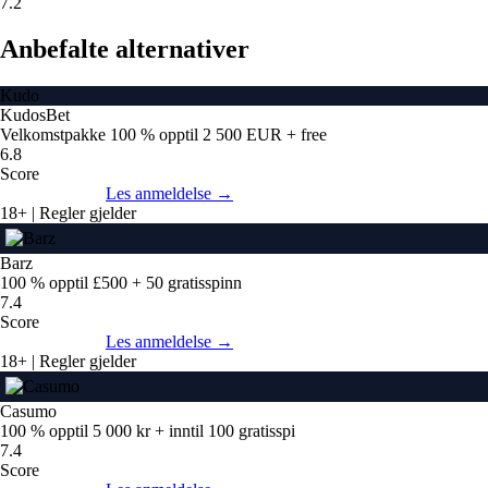
7.2
Anbefalte alternativer
Kudo
KudosBet
Velkomstpakke 100 % opptil 2 500 EUR + free
6.8
Score
Hent bonus →
Les anmeldelse →
18+ | Regler gjelder
Barz
100 % opptil £500 + 50 gratisspinn
7.4
Score
Hent bonus →
Les anmeldelse →
18+ | Regler gjelder
Casumo
100 % opptil 5 000 kr + inntil 100 gratisspi
7.4
Score