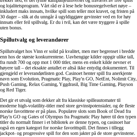
trekker ned, er det tynne kampanjeuniverset og fraværet av free spins
og lojalitetsprogram. Vårt råd er å lese hele bonusregelverket nøye –
inkludert maks innsats, hvilke spill som teller mot kravet, og fristen på
30 dager – slik at du unngår å ugyldiggjøre gevinster ved en for høy
innsats eller feil spillvalg. Er du i tvil, kan det være tryggere å spille
uten bonus.
Spillutvalg og leverandører
Spillutvalget hos Vinn er solid på kvalitet, men mer begrenset i bredde
enn hos de største konkurrentene. Uavhengige kilder oppgir ulike tall,
fra rundt 700 og opp mot 1 000 titler, mens en enkelt kilde nevner et
høyere tall – det eksakte antallet er altså ikke entydig dokumentert. Til
gjengjeld er leverandørlisten god. Casinoet henter spill fra anerkjente
navn som Evolution, Pragmatic Play, Play'n GO, NetEnt, Nolimit City,
Push Gaming, Relax Gaming, Yggdrasil, Big Time Gaming, Playson
og Red Tiger.
Det gir et utvalg som dekker alt fra klassiske spilleautomater til
moderne high-volatility-titler med store gevinstpotensialer, og de fleste
norske favorittene er på plass. Populære slots som Book of Dead fra
Play'n GO og Gates of Olympus fra Pragmatic Play hører til den typen
titler du normalt finner i et bibliotek av denne typen, og casinoet har
også en egen kategori for norske favorittspill. Det finnes i tillegg
jackpot- og progressive spill for den som jakter på de store gevinstene.