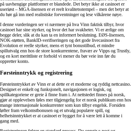
på uavhengige plattformer er blandede. Det betyr ikke at casinoet er
useriøst – MGA-lisensen er et reelt kvalitetsstempel – men det betyr at
du bør gå inn med realistiske forventninger og lese vilkårene nøye.
I denne vurderingen ser vi nærmere på hva Vinn faktisk tilbyr, hvor
casinoet har sine styrker, og hvor det har svakheter. Vi er ærlige om
begge deler, slik at du kan ta en informert beslutning. EØS-lisensen,
NOK-støtten, BankID-verifiseringen og det gode livecasinoet fra
Evolution er reelle styrker, mens et tynt bonustilbud, et mindre
spillutvalg enn hos de store konkurrentene, fravær av Vipps og Trustly,
og en kort merittliste er forhold vi mener du bør veie inn før du
oppretter konto.
Førsteinntrykk og registrering
Førsteinntrykket av Vinn er at dette er et moderne og ryddig nettcasino.
Designet er enkelt og funksjonelt, navigasjonen er logisk, og
spillkategoriene er greie å finne fram i. At nettstedet finnes på norsk,
gjør at opplevelsen føles mer tilgjengelig for et norsk publikum enn hos
mange internasjonale konkurrenter som kun tilbyr engelsk. Forsiden
løfter fram velkomstbonusen og et utvalg populære spill, og
helhetsinntrykket er at casinoet er bygget for å være lett å komme i
gang med.
Registreringen følger en standard prosess. Du oppgir e-post og