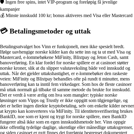
🛡️
Ingen free spins, intet VIP-program og foreløpig få jevnlige
kampanjer
💰
Minste innskudd 100 kr; bonus aktiveres med Visa eller Mastercard
💳
Betalingsmetoder og uttak
Betalingsutvalget hos Vinn er funksjonelt, men ikke spesielt bredt.
Ifølge uavhengige norske kilder kan du sette inn og ta ut med Visa og
Mastercard, e-lommebøkene MiFinity, Blixtpay og Jeton Cash, samt
banoverføring. En klar fordel for norske spillere er at casinoet støtter
norske kroner, slik at du slipper valutaveksling både ved innskudd og
uttak. Når det gjelder uttakshastighet, er e-lommebøker den raskeste
veien: MiFinity og Blixtpay behandles ofte på rundt ti minutter, mens
banoverføring kan ta inntil fem virkedager. Som hos de fleste casinoer
må uttak normalt gå tilbake til samme metode du brukte for innskudd.
Det er verdt å være ærlig om hva som mangler: typiske norske
løsninger som Vipps og Trustly er ikke oppgitt som tilgjengelige, og
det er heller ingen direkte kryptobetaling, selv om enkelte kilder nevner
at krypto kan konverteres via MiFinity. Til identitetsverifisering brukes
BankID, noe som er kjent og trygt for norske spillere, men BankID
fungerer altså ikke som en egen innskuddsmetode her. Vinn oppgir
ikke offentlig tydelige daglige, ukentlige eller månedlige uttaksgrenser,
og siden casinoet er nytt finnes det foreløpig begrenset dokumentert