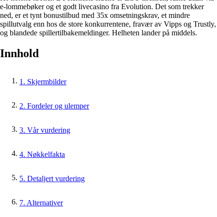
e-lommebøker og et godt livecasino fra Evolution. Det som trekker
ned, er et tynt bonustilbud med 35x omsetningskrav, et mindre
spillutvalg enn hos de store konkurrentene, fravær av Vipps og Trustly,
og blandede spillertilbakemeldinger. Helheten lander på middels.
Innhold
1.
Skjermbilder
2.
Fordeler og ulemper
3.
Vår vurdering
4.
Nøkkelfakta
5.
Detaljert vurdering
7.
Alternativer