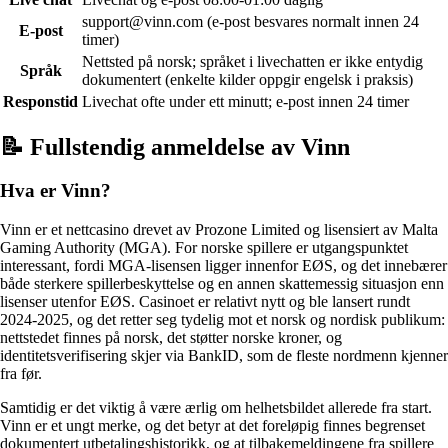
support@vinn.com (e-post besvares normalt innen 24
E-post
timer)
Nettsted på norsk; språket i livechatten er ikke entydig
Språk
dokumentert (enkelte kilder oppgir engelsk i praksis)
Responstid
Livechat ofte under ett minutt; e-post innen 24 timer
📝
Fullstendig anmeldelse av Vinn
Hva er Vinn?
Vinn er et nettcasino drevet av Prozone Limited og lisensiert av Malta
Gaming Authority (MGA). For norske spillere er utgangspunktet
interessant, fordi MGA-lisensen ligger innenfor EØS, og det innebærer
både sterkere spillerbeskyttelse og en annen skattemessig situasjon enn
lisenser utenfor EØS. Casinoet er relativt nytt og ble lansert rundt
2024-2025, og det retter seg tydelig mot et norsk og nordisk publikum:
nettstedet finnes på norsk, det støtter norske kroner, og
identitetsverifisering skjer via BankID, som de fleste nordmenn kjenner
fra før.
Samtidig er det viktig å være ærlig om helhetsbildet allerede fra start.
Vinn er et ungt merke, og det betyr at det foreløpig finnes begrenset
dokumentert utbetalingshistorikk, og at tilbakemeldingene fra spillere