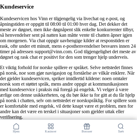
Kundeservice
Kundeservicen hos Vinn er tilgjengelig via livechat og e-post, og
åpningstiden er oppgitt til 08:00 til 01:00 hver dag. Det dekker det
meste av døgnet, men ikke døgnåpent slik enkelte konkurrenter tilbyr,
så henvendelser sent på natten kan måtte vente til chatten åpner igjen
om morgenen. Via chat oppgir uavhengige kilder at responstiden er
rask, ofte under ett minutt, mens e-posthenvendelser besvares innen 24
timer på adressen support@vinn.com. God tilgjengelighet det meste av
døgnet og rask chat er positivt for den som trenger hjelp underveis.
Et viktig forhold for norske spillere er språket. Selve nettstedet finnes
på norsk, noe som gjør navigasjon og forståelse av vilkår enklere. Når
det gjelder kundeservicen, spriker imidlertid kildene: noen omtaler
norsk som et støttet språk, mens andre oppgir at kommunikasjonen
med kundeservice i praksis må foregå på engelsk. Vi velger å være
ærlige om denne usikkerheten, og du bør ikke ta for gitt at du får hjelp
på norsk i chatten, selv om nettstedet er norskspråklig. For spillere som
er komfortable med engelsk, vil dette knapt være et problem, men for
andre kan det være en terskel i situasjoner som gjelder uttak eller
verifisering.
Vårt råd er å teste responstiden og språket på en enkel henvendelse før
Hjem
Kasinoer
Bonuser
Søk
du setter inn større beløp, slik at du vet hva du kan forvente dersom du
Hjem
Casinoer
Bonuser
Søk