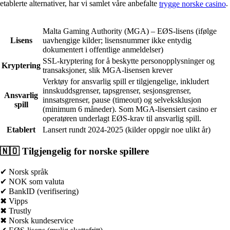
etablerte alternativer, har vi samlet våre anbefalte
.
trygge norske casino
Malta Gaming Authority (MGA) – EØS-lisens (ifølge
Lisens
uavhengige kilder; lisensnummer ikke entydig
dokumentert i offentlige anmeldelser)
SSL-kryptering for å beskytte personopplysninger og
Kryptering
transaksjoner, slik MGA-lisensen krever
Verktøy for ansvarlig spill er tilgjengelige, inkludert
innskuddsgrenser, tapsgrenser, sesjonsgrenser,
Ansvarlig
innsatsgrenser, pause (timeout) og selveksklusjon
spill
(minimum 6 måneder). Som MGA-lisensiert casino er
operatøren underlagt EØS-krav til ansvarlig spill.
Etablert
Lansert rundt 2024-2025 (kilder oppgir noe ulikt år)
🇳🇴 Tilgjengelig for norske spillere
✔
Norsk språk
✔
NOK som valuta
✔
BankID (verifisering)
✖
Vipps
✖
Trustly
✖
Norsk kundeservice