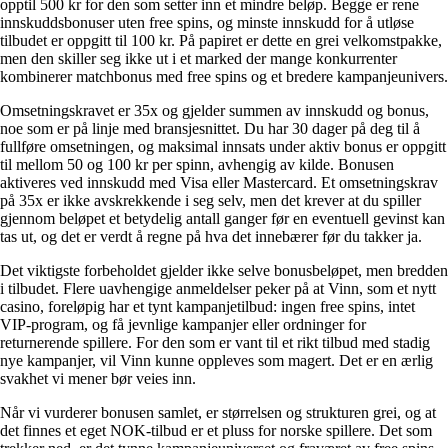
opptil 500 kr for den som setter inn et mindre beløp. Begge er rene
innskuddsbonuser uten free spins, og minste innskudd for å utløse
tilbudet er oppgitt til 100 kr. På papiret er dette en grei velkomstpakke,
men den skiller seg ikke ut i et marked der mange konkurrenter
kombinerer matchbonus med free spins og et bredere kampanjeunivers.
Omsetningskravet er 35x og gjelder summen av innskudd og bonus,
noe som er på linje med bransjesnittet. Du har 30 dager på deg til å
fullføre omsetningen, og maksimal innsats under aktiv bonus er oppgitt
til mellom 50 og 100 kr per spinn, avhengig av kilde. Bonusen
aktiveres ved innskudd med Visa eller Mastercard. Et omsetningskrav
på 35x er ikke avskrekkende i seg selv, men det krever at du spiller
gjennom beløpet et betydelig antall ganger før en eventuell gevinst kan
tas ut, og det er verdt å regne på hva det innebærer før du takker ja.
Det viktigste forbeholdet gjelder ikke selve bonusbeløpet, men bredden
i tilbudet. Flere uavhengige anmeldelser peker på at Vinn, som et nytt
casino, foreløpig har et tynt kampanjetilbud: ingen free spins, intet
VIP-program, og få jevnlige kampanjer eller ordninger for
returnerende spillere. For den som er vant til et rikt tilbud med stadig
nye kampanjer, vil Vinn kunne oppleves som magert. Det er en ærlig
svakhet vi mener bør veies inn.
Når vi vurderer bonusen samlet, er størrelsen og strukturen grei, og at
det finnes et eget NOK-tilbud er et pluss for norske spillere. Det som