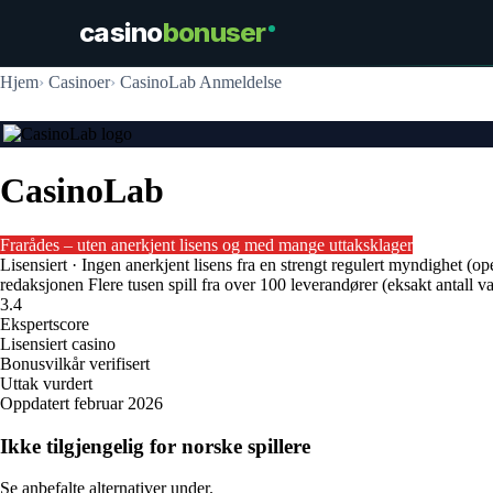
casino
bonuser
Hjem
›
Casinoer
›
CasinoLab Anmeldelse
CasinoLab
Frarådes – uten anerkjent lisens og med mange uttaksklager
Lisensiert · Ingen anerkjent lisens fra en strengt regulert myndighet (op
redaksjonen
Flere tusen spill fra over 100 leverandører (eksakt antall v
3.4
Ekspertscore
Lisensiert casino
Bonusvilkår verifisert
Uttak vurdert
Oppdatert februar 2026
Ikke tilgjengelig for norske spillere
Se anbefalte alternativer under.