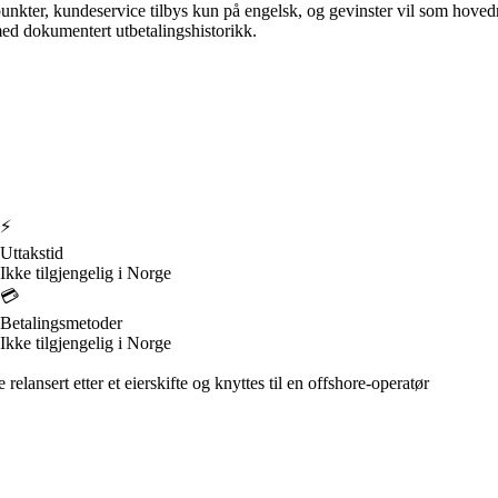
unkter, kundeservice tilbys kun på engelsk, og gevinster vil som hoved
 med dokumentert utbetalingshistorikk.
⚡
Uttakstid
Ikke tilgjengelig i Norge
💳
Betalingsmetoder
Ikke tilgjengelig i Norge
elansert etter et eierskifte og knyttes til en offshore-operatør