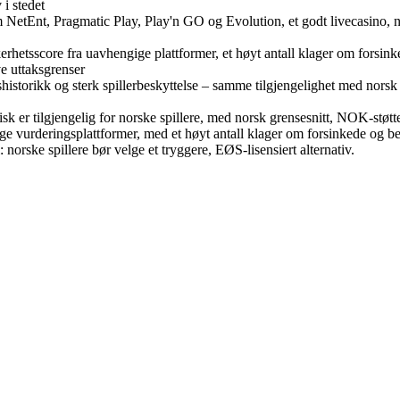
 i stedet
om NetEnt, Pragmatic Play, Play'n GO og Evolution, et godt livecasino, 
kkerhetsscore fra uavhengige plattformer, et høyt antall klager om forsi
e uttaksgrenser
istorikk og sterk spillerbeskyttelse – samme tilgjengelighet med norsk
k er tilgjengelig for norske spillere, med norsk grensesnitt, NOK-støtte,
gige vurderingsplattformer, med et høyt antall klager om forsinkede og 
orske spillere bør velge et tryggere, EØS-lisensiert alternativ.