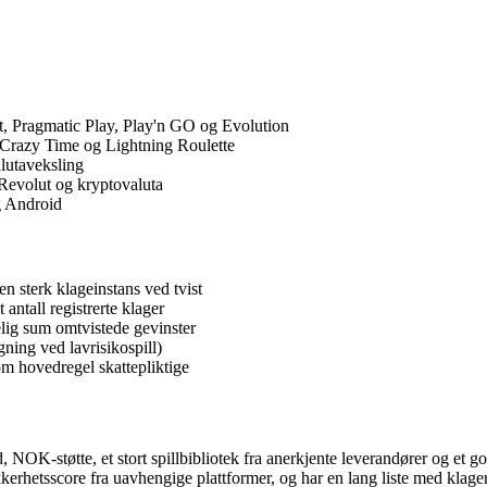
nt, Pragmatic Play, Play'n GO og Evolution
 Crazy Time og Lightning Roulette
alutaveksling
 Revolut og kryptovaluta
og Android
en sterk klageinstans ved tvist
antall registrerte klager
lig sum omtvistede gevinster
ning ved lavrisikospill)
om hovedregel skattepliktige
, NOK-støtte, et stort spillbibliotek fra anerkjente leverandører og et g
sikkerhetsscore fra uavhengige plattformer, og har en lang liste med klag