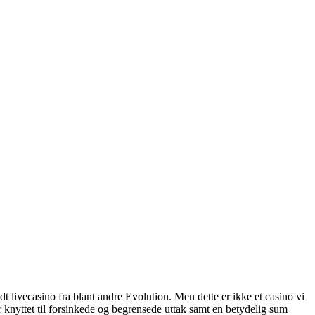
odt livecasino fra blant andre Evolution. Men dette er ikke et casino vi
er knyttet til forsinkede og begrensede uttak samt en betydelig sum