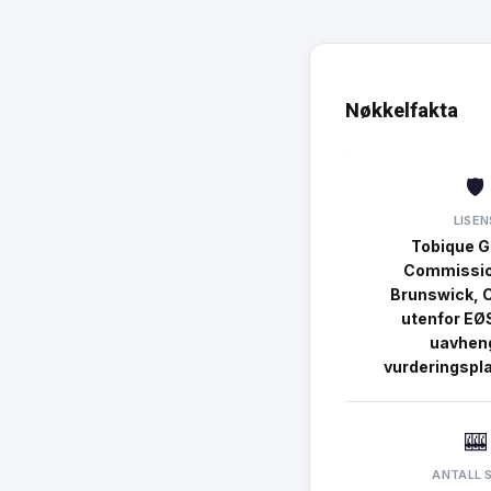
Nøkkelfakta
🛡️
LISEN
Tobique 
Commissio
Brunswick, 
utenfor EØS
uavhen
vurderingspl
🎰
ANTALL S