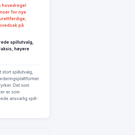
m hovedregel
enser for nye
urettferdige,
 hovedsak på
de spillutvalg,
raksis, høyere
tort spillutvalg,
rderingsplattformer
tyrker. Det som
ter er som
ede ansvarlig spill-