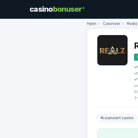
casino
bonuser
Hjem
›
Casinoer
›
Realz
ut
ua
Kr
3-
Lisensiert casino