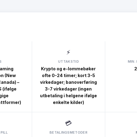
⚡
S
UTTAKSTID
MIN.
Gaming
Krypto og e-lommebøker
2
n (New
ofte 0-24 timer; kort 3-5
Canada) –
virkedager; banoverføring
 (ifølge
3-7 virkedager (ingen
gige
utbetaling i helgene ifølge
attformer)
enkelte kilder)
💳
PILL
BETALINGSMETODER