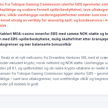
ens fra Tobique Gaming Commission utenfor EØS (gevinster so
tepliktige og svakere formell spillerbeskyttelse), lave uttaksgr
lere, vilkår uavhengige vurderingsplattformer omtaler som noe 
enset utvalg av verktøy for ansvarlig spill, og kundeservice i
elsk
etablert MGA-casino innenfor EØS med samme NOK-støtte og bre
 med EØS-spillerbeskyttelse, mulig skattefrihet etter bransjep
aksgrenser og mer balanserte bonusvilkår
:
Realz er et nytt nettcasino fra Dreamline Ventures SRL med et svært s
oder inkludert krypto, norsk nettsted og NOK-støtte. Uavhengige vu
ndex på 8.1, og spillbredden og de raske krypto-uttakene er reelle s
lisensen fra Tobique Gaming Commission ligger utenfor EØS – gevins
iktige – samt lave uttaksgrenser, noe urettferdige vilkår og begrens
nder på middels til godt.