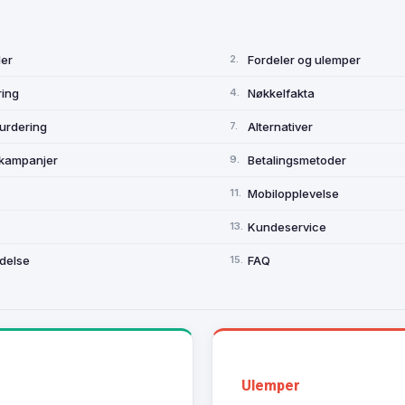
der
Fordeler og ulemper
2.
ring
Nøkkelfakta
4.
vurdering
Alternativer
7.
 kampanjer
Betalingsmetoder
9.
Mobilopplevelse
11.
Kundeservice
13.
ldelse
FAQ
15.
Ulemper