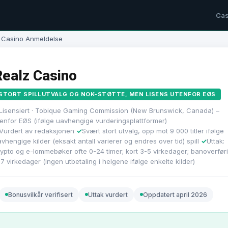
Cas
 Casino Anmeldelse
Realz Casino
STORT SPILLUTVALG OG NOK-STØTTE, MEN LISENS UTENFOR EØS
Lisensiert · Tobique Gaming Commission (New Brunswick, Canada) –
enfor EØS (ifølge uavhengige vurderingsplattformer)
Vurdert av redaksjonen
Svært stort utvalg, opp mot 9 000 titler ifølge
vhengige kilder (eksakt antall varierer og endres over tid) spill
Uttak:
ypto og e-lommebøker ofte 0-24 timer; kort 3-5 virkedager; banoverfør
7 virkedager (ingen utbetaling i helgene ifølge enkelte kilder)
Bonusvilkår verifisert
Uttak vurdert
Oppdatert april 2026