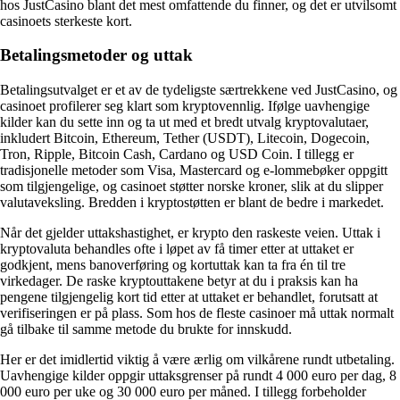
hos JustCasino blant det mest omfattende du finner, og det er utvilsomt
casinoets sterkeste kort.
Betalingsmetoder og uttak
Betalingsutvalget er et av de tydeligste særtrekkene ved JustCasino, og
casinoet profilerer seg klart som kryptovennlig. Ifølge uavhengige
kilder kan du sette inn og ta ut med et bredt utvalg kryptovalutaer,
inkludert Bitcoin, Ethereum, Tether (USDT), Litecoin, Dogecoin,
Tron, Ripple, Bitcoin Cash, Cardano og USD Coin. I tillegg er
tradisjonelle metoder som Visa, Mastercard og e-lommebøker oppgitt
som tilgjengelige, og casinoet støtter norske kroner, slik at du slipper
valutaveksling. Bredden i kryptostøtten er blant de bedre i markedet.
Når det gjelder uttakshastighet, er krypto den raskeste veien. Uttak i
kryptovaluta behandles ofte i løpet av få timer etter at uttaket er
godkjent, mens banoverføring og kortuttak kan ta fra én til tre
virkedager. De raske kryptouttakene betyr at du i praksis kan ha
pengene tilgjengelig kort tid etter at uttaket er behandlet, forutsatt at
verifiseringen er på plass. Som hos de fleste casinoer må uttak normalt
gå tilbake til samme metode du brukte for innskudd.
Her er det imidlertid viktig å være ærlig om vilkårene rundt utbetaling.
Uavhengige kilder oppgir uttaksgrenser på rundt 4 000 euro per dag, 8
000 euro per uke og 30 000 euro per måned. I tillegg forbeholder