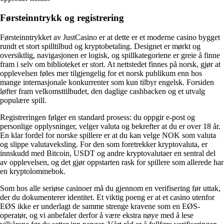
Førsteinntrykk og registrering
Førsteinntrykket av JustCasino er at dette er et moderne casino bygget
rundt et stort spilltilbud og kryptobetaling. Designet er mørkt og
oversiktlig, navigasjonen er logisk, og spillkategoriene er greie å finne
fram i selv om biblioteket er stort. At nettstedet finnes på norsk, gjør at
opplevelsen føles mer tilgjengelig for et norsk publikum enn hos
mange internasjonale konkurrenter som kun tilbyr engelsk. Forsiden
løfter fram velkomsttilbudet, den daglige cashbacken og et utvalg
populære spill.
Registreringen følger en standard prosess: du oppgir e-post og
personlige opplysninger, velger valuta og bekrefter at du er over 18 år.
En klar fordel for norske spillere er at du kan velge NOK som valuta
og slippe valutaveksling. For den som foretrekker kryptovaluta, er
innskudd med Bitcoin, USDT og andre kryptovalutaer en sentral del
av opplevelsen, og det gjør oppstarten rask for spillere som allerede har
en kryptolommebok.
Som hos alle seriøse casinoer må du gjennom en verifisering før uttak,
der du dokumenterer identitet. Et viktig poeng er at et casino utenfor
EØS ikke er underlagt de samme strenge kravene som en EØS-
operatør, og vi anbefaler derfor å være ekstra nøye med å lese