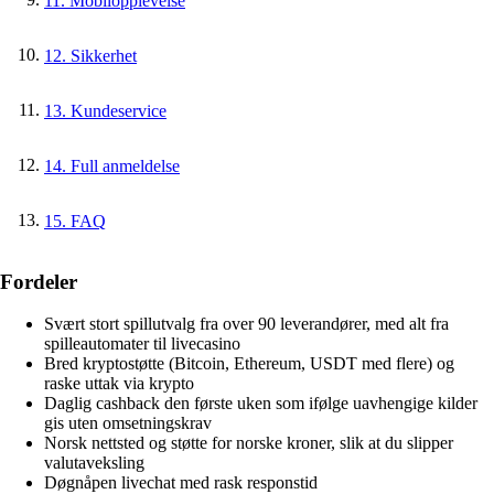
11.
Mobilopplevelse
12.
Sikkerhet
13.
Kundeservice
14.
Full anmeldelse
15.
FAQ
Fordeler
Svært stort spillutvalg fra over 90 leverandører, med alt fra
spilleautomater til livecasino
Bred kryptostøtte (Bitcoin, Ethereum, USDT med flere) og
raske uttak via krypto
Daglig cashback den første uken som ifølge uavhengige kilder
gis uten omsetningskrav
Norsk nettsted og støtte for norske kroner, slik at du slipper
valutaveksling
Døgnåpen livechat med rask responstid