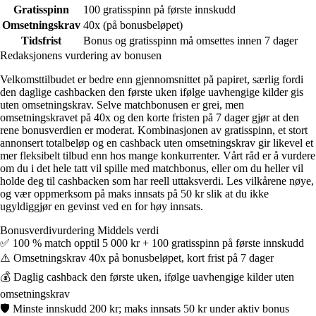
Gratisspinn
100 gratisspinn på første innskudd
Omsetningskrav
40x (på bonusbeløpet)
Tidsfrist
Bonus og gratisspinn må omsettes innen 7 dager
Redaksjonens vurdering av bonusen
Velkomsttilbudet er bedre enn gjennomsnittet på papiret, særlig fordi
den daglige cashbacken den første uken ifølge uavhengige kilder gis
uten omsetningskrav. Selve matchbonusen er grei, men
omsetningskravet på 40x og den korte fristen på 7 dager gjør at den
rene bonusverdien er moderat. Kombinasjonen av gratisspinn, et stort
annonsert totalbeløp og en cashback uten omsetningskrav gir likevel et
mer fleksibelt tilbud enn hos mange konkurrenter. Vårt råd er å vurdere
om du i det hele tatt vil spille med matchbonus, eller om du heller vil
holde deg til cashbacken som har reell uttaksverdi. Les vilkårene nøye,
og vær oppmerksom på maks innsats på 50 kr slik at du ikke
ugyldiggjør en gevinst ved en for høy innsats.
Bonusverdivurdering
Middels verdi
✅
100 % match opptil 5 000 kr + 100 gratisspinn på første innskudd
⚠️
Omsetningskrav 40x på bonusbeløpet, kort frist på 7 dager
💰
Daglig cashback den første uken, ifølge uavhengige kilder uten
omsetningskrav
🛡️
Minste innskudd 200 kr; maks innsats 50 kr under aktiv bonus