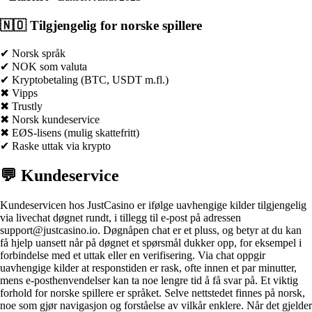
🇳🇴 Tilgjengelig for norske spillere
✔
Norsk språk
✔
NOK som valuta
✔
Kryptobetaling (BTC, USDT m.fl.)
✖
Vipps
✖
Trustly
✖
Norsk kundeservice
✖
EØS-lisens (mulig skattefritt)
✔
Raske uttak via krypto
💬
Kundeservice
Kundeservicen hos JustCasino er ifølge uavhengige kilder tilgjengelig
via livechat døgnet rundt, i tillegg til e-post på adressen
support@justcasino.io. Døgnåpen chat er et pluss, og betyr at du kan
få hjelp uansett når på døgnet et spørsmål dukker opp, for eksempel i
forbindelse med et uttak eller en verifisering. Via chat oppgir
uavhengige kilder at responstiden er rask, ofte innen et par minutter,
mens e-posthenvendelser kan ta noe lengre tid å få svar på. Et viktig
forhold for norske spillere er språket. Selve nettstedet finnes på norsk,
noe som gjør navigasjon og forståelse av vilkår enklere. Når det gjelder