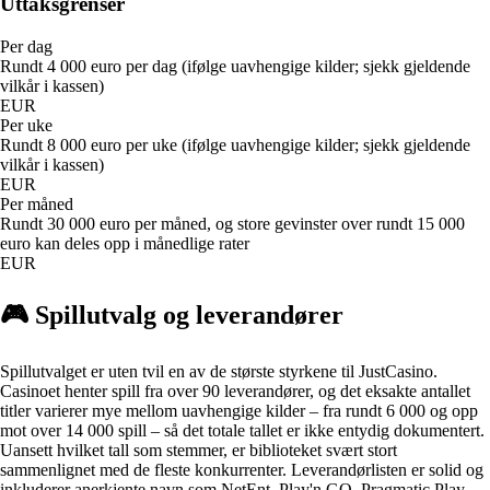
Uttaksgrenser
Per dag
Rundt 4 000 euro per dag (ifølge uavhengige kilder; sjekk gjeldende
vilkår i kassen)
EUR
Per uke
Rundt 8 000 euro per uke (ifølge uavhengige kilder; sjekk gjeldende
vilkår i kassen)
EUR
Per måned
Rundt 30 000 euro per måned, og store gevinster over rundt 15 000
euro kan deles opp i månedlige rater
EUR
🎮
Spillutvalg og leverandører
Spillutvalget er uten tvil en av de største styrkene til JustCasino.
Casinoet henter spill fra over 90 leverandører, og det eksakte antallet
titler varierer mye mellom uavhengige kilder – fra rundt 6 000 og opp
mot over 14 000 spill – så det totale tallet er ikke entydig dokumentert.
Uansett hvilket tall som stemmer, er biblioteket svært stort
sammenlignet med de fleste konkurrenter. Leverandørlisten er solid og
inkluderer anerkjente navn som NetEnt, Play'n GO, Pragmatic Play,