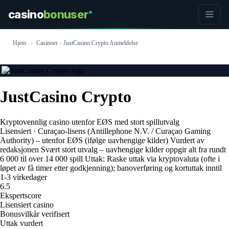
casino
bonuser
Hjem
›
Casinoer
›
JustCasino Crypto Anmeldelse
JustCasino Crypto
Kryptovennlig casino utenfor EØS med stort spillutvalg
Lisensiert · Curaçao-lisens (Antillephone N.V. / Curaçao Gaming
Authority) – utenfor EØS (ifølge uavhengige kilder)
Vurdert av
redaksjonen
Svært stort utvalg – uavhengige kilder oppgir alt fra rundt
6 000 til over 14 000 spill
Uttak: Raske uttak via kryptovaluta (ofte i
løpet av få timer etter godkjenning); banoverføring og kortuttak inntil
1-3 virkedager
6.5
Ekspertscore
Lisensiert casino
Bonusvilkår verifisert
Uttak vurdert