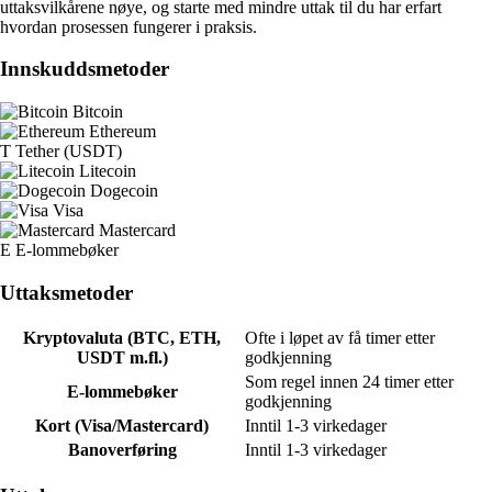
uttaksvilkårene nøye, og starte med mindre uttak til du har erfart
hvordan prosessen fungerer i praksis.
Innskuddsmetoder
Bitcoin
Ethereum
T
Tether (USDT)
Litecoin
Dogecoin
Visa
Mastercard
E
E-lommebøker
Uttaksmetoder
Kryptovaluta (BTC, ETH,
Ofte i løpet av få timer etter
USDT m.fl.)
godkjenning
Som regel innen 24 timer etter
E-lommebøker
godkjenning
Kort (Visa/Mastercard)
Inntil 1-3 virkedager
Banoverføring
Inntil 1-3 virkedager