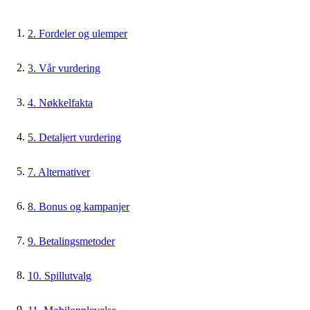
2.
Fordeler og ulemper
3.
Vår vurdering
4.
Nøkkelfakta
5.
Detaljert vurdering
7.
Alternativer
8.
Bonus og kampanjer
9.
Betalingsmetoder
10.
Spillutvalg