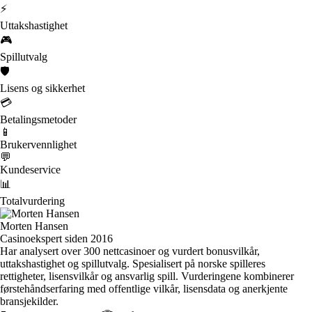
⚡
Uttaks­hastighet
🎮
Spill­utvalg
🛡️
Lisens og sikkerhet
💳
Betalings­metoder
📱
Bruker­vennlighet
💬
Kunde­service
📊
Total­vurdering
Morten Hansen
Casinoekspert siden 2016
Har analysert over 300 nettcasinoer og vurdert bonusvilkår,
uttakshastighet og spillutvalg. Spesialisert på norske spilleres
rettigheter, lisensvilkår og ansvarlig spill. Vurderingene kombinerer
førstehåndserfaring med offentlige vilkår, lisensdata og anerkjente
bransjekilder.