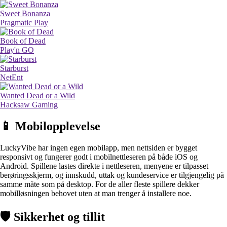
Sweet Bonanza
Pragmatic Play
Book of Dead
Play'n GO
Starburst
NetEnt
Wanted Dead or a Wild
Hacksaw Gaming
📱
Mobilopplevelse
LuckyVibe har ingen egen mobilapp, men nettsiden er bygget
responsivt og fungerer godt i mobilnettleseren på både iOS og
Android. Spillene lastes direkte i nettleseren, menyene er tilpasset
berøringsskjerm, og innskudd, uttak og kundeservice er tilgjengelig på
samme måte som på desktop. For de aller fleste spillere dekker
mobilløsningen behovet uten at man trenger å installere noe.
🛡️
Sikkerhet og tillit