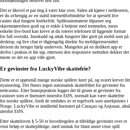
mobilløsningen behovet helt fint.
Det er likevel et par ting å være klar over. Siden alt kjører i nettleseren,
er du avhengig av en stabil internettforbindelse for at spesielt live
casino skal fungere knirkefritt. Spilleautomatene tilpasser seg
skjermstørrelsen godt og er enkle å betjene med tommelen, mens
enkelte live-bord kan kreve at du roterer telefonen til liggende format
for full oversikt. Innskudd og uttak fungerer like greit på mobil som på
desktop, og live chat er tilgjengelig direkte fra mobilgrensesnittet
dersom du trenger hjelp underveis. Mangelen på en dedikert app er
derfor i praksis et lite tap, ettersom den responsive nettsiden dekker det
meste av det en app ville gjort.
Er gevinster fra LuckyVibe skattefrie?
Dette er et spørsmål mange norske spillere lurer på, og svaret krever litt
nyansering. Det finnes ingen automatisk skattefrihet for gevinster fra
nettcasino. Etter bransjepraksis legges det til grunn at gevinster fra
casinoer som er lisensiert innenfor EØS, normalt kan være skattefrie
for norske spillere, fordi de omfattes av et regelverk som anerkjennes i
Norge. LuckyVibe er imidlertid lisensiert på Curaçao og Anjouan, altså
utenfor EØS.
Etter skatteloven § 5-50 er hovedregelen at tilfeldige gevinster over et
visst beløp er skattepliktige, med unntak for blant annet visse spill