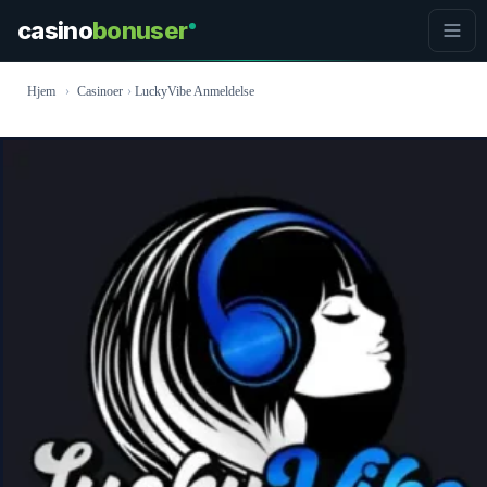
casino
bonuser
Hjem
›
Casinoer
›
LuckyVibe Anmeldelse