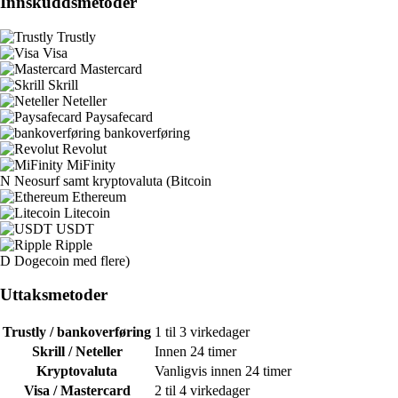
Innskuddsmetoder
Trustly
Visa
Mastercard
Skrill
Neteller
Paysafecard
bankoverføring
Revolut
MiFinity
N
Neosurf samt kryptovaluta (Bitcoin
Ethereum
Litecoin
USDT
Ripple
D
Dogecoin med flere)
Uttaksmetoder
Trustly / bankoverføring
1 til 3 virkedager
Skrill / Neteller
Innen 24 timer
Kryptovaluta
Vanligvis innen 24 timer
Visa / Mastercard
2 til 4 virkedager