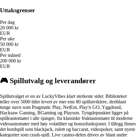
Uttaksgrenser
Per dag
20 000 kr
EUR
Per uke
50 000 kr
EUR
Per måned
200 000 kr
EUR
🎮
Spillutvalg og leverandører
Spillutvalget er en av LuckyVibes klart sterkeste sider. Biblioteket
teller over 5000 titler levert av mer enn 80 spillutviklere, deriblant
tunge navn som Pragmatic Play, NetEnt, Play'n GO, Yggdrasil,
Hacksaw Gaming, BGaming og Playson. Tyngdepunktet ligger på
spilleautomater i alle sjangre, fra klassiske fruktautomater til moderne
videoautomater med høy volatilitet og bonusfunksjoner. I tillegg finnes
det bordspill som blackjack, rulett og baccarat, videopoker, samt nyere
kategorier som crash-spill. Live casino-delen drives av blant andre