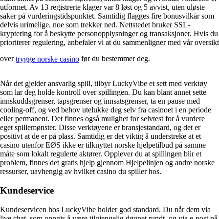
utformet. Av 13 registrerte klager var 8 løst og 5 avvist, uten uløste
saker på vurderingstidspunktet. Samtidig flagges fire bonusvilkår som
delvis urimelige, noe som trekker ned. Nettstedet bruker SSL-
kryptering for å beskytte personopplysninger og transaksjoner. Hvis du
prioriterer regulering, anbefaler vi at du sammenligner med vår oversikt
over
før du bestemmer deg.
trygge norske casino
Når det gjelder ansvarlig spill, tilbyr LuckyVibe et sett med verktøy
som lar deg holde kontroll over spillingen. Du kan blant annet sette
innskuddsgrenser, tapsgrenser og innsatsgrenser, ta en pause med
cooling-off, og ved behov utelukke deg selv fra casinoet i en periode
eller permanent. Det finnes også mulighet for selvtest for å vurdere
eget spillemønster. Disse verktøyene er bransjestandard, og det er
positivt at de er på plass. Samtidig er det viktig å understreke at et
casino utenfor EØS ikke er tilknyttet norske hjelpetilbud på samme
måte som lokalt regulerte aktører. Opplever du at spillingen blir et
problem, finnes det gratis hjelp gjennom Hjelpelinjen og andre norske
ressurser, uavhengig av hvilket casino du spiller hos.
Kundeservice
Kundeservicen hos LuckyVibe holder god standard. Du når dem via
live chat, som oppgis å være tilgjengelig døgnet rundt, og via e-post på