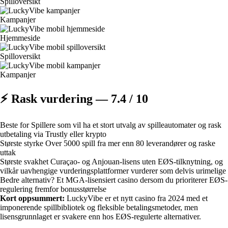
Spilloversikt
Kampanjer
Hjemmeside
Spilloversikt
Kampanjer
⚡ Rask vurdering —
7.4 / 10
Beste for
Spillere som vil ha et stort utvalg av spilleautomater og rask
utbetaling via Trustly eller krypto
Største styrke
Over 5000 spill fra mer enn 80 leverandører og raske
uttak
Største svakhet
Curaçao- og Anjouan-lisens uten EØS-tilknytning, og
vilkår uavhengige vurderingsplattformer vurderer som delvis urimelige
Bedre alternativ?
Et MGA-lisensiert casino dersom du prioriterer EØS-
regulering fremfor bonusstørrelse
Kort oppsummert:
LuckyVibe er et nytt casino fra 2024 med et
imponerende spillbibliotek og fleksible betalingsmetoder, men
lisensgrunnlaget er svakere enn hos EØS-regulerte alternativer.