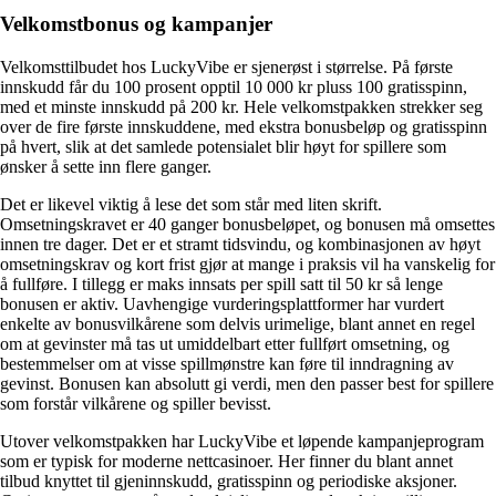
Velkomstbonus og kampanjer
Velkomsttilbudet hos LuckyVibe er sjenerøst i størrelse. På første
innskudd får du 100 prosent opptil 10 000 kr pluss 100 gratisspinn,
med et minste innskudd på 200 kr. Hele velkomstpakken strekker seg
over de fire første innskuddene, med ekstra bonusbeløp og gratisspinn
på hvert, slik at det samlede potensialet blir høyt for spillere som
ønsker å sette inn flere ganger.
Det er likevel viktig å lese det som står med liten skrift.
Omsetningskravet er 40 ganger bonusbeløpet, og bonusen må omsettes
innen tre dager. Det er et stramt tidsvindu, og kombinasjonen av høyt
omsetningskrav og kort frist gjør at mange i praksis vil ha vanskelig for
å fullføre. I tillegg er maks innsats per spill satt til 50 kr så lenge
bonusen er aktiv. Uavhengige vurderingsplattformer har vurdert
enkelte av bonusvilkårene som delvis urimelige, blant annet en regel
om at gevinster må tas ut umiddelbart etter fullført omsetning, og
bestemmelser om at visse spillmønstre kan føre til inndragning av
gevinst. Bonusen kan absolutt gi verdi, men den passer best for spillere
som forstår vilkårene og spiller bevisst.
Utover velkomstpakken har LuckyVibe et løpende kampanjeprogram
som er typisk for moderne nettcasinoer. Her finner du blant annet
tilbud knyttet til gjeninnskudd, gratisspinn og periodiske aksjoner.