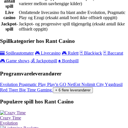
antall
varierer mellom uavhengige kilder)
spill
Live
Omfattende livecasino fra blant andre Evolution, Pragmatic
casino
Play og Ezugi (eksakt antall bord ikke offisielt oppgitt)
Jackpot-
Jackpot- og progressive spill tilgjengelig (eksakt antall ikke
spill
offisielt oppgitt)
Spillkategorier hos Rant Casino
🎰 Spilleautomater
🎮 Livecasino
🎮 Rulett
🃏 Blackjack
🃏 Baccarat
🎮 Game shows
💰 Jackpotspill
♠️ Bordspill
Programvareleverandører
Evolution
Pragmatic Play
Play'n GO
NetEnt
Nolimit City
Yggdrasil
Red Tiger
Big Time Gaming
+ 6 flere leverandører
Populære spill hos Rant Casino
Crazy Time
Evolution