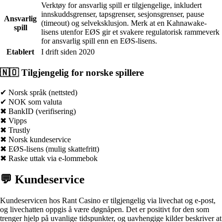
Verktøy for ansvarlig spill er tilgjengelige, inkludert
innskuddsgrenser, tapsgrenser, sesjonsgrenser, pause
Ansvarlig
(timeout) og selveksklusjon. Merk at en Kahnawake-
spill
lisens utenfor EØS gir et svakere regulatorisk rammeverk
for ansvarlig spill enn en EØS-lisens.
Etablert
I drift siden 2020
🇳🇴 Tilgjengelig for norske spillere
✔
Norsk språk (nettsted)
✔
NOK som valuta
✖
BankID (verifisering)
✖
Vipps
✖
Trustly
✖
Norsk kundeservice
✖
EØS-lisens (mulig skattefritt)
✖
Raske uttak via e-lommebok
💬
Kundeservice
Kundeservicen hos Rant Casino er tilgjengelig via livechat og e-post,
og livechatten oppgis å være døgnåpen. Det er positivt for den som
trenger hjelp på uvanlige tidspunkter, og uavhengige kilder beskriver at