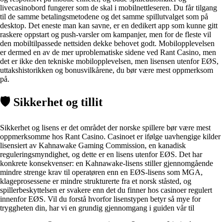
livecasinobord fungerer som de skal i mobilnettleseren. Du får tilgang
til de samme betalingsmetodene og det samme spillutvalget som på
desktop. Det eneste man kan savne, er en dedikert app som kunne gitt
raskere oppstart og push-varsler om kampanjer, men for de fleste vil
den mobiltilpassede nettsiden dekke behovet godt. Mobilopplevelsen
er dermed en av de mer uproblematiske sidene ved Rant Casino, men
det er ikke den tekniske mobilopplevelsen, men lisensen utenfor EØS,
uttakshistorikken og bonusvilkårene, du bør være mest oppmerksom
på.
🛡️
Sikkerhet og tillit
Sikkerhet og lisens er det området der norske spillere bør være mest
oppmerksomme hos Rant Casino. Casinoet er ifølge uavhengige kilder
lisensiert av Kahnawake Gaming Commission, en kanadisk
reguleringsmyndighet, og dette er en lisens utenfor EØS. Det har
konkrete konsekvenser: en Kahnawake-lisens stiller gjennomgående
mindre strenge krav til operatøren enn en EØS-lisens som MGA,
klageprosessene er mindre strukturerte fra et norsk ståsted, og
spillerbeskyttelsen er svakere enn det du finner hos casinoer regulert
innenfor EØS. Vil du forstå hvorfor lisenstypen betyr så mye for
tryggheten din, har vi en grundig gjennomgang i guiden vår til