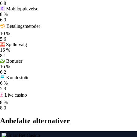
6.8
📱
Mobilopplevelse
8 %
6.9
💳
Betalingsmetoder
10 %
5.6
🎰
Spillutvalg
16 %
8.1
🎁
Bonuser
16 %
6.2
💬
Kundestotte
6 %
5.9
🃏
Live casino
8 %
8.0
Anbefalte alternativer