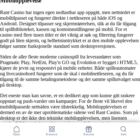
Mobilopplevelse
Rant Casino har ingen egen nedlastbar app oppgitt, men nettstedet er
mobiltilpasset og fungerer direkte i nettleseren på både iOS og
Android. Designet tilpasser seg skjermstørrelsen, slik at du får tilgang
til spillbiblioteket, kassen og kontoinnstillingene på mobil. For et
casino med flere tusen titler er det viktig at søk og filtrering fungerer
godt på liten skjerm, og helhetsinntrykket er at den mobile opplevelsen
følger samme funksjonelle standard som desktopversjonen.
Siden de aller fleste moderne casinospill fra leverandører som
Pragmatic Play, NetEnt, Play'n GO og Evolution er bygget i HTML5,
kjører de jevnt og responsivt på mobile enheter. Både spilleautomater
og livecasinobord fungerer som de skal i mobilnettleseren, og du får
tilgang til de samme betalingsmetodene og det samme spillutvalget som
på desktop.
Det eneste man kan savne, er en dedikert app som kunne gitt raskere
oppstart og push-varsler om kampanjer. For de fleste vil likevel den
mobiltilpassede nettsiden være tilstrekkelig. Mobilopplevelsen er
dermed en av de mer uproblematiske sidene ved Rant Casino. Som på
desktop er det ikke den tekniske mobilopplevelsen, men lisensen
utenfor EØS, uttakshistorikken og bonusvilkårene, du bør være mest
oppmerksom på.
Hjem
Kasinoer
Bonuser
Søk
Hjem
Casinoer
Bonuser
Søk