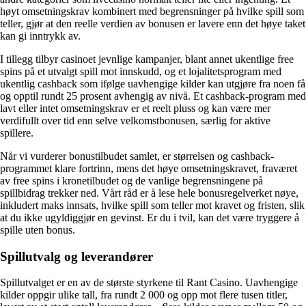
høyt omsetningskrav kombinert med begrensninger på hvilke spill som
teller, gjør at den reelle verdien av bonusen er lavere enn det høye taket
kan gi inntrykk av.
I tillegg tilbyr casinoet jevnlige kampanjer, blant annet ukentlige free
spins på et utvalgt spill mot innskudd, og et lojalitetsprogram med
ukentlig cashback som ifølge uavhengige kilder kan utgjøre fra noen få
og opptil rundt 25 prosent avhengig av nivå. Et cashback-program med
lavt eller intet omsetningskrav er et reelt pluss og kan være mer
verdifullt over tid enn selve velkomstbonusen, særlig for aktive
spillere.
Når vi vurderer bonustilbudet samlet, er størrelsen og cashback-
programmet klare fortrinn, mens det høye omsetningskravet, fraværet
av free spins i kronetilbudet og de vanlige begrensningene på
spillbidrag trekker ned. Vårt råd er å lese hele bonusregelverket nøye,
inkludert maks innsats, hvilke spill som teller mot kravet og fristen, slik
at du ikke ugyldiggjør en gevinst. Er du i tvil, kan det være tryggere å
spille uten bonus.
Spillutvalg og leverandører
Spillutvalget er en av de største styrkene til Rant Casino. Uavhengige
kilder oppgir ulike tall, fra rundt 2 000 og opp mot flere tusen titler,