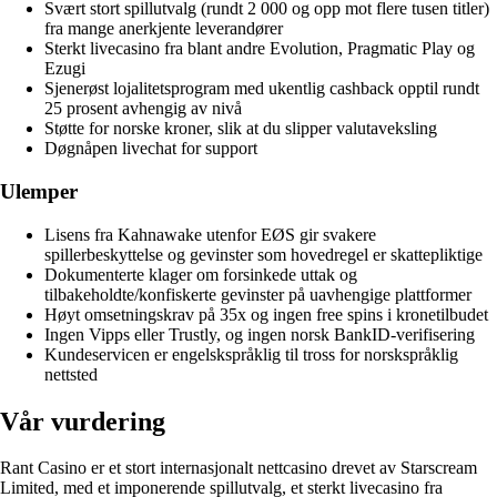
Svært stort spillutvalg (rundt 2 000 og opp mot flere tusen titler)
fra mange anerkjente leverandører
Sterkt livecasino fra blant andre Evolution, Pragmatic Play og
Ezugi
Sjenerøst lojalitetsprogram med ukentlig cashback opptil rundt
25 prosent avhengig av nivå
Støtte for norske kroner, slik at du slipper valutaveksling
Døgnåpen livechat for support
Ulemper
Lisens fra Kahnawake utenfor EØS gir svakere
spillerbeskyttelse og gevinster som hovedregel er skattepliktige
Dokumenterte klager om forsinkede uttak og
tilbakeholdte/konfiskerte gevinster på uavhengige plattformer
Høyt omsetningskrav på 35x og ingen free spins i kronetilbudet
Ingen Vipps eller Trustly, og ingen norsk BankID-verifisering
Kundeservicen er engelskspråklig til tross for norskspråklig
nettsted
Vår vurdering
Rant Casino er et stort internasjonalt nettcasino drevet av Starscream
Limited, med et imponerende spillutvalg, et sterkt livecasino fra