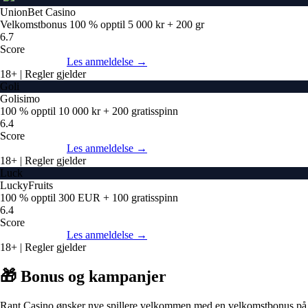
UnionBet Casino
Velkomstbonus 100 % opptil 5 000 kr + 200 gr
6.7
Score
Hent bonus →
Les anmeldelse →
18+ | Regler gjelder
Goli
Golisimo
100 % opptil 10 000 kr + 200 gratisspinn
6.4
Score
Hent bonus →
Les anmeldelse →
18+ | Regler gjelder
Luck
LuckyFruits
100 % opptil 300 EUR + 100 gratisspinn
6.4
Score
Hent bonus →
Les anmeldelse →
18+ | Regler gjelder
🎁
Bonus og kampanjer
Rant Casino ønsker nye spillere velkommen med en velkomstbonus på