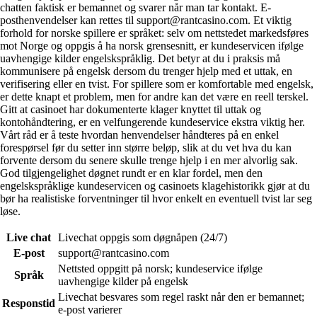
chatten faktisk er bemannet og svarer når man tar kontakt. E-
posthenvendelser kan rettes til support@rantcasino.com. Et viktig
forhold for norske spillere er språket: selv om nettstedet markedsføres
mot Norge og oppgis å ha norsk grensesnitt, er kundeservicen ifølge
uavhengige kilder engelskspråklig. Det betyr at du i praksis må
kommunisere på engelsk dersom du trenger hjelp med et uttak, en
verifisering eller en tvist. For spillere som er komfortable med engelsk,
er dette knapt et problem, men for andre kan det være en reell terskel.
Gitt at casinoet har dokumenterte klager knyttet til uttak og
kontohåndtering, er en velfungerende kundeservice ekstra viktig her.
Vårt råd er å teste hvordan henvendelser håndteres på en enkel
forespørsel før du setter inn større beløp, slik at du vet hva du kan
forvente dersom du senere skulle trenge hjelp i en mer alvorlig sak.
God tilgjengelighet døgnet rundt er en klar fordel, men den
engelskspråklige kundeservicen og casinoets klagehistorikk gjør at du
bør ha realistiske forventninger til hvor enkelt en eventuell tvist lar seg
løse.
Live chat
Livechat oppgis som døgnåpen (24/7)
E-post
support@rantcasino.com
Nettsted oppgitt på norsk; kundeservice ifølge
Språk
uavhengige kilder på engelsk
Livechat besvares som regel raskt når den er bemannet;
Responstid
e-post varierer