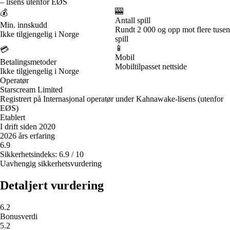
– lisens utenfor EØS
🎰
💰
Antall spill
Min. innskudd
Rundt 2 000 og opp mot flere tusen
Ikke tilgjengelig i Norge
spill
📱
💳
Mobil
Betalingsmetoder
Mobiltilpasset nettside
Ikke tilgjengelig i Norge
Operatør
Starscream Limited
Registrert på Internasjonal operatør under Kahnawake-lisens (utenfor
EØS)
Etablert
I drift siden 2020
2026 års erfaring
6.9
Sikkerhetsindeks: 6.9 / 10
Uavhengig sikkerhetsvurdering
Detaljert vurdering
6.2
Bonusverdi
5.2