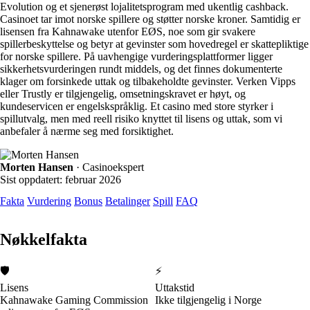
Evolution og et sjenerøst lojalitetsprogram med ukentlig cashback.
Casinoet tar imot norske spillere og støtter norske kroner. Samtidig er
lisensen fra Kahnawake utenfor EØS, noe som gir svakere
spillerbeskyttelse og betyr at gevinster som hovedregel er skattepliktige
for norske spillere. På uavhengige vurderingsplattformer ligger
sikkerhetsvurderingen rundt middels, og det finnes dokumenterte
klager om forsinkede uttak og tilbakeholdte gevinster. Verken Vipps
eller Trustly er tilgjengelig, omsetningskravet er høyt, og
kundeservicen er engelskspråklig. Et casino med store styrker i
spillutvalg, men med reell risiko knyttet til lisens og uttak, som vi
anbefaler å nærme seg med forsiktighet.
Morten Hansen
· Casinoekspert
Sist oppdatert: februar 2026
Fakta
Vurdering
Bonus
Betalinger
Spill
FAQ
Nøkkelfakta
🛡️
⚡
Lisens
Uttakstid
Kahnawake Gaming Commission
Ikke tilgjengelig i Norge