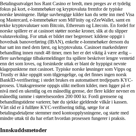
Betalingsutvalget hos Rant Casino er bredt, men preges av et tydelig
fokus på kort, e-lommebøker og kryptovaluta fremfor de typiske
norske løsningene. Ifølge uavhengige kilder kan du sette inn med Visa
og Mastercard, e-lommebøker som MiFinity og eZeeWallet, samt en
rekke kryptovalutaer som Bitcoin, Ethereum og Litecoin. En fordel for
norske spillere er at casinoet støtter norske kroner, slik at du slipper
valutaveksling. For uttak er bildet mer begrenset: kildene oppgir i
hovedsak banoverføring (IBAN), enkelte e-lommebøker dersom du
har satt inn med dem først, og kryptovaluta. Casinoet markedsfører
behandling innen rundt 48 timer, men her er det viktig å være ærlig –
flere uavhengige tilbakemeldinger fra spillere beskriver lengre ventetid
enn det som loves, og forsinkede uttak er blant de hyppigst nevnte
klagepunktene mot casinoet. Typiske norske løsninger som Vipps og
Trustly er ikke oppgitt som tilgjengelige, og det finnes ingen norsk
BankID-verifisering; i stedet brukes en automatisert tredjeparts KYC-
prosess. Uttaksgrensene oppgis ulikt mellom kilder, men ligger på et
nivå med en ukentlig og en månedlig grense, der flere kilder nevner en
månedlig ramme i størrelsesorden 200 000 kr. Fordi grensene og
behandlingstidene varierer, bør du sjekke gjeldende vilkår i kassen.
Vårt råd er å fullføre KYC-verifisering tidlig, sørge for at
betalingsdetaljene stemmer med kontoopplysningene, og starte med
mindre uttak til du har erfart hvordan prosessen fungerer i praksis.
Innskuddsmetoder