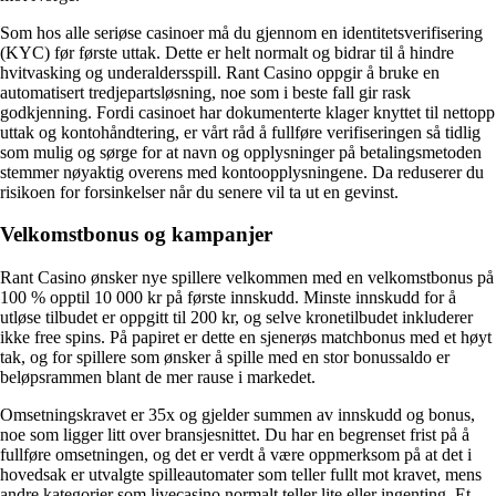
Som hos alle seriøse casinoer må du gjennom en identitetsverifisering
(KYC) før første uttak. Dette er helt normalt og bidrar til å hindre
hvitvasking og underaldersspill. Rant Casino oppgir å bruke en
automatisert tredjepartsløsning, noe som i beste fall gir rask
godkjenning. Fordi casinoet har dokumenterte klager knyttet til nettopp
uttak og kontohåndtering, er vårt råd å fullføre verifiseringen så tidlig
som mulig og sørge for at navn og opplysninger på betalingsmetoden
stemmer nøyaktig overens med kontoopplysningene. Da reduserer du
risikoen for forsinkelser når du senere vil ta ut en gevinst.
Velkomstbonus og kampanjer
Rant Casino ønsker nye spillere velkommen med en velkomstbonus på
100 % opptil 10 000 kr på første innskudd. Minste innskudd for å
utløse tilbudet er oppgitt til 200 kr, og selve kronetilbudet inkluderer
ikke free spins. På papiret er dette en sjenerøs matchbonus med et høyt
tak, og for spillere som ønsker å spille med en stor bonussaldo er
beløpsrammen blant de mer rause i markedet.
Omsetningskravet er 35x og gjelder summen av innskudd og bonus,
noe som ligger litt over bransjesnittet. Du har en begrenset frist på å
fullføre omsetningen, og det er verdt å være oppmerksom på at det i
hovedsak er utvalgte spilleautomater som teller fullt mot kravet, mens
andre kategorier som livecasino normalt teller lite eller ingenting. Et