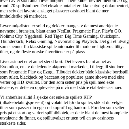
levert av et stort antall leverandører – flere kilder nevner mellom 50 og
rundt 70 spillstudioer. Det eksakte antallet er ikke entydig dokumentert,
men selv det laveste anslaget plasserer casinoet blant de mer
innholdsrike på markedet.
Leverandørlisten er solid og dekker mange av de mest anerkjente
navnene i bransjen, blant annet NetEnt, Pragmatic Play, Play'n GO,
Nolimit City, Yggdrasil, Red Tiger, Big Time Gaming, Quickspin,
Thunderkick, Relax Gaming, Novomatic og Playtech. Det gir et utvalg
som spenner fra klassiske spilleautomater til moderne high-volatility-
titler, og de fleste norske favorittene er på plass.
Livecasinoet er et annet sterkt kort. Det leveres blant annet av
Evolution, en av de ledende aktørene i markedet, i tillegg til studioer
som Pragmatic Play og Ezugi. Tilbudet dekker både klassiske bordspill
som rulett, blackjack og baccarat og populære game shows med ekte
verter og HD-kvalitet. For den som setter pris på spill med ekte
dealere, er dette en opplevelse på nivå med større etablerte casinoer.
Vi anbefaler alltid å sjekke det enkelte spillets RTP
(tilbakebetalingsprosent) og volatilitet før du spiller, slik at du velger
titler som passer din egen risikoprofil og bankroll. For den som setter
pris på et stort og variert spillbibliotek, er dette blant de mest komplette
utvalgene du finner, og spillutvalget er uten tvil en av casinoets
sterkeste sider.