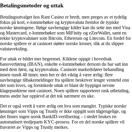
Betalingsmetoder og uttak
Betalingsutvalget hos Rant Casino er bredt, men preges av et tydelig
fokus på kort, e-lommebøker og kryptovaluta fremfor de typiske
norske løsningene. Ifølge uavhengige kilder kan du sette inn med Visa
og Mastercard, e-lommebøker som MiFinity og eZeeWallet, samt en
rekke kryptovalutaer som Bitcoin, Ethereum og Litecoin. En fordel for
norske spillere er at casinoet støtter norske kroner, slik at du slipper
valutaveksling.
For uttak er bildet mer begrenset. Kildene oppgir i hovedsak
banoverføring (IBAN), enkelte e-lommebøker dersom du har satt inn
med dem først, og kryptovaluta. Casinoet markedsfører behandling
innen rundt 48 timer, men her er det viktig å være ærlig: flere
uavhengige tilbakemeldinger fra spillere beskriver lengre ventetid enn
det som loves, og forsinkede uttak er blant de hyppigst nevnte
klagepunktene mot casinoet. Noen spillere rapporterer rask utbetaling,
mens andre har opplevd at det tok nærmere en uke.
Det er også verdt å være ærlig om hva som mangler. Typiske norske
løsninger som Vipps og Trustly er ikke oppgitt som tilgjengelige, og
det finnes ingen norsk BankID-verifisering – i stedet brukes en
automatisert tredjeparts KYC-prosess. For en del norske spillere vil
fraværet av Vipps og Trustly merkes.