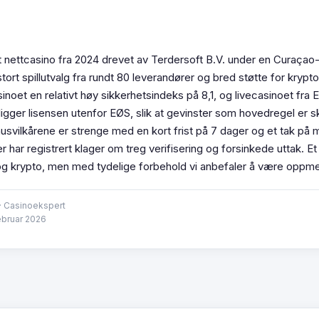
 nettcasino fra 2024 drevet av Terdersoft B.V. under en Curaçao
stort spillutvalg fra rundt 80 leverandører og bred støtte for kryp
sinoet en relativt høy sikkerhetsindeks på 8,1, og livecasinoet fra 
ligger lisensen utenfor EØS, slik at gevinster som hovedregel er sk
nusvilkårene er strenge med en kort frist på 7 dager og et tak på 
r har registrert klager om treg verifisering og forsinkede uttak. Et
og krypto, men med tydelige forbehold vi anbefaler å være oppm
· Casinoekspert
ebruar 2026