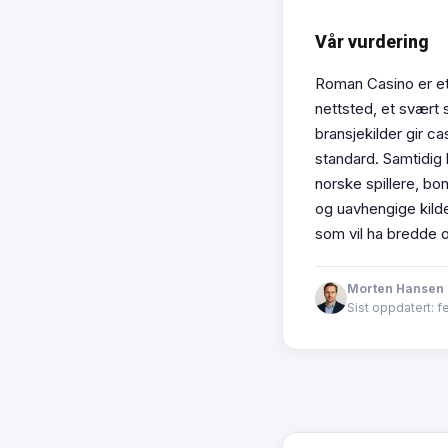
Vår vurdering
Roman Casino er et
nettsted, et svært 
bransjekilder gir ca
standard. Samtidig 
norske spillere, bo
og uavhengige kilde
som vil ha bredde 
Morten Hansen
Sist oppdatert: f