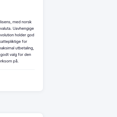
-lisens, med norsk
tovaluta. Uavhengige
Evolution holder god
attepliktige for
maksimal utbetaling,
 godt valg for den
erksom på.