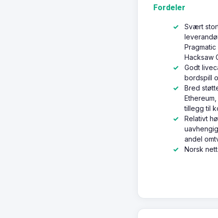
Fordeler
Svært stort
leverandør
Pragmatic 
Hacksaw 
Godt livec
bordspill 
Bred støtt
Ethereum, L
tillegg til
Relativt h
uavhengig
andel omt
Norsk net