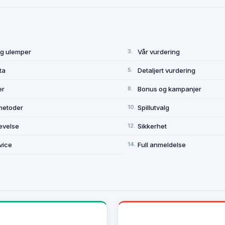
og ulemper
Vår vurdering
3.
ta
Detaljert vurdering
5.
er
Bonus og kampanjer
8.
metoder
Spillutvalg
10.
evelse
Sikkerhet
12.
vice
Full anmeldelse
14.