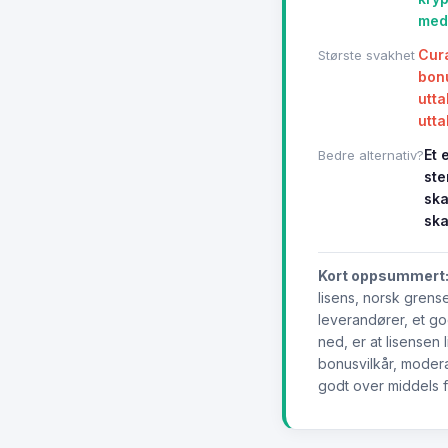
med 
Cura
Største svakhet
bonu
utta
utta
Et 
Bedre alternativ?
ste
ska
ska
Kort oppsummert
lisens, norsk grense
leverandører, et god
ned, er at lisensen 
bonusvilkår, modera
godt over middels 