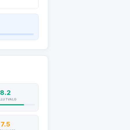
8.2
ILLUTVALG
7.5