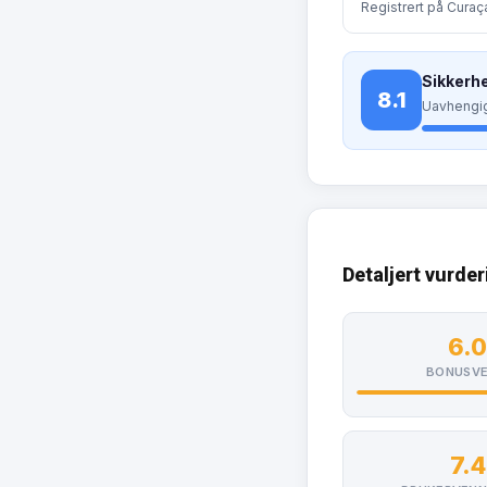
Registrert på Curaç
Sikkerhe
8.1
Uavhengig
Detaljert vurder
6.0
BONUSVE
7.4