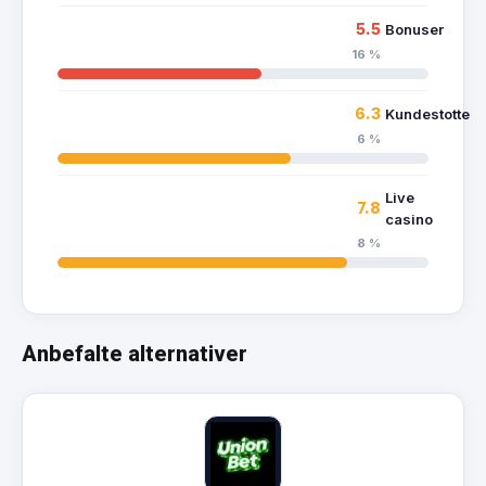
5.5
Bonuser
16 %
6.3
Kundestotte
6 %
Live
7.8
casino
8 %
Anbefalte alternativer