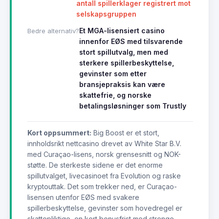
antall spillerklager registrert mot
selskapsgruppen
Et MGA-lisensiert casino
Bedre alternativ?
innenfor EØS med tilsvarende
stort spillutvalg, men med
sterkere spillerbeskyttelse,
gevinster som etter
bransjepraksis kan være
skattefrie, og norske
betalingsløsninger som Trustly
Kort oppsummert:
Big Boost er et stort,
innholdsrikt nettcasino drevet av White Star B.V.
med Curaçao-lisens, norsk grensesnitt og NOK-
støtte. De sterkeste sidene er det enorme
spillutvalget, livecasinoet fra Evolution og raske
kryptouttak. Det som trekker ned, er Curaçao-
lisensen utenfor EØS med svakere
spillerbeskyttelse, gevinster som hovedregel er
skattepliktige, en kort bonusfrist med strenge