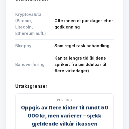
Kryptovaluta
(Bitcoin,
Ofte innen et par dager etter
Litecoin,
godkjenning
Ethereum m.fl.)
Blixtpay
Som regel rask behandling
Kan ta lengre tid (kildene
Banoverføring
spriker: fra umiddelbar til
flere virkedager)
Uttaksgrenser
PER DAG
Oppgis av flere kilder til rundt 50
000 kr, men varierer – sjekk
gjeldende vilkår i kassen