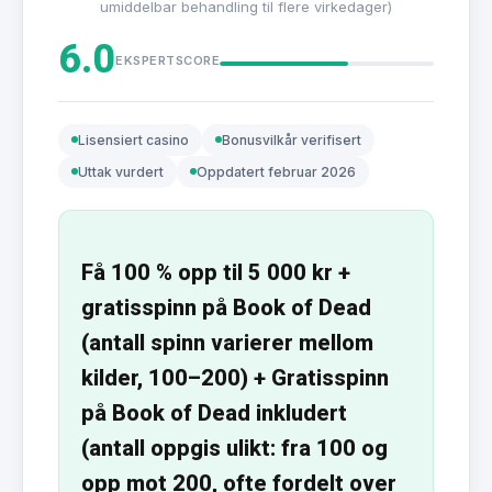
umiddelbar behandling til flere virkedager)
6.0
EKSPERTSCORE
Lisensiert casino
Bonusvilkår verifisert
Uttak vurdert
Oppdatert februar 2026
Få 100 % opp til 5 000 kr +
gratisspinn på Book of Dead
(antall spinn varierer mellom
kilder, 100–200) + Gratisspinn
på Book of Dead inkludert
(antall oppgis ulikt: fra 100 og
opp mot 200, ofte fordelt over