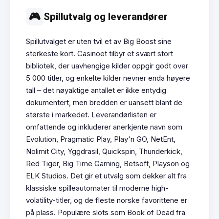
🎮
Spillutvalg og leverandører
Spillutvalget er uten tvil et av Big Boost sine
sterkeste kort. Casinoet tilbyr et svært stort
bibliotek, der uavhengige kilder oppgir godt over
5 000 titler, og enkelte kilder nevner enda høyere
tall – det nøyaktige antallet er ikke entydig
dokumentert, men bredden er uansett blant de
største i markedet. Leverandørlisten er
omfattende og inkluderer anerkjente navn som
Evolution, Pragmatic Play, Play'n GO, NetEnt,
Nolimit City, Yggdrasil, Quickspin, Thunderkick,
Red Tiger, Big Time Gaming, Betsoft, Playson og
ELK Studios. Det gir et utvalg som dekker alt fra
klassiske spilleautomater til moderne high-
volatility-titler, og de fleste norske favorittene er
på plass. Populære slots som Book of Dead fra