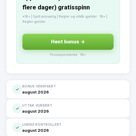
flere dager) gratisspinn
*18+ | Spill ansvarlig | Regler og vilkår gjelder · 18+ |
Regler gjelder
Hent bonus →
Provisjonslenke · 18+
BONUS VERIFISERT
✓
august 2026
UTTAK VURDERT
✓
august 2026
LISENS KONTROLLERT
✓
august 2026