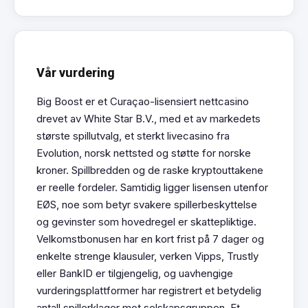
Vår vurdering
Big Boost er et Curaçao-lisensiert nettcasino
drevet av White Star B.V., med et av markedets
største spillutvalg, et sterkt livecasino fra
Evolution, norsk nettsted og støtte for norske
kroner. Spillbredden og de raske kryptouttakene
er reelle fordeler. Samtidig ligger lisensen utenfor
EØS, noe som betyr svakere spillerbeskyttelse
og gevinster som hovedregel er skattepliktige.
Velkomstbonusen har en kort frist på 7 dager og
enkelte strenge klausuler, verken Vipps, Trustly
eller BankID er tilgjengelig, og uavhengige
vurderingsplattformer har registrert et betydelig
antall spillerklager mot selskapsgruppen. Et