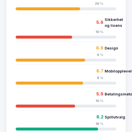
20 %
Sikkerhet
5.6
og lisens
10 %
6.9
Design
6 %
6.7
Mobiloppleve
8 %
5.9
Betalingsmet
10 %
8.2
Spillutvalg
16 %