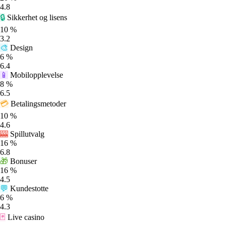
4.8
🔒
Sikkerhet og lisens
10 %
3.2
🎨
Design
6 %
6.4
📱
Mobilopplevelse
8 %
6.5
💳
Betalingsmetoder
10 %
4.6
🎰
Spillutvalg
16 %
6.8
🎁
Bonuser
16 %
4.5
💬
Kundestotte
6 %
4.3
🃏
Live casino