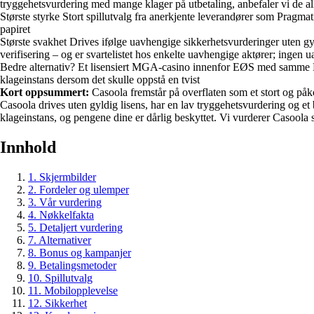
tryggehetsvurdering med mange klager på utbetaling, anbefaler vi de alle
Største styrke
Stort spillutvalg fra anerkjente leverandører som Pragmat
papiret
Største svakhet
Drives ifølge uavhengige sikkerhetsvurderinger uten gyld
verifisering – og er svartelistet hos enkelte uavhengige aktører; ingen u
Bedre alternativ?
Et lisensiert MGA-casino innenfor EØS med samme NOK-
klageinstans dersom det skulle oppstå en tvist
Kort oppsummert:
Casoola fremstår på overflaten som et stort og på
Casoola drives uten gyldig lisens, har en lav tryggehetsvurdering og et 
klageinstans, og pengene dine er dårlig beskyttet. Vi vurderer Casoola s
Innhold
1.
Skjermbilder
2.
Fordeler og ulemper
3.
Vår vurdering
4.
Nøkkelfakta
5.
Detaljert vurdering
7.
Alternativer
8.
Bonus og kampanjer
9.
Betalingsmetoder
10.
Spillutvalg
11.
Mobilopplevelse
12.
Sikkerhet