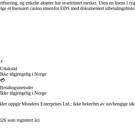
erifisering, og enkelte aktører har svartelistet merket. Uten en lisens i
lge et lisensiert casino innenfor EØS med dokumentert utbetalingshistor
⚡
Uttakstid
Ikke tilgjengelig i Norge
💳
Betalingsmetoder
Ikke tilgjengelig i Norge
lder oppgir Mondero Enterprises Ltd.; ikke bekreftet av uavhengige sik
26 som registrert år)