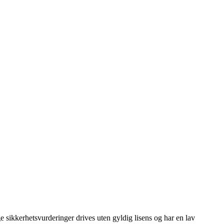
ge sikkerhetsvurderinger drives uten gyldig lisens og har en lav