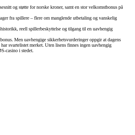
sesnitt og støtte for norske kroner, samt en stor velkomstbonus på
lager fra spillere – flere om manglende utbetaling og vanskelig
rikk, reell spillerbeskyttelse og tilgang til en uavhengig
mstbonus. Men uavhengige sikkerhetsvurderinger oppgir at dagens
 har svartelistet merket. Uten lisens finnes ingen uavhengig
S-casino i stedet.