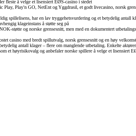
r fleste å velge et lisensiert EØS-casino i stedet
ic Play, Play'n GO, NetEnt og Yggdrasil, et godt livecasino, norsk gren
ig spillelisens, har en lav tryggehetsvurdering og et betydelig antall k
avhengig klageinstans å støtte seg på
støtte og norske grensesnitt, men med en dokumentert utbetalingshisto
kostet casino med bredt spillutvalg, norsk grensesnitt og en høy velko
betydelig antall klager – flere om manglende utbetaling. Enkelte aktører
om et høyrisikovalg og anbefaler norske spillere å velge et lisensiert EØ