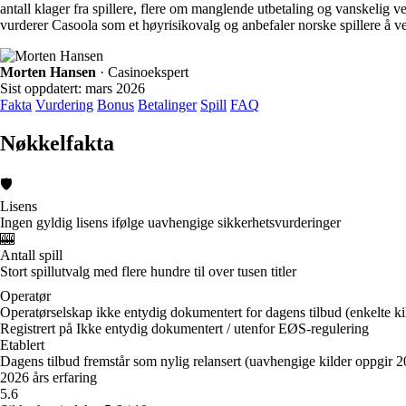
antall klager fra spillere, flere om manglende utbetaling og vanskelig v
vurderer Casoola som et høyrisikovalg og anbefaler norske spillere å ve
Morten Hansen
· Casinoekspert
Sist oppdatert: mars 2026
Fakta
Vurdering
Bonus
Betalinger
Spill
FAQ
Nøkkelfakta
🛡️
Lisens
Ingen gyldig lisens ifølge uavhengige sikkerhetsvurderinger
🎰
Antall spill
Stort spillutvalg med flere hundre til over tusen titler
Operatør
Operatørselskap ikke entydig dokumentert for dagens tilbud (enkelte ki
Registrert på Ikke entydig dokumentert / utenfor EØS-regulering
Etablert
Dagens tilbud fremstår som nylig relansert (uavhengige kilder oppgir 20
2026 års erfaring
5.6