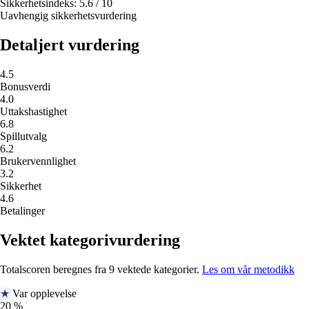
Sikkerhetsindeks: 5.6 / 10
Uavhengig sikkerhetsvurdering
Detaljert vurdering
4.5
Bonusverdi
4.0
Uttakshastighet
6.8
Spillutvalg
6.2
Brukervennlighet
3.2
Sikkerhet
4.6
Betalinger
Vektet kategorivurdering
Totalscoren beregnes fra 9 vektede kategorier.
Les om vår metodikk
★
Var opplevelse
20 %