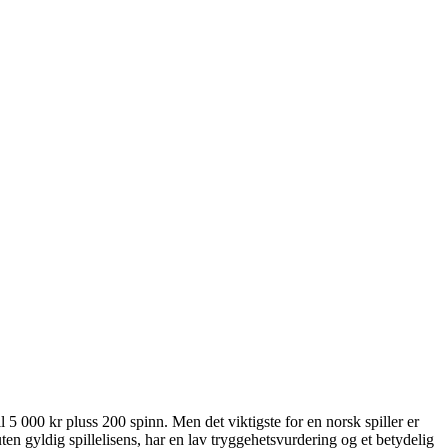
 5 000 kr pluss 200 spinn. Men det viktigste for en norsk spiller er
n gyldig spillelisens, har en lav tryggehetsvurdering og et betydelig