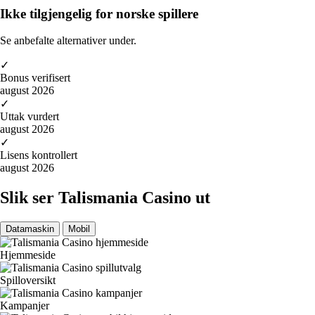
Ikke tilgjengelig for norske spillere
Se anbefalte alternativer under.
✓
Bonus verifisert
august 2026
✓
Uttak vurdert
august 2026
✓
Lisens kontrollert
august 2026
Slik ser Talismania Casino ut
Datamaskin
Mobil
Hjemmeside
Spilloversikt
Kampanjer