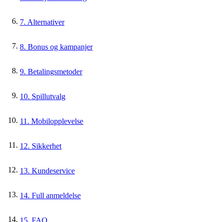
7.
Alternativer
8.
Bonus og kampanjer
9.
Betalingsmetoder
10.
Spillutvalg
11.
Mobilopplevelse
12.
Sikkerhet
13.
Kundeservice
14.
Full anmeldelse
15.
FAQ