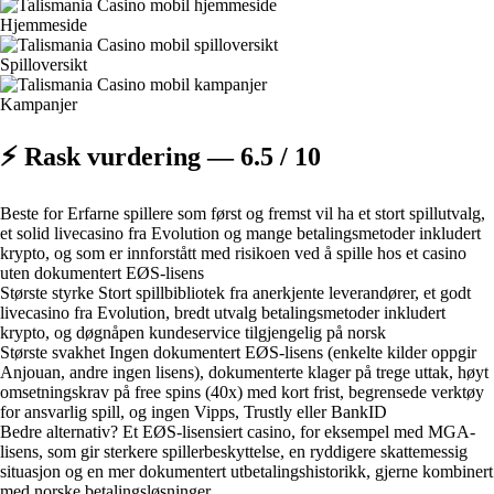
Hjemmeside
Spilloversikt
Kampanjer
⚡ Rask vurdering —
6.5 / 10
Beste for
Erfarne spillere som først og fremst vil ha et stort spillutvalg,
et solid livecasino fra Evolution og mange betalingsmetoder inkludert
krypto, og som er innforstått med risikoen ved å spille hos et casino
uten dokumentert EØS-lisens
Største styrke
Stort spillbibliotek fra anerkjente leverandører, et godt
livecasino fra Evolution, bredt utvalg betalingsmetoder inkludert
krypto, og døgnåpen kundeservice tilgjengelig på norsk
Største svakhet
Ingen dokumentert EØS-lisens (enkelte kilder oppgir
Anjouan, andre ingen lisens), dokumenterte klager på trege uttak, høyt
omsetningskrav på free spins (40x) med kort frist, begrensede verktøy
for ansvarlig spill, og ingen Vipps, Trustly eller BankID
Bedre alternativ?
Et EØS-lisensiert casino, for eksempel med MGA-
lisens, som gir sterkere spillerbeskyttelse, en ryddigere skattemessig
situasjon og en mer dokumentert utbetalingshistorikk, gjerne kombinert
med norske betalingsløsninger