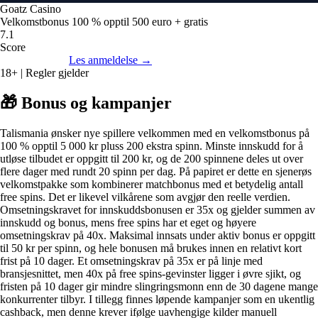
Goatz Casino
Velkomstbonus 100 % opptil 500 euro + gratis
7.1
Score
Hent bonus →
Les anmeldelse →
18+ | Regler gjelder
🎁
Bonus og kampanjer
Talismania ønsker nye spillere velkommen med en velkomstbonus på
100 % opptil 5 000 kr pluss 200 ekstra spinn. Minste innskudd for å
utløse tilbudet er oppgitt til 200 kr, og de 200 spinnene deles ut over
flere dager med rundt 20 spinn per dag. På papiret er dette en sjenerøs
velkomstpakke som kombinerer matchbonus med et betydelig antall
free spins. Det er likevel vilkårene som avgjør den reelle verdien.
Omsetningskravet for innskuddsbonusen er 35x og gjelder summen av
innskudd og bonus, mens free spins har et eget og høyere
omsetningskrav på 40x. Maksimal innsats under aktiv bonus er oppgitt
til 50 kr per spinn, og hele bonusen må brukes innen en relativt kort
frist på 10 dager. Et omsetningskrav på 35x er på linje med
bransjesnittet, men 40x på free spins-gevinster ligger i øvre sjikt, og
fristen på 10 dager gir mindre slingringsmonn enn de 30 dagene mange
konkurrenter tilbyr. I tillegg finnes løpende kampanjer som en ukentlig
cashback, men denne krever ifølge uavhengige kilder manuell