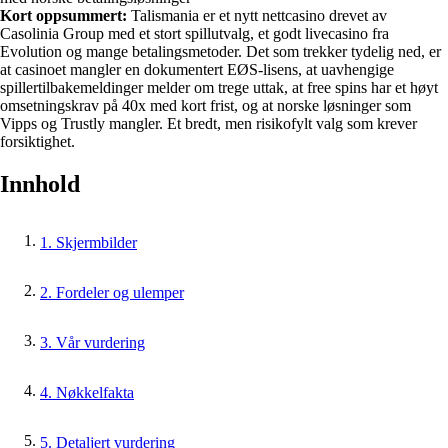
Kort oppsummert:
Talismania er et nytt nettcasino drevet av
Casolinia Group med et stort spillutvalg, et godt livecasino fra
Evolution og mange betalingsmetoder. Det som trekker tydelig ned, er
at casinoet mangler en dokumentert EØS-lisens, at uavhengige
spillertilbakemeldinger melder om trege uttak, at free spins har et høyt
omsetningskrav på 40x med kort frist, og at norske løsninger som
Vipps og Trustly mangler. Et bredt, men risikofylt valg som krever
forsiktighet.
Innhold
1.
Skjermbilder
2.
Fordeler og ulemper
3.
Vår vurdering
4.
Nøkkelfakta
5.
Detaljert vurdering