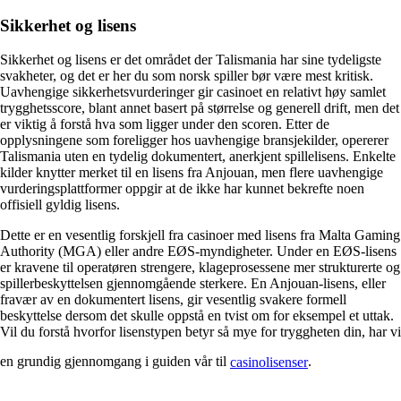
Sikkerhet og lisens
Sikkerhet og lisens er det området der Talismania har sine tydeligste
svakheter, og det er her du som norsk spiller bør være mest kritisk.
Uavhengige sikkerhetsvurderinger gir casinoet en relativt høy samlet
trygghetsscore, blant annet basert på størrelse og generell drift, men det
er viktig å forstå hva som ligger under den scoren. Etter de
opplysningene som foreligger hos uavhengige bransjekilder, opererer
Talismania uten en tydelig dokumentert, anerkjent spillelisens. Enkelte
kilder knytter merket til en lisens fra Anjouan, men flere uavhengige
vurderingsplattformer oppgir at de ikke har kunnet bekrefte noen
offisiell gyldig lisens.
Dette er en vesentlig forskjell fra casinoer med lisens fra Malta Gaming
Authority (MGA) eller andre EØS-myndigheter. Under en EØS-lisens
er kravene til operatøren strengere, klageprosessene mer strukturerte og
spillerbeskyttelsen gjennomgående sterkere. En Anjouan-lisens, eller
fravær av en dokumentert lisens, gir vesentlig svakere formell
beskyttelse dersom det skulle oppstå en tvist om for eksempel et uttak.
Vil du forstå hvorfor lisenstypen betyr så mye for tryggheten din, har vi
en grundig gjennomgang i guiden vår til
.
casinolisenser