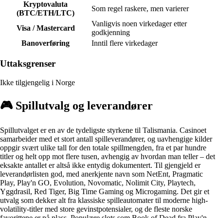
Kryptovaluta
Som regel raskere, men varierer
(BTC/ETH/LTC)
Vanligvis noen virkedager etter
Visa / Mastercard
godkjenning
Banoverføring
Inntil flere virkedager
Uttaksgrenser
Ikke tilgjengelig i Norge
🎮
Spillutvalg og leverandører
Spillutvalget er en av de tydeligste styrkene til Talismania. Casinoet
samarbeider med et stort antall spilleverandører, og uavhengige kilder
oppgir svært ulike tall for den totale spillmengden, fra et par hundre
titler og helt opp mot flere tusen, avhengig av hvordan man teller – det
eksakte antallet er altså ikke entydig dokumentert. Til gjengjeld er
leverandørlisten god, med anerkjente navn som NetEnt, Pragmatic
Play, Play'n GO, Evolution, Novomatic, Nolimit City, Playtech,
Yggdrasil, Red Tiger, Big Time Gaming og Microgaming. Det gir et
utvalg som dekker alt fra klassiske spilleautomater til moderne high-
volatility-titler med store gevinstpotensialer, og de fleste norske
favorittene er på plass. Populære slots som Book of Dead fra Play'n