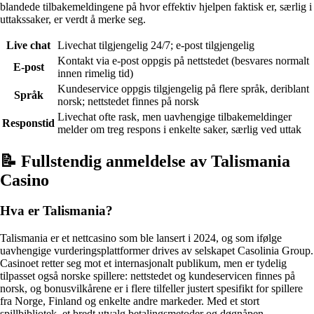
blandede tilbakemeldingene på hvor effektiv hjelpen faktisk er, særlig i
uttakssaker, er verdt å merke seg.
Live chat
Livechat tilgjengelig 24/7; e-post tilgjengelig
Kontakt via e-post oppgis på nettstedet (besvares normalt
E-post
innen rimelig tid)
Kundeservice oppgis tilgjengelig på flere språk, deriblant
Språk
norsk; nettstedet finnes på norsk
Livechat ofte rask, men uavhengige tilbakemeldinger
Responstid
melder om treg respons i enkelte saker, særlig ved uttak
📝
Fullstendig anmeldelse av Talismania
Casino
Hva er Talismania?
Talismania er et nettcasino som ble lansert i 2024, og som ifølge
uavhengige vurderingsplattformer drives av selskapet Casolinia Group.
Casinoet retter seg mot et internasjonalt publikum, men er tydelig
tilpasset også norske spillere: nettstedet og kundeservicen finnes på
norsk, og bonusvilkårene er i flere tilfeller justert spesifikt for spillere
fra Norge, Finland og enkelte andre markeder. Med et stort
spillbibliotek, et bredt utvalg betalingsmetoder og døgnåpen