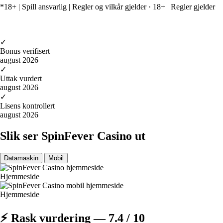
*18+ | Spill ansvarlig | Regler og vilkår gjelder · 18+ | Regler gjelder
✓
Bonus verifisert
august 2026
✓
Uttak vurdert
august 2026
✓
Lisens kontrollert
august 2026
Slik ser SpinFever Casino ut
Datamaskin
Mobil
Hjemmeside
Hjemmeside
⚡ Rask vurdering —
7.4 / 10