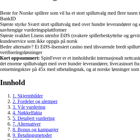
Beste for
Norske spillere som vil ha et stort spillutvalg med flere tuse
BankID
Største styrke
Svært stort spillutvalg med over hundre leverandører og 
uavhengige vurderingsplattformer
Største svakhet
Lisens utenfor EØS (svakere spillerbeskyttelse og gevi
kundeservice som ikke oppgis på norsk
Bedre alternativ?
Et EØS-lisensiert casino med tilsvarende bredt spillu
verifiseringsløsninger
Kort oppsummert:
SpinFever er et innholdsrikt internasjonalt nettca
det enorme spillutvalget med over hundre leverandører, livecasinoet fra
omsetningskrav på 45x med utbetalingstak, og at norske løsninger som
Innhold
1.
Skjermbilder
2.
Fordeler og ulemper
3.
Vår vurdering
4.
Nøkkelfakta
5.
Detaljert vurdering
7.
Alternativer
8.
Bonus og kampanjer
9.
Betalingsmetoder