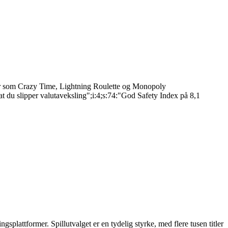
itler som Crazy Time, Lightning Roulette og Monopoly
k at du slipper valutaveksling";i:4;s:74:"God Safety Index på 8,1
plattformer. Spillutvalget er en tydelig styrke, med flere tusen titler