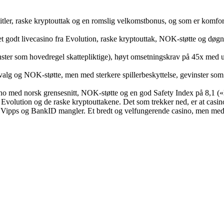
n titler, raske kryptouttak og en romslig velkomstbonus, og som er komfor
et godt livecasino fra Evolution, raske kryptouttak, NOK-støtte og døg
nster som hovedregel skattepliktige), høyt omsetningskrav på 45x med u
tvalg og NOK-støtte, men med sterkere spillerbeskyttelse, gevinster som 
sino med norsk grensesnitt, NOK-støtte og en god Safety Index på 8,1 (
 Evolution og de raske kryptouttakene. Det som trekker ned, er at casin
 Vipps og BankID mangler. Et bredt og velfungerende casino, men med k