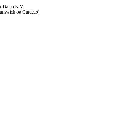
gir Dama N.V.
runswick og Curaçao)