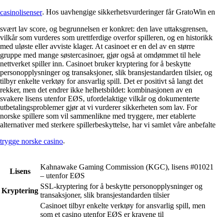
. Hos uavhengige sikkerhetsvurderinger får GratoWin en
casinolisenser
svært lav score, og begrunnelsen er konkret: den lave uttaksgrensen,
vilkår som vurderes som urettferdige overfor spilleren, og en historikk
med uløste eller avviste klager. At casinoet er en del av en større
gruppe med mange søstercasinoer, gjør også at omdømmet til hele
nettverket spiller inn. Casinoet bruker kryptering for å beskytte
personopplysninger og transaksjoner, slik bransjestandarden tilsier, og
tilbyr enkelte verktøy for ansvarlig spill. Det er positivt så langt det
rekker, men det endrer ikke helhetsbildet: kombinasjonen av en
svakere lisens utenfor EØS, ufordelaktige vilkår og dokumenterte
utbetalingsproblemer gjør at vi vurderer sikkerheten som lav. For
norske spillere som vil sammenlikne med tryggere, mer etablerte
alternativer med sterkere spillerbeskyttelse, har vi samlet våre anbefalte
.
trygge norske casino
Kahnawake Gaming Commission (KGC), lisens #01021
Lisens
– utenfor EØS
SSL-kryptering for å beskytte personopplysninger og
Kryptering
transaksjoner, slik bransjestandarden tilsier
Casinoet tilbyr enkelte verktøy for ansvarlig spill, men
som et casino utenfor EØS er kravene til