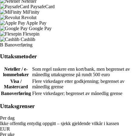
Neteller
PaysafeCard
MiFinity
Revolut
Apple Pay
Google Pay
Flexepin
Cashlib
B
Banoverføring
Uttaksmetoder
Neteller / e-
Som regel raskere enn kort/bank, men begrenset av
lommebøker
månedlig uttaksgrense på rundt 500 euro
Visa /
Flere virkedager etter godkjenning; begrenset av
Mastercard
månedlig grense
Banoverføring
Flere virkedager; begrenset av månedlig grense
Uttaksgrenser
Per dag
Ikke offentlig entydig oppgitt – sjekk gjeldende vilkår i kassen
EUR
Per uke