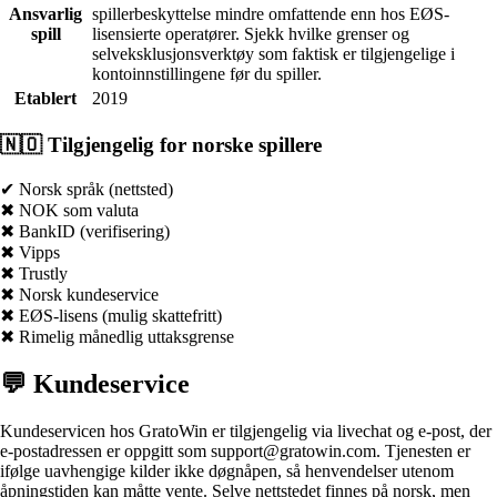
Ansvarlig
spillerbeskyttelse mindre omfattende enn hos EØS-
spill
lisensierte operatører. Sjekk hvilke grenser og
selveksklusjonsverktøy som faktisk er tilgjengelige i
kontoinnstillingene før du spiller.
Etablert
2019
🇳🇴 Tilgjengelig for norske spillere
✔
Norsk språk (nettsted)
✖
NOK som valuta
✖
BankID (verifisering)
✖
Vipps
✖
Trustly
✖
Norsk kundeservice
✖
EØS-lisens (mulig skattefritt)
✖
Rimelig månedlig uttaksgrense
💬
Kundeservice
Kundeservicen hos GratoWin er tilgjengelig via livechat og e-post, der
e-postadressen er oppgitt som support@gratowin.com. Tjenesten er
ifølge uavhengige kilder ikke døgnåpen, så henvendelser utenom
åpningstiden kan måtte vente. Selve nettstedet finnes på norsk, men