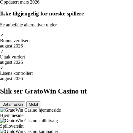
Oppdatert mars 2026
Ikke tilgjengelig for norske spillere
Se anbefalte alternativer under.
✓
Bonus verifisert
august 2026
✓
Uttak vurdert
august 2026
✓
Lisens kontrollert
august 2026
Slik ser GratoWin Casino ut
Datamaskin
Mobil
Hjemmeside
Spilloversikt