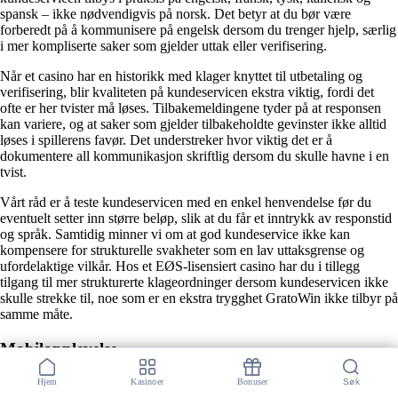
spansk – ikke nødvendigvis på norsk. Det betyr at du bør være
forberedt på å kommunisere på engelsk dersom du trenger hjelp, særlig
i mer kompliserte saker som gjelder uttak eller verifisering.
Når et casino har en historikk med klager knyttet til utbetaling og
verifisering, blir kvaliteten på kundeservicen ekstra viktig, fordi det
ofte er her tvister må løses. Tilbakemeldingene tyder på at responsen
kan variere, og at saker som gjelder tilbakeholdte gevinster ikke alltid
løses i spillerens favør. Det understreker hvor viktig det er å
dokumentere all kommunikasjon skriftlig dersom du skulle havne i en
tvist.
Vårt råd er å teste kundeservicen med en enkel henvendelse før du
eventuelt setter inn større beløp, slik at du får et inntrykk av responstid
og språk. Samtidig minner vi om at god kundeservice ikke kan
kompensere for strukturelle svakheter som en lav uttaksgrense og
ufordelaktige vilkår. Hos et EØS-lisensiert casino har du i tillegg
tilgang til mer strukturerte klageordninger dersom kundeservicen ikke
skulle strekke til, noe som er en ekstra trygghet GratoWin ikke tilbyr på
samme måte.
Mobilopplevelse
GratoWin har ingen egen nedlastbar app oppgitt, men nettstedet er
Hjem
Kasinoer
Bonuser
Søk
Hjem
Casinoer
Bonuser
Søk