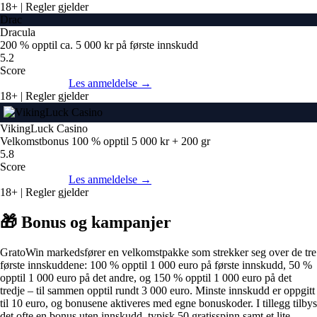
18+ | Regler gjelder
Drac
Dracula
200 % opptil ca. 5 000 kr på første innskudd
5.2
Score
Hent bonus →
Les anmeldelse →
18+ | Regler gjelder
VikingLuck Casino
Velkomstbonus 100 % opptil 5 000 kr + 200 gr
5.8
Score
Hent bonus →
Les anmeldelse →
18+ | Regler gjelder
🎁
Bonus og kampanjer
GratoWin markedsfører en velkomstpakke som strekker seg over de tre
første innskuddene: 100 % opptil 1 000 euro på første innskudd, 50 %
opptil 1 000 euro på det andre, og 150 % opptil 1 000 euro på det
tredje – til sammen opptil rundt 3 000 euro. Minste innskudd er oppgitt
til 10 euro, og bonusene aktiveres med egne bonuskoder. I tillegg tilbys
det ofte en bonus uten innskudd, typisk 50 gratisspinn samt et lite