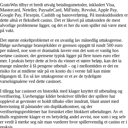
GratoWin tilbyr et bredt utvalg betalingsmetoder, inkludert Visa,
Mastercard, Neteller, PaysafeCard, MiFinity, Revolut, Apple Pay,
Google Pay, Flexepin, Cashlib og banoverføring. På innskuddssiden er
dette altså et fleksibelt casino. Det er likevel på uttakssiden de mest
alvorlige problemene ligger, og det er her du som spiller må være mest
på vakt.
Det største enkeltproblemet er en uvanlig lav månedlig uttaksgrense.
Ifølge uavhengige bransjekilder er grensen oppgitt til rundt 500 euro
per måned, noe som er dramatisk lavere enn det som er vanlig hos
seriøse casinoer, der grensene typisk ligger på flere tusen euro eller
mer. I praksis betyr dette at hvis du vinner et større beløp, kan det ta
mange måneder å få pengene utbetalt – og i mellomtiden er det en
risiko for at midlene står på en konto du i verste fall kan miste
tilgangen til. En så lav uttaksgrense er et av de tydeligste
varselsignalene ved dette casinoet.
I tillegg har casinoet en historikk med klager knyttet til utbetaling og
verifisering. Uavhengige kilder beskriver tilfeller der spillere har
opplevd at gevinster er holdt tilbake eller inndratt, blant annet med
henvisning til påstander om duplikatkontoer, og der
verifiseringsproblemer har forsinket eller blokkert utbetalinger. Av et
titalls registrerte klager er en betydelig andel avvist, noe som i seg selv
er verdt å merke seg når man vurderer hvor spillervennlig et casino er i
praksis.