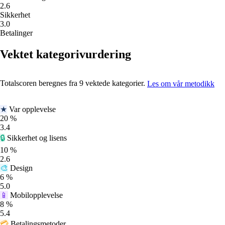
2.6
Sikkerhet
3.0
Betalinger
Vektet kategorivurdering
Totalscoren beregnes fra 9 vektede kategorier.
Les om vår metodikk
★
Var opplevelse
20 %
3.4
🔒
Sikkerhet og lisens
10 %
2.6
🎨
Design
6 %
5.0
📱
Mobilopplevelse
8 %
5.4
💳
Betalingsmetoder