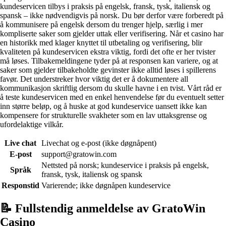
kundeservicen tilbys i praksis på engelsk, fransk, tysk, italiensk og
spansk – ikke nødvendigvis på norsk. Du bør derfor være forberedt på
å kommunisere på engelsk dersom du trenger hjelp, særlig i mer
kompliserte saker som gjelder uttak eller verifisering. Når et casino har
en historikk med klager knyttet til utbetaling og verifisering, blir
kvaliteten på kundeservicen ekstra viktig, fordi det ofte er her tvister
må løses. Tilbakemeldingene tyder på at responsen kan variere, og at
saker som gjelder tilbakeholdte gevinster ikke alltid løses i spillerens
favør. Det understreker hvor viktig det er å dokumentere all
kommunikasjon skriftlig dersom du skulle havne i en tvist. Vårt råd er
å teste kundeservicen med en enkel henvendelse før du eventuelt setter
inn større beløp, og å huske at god kundeservice uansett ikke kan
kompensere for strukturelle svakheter som en lav uttaksgrense og
ufordelaktige vilkår.
Live chat
Livechat og e-post (ikke døgnåpent)
E-post
support@gratowin.com
Nettsted på norsk; kundeservice i praksis på engelsk,
Språk
fransk, tysk, italiensk og spansk
Responstid
Varierende; ikke døgnåpen kundeservice
📝
Fullstendig anmeldelse av GratoWin
Casino