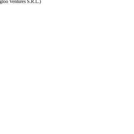
Igloo Ventures S.R.L.)