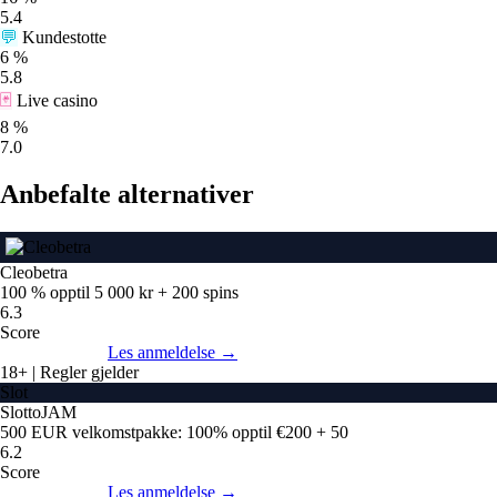
5.4
💬
Kundestotte
6 %
5.8
🃏
Live casino
8 %
7.0
Anbefalte alternativer
Cleobetra
100 % opptil 5 000 kr + 200 spins
6.3
Score
Hent bonus →
Les anmeldelse →
18+ | Regler gjelder
Slot
SlottoJAM
500 EUR velkomstpakke: 100% opptil €200 + 50
6.2
Score
Hent bonus →
Les anmeldelse →