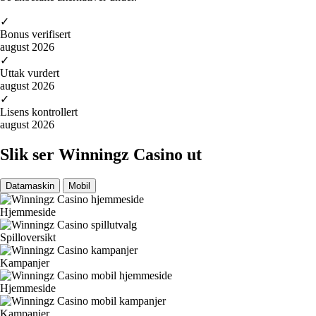
✓
Bonus verifisert
august 2026
✓
Uttak vurdert
august 2026
✓
Lisens kontrollert
august 2026
Slik ser Winningz Casino ut
Datamaskin
Mobil
Hjemmeside
Spilloversikt
Kampanjer
Hjemmeside
Kampanjer