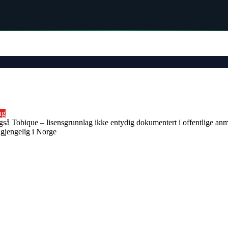
ng
gså Tobique – lisensgrunnlag ikke entydig dokumentert i offentlige anm
ilgjengelig i Norge