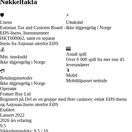
Nøkkelfakta
🛡️
⚡
Lisens
Uttakstid
Estonian Tax and Customs Board –
Ikke tilgjengelig i Norge
EØS-lisens, lisensnummer
HKT000062, samt en separat
lisens fra Anjouan utenfor EØS
🎰
💰
Antall spill
Min. innskudd
Over 6 000 spill fra mer enn 45
Ikke tilgjengelig i Norge
leverandører
📱
💳
Mobil
Betalingsmetoder
Mobiltilpasset nettside
Ikke tilgjengelig i Norge
Operatør
Feature Buy Ltd
Registrert på Del av en gruppe med flere casinoer; estisk EØS-lisens
og Anjouan-lisens utenfor EØS
Etablert
Lansert 2022
2026 års erfaring
9.5
Sikkerhetsindeks: 9.5 / 10