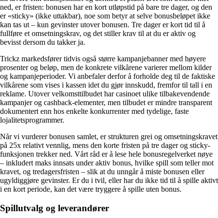
ned, er fristen: bonusen har en kort utløpstid på bare tre dager, og den
er «sticky» (ikke uttakbar), noe som betyr at selve bonusbeløpet ikke
kan tas ut – kun gevinster utover bonusen. Tre dager er kort tid til å
fullføre et omsetningskrav, og det stiller krav til at du er aktiv og
bevisst dersom du takker ja.
Trickz markedsfører tidvis også større kampanjebanner med høyere
prosenter og beløp, men de konkrete vilkårene varierer mellom kilder
og kampanjeperioder. Vi anbefaler derfor å forholde deg til de faktiske
vilkårene som vises i kassen idet du gjør innskudd, fremfor til tall i en
reklame. Utover velkomsttilbudet har casinoet ulike tilbakevendende
kampanjer og cashback-elementer, men tilbudet er mindre transparent
dokumentert enn hos enkelte konkurrenter med tydelige, faste
lojalitetsprogrammer.
Når vi vurderer bonusen samlet, er strukturen grei og omsetningskravet
på 25x relativt vennlig, mens den korte fristen på tre dager og sticky-
funksjonen trekker ned. Vårt råd er å lese hele bonusregelverket nøye
– inkludert maks innsats under aktiv bonus, hvilke spill som teller mot
kravet, og tredagersfristen – slik at du unngår å miste bonusen eller
ugyldiggjøre gevinster. Er du i tvil, eller har du ikke tid til å spille aktivt
i en kort periode, kan det være tryggere å spille uten bonus.
Spillutvalg og leverandører