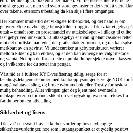
euro per uke og 20 000 euro per måned. For de fleste spillere er dette
romslige grenser, men ved svært store gevinster er det verdt å være klar
over takene, ettersom utbetaling da kan skje i flere omganger.
Her kommer imidlertid det viktigste forbeholdet, og det handler om
gebyrer. Flere uavhengige bransjekilder oppgir at Trickz tar et gebyr på
uttak – omtalt som en prosentandel av uttaksbeløpet – i tillegg til et lite
fast gebyr ved innskudd. Et uttaksgebyr er uvanlig blant casinoer rettet
mot det nordiske markedet, der gratis uttak er normen, og det kan spise
merkbart av en gevinst. Vi understreker at gebyrstrukturen varierer
mellom kilder og kan endres, og at den kan avhenge av valgt metode
og valuta. Nettopp derfor er dette et punkt du bør sjekke nøye i kassen
og i vilkårene før du setter inn penger.
Vårt råd er å fullføre KYC-verifisering tidlig, sørge for at
betalingsdetaljene stemmer med kontoopplysningene, velge NOK for å
unngå valutaveksling, og bruke e-lommebok eller Trustly for raskest
mulig behandling. Aller viktigst: gjør deg kjent med eventuelle
uttaksgebyrer på forhånd, slik at du vet nøyaktig hva som trekkes fra
før du ber om en utbetaling.
Sikkerhet og lisens
Trickz får en svært høy sikkerhetsvurdering hos uavhengige
sikkerhetsvurderinger, noe som i utgangspunktet er et tydelig positivt