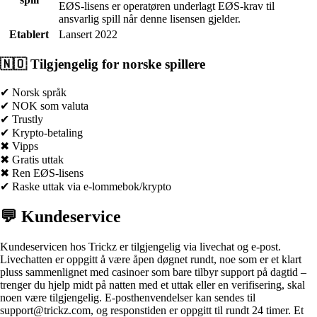
EØS-lisens er operatøren underlagt EØS-krav til
ansvarlig spill når denne lisensen gjelder.
Etablert
Lansert 2022
🇳🇴 Tilgjengelig for norske spillere
✔
Norsk språk
✔
NOK som valuta
✔
Trustly
✔
Krypto-betaling
✖
Vipps
✖
Gratis uttak
✖
Ren EØS-lisens
✔
Raske uttak via e-lommebok/krypto
💬
Kundeservice
Kundeservicen hos Trickz er tilgjengelig via livechat og e-post.
Livechatten er oppgitt å være åpen døgnet rundt, noe som er et klart
pluss sammenlignet med casinoer som bare tilbyr support på dagtid –
trenger du hjelp midt på natten med et uttak eller en verifisering, skal
noen være tilgjengelig. E-posthenvendelser kan sendes til
support@trickz.com, og responstiden er oppgitt til rundt 24 timer. Et