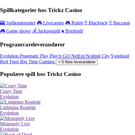
Spillkategorier hos Trickz Casino
🎰 Spilleautomater
🎮 Livecasino
🎮 Rulett
🃏 Blackjack
🃏 Baccarat
🎮 Game shows
💰 Jackpotspill
♠️ Bordspill
Programvareleverandører
Evolution
Pragmatic Play
Play'n GO
NetEnt
Nolimit City
Yggdrasil
Red Tiger
Big Time Gaming
+ 5 flere leverandører
Populære spill hos Trickz Casino
Crazy Time
Evolution
Lightning Roulette
Evolution
Monopoly Live
Evolution