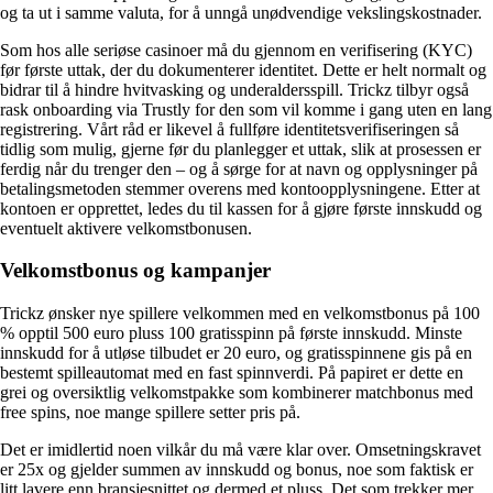
og ta ut i samme valuta, for å unngå unødvendige vekslingskostnader.
Som hos alle seriøse casinoer må du gjennom en verifisering (KYC)
før første uttak, der du dokumenterer identitet. Dette er helt normalt og
bidrar til å hindre hvitvasking og underaldersspill. Trickz tilbyr også
rask onboarding via Trustly for den som vil komme i gang uten en lang
registrering. Vårt råd er likevel å fullføre identitetsverifiseringen så
tidlig som mulig, gjerne før du planlegger et uttak, slik at prosessen er
ferdig når du trenger den – og å sørge for at navn og opplysninger på
betalingsmetoden stemmer overens med kontoopplysningene. Etter at
kontoen er opprettet, ledes du til kassen for å gjøre første innskudd og
eventuelt aktivere velkomstbonusen.
Velkomstbonus og kampanjer
Trickz ønsker nye spillere velkommen med en velkomstbonus på 100
% opptil 500 euro pluss 100 gratisspinn på første innskudd. Minste
innskudd for å utløse tilbudet er 20 euro, og gratisspinnene gis på en
bestemt spilleautomat med en fast spinnverdi. På papiret er dette en
grei og oversiktlig velkomstpakke som kombinerer matchbonus med
free spins, noe mange spillere setter pris på.
Det er imidlertid noen vilkår du må være klar over. Omsetningskravet
er 25x og gjelder summen av innskudd og bonus, noe som faktisk er
litt lavere enn bransjesnittet og dermed et pluss. Det som trekker mer