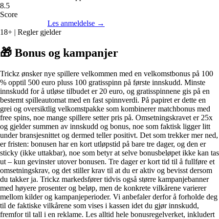
8.5
Score
Hent bonus →
Les anmeldelse →
18+ | Regler gjelder
🎁
Bonus og kampanjer
Trickz ønsker nye spillere velkommen med en velkomstbonus på 100
% opptil 500 euro pluss 100 gratisspinn på første innskudd. Minste
innskudd for å utløse tilbudet er 20 euro, og gratisspinnene gis på en
bestemt spilleautomat med en fast spinnverdi. På papiret er dette en
grei og oversiktlig velkomstpakke som kombinerer matchbonus med
free spins, noe mange spillere setter pris på. Omsetningskravet er 25x
og gjelder summen av innskudd og bonus, noe som faktisk ligger litt
under bransjesnittet og dermed teller positivt. Det som trekker mer ned,
er fristen: bonusen har en kort utløpstid på bare tre dager, og den er
sticky (ikke uttakbar), noe som betyr at selve bonusbeløpet ikke kan tas
ut – kun gevinster utover bonusen. Tre dager er kort tid til å fullføre et
omsetningskrav, og det stiller krav til at du er aktiv og bevisst dersom
du takker ja. Trickz markedsfører tidvis også større kampanjebanner
med høyere prosenter og beløp, men de konkrete vilkårene varierer
mellom kilder og kampanjeperioder. Vi anbefaler derfor å forholde deg
til de faktiske vilkårene som vises i kassen idet du gjør innskudd,
fremfor til tall i en reklame. Les alltid hele bonusregelverket, inkludert