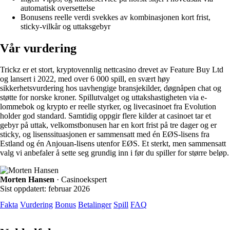
automatisk oversettelse
Bonusens reelle verdi svekkes av kombinasjonen kort frist,
sticky-vilkår og uttaksgebyr
Vår vurdering
Trickz er et stort, kryptovennlig nettcasino drevet av Feature Buy Ltd
og lansert i 2022, med over 6 000 spill, en svært høy
sikkerhetsvurdering hos uavhengige bransjekilder, døgnåpen chat og
støtte for norske kroner. Spillutvalget og uttakshastigheten via e-
lommebok og krypto er reelle styrker, og livecasinoet fra Evolution
holder god standard. Samtidig oppgir flere kilder at casinoet tar et
gebyr på uttak, velkomstbonusen har en kort frist på tre dager og er
sticky, og lisenssituasjonen er sammensatt med én EØS-lisens fra
Estland og én Anjouan-lisens utenfor EØS. Et sterkt, men sammensatt
valg vi anbefaler å sette seg grundig inn i før du spiller for større beløp.
Morten Hansen
· Casinoekspert
Sist oppdatert: februar 2026
Fakta
Vurdering
Bonus
Betalinger
Spill
FAQ