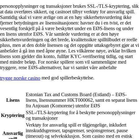
personopplysninger og transaksjoner brukes SSL-/TLS-kryptering, slik
at data overføres sikkert, og casinoet tilbyr verktøy for ansvarlig spill.
Samtidig skal vi være ærlige om at en høy sikkerhetsvurdering ikke
fjerner betydningen av lisenssituasjonen: havner du i en tvist, er det
vesentlig forskjell på å være beskyttet under en EØS-lisens og under
en lisens utenfor EØS. Vår samlede vurdering er at den høye
sikkerhetsvurderingen og det brede, kvalitetssikre spilltilbudet er reelle
pluss, men at den doble lisensen og det oppgitte uttaksgebyret gjør at vi
anbefaler å gå inn med åpne øyne. Les vilkårene nøye, avklar hvilken
lisens som gjelder din konto, fullfør KYC-verifisering tidlig, og start
med mindre beløp. For norske spillere som vil sammenligne med
tryggere, rene EØS-alternativer, har vi samlet våre anbefalte
med god spillerbeskyttelse.
trygge norske casino
Estonian Tax and Customs Board (Estland) – EØS-
Lisens
lisens, lisensnummer HKT000062, samt en separat lisens
fra Anjouan (Komorene) utenfor EØS
SSL-/TLS-kryptering for å beskytte personopplysninger
Kryptering
og transaksjoner
Verktøy for ansvarlig spill er tilgjengelige, inkludert
innskuddsgrenser, tapsgrenser, sesjonsgrenser, pause
Ansvarlig
(timeout) og selveksklusjon. Som casino med en estisk
spill