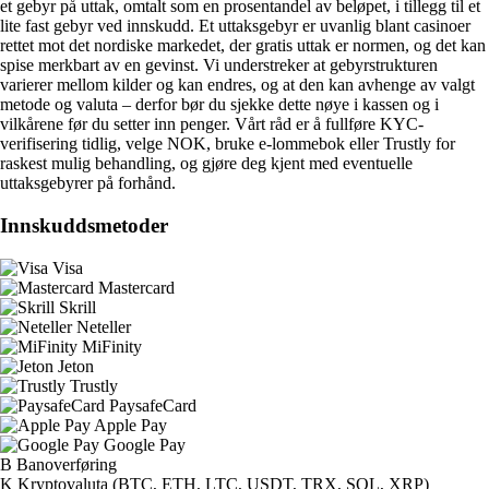
et gebyr på uttak, omtalt som en prosentandel av beløpet, i tillegg til et
lite fast gebyr ved innskudd. Et uttaksgebyr er uvanlig blant casinoer
rettet mot det nordiske markedet, der gratis uttak er normen, og det kan
spise merkbart av en gevinst. Vi understreker at gebyrstrukturen
varierer mellom kilder og kan endres, og at den kan avhenge av valgt
metode og valuta – derfor bør du sjekke dette nøye i kassen og i
vilkårene før du setter inn penger. Vårt råd er å fullføre KYC-
verifisering tidlig, velge NOK, bruke e-lommebok eller Trustly for
raskest mulig behandling, og gjøre deg kjent med eventuelle
uttaksgebyrer på forhånd.
Innskuddsmetoder
Visa
Mastercard
Skrill
Neteller
MiFinity
Jeton
Trustly
PaysafeCard
Apple Pay
Google Pay
B
Banoverføring
K
Kryptovaluta (BTC, ETH, LTC, USDT, TRX, SOL, XRP)