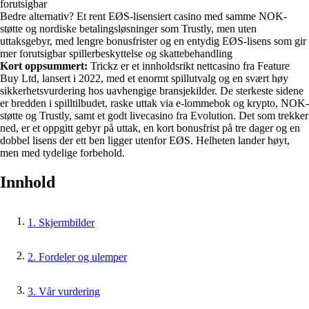
forutsigbar
Bedre alternativ?
Et rent EØS-lisensiert casino med samme NOK-
støtte og nordiske betalingsløsninger som Trustly, men uten
uttaksgebyr, med lengre bonusfrister og en entydig EØS-lisens som gir
mer forutsigbar spillerbeskyttelse og skattebehandling
Kort oppsummert:
Trickz er et innholdsrikt nettcasino fra Feature
Buy Ltd, lansert i 2022, med et enormt spillutvalg og en svært høy
sikkerhetsvurdering hos uavhengige bransjekilder. De sterkeste sidene
er bredden i spilltilbudet, raske uttak via e-lommebok og krypto, NOK-
støtte og Trustly, samt et godt livecasino fra Evolution. Det som trekker
ned, er et oppgitt gebyr på uttak, en kort bonusfrist på tre dager og en
dobbel lisens der ett ben ligger utenfor EØS. Helheten lander høyt,
men med tydelige forbehold.
Innhold
1.
Skjermbilder
2.
Fordeler og ulemper
3.
Vår vurdering