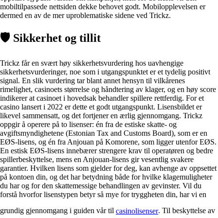
mobiltilpassede nettsiden dekke behovet godt. Mobilopplevelsen er
dermed en av de mer uproblematiske sidene ved Trickz.
🛡️
Sikkerhet og tillit
Trickz får en svært høy sikkerhetsvurdering hos uavhengige
sikkerhetsvurderinger, noe som i utgangspunktet er et tydelig positivt
signal. En slik vurdering tar blant annet hensyn til vilkårenes
rimelighet, casinoets størrelse og håndtering av klager, og en høy score
indikerer at casinoet i hovedsak behandler spillere rettferdig. For et
casino lansert i 2022 er dette et godt utgangspunkt. Lisensbildet er
likevel sammensatt, og det fortjener en ærlig gjennomgang. Trickz
oppgir å operere på to lisenser: én fra de estiske skatte- og
avgiftsmyndighetene (Estonian Tax and Customs Board), som er en
EØS-lisens, og én fra Anjouan på Komorene, som ligger utenfor EØS.
En estisk EØS-lisens innebærer strengere krav til operatøren og bedre
spillerbeskyttelse, mens en Anjouan-lisens gir vesentlig svakere
garantier. Hvilken lisens som gjelder for deg, kan avhenge av oppsettet
på kontoen din, og det har betydning både for hvilke klagemuligheter
du har og for den skattemessige behandlingen av gevinster. Vil du
forstå hvorfor lisenstypen betyr så mye for tryggheten din, har vi en
grundig gjennomgang i guiden vår til
. Til beskyttelse av
casinolisenser