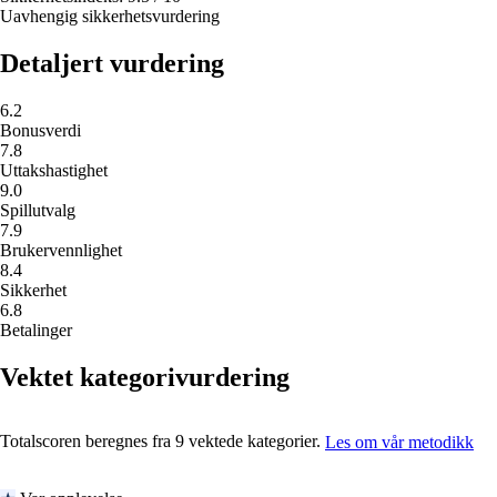
Uavhengig sikkerhetsvurdering
Detaljert vurdering
6.2
Bonusverdi
7.8
Uttakshastighet
9.0
Spillutvalg
7.9
Brukervennlighet
8.4
Sikkerhet
6.8
Betalinger
Vektet kategorivurdering
Totalscoren beregnes fra 9 vektede kategorier.
Les om vår metodikk