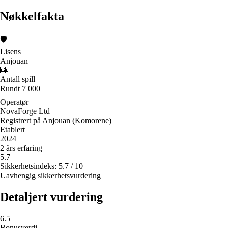
Nøkkelfakta
🛡️
Lisens
Anjouan
🎰
Antall spill
Rundt 7 000
Operatør
NovaForge Ltd
Registrert på Anjouan (Komorene)
Etablert
2024
2 års erfaring
5.7
Sikkerhetsindeks: 5.7 / 10
Uavhengig sikkerhetsvurdering
Detaljert vurdering
6.5
Bonusverdi