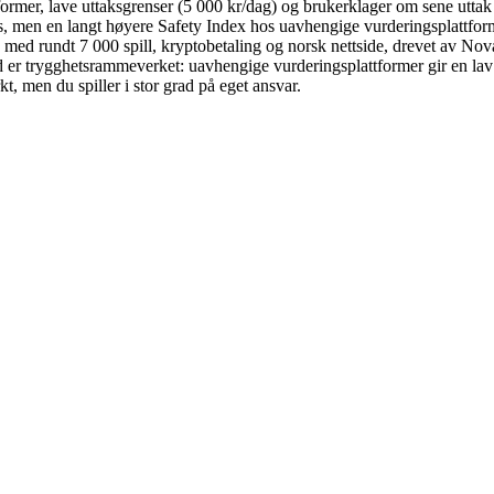
ormer, lave uttaksgrenser (5 000 kr/dag) og brukerklager om sene uttak
, men en langt høyere Safety Index hos uavhengige vurderingsplattform
 med rundt 7 000 spill, kryptobetaling og norsk nettside, drevet av N
ed er trygghetsrammeverket: uavhengige vurderingsplattformer gir en la
rkt, men du spiller i stor grad på eget ansvar.