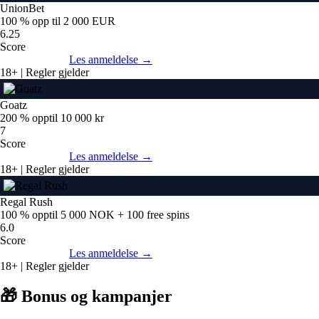
UnionBet
100 % opp til 2 000 EUR
6.25
Score
Hent bonus →
Les anmeldelse →
18+ | Regler gjelder
Goatz
200 % opptil 10 000 kr
7
Score
Hent bonus →
Les anmeldelse →
18+ | Regler gjelder
Regal Rush
100 % opptil 5 000 NOK + 100 free spins
6.0
Score
Hent bonus →
Les anmeldelse →
18+ | Regler gjelder
🎁
Bonus og kampanjer