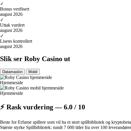
✓
Bonus verifisert
august 2026
✓
Uttak vurdert
august 2026
✓
Lisens kontrollert
august 2026
Slik ser Roby Casino ut
Datamaskin
Mobil
Hjemmeside
Hjemmeside
⚡ Rask vurdering —
6.0 / 10
Beste for
Erfarne spillere som vil ha et stort spillbibliotek og kryptob
Største styrke
Spillbibliotek: rundt 7 000 titler fra over 100 leverandør