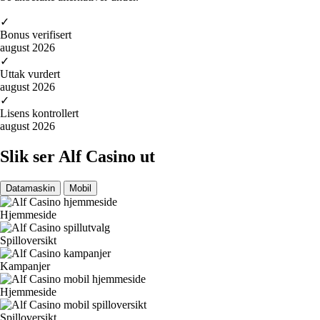
✓
Bonus verifisert
august 2026
✓
Uttak vurdert
august 2026
✓
Lisens kontrollert
august 2026
Slik ser Alf Casino ut
Datamaskin
Mobil
Hjemmeside
Spilloversikt
Kampanjer
Hjemmeside
Spilloversikt