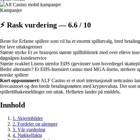
Kampanjer
⚡ Rask vurdering —
6.6 / 10
Beste for
Erfarne spillere som vil ha et enormt spillutvalg, bred betali
for lave uttaksgrenser
Største styrke
Et av bransjens største spillbibliotek med over elleve tus
døgnåpen kundeservice
Største svakhet
Lisens utenfor EØS (gevinster som hovedregel skatteplik
Bedre alternativ?
Et EØS-lisensiert casino med MGA-lisens, sterkere spil
norske spillere
Kort oppsummert:
ALF Casino er et stort internasjonalt nettcasino lan
livecasinoet og den brede betalingsstøtten med kryptovaluta. Det som tr
spillertilbakemeldinger om uttak. Helheten lander på middels.
Innhold
1.
Skjermbilder
2.
Fordeler og ulemper
3.
Vår vurdering
4.
Nøkkelfakta