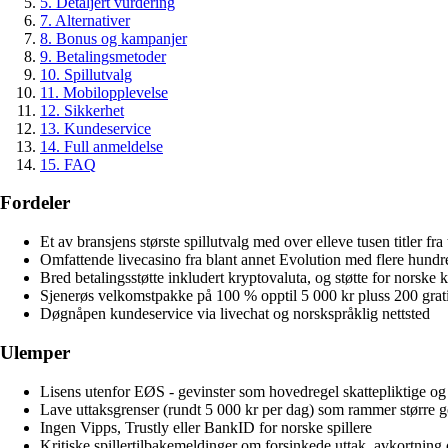
5.
Detaljert vurdering
7.
Alternativer
8.
Bonus og kampanjer
9.
Betalingsmetoder
10.
Spillutvalg
11.
Mobilopplevelse
12.
Sikkerhet
13.
Kundeservice
14.
Full anmeldelse
15.
FAQ
Fordeler
Et av bransjens største spillutvalg med over elleve tusen titler fr
Omfattende livecasino fra blant annet Evolution med flere hundr
Bred betalingsstøtte inkludert kryptovaluta, og støtte for norske 
Sjenerøs velkomstpakke på 100 % opptil 5 000 kr pluss 200 grat
Døgnåpen kundeservice via livechat og norskspråklig nettsted
Ulemper
Lisens utenfor EØS - gevinster som hovedregel skattepliktige og 
Lave uttaksgrenser (rundt 5 000 kr per dag) som rammer større g
Ingen Vipps, Trustly eller BankID for norske spillere
Kritiske spillertilbakemeldinger om forsinkede uttak, avkortning