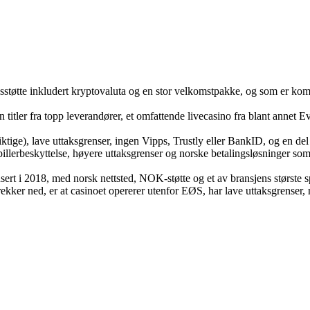
ngsstøtte inkludert kryptovaluta og en stor velkomstpakke, og som er komf
en titler fra topp leverandører, et omfattende livecasino fra blant annet
tige), lave uttaksgrenser, ingen Vipps, Trustly eller BankID, og en del 
lerbeskyttelse, høyere uttaksgrenser og norske betalingsløsninger som T
sert i 2018, med norsk nettsted, NOK-støtte og et av bransjens største sp
ekker ned, er at casinoet opererer utenfor EØS, har lave uttaksgrenser,