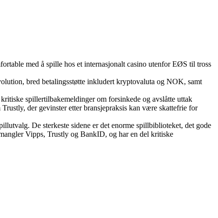
ortable med å spille hos et internasjonalt casino utenfor EØS til tross
 Evolution, bred betalingsstøtte inkludert kryptovaluta og NOK, samt
kritiske spillertilbakemeldinger om forsinkede og avslåtte uttak
rustly, der gevinster etter bransjepraksis kan være skattefrie for
illutvalg. De sterkeste sidene er det enorme spillbiblioteket, det gode
 mangler Vipps, Trustly og BankID, og har en del kritiske