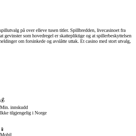
illutvalg på over elleve tusen titler. Spillbredden, livecasinoet fra
t gevinster som hovedregel er skattepliktige og at spillerbeskyttelsen
meldinger om forsinkede og avslåtte uttak. Et casino med stort utvalg,
💰
Min. innskudd
Ikke tilgjengelig i Norge
📱
Mobil