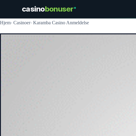
casino
bonuser
Hjem
›
Casinoer
›
Karamba Casino Anmeldelse