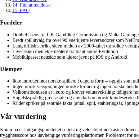
14.
Full anmeldelse
15.
FAQ
Fordeler
Dobbel lisens fra UK Gambling Commission og Malta Gaming Au
Bredt spillutvalg fra over 90 anerkjente leverandører som NetEn
Lang driftshistorikk siden midten av 2000-tallet og solide verktøy
Livecasino med ekte dealere fra blant andre Evolution
Mobiltilpasset nettside som kjører jevnt på iOS og Android
Ulemper
Ikke innrettet mot norske spillere i dagens form – oppgis som util
Ingen norsk versjon, ingen norske kroner og ingen norske betal
Velkomstbonusen er i euro og krever valutaveksling; tidligere nors
Engelskspråklig grensesnitt og uavklart om norsk kundeservice for
Kilder spriker på sentrale fakta (antall spill, etableringsår, åpni
Vår vurdering
Karamba er i utgangspunktet et seriøst og veletablert nettcasino dr
trygghetsscore hos uavhengige vurderingsplattformer. Problemet for norsk