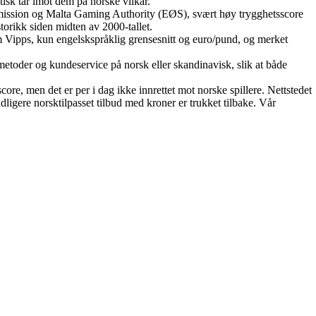
tisk tar imot dem på norske vilkår.
ommission og Malta Gaming Authority (EØS), svært høy trygghetsscore
torikk siden midten av 2000-tallet.
m Vipps, kun engelskspråklig grensesnitt og euro/pund, og merket
smetoder og kundeservice på norsk eller skandinavisk, slik at både
e, men det er per i dag ikke innrettet mot norske spillere. Nettstedet
dligere norsktilpasset tilbud med kroner er trukket tilbake. Vår