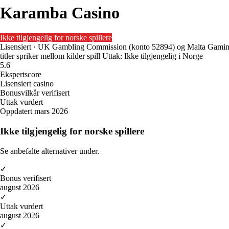
Karamba Casino
Ikke tilgjengelig for norske spillere
Lisensiert · UK Gambling Commission (konto 52894) og Malta Gam
titler spriker mellom kilder spill
Uttak: Ikke tilgjengelig i Norge
5.6
Ekspertscore
Lisensiert casino
Bonusvilkår verifisert
Uttak vurdert
Oppdatert mars 2026
Ikke tilgjengelig for norske spillere
Se anbefalte alternativer under.
✓
Bonus verifisert
august 2026
✓
Uttak vurdert
august 2026
✓