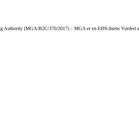
ing Authority (MGA/B2C/370/2017) – MGA er en EØS-lisens
Vurdert 