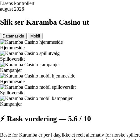
Lisens kontrollert
august 2026
Slik ser Karamba Casino ut
Datamaskin
Mobil
Hjemmeside
Spilloversikt
Kampanjer
Hjemmeside
Spilloversikt
Kampanjer
⚡ Rask vurdering —
5.6 / 10
Beste for
Karamba er per i dag ikke et reelt alternativ for norske spille