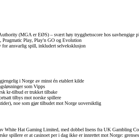
thority (MGA er EØS) – svært høy trygghetsscore hos uavhengige pl
t, Pragmatic Play, Play'n GO og Evolution
 for ansvarlig spill, inkludert selveksklusjon
gjengelig i Norge av minst én etablert kilde
ingsløsninger som Vipps
k kr-tilbud er trukket tilbake
tsatt tilbys mot norske spillere
ngstider), noe som gjør tilbudet mot Norge uoversiktlig
evet av White Hat Gaming Limited, med dobbel lisens fra UK Gambling
e spillere er at casinoet per i dag ikke er innrettet mot Norge: grensesn