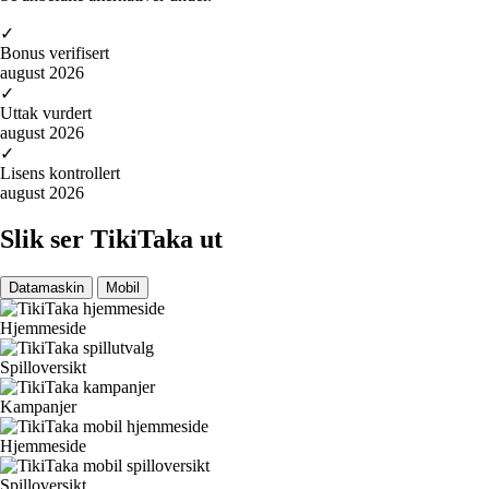
✓
Bonus verifisert
august 2026
✓
Uttak vurdert
august 2026
✓
Lisens kontrollert
august 2026
Slik ser TikiTaka ut
Datamaskin
Mobil
Hjemmeside
Spilloversikt
Kampanjer
Hjemmeside
Spilloversikt