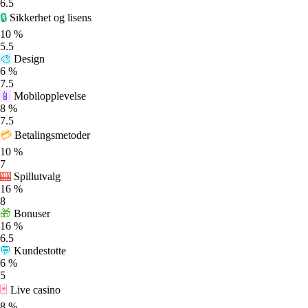
6.5
🔒
Sikkerhet og lisens
10 %
5.5
🎨
Design
6 %
7.5
📱
Mobilopplevelse
8 %
7.5
💳
Betalingsmetoder
10 %
7
🎰
Spillutvalg
16 %
8
🎁
Bonuser
16 %
6.5
💬
Kundestotte
6 %
5
🃏
Live casino
8 %