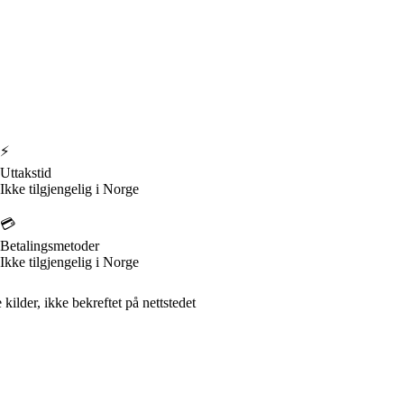
⚡
Uttakstid
Ikke tilgjengelig i Norge
💳
Betalingsmetoder
Ikke tilgjengelig i Norge
kilder, ikke bekreftet på nettstedet