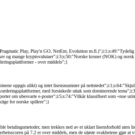
(Pragmatic Play, Play'n GO, NetEnt, Evolution m.fl.)";i:1;s:49:"Tydelig
ker og mange kryptovalutaer";i:3;s:50:"Norske kroner (NOK) og norsk sp
deringsplattformer - over middels";}
pinene oppgis ulikt) og intet lisensnummer på nettstedet";i:1;s:64:"Skjul
urderingsplattformer, med forsinkede uttak som dominerende tema";i:3;
pporter om ubesvarte e-poster";i:5;s:74:"Vilkår klassifisert som «noe u
tige for norske spillere";}
ble betalingsmetoder, men trekkes ned av et uklart lisensforhold uten li
hetsscoren på 7.2 er over middels, men de uløste svakhetene gjør at vi 