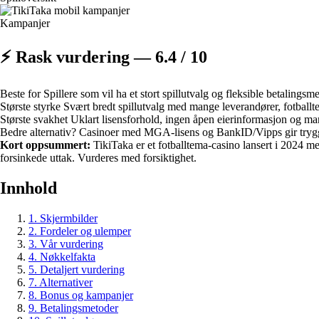
Kampanjer
⚡ Rask vurdering —
6.4 / 10
Beste for
Spillere som vil ha et stort spillutvalg og fleksible betalingsme
Største styrke
Svært bredt spillutvalg med mange leverandører, fotball
Største svakhet
Uklart lisensforhold, ingen åpen eierinformasjon og m
Bedre alternativ?
Casinoer med MGA-lisens og BankID/Vipps gir trygger
Kort oppsummert:
TikiTaka er et fotballtema-casino lansert i 2024 me
forsinkede uttak. Vurderes med forsiktighet.
Innhold
1.
Skjermbilder
2.
Fordeler og ulemper
3.
Vår vurdering
4.
Nøkkelfakta
5.
Detaljert vurdering
7.
Alternativer
8.
Bonus og kampanjer
9.
Betalingsmetoder