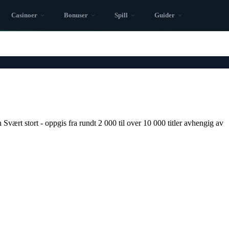
Casinoer
Bonuser
Spill
Guider
en
Svært stort - oppgis fra rundt 2 000 til over 10 000 titler avhengig av