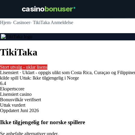
casino
bonuser
Hjem
›
Casinoer
›
TikiTaka Anmeldelse
TikiTaka
Stort utvalg - uklar lisens
Lisensiert · Uklart - oppgis ulikt som Costa Rica, Curaçao og Filippi
kilde spill
Uttak: Ikke tilgjengelig i Norge
6.4
Ekspertscore
Lisensiert casino
Bonusvilkår verifisert
Uttak vurdert
Oppdatert Juni 2026
Ikke tilgjengelig for norske spillere
Se anbefalte alternativer under.