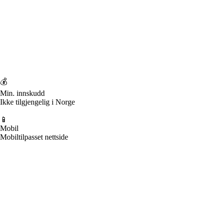
💰
Min. innskudd
Ikke tilgjengelig i Norge
📱
Mobil
Mobiltilpasset nettside