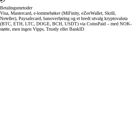
💳
Betalingsmetoder
Visa, Mastercard, e-lommebøker (MiFinity, eZeeWallet, Skrill,
Neteller), Paysafecard, banoverføring og et bredt utvalg kryptovaluta
(BTC, ETH, LTC, DOGE, BCH, USDT) via CoinsPaid – med NOK-
støtte, men ingen Vipps, Trustly eller BankID