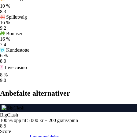
10 %
8.3
🎰
Spillutvalg
16 %
9.2
🎁
Bonuser
16 %
7.4
💬
Kundestotte
6 %
8.0
🃏
Live casino
8 %
9.0
Anbefalte alternativer
BigClash
100 % opp til 5 000 kr + 200 gratisspinn
8.5
Score
Hent bonus →
Les anmeldelse →