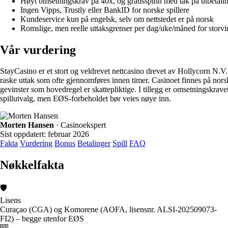
Høyt omsetningskrav på 40x, og gratisspinn med tak på utbetalin
Ingen Vipps, Trustly eller BankID for norske spillere
Kundeservice kun på engelsk, selv om nettstedet er på norsk
Romslige, men reelle uttaksgrenser per dag/uke/måned for storvi
Vår vurdering
StayCasino er et stort og veldrevet nettcasino drevet av Hollycorn N.V.
raske uttak som ofte gjennomføres innen timer. Casinoet finnes på norsk
gevinster som hovedregel er skattepliktige. I tillegg er omsetningskrav
spillutvalg, men EØS-forbeholdet bør veies nøye inn.
Morten Hansen
· Casinoekspert
Sist oppdatert: februar 2026
Fakta
Vurdering
Bonus
Betalinger
Spill
FAQ
Nøkkelfakta
🛡️
Lisens
Curaçao (CGA) og Komorene (AOFA, lisensnr. ALSI-202509073-
FI2) – begge utenfor EØS
🎰