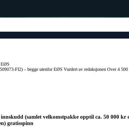
or EØS
509073-FI2) – begge utenfor EØS
Vurdert av redaksjonen
Over 4 500 
 innskudd (samlet velkomstpakke opptil ca. 50 000 kr o
n) gratisspinn