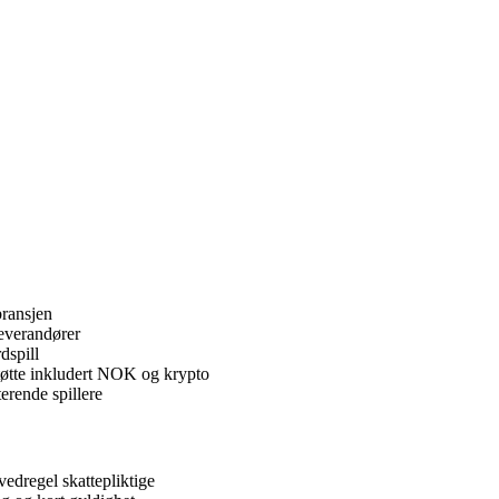
bransjen
leverandører
dspill
støtte inkludert NOK og krypto
erende spillere
dregel skattepliktige