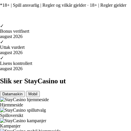
*18+ | Spill ansvarlig | Regler og vilkår gjelder · 18+ | Regler gjelder
✓
Bonus verifisert
august 2026
✓
Uttak vurdert
august 2026
✓
Lisens kontrollert
august 2026
Slik ser StayCasino ut
Datamaskin
Mobil
Hjemmeside
Spilloversikt
Kampanjer