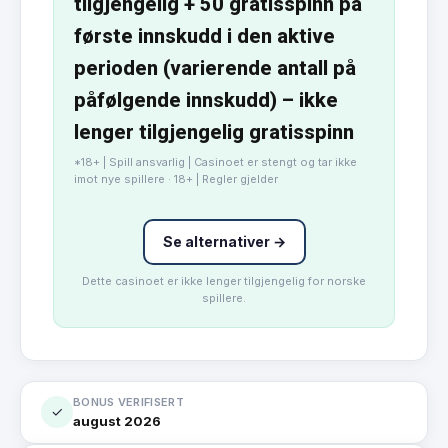
tilgjengelig + 50 gratisspinn på
første innskudd i den aktive
perioden (varierende antall på
påfølgende innskudd) – ikke
lenger tilgjengelig gratisspinn
*18+ | Spill ansvarlig | Casinoet er stengt og tar ikke
imot nye spillere · 18+ | Regler gjelder
Se alternativer →
Dette casinoet er ikke lenger tilgjengelig for norske
spillere.
BONUS VERIFISERT
✓
august 2026