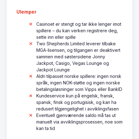
Ulemper
Casinoet er stengt og tar ikke lenger imot
spillere – du kan verken registrere deg,
sette inn eller spille
Two Shepherds Limited leverer tilbake
MGA-lisensen, og tilgangen er deaktivert
sammen med søstersidene Jonny
Jackpot, Casigo, Vegas Lounge og
Jackpot Lounge
Aldri tilpasset norske spillere: ingen norsk
språk, ingen NOK-støtte og ingen norske
betalingsløsninger som Vipps eller BankID
Kundeservice kun på engelsk, fransk,
spansk, finsk og portugisisk, og kan ha
redusert tilgjengelighet i avviklingsfasen
Eventuell gjenværende saldo må tas ut
manuelt via avviklingsprosessen, noe som
kan ta tid