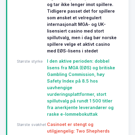
og tar ikke lenger imot spillere.
Tidligere passet det for spillere
som ønsket et velregulert
internasjonalt MGA- og UK-
lisensiert casino med stort
spillutvalg, men i dag bør norske
spillere velge et aktivt casino
med EØS-lisens i stedet
I den aktive perioden: dobbel
Største styrke
lisens fra MGA (EØS) og britiske
Gambling Commission, høy
Safety Index på 8.5 hos
uavhengige
vurderingsplattformer, stort
spillutvalg på rundt 1 500 titler
fra anerkjente leverandører og
raske e-lommebokuttak
Casinoet er stengt og
Største svakhet
utilgjengelig: Two Shepherds