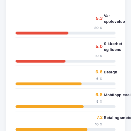
Var
5.3
opplevelse
20 %
Sikkerhet
5.0
og lisens
10 %
6.6
Design
6 %
6.8
Mobiloppleve
8 %
7.2
Betalingsmet
10 %