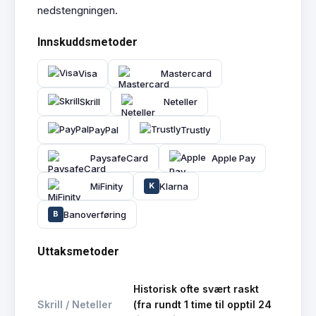
nedstengningen.
Innskuddsmetoder
Visa
Mastercard
Skrill
Neteller
PayPal
Trustly
PaysafeCard
Apple Pay
MiFinity
Klarna
K
Banoverføring
B
Uttaksmetoder
Historisk ofte svært raskt
Skrill / Neteller
(fra rundt 1 time til opptil 24