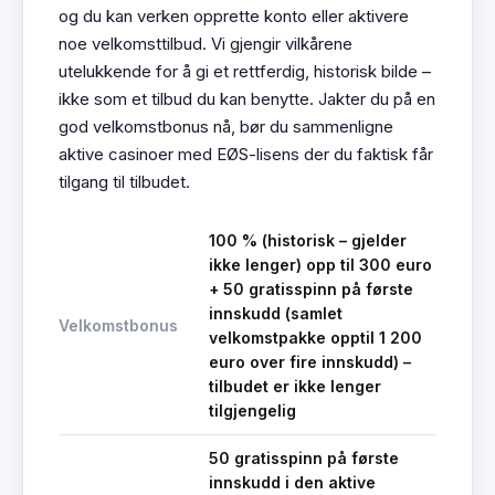
og du kan verken opprette konto eller aktivere
noe velkomsttilbud. Vi gjengir vilkårene
utelukkende for å gi et rettferdig, historisk bilde –
ikke som et tilbud du kan benytte. Jakter du på en
god velkomstbonus nå, bør du sammenligne
aktive casinoer med EØS-lisens der du faktisk får
tilgang til tilbudet.
100 % (historisk – gjelder
ikke lenger) opp til 300 euro
+ 50 gratisspinn på første
innskudd (samlet
Velkomstbonus
velkomstpakke opptil 1 200
euro over fire innskudd) –
tilbudet er ikke lenger
tilgjengelig
50 gratisspinn på første
innskudd i den aktive