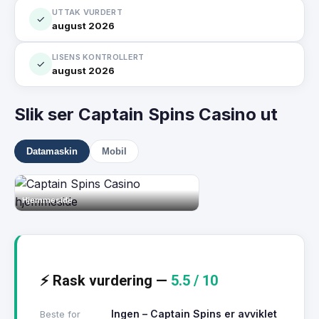
UTTAK VURDERT
✓
august 2026
LISENS KONTROLLERT
✓
august 2026
Slik ser Captain Spins Casino ut
Datamaskin
Mobil
Hjemmeside
⚡ Rask vurdering —
5.5 / 10
Ingen – Captain Spins er avviklet
Beste for