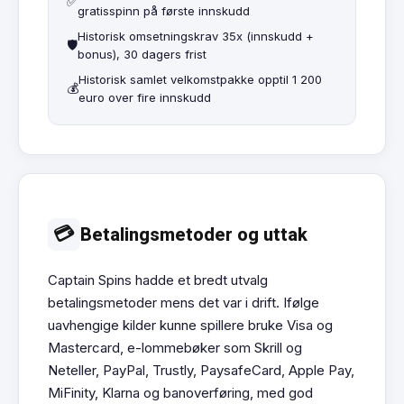
✅
gratisspinn på første innskudd
Historisk omsetningskrav 35x (innskudd +
🛡️
bonus), 30 dagers frist
Historisk samlet velkomstpakke opptil 1 200
💰
euro over fire innskudd
💳
Betalingsmetoder og uttak
Captain Spins hadde et bredt utvalg
betalingsmetoder mens det var i drift. Ifølge
uavhengige kilder kunne spillere bruke Visa og
Mastercard, e-lommebøker som Skrill og
Neteller, PayPal, Trustly, PaysafeCard, Apple Pay,
MiFinity, Klarna og banoverføring, med god