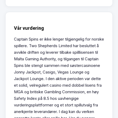
Vår vurdering
Captain Spins er ikke lenger tilgjengelig for norske
spillere. Two Shepherds Limited har besluttet å
avvikle driften og leverer tilbake spilllisensen til
Malta Gaming Authority, og tilgangen til Captain
Spins ble stengt sammen med søstercasinoene
Jonny Jackpot, Casigo, Vegas Lounge og
Jackpot Lounge. I den aktive perioden var dette
et solid, velregulert casino med dobbel lisens fra
MGA og britiske Gambling Commission, en høy
Safety Index på 8.5 hos uavhengige
vurderingsplattformer og et stort spillutvalg fra
anerkjente leverandører. I dag kan du verken