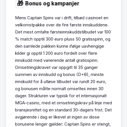
🎁
Bonus og kampanjer
Mens Captain Spins var i drift, tilbød casinoet en
velkomstpakke over de fire første innskuddene.
Det mest omtalte førsteinnskuddstilbudet var 100
% match opptil 300 euro pluss 50 gratisspinn, og
den samlede pakken kunne ifølge uavhengige
kilder gi opptil 1 200 euro fordelt over flere
innskudd med varierende antall gratisspinn.
Omsetningskravet var oppgitt til 35 ganger
summen av innskudd og bonus (D+B), minste
innskudd for å utløse tilbudet var rundt 20 euro,
og bonusen måtte normalt omsettes innen 30
dager. Strukturen var typisk for et internasjonalt
MGA-casino, med et omsetningskrav på linje med
bransjesnittet og en standard 30-dagers frist. Det
avgjørende i dag er likevel at ingen av disse
bonusene lenger gjelder: Captain Spins er stengt,