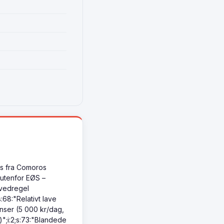
ens fra Comoros
 utenfor EØS –
vedregel
;s:68:"Relativt lave
nser (5 000 kr/dag,
";i:2;s:73:"Blandede