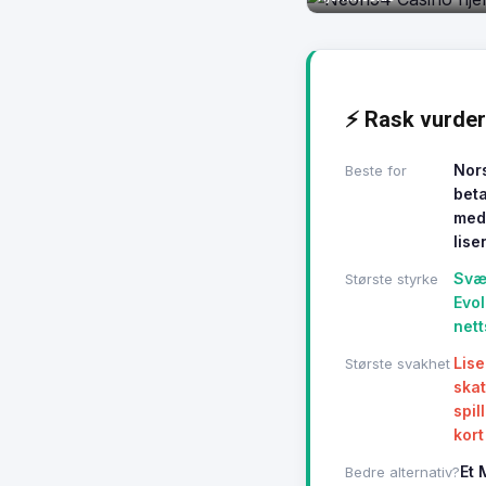
⚡ Rask vurde
Nors
Beste for
beta
med 
lise
Svær
Største styrke
Evol
nett
Lise
Største svakhet
skat
spil
kort
Et 
Bedre alternativ?