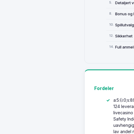
Detaljert 
5.
Bonus og
8.
Spillutvalg
10.
Sikkerhet
12.
Full anme
14.
Fordeler
a:5:{i:0;s:
124 lever
livecasino 
Safety Ind
uavhengig
lav andel