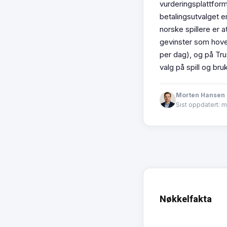
vurderingsplattform
betalingsutvalget 
norske spillere er 
gevinster som hoved
per dag), og på Tru
valg på spill og br
Morten Hansen
Sist oppdatert: 
Nøkkelfakta