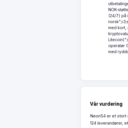
utbetaling
NOK-støtt
(24/7) på i
norsk";i:3;
med kort,
kryptovalu
Litecoin)";
operatør (S
med ryddig
Vår vurdering
Neon54 er et stort 
124 leverandører, e