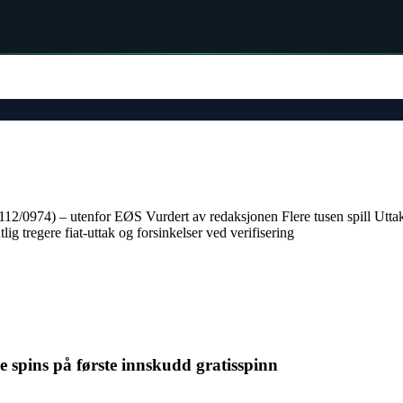
/112/0974) – utenfor EØS
Vurdert av redaksjonen
Flere tusen spill
Utta
ig tregere fiat-uttak og forsinkelser ved verifisering
e spins på første innskudd gratisspinn