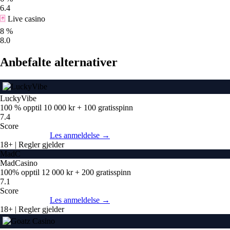
6.4
🃏
Live casino
8 %
8.0
Anbefalte alternativer
LuckyVibe
100 % opptil 10 000 kr + 100 gratisspinn
7.4
Score
Hent bonus →
Les anmeldelse →
18+ | Regler gjelder
MadC
MadCasino
100% opptil 12 000 kr + 200 gratisspinn
7.1
Score
Hent bonus →
Les anmeldelse →
18+ | Regler gjelder