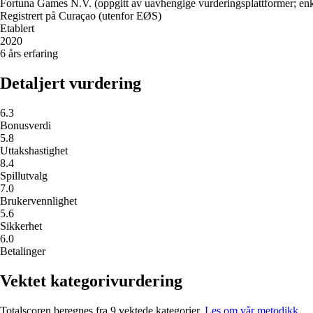
Fortuna Games N.V. (oppgitt av uavhengige vurderingsplattformer; enkel
Registrert på Curaçao (utenfor EØS)
Etablert
2020
6 års erfaring
Detaljert vurdering
6.3
Bonusverdi
5.8
Uttakshastighet
8.4
Spillutvalg
7.0
Brukervennlighet
5.6
Sikkerhet
6.0
Betalinger
Vektet kategorivurdering
Totalscoren beregnes fra 9 vektede kategorier.
Les om vår metodikk