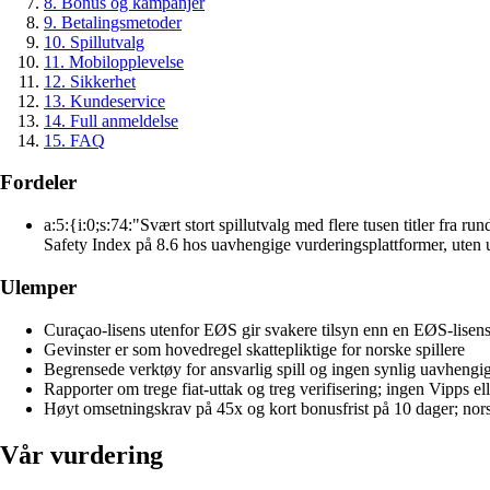
8.
Bonus og kampanjer
9.
Betalingsmetoder
10.
Spillutvalg
11.
Mobilopplevelse
12.
Sikkerhet
13.
Kundeservice
14.
Full anmeldelse
15.
FAQ
Fordeler
a:5:{i:0;s:74:"Svært stort spillutvalg med flere tusen titler fra
Safety Index på 8.6 hos uavhengige vurderingsplattformer, uten ul
Ulemper
Curaçao-lisens utenfor EØS gir svakere tilsyn enn en EØS-lisen
Gevinster er som hovedregel skattepliktige for norske spillere
Begrensede verktøy for ansvarlig spill og ingen synlig uavheng
Rapporter om trege fiat-uttak og treg verifisering; ingen Vipps 
Høyt omsetningskrav på 45x og kort bonusfrist på 10 dager; norsk 
Vår vurdering