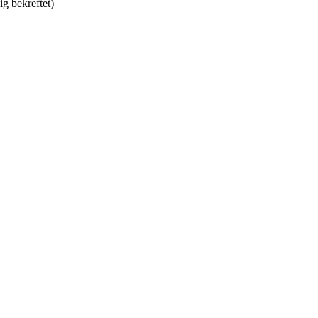
g bekreftet)