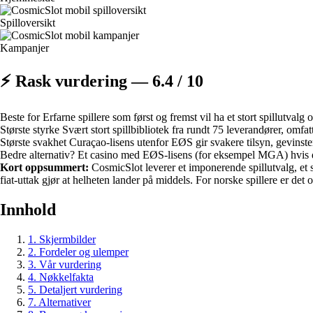
Spilloversikt
Kampanjer
⚡ Rask vurdering —
6.4 / 10
Beste for
Erfarne spillere som først og fremst vil ha et stort spillutva
Største styrke
Svært stort spillbibliotek fra rundt 75 leverandører, omfa
Største svakhet
Curaçao-lisens utenfor EØS gir svakere tilsyn, gevinster
Bedre alternativ?
Et casino med EØS-lisens (for eksempel MGA) hvis du vi
Kort oppsummert:
CosmicSlot leverer et imponerende spillutvalg, et 
fiat-uttak gjør at helheten lander på middels. For norske spillere er det 
Innhold
1.
Skjermbilder
2.
Fordeler og ulemper
3.
Vår vurdering
4.
Nøkkelfakta
5.
Detaljert vurdering
7.
Alternativer