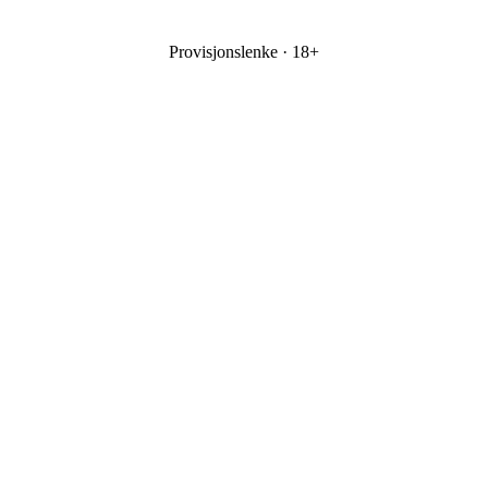
Hent bonus →
Provisjonslenke · 18+