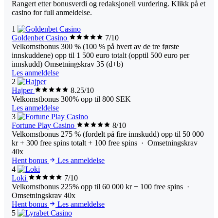
Rangert etter bonusverdi og redaksjonell vurdering. Klikk på et
casino for full anmeldelse.
1
Goldenbet Casino
7/10
Velkomstbonus
300 % (100 % på hvert av de tre første
innskuddene) opp til 1 500 euro totalt (opptil 500 euro per
innskudd)
Omsetningskrav 35 (d+b)
Les anmeldelse
2
Hajper
8.25/10
Velkomstbonus
300% opp til 800 SEK
Les anmeldelse
3
Fortune Play Casino
8/10
Velkomstbonus
275 % (fordelt på fire innskudd) opp til 50 000
kr + 300 free spins totalt
+ 100 free spins · Omsetningskrav
40x
Hent bonus
Les anmeldelse
4
Loki
7/10
Velkomstbonus
225% opp til 60 000 kr
+ 100 free spins ·
Omsetningskrav 40x
Hent bonus
Les anmeldelse
5