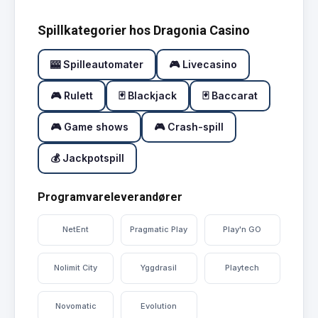
Spillkategorier hos Dragonia Casino
🎰 Spilleautomater
🎮 Livecasino
🎮 Rulett
🃏 Blackjack
🃏 Baccarat
🎮 Game shows
🎮 Crash-spill
💰 Jackpotspill
Programvareleverandører
NetEnt
Pragmatic Play
Play'n GO
Nolimit City
Yggdrasil
Playtech
Novomatic
Evolution