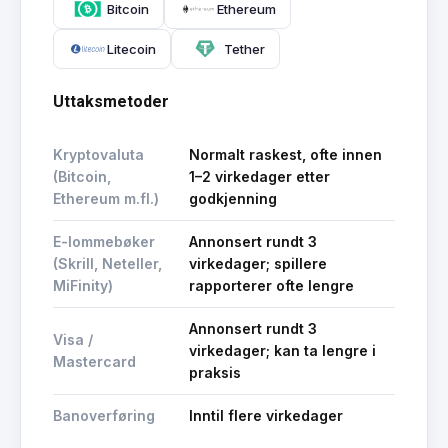
Bitcoin
Ethereum
Litecoin
Tether
Uttaksmetoder
Kryptovaluta
Normalt raskest, ofte innen
(Bitcoin,
1–2 virkedager etter
Ethereum m.fl.)
godkjenning
E-lommebøker
Annonsert rundt 3
(Skrill, Neteller,
virkedager; spillere
MiFinity)
rapporterer ofte lengre
Annonsert rundt 3
Visa /
virkedager; kan ta lengre i
Mastercard
praksis
Banoverføring
Inntil flere virkedager