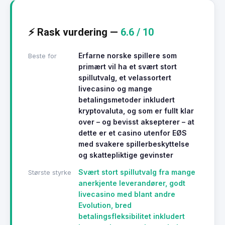
⚡ Rask vurdering —
6.6 / 10
Erfarne norske spillere som
Beste for
primært vil ha et svært stort
spillutvalg, et velassortert
livecasino og mange
betalingsmetoder inkludert
kryptovaluta, og som er fullt klar
over – og bevisst aksepterer – at
dette er et casino utenfor EØS
med svakere spillerbeskyttelse
og skattepliktige gevinster
Svært stort spillutvalg fra mange
Største styrke
anerkjente leverandører, godt
livecasino med blant andre
Evolution, bred
betalingsfleksibilitet inkludert