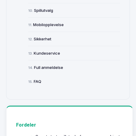
Spillutvalg
10.
Mobilopplevelse
11.
Sikkerhet
12.
Kundeservice
13.
Full anmeldelse
14.
FAQ
15.
Fordeler