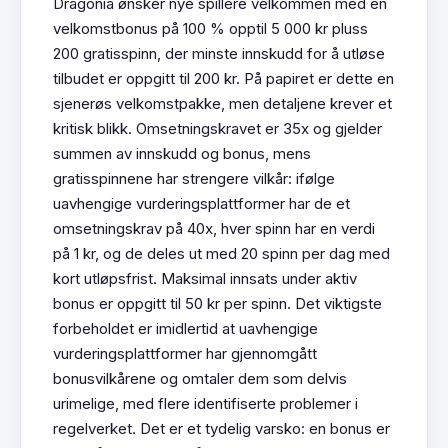
Dragonia ønsker nye spillere velkommen med en
velkomstbonus på 100 % opptil 5 000 kr pluss
200 gratisspinn, der minste innskudd for å utløse
tilbudet er oppgitt til 200 kr. På papiret er dette en
sjenerøs velkomstpakke, men detaljene krever et
kritisk blikk. Omsetningskravet er 35x og gjelder
summen av innskudd og bonus, mens
gratisspinnene har strengere vilkår: ifølge
uavhengige vurderingsplattformer har de et
omsetningskrav på 40x, hver spinn har en verdi
på 1 kr, og de deles ut med 20 spinn per dag med
kort utløpsfrist. Maksimal innsats under aktiv
bonus er oppgitt til 50 kr per spinn. Det viktigste
forbeholdet er imidlertid at uavhengige
vurderingsplattformer har gjennomgått
bonusvilkårene og omtaler dem som delvis
urimelige, med flere identifiserte problemer i
regelverket. Det er et tydelig varsko: en bonus er