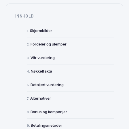
INNHOLD
Skjermbilder
1.
Fordeler og ulemper
2.
Vår vurdering
3.
Nøkkelfakta
4.
Detaljert vurdering
5.
Alternativer
7.
Bonus og kampanjer
8.
Betalingsmetoder
9.