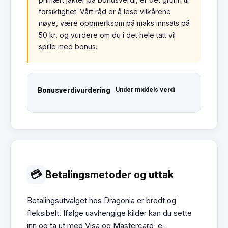
forsiktighet. Vårt råd er å lese vilkårene
nøye, være oppmerksom på maks innsats på
50 kr, og vurdere om du i det hele tatt vil
spille med bonus.
Bonusverdivurdering
Under middels verdi
💳
Betalingsmetoder og uttak
Betalingsutvalget hos Dragonia er bredt og
fleksibelt. Ifølge uavhengige kilder kan du sette
inn og ta ut med Visa og Mastercard, e-