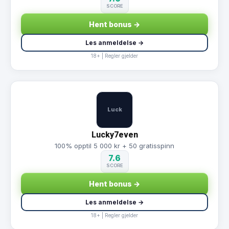
SCORE
Hent bonus →
Les anmeldelse →
18+ | Regler gjelder
Luck
Lucky7even
100% opptil 5 000 kr + 50 gratisspinn
7.6
SCORE
Hent bonus →
Les anmeldelse →
18+ | Regler gjelder