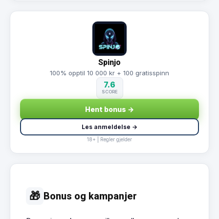
Spinjo
100% opptil 10 000 kr + 100 gratisspinn
7.6
SCORE
Hent bonus →
Les anmeldelse →
18+ | Regler gjelder
🎁
Bonus og kampanjer