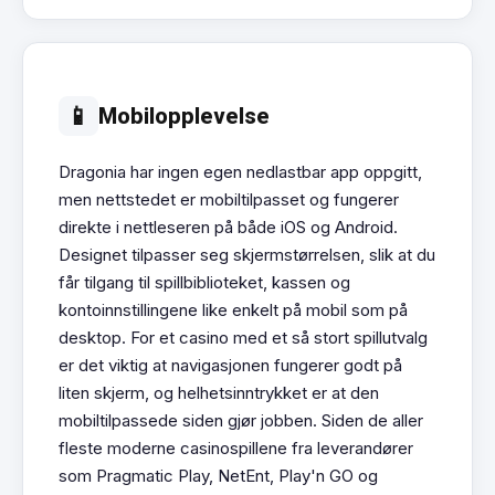
📱
Mobilopplevelse
Dragonia har ingen egen nedlastbar app oppgitt,
men nettstedet er mobiltilpasset og fungerer
direkte i nettleseren på både iOS og Android.
Designet tilpasser seg skjermstørrelsen, slik at du
får tilgang til spillbiblioteket, kassen og
kontoinnstillingene like enkelt på mobil som på
desktop. For et casino med et så stort spillutvalg
er det viktig at navigasjonen fungerer godt på
liten skjerm, og helhetsinntrykket er at den
mobiltilpassede siden gjør jobben. Siden de aller
fleste moderne casinospillene fra leverandører
som Pragmatic Play, NetEnt, Play'n GO og