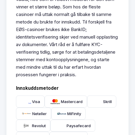
vinner et større beløp. Som hos de fleste
casinoer må uttak normalt gå tilbake til samme
metode du brukte for innskudd. Til forskjell fra
EØS-casinoer brukes ikke BankID;
identitetsverifisering skjer ved manuell opplasting
av dokumenter. Vårt råd er å fullføre KYC-
verifisering tidlig, sørge for at betalingsdetaljene
stemmer med kontoopplysningene, og starte
med mindre uttak til du har erfart hvordan
prosessen fungerer i praksis.
Innskuddsmetoder
Visa
Mastercard
Skrill
Neteller
MiFinity
Revolut
Paysafecard