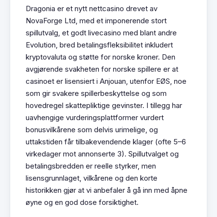
Dragonia er et nytt nettcasino drevet av
NovaForge Ltd, med et imponerende stort
spillutvalg, et godt livecasino med blant andre
Evolution, bred betalingsfleksibilitet inkludert
kryptovaluta og støtte for norske kroner. Den
avgjørende svakheten for norske spillere er at
casinoet er lisensiert i Anjouan, utenfor EØS, noe
som gir svakere spillerbeskyttelse og som
hovedregel skattepliktige gevinster. I tillegg har
uavhengige vurderingsplattformer vurdert
bonusvilkårene som delvis urimelige, og
uttakstiden får tilbakevendende klager (ofte 5–6
virkedager mot annonserte 3). Spillutvalget og
betalingsbredden er reelle styrker, men
lisensgrunnlaget, vilkårene og den korte
historikken gjør at vi anbefaler å gå inn med åpne
øyne og en god dose forsiktighet.