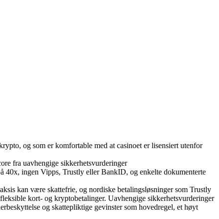
 krypto, og som er komfortable med at casinoet er lisensiert utenfor
score fra uavhengige sikkerhetsvurderinger
på 40x, ingen Vipps, Trustly eller BankID, og enkelte dokumenterte
aksis kan være skattefrie, og nordiske betalingsløsninger som Trustly
 fleksible kort- og kryptobetalinger. Uavhengige sikkerhetsvurderinger
lerbeskyttelse og skattepliktige gevinster som hovedregel, et høyt