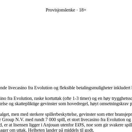
Hent bonus →
Provisjonslenke · 18+
ttende livecasino fra Evolution og fleksible betalingsmuligheter inkludert
asino fra Evolution, raske kortuttak (ofte 1-3 timer) og en høy trygghets
telse og skattepliktige gevinster som hovedregel, høyt omsetningskrav 
lget, men med sterkere spillerbeskyttelse, gevinster som etter bransjepr
 Group N.V. med rundt 7 000 spill, et stort livecasino fra Evolution og
d, er at lisensen ligger i Anjouan utenfor EØS, noe som gir svakere spil
ager om uttak. Helheten lander på middels til godt.