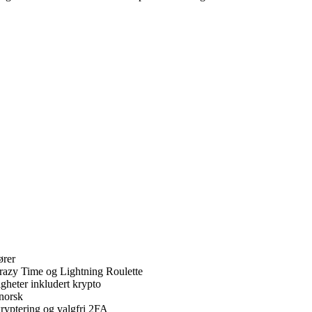
ører
 Crazy Time og Lightning Roulette
ligheter inkludert krypto
 norsk
ryptering og valgfri 2FA