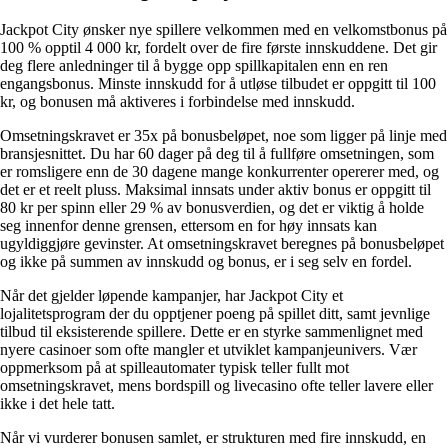
Jackpot City ønsker nye spillere velkommen med en velkomstbonus på
100 % opptil 4 000 kr, fordelt over de fire første innskuddene. Det gir
deg flere anledninger til å bygge opp spillkapitalen enn en ren
engangsbonus. Minste innskudd for å utløse tilbudet er oppgitt til 100
kr, og bonusen må aktiveres i forbindelse med innskudd.
Omsetningskravet er 35x på bonusbeløpet, noe som ligger på linje med
bransjesnittet. Du har 60 dager på deg til å fullføre omsetningen, som
er romsligere enn de 30 dagene mange konkurrenter opererer med, og
det er et reelt pluss. Maksimal innsats under aktiv bonus er oppgitt til
80 kr per spinn eller 29 % av bonusverdien, og det er viktig å holde
seg innenfor denne grensen, ettersom en for høy innsats kan
ugyldiggjøre gevinster. At omsetningskravet beregnes på bonusbeløpet
og ikke på summen av innskudd og bonus, er i seg selv en fordel.
Når det gjelder løpende kampanjer, har Jackpot City et
lojalitetsprogram der du opptjener poeng på spillet ditt, samt jevnlige
tilbud til eksisterende spillere. Dette er en styrke sammenlignet med
nyere casinoer som ofte mangler et utviklet kampanjeunivers. Vær
oppmerksom på at spilleautomater typisk teller fullt mot
omsetningskravet, mens bordspill og livecasino ofte teller lavere eller
ikke i det hele tatt.
Når vi vurderer bonusen samlet, er strukturen med fire innskudd, en