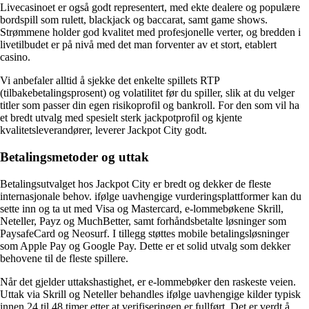
Livecasinoet er også godt representert, med ekte dealere og populære
bordspill som rulett, blackjack og baccarat, samt game shows.
Strømmene holder god kvalitet med profesjonelle verter, og bredden i
livetilbudet er på nivå med det man forventer av et stort, etablert
casino.
Vi anbefaler alltid å sjekke det enkelte spillets RTP
(tilbakebetalingsprosent) og volatilitet før du spiller, slik at du velger
titler som passer din egen risikoprofil og bankroll. For den som vil ha
et bredt utvalg med spesielt sterk jackpotprofil og kjente
kvalitetsleverandører, leverer Jackpot City godt.
Betalingsmetoder og uttak
Betalingsutvalget hos Jackpot City er bredt og dekker de fleste
internasjonale behov. ifølge uavhengige vurderingsplattformer kan du
sette inn og ta ut med Visa og Mastercard, e-lommebøkene Skrill,
Neteller, Payz og MuchBetter, samt forhåndsbetalte løsninger som
PaysafeCard og Neosurf. I tillegg støttes mobile betalingsløsninger
som Apple Pay og Google Pay. Dette er et solid utvalg som dekker
behovene til de fleste spillere.
Når det gjelder uttakshastighet, er e-lommebøker den raskeste veien.
Uttak via Skrill og Neteller behandles ifølge uavhengige kilder typisk
innen 24 til 48 timer etter at verifiseringen er fullført. Det er verdt å