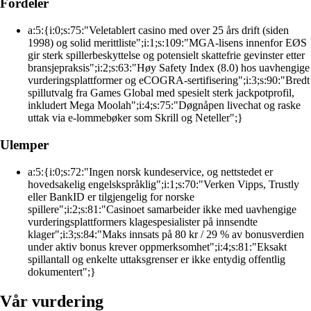
Fordeler
a:5:{i:0;s:75:"Veletablert casino med over 25 års drift (siden
1998) og solid merittliste";i:1;s:109:"MGA-lisens innenfor EØS
gir sterk spillerbeskyttelse og potensielt skattefrie gevinster etter
bransjepraksis";i:2;s:63:"Høy Safety Index (8.0) hos uavhengige
vurderingsplattformer og eCOGRA-sertifisering";i:3;s:90:"Bredt
spillutvalg fra Games Global med spesielt sterk jackpotprofil,
inkludert Mega Moolah";i:4;s:75:"Døgnåpen livechat og raske
uttak via e-lommebøker som Skrill og Neteller";}
Ulemper
a:5:{i:0;s:72:"Ingen norsk kundeservice, og nettstedet er
hovedsakelig engelskspråklig";i:1;s:70:"Verken Vipps, Trustly
eller BankID er tilgjengelig for norske
spillere";i:2;s:81:"Casinoet samarbeider ikke med uavhengige
vurderingsplattformers klagespesialister på innsendte
klager";i:3;s:84:"Maks innsats på 80 kr / 29 % av bonusverdien
under aktiv bonus krever oppmerksomhet";i:4;s:81:"Eksakt
spillantall og enkelte uttaksgrenser er ikke entydig offentlig
dokumentert";}
Vår vurdering