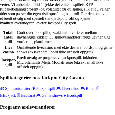
verter. Vi anbefaler alltid å sjekke det enkelte spillets RTP
(tilbakebetalingsprosent) og volatilitet før du spiller, slik at du velger
titler som passer din egen risikoprofil og bankroll. For den som vil ha
et bredt utvalg med spesielt sterk jackpotprofil og kjente
kvalitetsleverandører, leverer Jackpot City godt.
Totalt
Godt over 500 spill (eksakt antall varierer mellom
antall
uavhengige kilder); 33 spilleverandører ifølge uavhengige
spill
vurderingsplattformer
Live
Omfattende livecasino med ekte dealere, bordspill og game
casino
shows (eksakt antall bord ikke offisielt oppgitt)
Bredt utvalg av progressive jackpotspill, inkludert
Jackpot-
Microgamings Mega Moolah-serie (eksakt antall ikke
spill
offisielt oppgitt)
Spillkategorier hos Jackpot City Casino
🎰 Spilleautomater
💰 Jackpotspill
🎮 Livecasino
🎮 Rulett
🃏
Blackjack
🃏 Baccarat
🎮 Game shows
♠️ Bordspill
Programvareleverandører