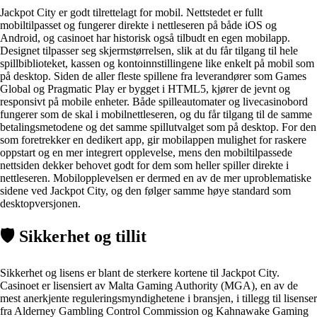
Jackpot City er godt tilrettelagt for mobil. Nettstedet er fullt
mobiltilpasset og fungerer direkte i nettleseren på både iOS og
Android, og casinoet har historisk også tilbudt en egen mobilapp.
Designet tilpasser seg skjermstørrelsen, slik at du får tilgang til hele
spillbiblioteket, kassen og kontoinnstillingene like enkelt på mobil som
på desktop. Siden de aller fleste spillene fra leverandører som Games
Global og Pragmatic Play er bygget i HTML5, kjører de jevnt og
responsivt på mobile enheter. Både spilleautomater og livecasinobord
fungerer som de skal i mobilnettleseren, og du får tilgang til de samme
betalingsmetodene og det samme spillutvalget som på desktop. For den
som foretrekker en dedikert app, gir mobilappen mulighet for raskere
oppstart og en mer integrert opplevelse, mens den mobiltilpassede
nettsiden dekker behovet godt for dem som heller spiller direkte i
nettleseren. Mobilopplevelsen er dermed en av de mer uproblematiske
sidene ved Jackpot City, og den følger samme høye standard som
desktopversjonen.
🛡️
Sikkerhet og tillit
Sikkerhet og lisens er blant de sterkere kortene til Jackpot City.
Casinoet er lisensiert av Malta Gaming Authority (MGA), en av de
mest anerkjente reguleringsmyndighetene i bransjen, i tillegg til lisenser
fra Alderney Gambling Control Commission og Kahnawake Gaming