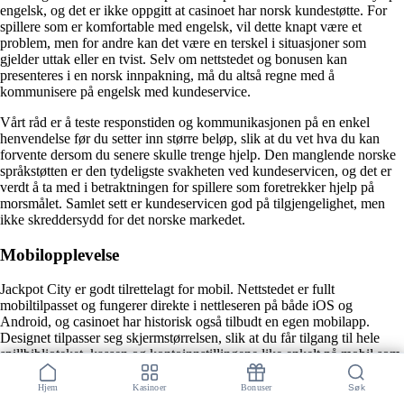
engelsk, og det er ikke oppgitt at casinoet har norsk kundestøtte. For
spillere som er komfortable med engelsk, vil dette knapt være et
problem, men for andre kan det være en terskel i situasjoner som
gjelder uttak eller en tvist. Selv om nettstedet og bonusen kan
presenteres i en norsk innpakning, må du altså regne med å
kommunisere på engelsk med kundeservice.
Vårt råd er å teste responstiden og kommunikasjonen på en enkel
henvendelse før du setter inn større beløp, slik at du vet hva du kan
forvente dersom du senere skulle trenge hjelp. Den manglende norske
språkstøtten er den tydeligste svakheten ved kundeservicen, og det er
verdt å ta med i betraktningen for spillere som foretrekker hjelp på
morsmålet. Samlet sett er kundeservicen god på tilgjengelighet, men
ikke skreddersydd for det norske markedet.
Mobilopplevelse
Jackpot City er godt tilrettelagt for mobil. Nettstedet er fullt
mobiltilpasset og fungerer direkte i nettleseren på både iOS og
Android, og casinoet har historisk også tilbudt en egen mobilapp.
Designet tilpasser seg skjermstørrelsen, slik at du får tilgang til hele
spillbiblioteket, kassen og kontoinnstillingene like enkelt på mobil som
på desktop.
Hjem
Kasinoer
Bonuser
Søk
Hjem
Casinoer
Bonuser
Søk
Siden de aller fleste spillene fra leverandører som Games Global og