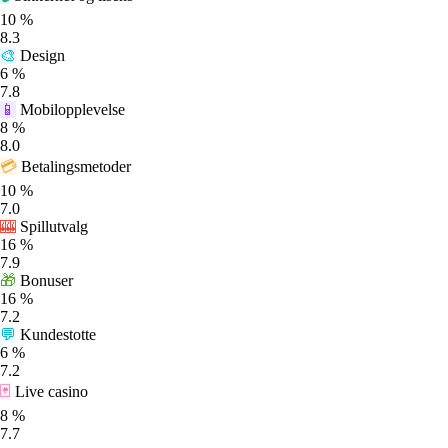
10 %
8.3
🎨
Design
6 %
7.8
📱
Mobilopplevelse
8 %
8.0
💳
Betalingsmetoder
10 %
7.0
🎰
Spillutvalg
16 %
7.9
🎁
Bonuser
16 %
7.2
💬
Kundestotte
6 %
7.2
🃏
Live casino
8 %
7.7