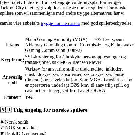
høye Safety Index-en fra uavhengige vurderingsplattformer gjør
Jackpot City til et trygt valg for de fleste norske spillere. For norske
spillere som vil sammenligne med andre trygge alternativer, har vi
samlet våre anbefalte
med god spillerbeskyttelse.
trygge norske casino
Malta Gaming Authority (MGA) – EØS-lisens, samt
Lisens
Alderney Gambling Control Commission og Kahnawake
Gaming Commission (00892)
SSL-kryptering for å beskytte personopplysninger og
Kryptering
transaksjoner, slik MGA-lisensen krever
Verktøy for ansvarlig spill er tilgjengelige, inkludert
innskuddsgrenser, tapsgrenser, sesjonsgrenser, pause
Ansvarlig
(timeout) og selveksklusjon. Som MGA-lisensiert casino
spill
er operatøren underlagt EØS-krav til ansvarlig spill, og
casinoet er i tillegg sertifisert av eCOGRA.
Etablert
1998
🇳🇴 Tilgjengelig for norske spillere
✖
Norsk språk
✔
NOK som valuta
✖
BankID (verifisering)