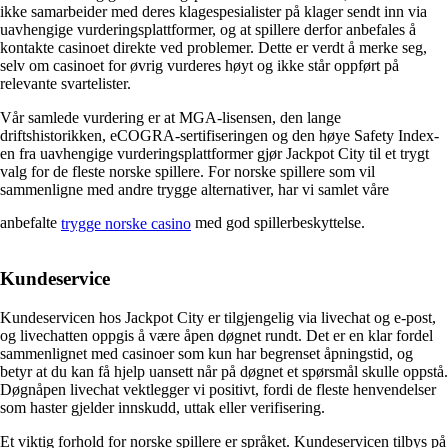
ikke samarbeider med deres klagespesialister på klager sendt inn via
uavhengige vurderingsplattformer, og at spillere derfor anbefales å
kontakte casinoet direkte ved problemer. Dette er verdt å merke seg,
selv om casinoet for øvrig vurderes høyt og ikke står oppført på
relevante svartelister.
Vår samlede vurdering er at MGA-lisensen, den lange
driftshistorikken, eCOGRA-sertifiseringen og den høye Safety Index-
en fra uavhengige vurderingsplattformer gjør Jackpot City til et trygt
valg for de fleste norske spillere. For norske spillere som vil
sammenligne med andre trygge alternativer, har vi samlet våre
anbefalte
med god spillerbeskyttelse.
trygge norske casino
Kundeservice
Kundeservicen hos Jackpot City er tilgjengelig via livechat og e-post,
og livechatten oppgis å være åpen døgnet rundt. Det er en klar fordel
sammenlignet med casinoer som kun har begrenset åpningstid, og
betyr at du kan få hjelp uansett når på døgnet et spørsmål skulle oppstå.
Døgnåpen livechat vektlegger vi positivt, fordi de fleste henvendelser
som haster gjelder innskudd, uttak eller verifisering.
Et viktig forhold for norske spillere er språket. Kundeservicen tilbys på