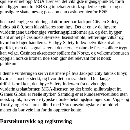
spillere er nettopp MGA-lisensen det viktigste utgangspunktet, fordi
den ligger innenfor EØS og innebærer sterk spillerbeskyttelse og en
gunstigere skattemessig posisjon enn casinoer utenfor EØS.
hos uavhengige vurderingsplattformer har Jackpot City en Safety
Index på 8.0, som klassifiseres som høy. Det er en av de høyere
vurderingene uavhengige vurderingsplattformer gir, og den bygger
blant annet på casinoets størrelse, lisensforhold, rettferdige vilkår og
hvordan klager håndteres. En høy Safety Index betyr ikke at alt er
perfekt, men det signaliserer at dette er et casino de fleste spillere trygt
kan velge. Casinoet aksepterer spillere fra Norge, og velkomstbonusen
oppgis i norske kroner, noe som gjør det relevant for et norsk
publikum.
I denne vurderingen ser vi nærmere på hva Jackpot City faktisk tilbyr,
hvor casinoet er sterkt, og hvor det har svakheter. Den lange
driftshistorikken, den høye Safety Index-en fra uavhengige
vurderingsplattformer, MGA-lisensen og det brede spillutvalget fra
Games Global er reelle styrker. Samtidig er et kundeservicetilbud uten
norsk språk, fravær av typiske norske betalingsløsninger som Vipps og
Trustly, og et velkomsttilbud med 35x omsetningskrav forhold vi
mener du bør veie inn før du oppretter konto.
Førsteinntrykk og registrering