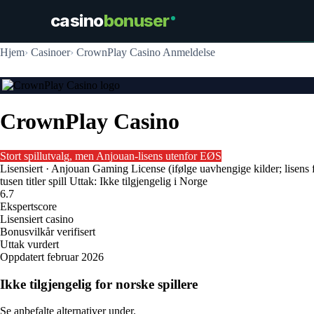
casino
bonuser
Hjem
›
Casinoer
›
CrownPlay Casino Anmeldelse
CrownPlay Casino
Stort spillutvalg, men Anjouan-lisens utenfor EØS
Lisensiert · Anjouan Gaming License (ifølge uavhengige kilder; lisens
tusen titler spill
Uttak: Ikke tilgjengelig i Norge
6.7
Ekspertscore
Lisensiert casino
Bonusvilkår verifisert
Uttak vurdert
Oppdatert februar 2026
Ikke tilgjengelig for norske spillere
Se anbefalte alternativer under.