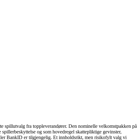
te spillutvalg fra toppleverandører. Den nominelle velkomstpakken på
 spillerbeskyttelse og som hovedregel skattepliktige gevinster,
er BankID er tilgjengelig. Et innholdsrikt, men risikofylt valg vi