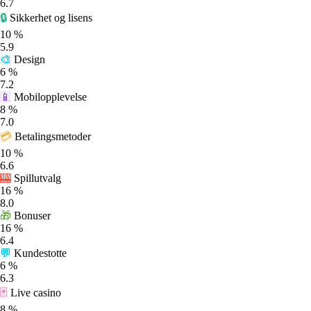
6.7
🔒
Sikkerhet og lisens
10 %
5.9
🎨
Design
6 %
7.2
📱
Mobilopplevelse
8 %
7.0
💳
Betalingsmetoder
10 %
6.6
🎰
Spillutvalg
16 %
8.0
🎁
Bonuser
16 %
6.4
💬
Kundestotte
6 %
6.3
🃏
Live casino
8 %