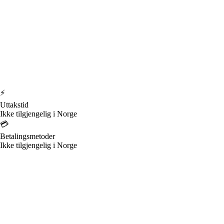
⚡
Uttakstid
Ikke tilgjengelig i Norge
💳
Betalingsmetoder
Ikke tilgjengelig i Norge