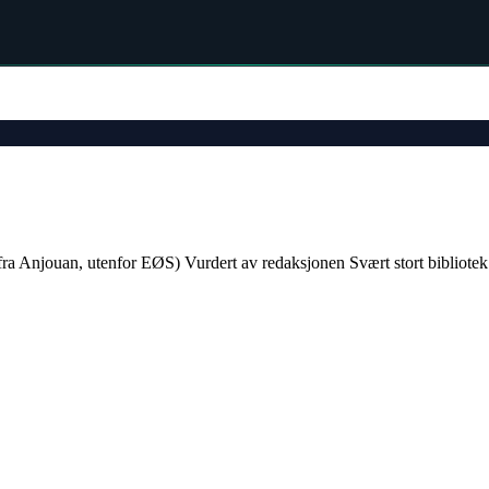
 fra Anjouan, utenfor EØS)
Vurdert av redaksjonen
Svært stort bibliote