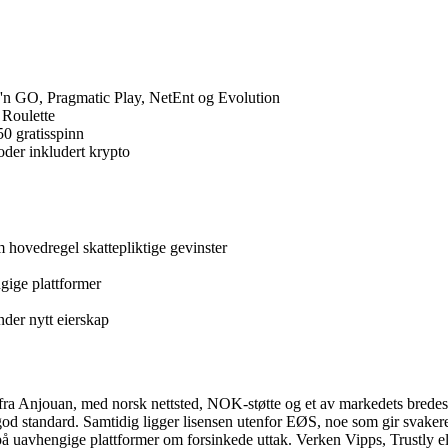
ay'n GO, Pragmatic Play, NetEnt og Evolution
Roulette
50 gratisspinn
toder inkludert krypto
 hovedregel skattepliktige gevinster
gige plattformer
nder nytt eierskap
 fra Anjouan, med norsk nettsted, NOK-støtte og et av markedets bredes
 god standard. Samtidig ligger lisensen utenfor EØS, noe som gir svakere
på uavhengige plattformer om forsinkede uttak. Verken Vipps, Trustly ell