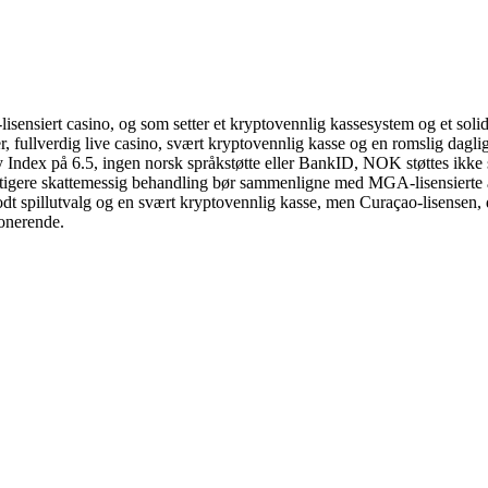
-lisensiert casino, og som setter et kryptovennlig kassesystem og et so
er, fullverdig live casino, svært kryptovennlig kasse og en romslig dagli
 Index på 6.5, ingen norsk språkstøtte eller BankID, NOK støttes ikke so
nstigere skattemessig behandling bør sammenligne med MGA-lisensierte 
odt spillutvalg og en svært kryptovennlig kasse, men Curaçao-lisensen,
ponerende.