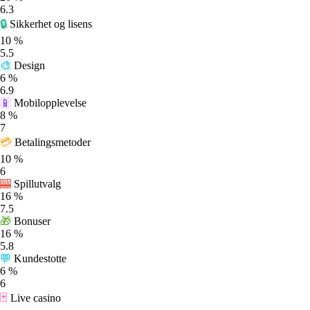
6.3
🔒
Sikkerhet og lisens
10 %
5.5
🎨
Design
6 %
6.9
📱
Mobilopplevelse
8 %
7
💳
Betalingsmetoder
10 %
6
🎰
Spillutvalg
16 %
7.5
🎁
Bonuser
16 %
5.8
💬
Kundestotte
6 %
6
🃏
Live casino