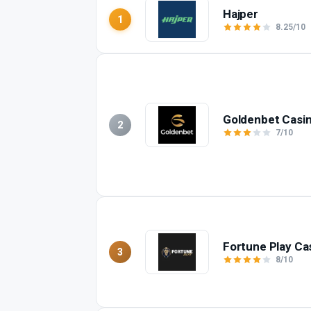
Hajper
1
8.25/10
Goldenbet Casi
2
7/10
Fortune Play Ca
3
8/10