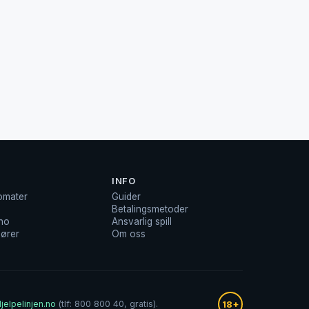
INFO
tomater
Guider
Betalingsmetoder
ino
Ansvarlig spill
ører
Om oss
jelpelinjen.no
(tlf: 800 800 40, gratis).
18+