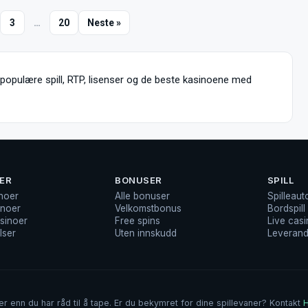
3
…
20
Neste »
populære spill, RTP, lisenser og de beste kasinoene med
ER
BONUSER
SPILL
inoer
Alle bonuser
Spilleau
inoer
Velkomstbonus
Bordspill
sinoer
Free spins
Live cas
lser
Uten innskudd
Leverand
er enn du har råd til å tape. Er du bekymret for dine spillevaner? Kontakt
H