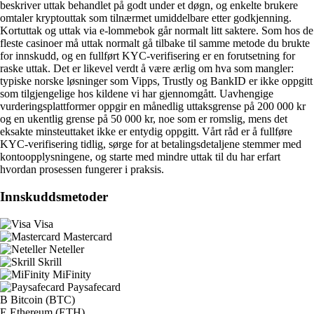
beskriver uttak behandlet på godt under et døgn, og enkelte brukere
omtaler kryptouttak som tilnærmet umiddelbare etter godkjenning.
Kortuttak og uttak via e-lommebok går normalt litt saktere. Som hos de
fleste casinoer må uttak normalt gå tilbake til samme metode du brukte
for innskudd, og en fullført KYC-verifisering er en forutsetning for
raske uttak. Det er likevel verdt å være ærlig om hva som mangler:
typiske norske løsninger som Vipps, Trustly og BankID er ikke oppgitt
som tilgjengelige hos kildene vi har gjennomgått. Uavhengige
vurderingsplattformer oppgir en månedlig uttaksgrense på 200 000 kr
og en ukentlig grense på 50 000 kr, noe som er romslig, mens det
eksakte minsteuttaket ikke er entydig oppgitt. Vårt råd er å fullføre
KYC-verifisering tidlig, sørge for at betalingsdetaljene stemmer med
kontoopplysningene, og starte med mindre uttak til du har erfart
hvordan prosessen fungerer i praksis.
Innskuddsmetoder
Visa
Mastercard
Neteller
Skrill
MiFinity
Paysafecard
B
Bitcoin (BTC)
E
Ethereum (ETH)