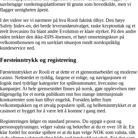
uavhengige vurderingsplattformer til grunn som hovedkilde, men vi
flagger uenigheten åpent.
I det videre ser vi nærmere på hva Rooli faktisk tilbyr. Den høye
Safety Index-en, det brede leverandørutvalget, raske kryptouttak og et
reelt livecasino fra blant andre Evolution er klare styrker. På den andre
siden trekker den ikke-EØS-lisensen, et høyt omsetningskrav på
velkomstbonusen og en uavklart situasjon rundt norskspråklig
kundeservice ned.
Førsteinntrykk og registrering
Førsteinntrykket av Rooli er at dette er et gjennomarbeidet og moderne
casino. Nettstedet er ryddig, fargene er rolige, og navigasjonen er
logisk med tydelige kategorier for spilleautomater, livecasino og
kampanjer. At hele grensesnittet finnes på norsk, gjør opplevelsen mer
tilgjengelig for et norsk publikum enn hos mange internasjonale
konkurrenter som kun tilbyr engelsk. Forsiden løfter fram
velkomstpakken og et utvalg populære spill, og helhetsinntrykket er at
casinoet er bygget for å være lett å komme i gang med.
Registreringen følger en standard prosess. Du oppgir e-post og
personopplysninger, velger valuta og bekrefter at du er over 18 år. En
klar fordel for norske spillere er at du kan velge NOK som valuta, slik
at du slipper valutaveksling både ved innskudd og uttak. For den som