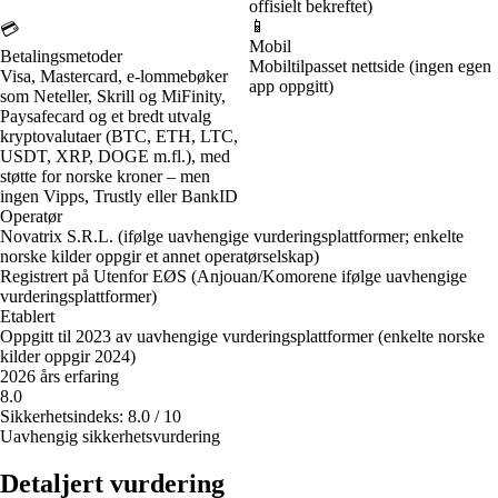
offisielt bekreftet)
📱
💳
Mobil
Betalingsmetoder
Mobiltilpasset nettside (ingen egen
Visa, Mastercard, e-lommebøker
app oppgitt)
som Neteller, Skrill og MiFinity,
Paysafecard og et bredt utvalg
kryptovalutaer (BTC, ETH, LTC,
USDT, XRP, DOGE m.fl.), med
støtte for norske kroner – men
ingen Vipps, Trustly eller BankID
Operatør
Novatrix S.R.L. (ifølge uavhengige vurderingsplattformer; enkelte
norske kilder oppgir et annet operatørselskap)
Registrert på Utenfor EØS (Anjouan/Komorene ifølge uavhengige
vurderingsplattformer)
Etablert
Oppgitt til 2023 av uavhengige vurderingsplattformer (enkelte norske
kilder oppgir 2024)
2026 års erfaring
8.0
Sikkerhetsindeks: 8.0 / 10
Uavhengig sikkerhetsvurdering
Detaljert vurdering