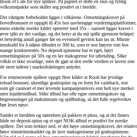
Book of Cats for nye spillere. På papiret er dette en raus og fyldig
velkomstpakke som skiller seg positivt ut i bredde.
Det viktigste forbeholdet ligger i vilkårene. Omsetningskravet på
hovedbonusen er oppgitt til 45x hos uavhengige vurderingsplattformer,
mens enkelte norske kilder opererer med 35x – uansett ligger kravet i
øvre sjikt av det vanlige, og det betyr at du må spille gjennom beløpet
et betydelig antall ganger før en eventuell gevinst kan tas ut. Minste
innskudd for å utløse tilbudet er 300 kr, som er noe høyere enn hos
mange konkurrenter. No deposit-spinnene har et eget, høyt
omsetningskrav på 50x og en lav maksgrense for utbetaling. Slike
vilkår er ikke uvanlige, men de gjør at den reelle verdien er lavere enn
de store tallene i markedsføringen antyder.
For returnerende spillere oppgir flere kilder at Rooli har jevnlige
reload-bonuser, ukentlige gratisspinn og en form for cashback, noe
som gir casinoet et mer levende kampanjeunivers enn helt nye merker
uten lojalitetstilbud. Slike tilbud har ofte egne omsetningskrav og
begrensninger på maksinnsats og spillbidrag, så det fulle regelverket
bør leses nøye.
Samlet er bredden og størrelsen på pakken et pluss, og at det finnes
både no deposit-spinn og et eget NOK-tilbud er positivt for norske
spillere. Det som trekker ned, er det høye omsetningskravet, det relativt
høye minsteinnskuddet og de lave maksgrensene på gratisspinnene.