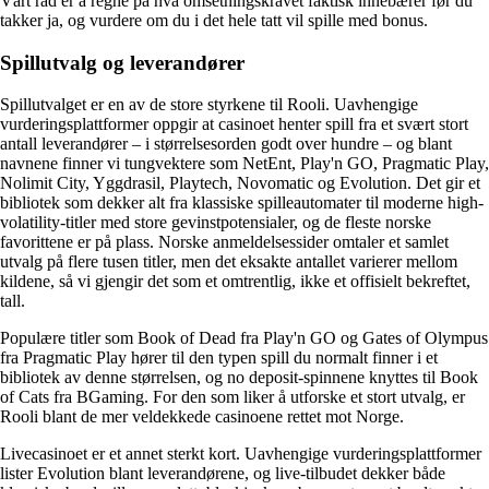
Vårt råd er å regne på hva omsetningskravet faktisk innebærer før du
takker ja, og vurdere om du i det hele tatt vil spille med bonus.
Spillutvalg og leverandører
Spillutvalget er en av de store styrkene til Rooli. Uavhengige
vurderingsplattformer oppgir at casinoet henter spill fra et svært stort
antall leverandører – i størrelsesorden godt over hundre – og blant
navnene finner vi tungvektere som NetEnt, Play'n GO, Pragmatic Play,
Nolimit City, Yggdrasil, Playtech, Novomatic og Evolution. Det gir et
bibliotek som dekker alt fra klassiske spilleautomater til moderne high-
volatility-titler med store gevinstpotensialer, og de fleste norske
favorittene er på plass. Norske anmeldelsessider omtaler et samlet
utvalg på flere tusen titler, men det eksakte antallet varierer mellom
kildene, så vi gjengir det som et omtrentlig, ikke et offisielt bekreftet,
tall.
Populære titler som Book of Dead fra Play'n GO og Gates of Olympus
fra Pragmatic Play hører til den typen spill du normalt finner i et
bibliotek av denne størrelsen, og no deposit-spinnene knyttes til Book
of Cats fra BGaming. For den som liker å utforske et stort utvalg, er
Rooli blant de mer veldekkede casinoene rettet mot Norge.
Livecasinoet er et annet sterkt kort. Uavhengige vurderingsplattformer
lister Evolution blant leverandørene, og live-tilbudet dekker både