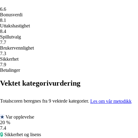
6.6
Bonusverdi
8.1
Uttakshastighet
8.4
Spillutvalg
7.7
Brukervennlighet
7.3
Sikkerhet
7.9
Betalinger
Vektet kategorivurdering
Totalscoren beregnes fra 9 vektede kategorier.
Les om vår metodikk
★
Var opplevelse
20 %
7.4
🔒
Sikkerhet og lisens