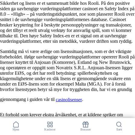
Sikkerhet og lisens er et sammensatt bilde hos Rooli. På den positive
siden ga uavhengige vurderingsplattformer casinoet en Safety Index på
8.0 – «High» – på vurderingstidspunktet, noe som plasserer Rooli over
snittet i de uavhengige vurderingsplattformenes database. Casinoet
bruker kryptering for å beskytte personopplysninger og transaksjoner,
og det tilbyr et reelt utvalg verktøy for ansvarlig spill, som vi kommer
tilbake til. Den høye Safety Index-en er et signal om at uavhengige
vurderingsplattformer, etter sin metodikk, vurderer driften som ryddig.
Samtidig må vi være ærlige om lisenssituasjonen, som er det viktigste
forbeholdet. ifølge uavhengige vurderingsplattformer opererer Rooli på
lisenser knyttet til Anjouan (Komorene), Estland og New Brunswick,
og operatøren er oppgitt som Novatrix S.R.L. Anjouan-lisensen ligger
utenfor EØS, og det har reell betydning: spillerbeskyttelsen og
klagemulighetene under en slik lisens er gjennomgående svakere enn
under en EØS-lisens som for eksempel Malta (MGA). For å forstå
hvorfor lisenstypen betyr så mye for tryggheten din, har vi en grundig
gjennomgang i guiden vår til
.
casinolisenser
Et forhold som krever ekstra årvåkenhet, er at kildene spriker om
grunnfakta. Mens uavhengige vurderingsplattformer oppgir Novatrix
S.R.L. og lisenser utenfor EØS, oppgir enkelte norske
Hjem
Kasinoer
Bonuser
Søk
anmeldelsessider et annet operatørselskap og en Curaçao-lisens. Vi kan
Hjem
Casinoer
Bonuser
Søk