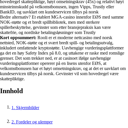
hovedregel skattepliktige, høyt omsetningskrav (45x) og relativt høyt
minsteinnskudd på velkomstbonusen, ingen Vipps, Trustly eller
BankID, og uavklart om kundeservicen tilbys på norsk
Bedre alternativ?
Et etablert MGA-casino innenfor EØS med samme
NOK-støtte og et bredt spillbibliotek, men med sterkere
spillerbeskyttelse, gevinster som etter bransjepraksis kan være
skattefrie, og nordiske betalingsløsninger som Trustly
Kort oppsummert:
Rooli er et moderne nettcasino med norsk
nettsted, NOK-støtte og et svært bredt spill- og betalingsutvalg,
inkludert omfattende kryptostøtte. Uavhengige vurderingsplattformer
ga det en høy Safety Index på 8.0, og uttakene er raske med romslige
grenser. Det som trekker ned, er at casinoet ifølge uavhengige
vurderingsplattformer opererer på en lisens utenfor EØS, at
velkomstbonusen har et høyt omsetningskrav, og at det er uavklart om
kundeservicen tilbys på norsk. Gevinster vil som hovedregel være
skattepliktige.
Innhold
1.
Skjermbilder
2.
Fordeler og ulemper