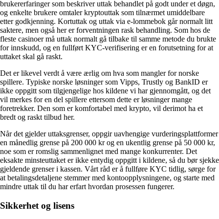
brukererfaringer som beskriver uttak behandlet på godt under et døgn,
og enkelte brukere omtaler kryptouttak som tilnærmet umiddelbare
etter godkjenning. Kortuttak og uttak via e-lommebok går normalt litt
saktere, men også her er forventningen rask behandling. Som hos de
fleste casinoer må uttak normalt gå tilbake til samme metode du brukte
for innskudd, og en fullført KYC-verifisering er en forutsetning for at
uttaket skal gå raskt.
Det er likevel verdt å være ærlig om hva som mangler for norske
spillere. Typiske norske løsninger som Vipps, Trustly og BankID er
ikke oppgitt som tilgjengelige hos kildene vi har gjennomgått, og det
vil merkes for en del spillere ettersom dette er løsninger mange
foretrekker. Den som er komfortabel med krypto, vil derimot ha et
bredt og raskt tilbud her.
Når det gjelder uttaksgrenser, oppgir uavhengige vurderingsplattformer
en månedlig grense på 200 000 kr og en ukentlig grense på 50 000 kr,
noe som er romslig sammenlignet med mange konkurrenter. Det
eksakte minsteuttaket er ikke entydig oppgitt i kildene, så du bør sjekke
gjeldende grenser i kassen. Vårt råd er å fullføre KYC tidlig, sørge for
at betalingsdetaljene stemmer med kontoopplysningene, og starte med
mindre uttak til du har erfart hvordan prosessen fungerer.
Sikkerhet og lisens