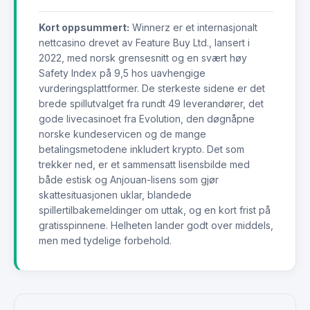
Kort oppsummert:
Winnerz er et internasjonalt
nettcasino drevet av Feature Buy Ltd., lansert i
2022, med norsk grensesnitt og en svært høy
Safety Index på 9,5 hos uavhengige
vurderingsplattformer. De sterkeste sidene er det
brede spillutvalget fra rundt 49 leverandører, det
gode livecasinoet fra Evolution, den døgnåpne
norske kundeservicen og de mange
betalingsmetodene inkludert krypto. Det som
trekker ned, er et sammensatt lisensbilde med
både estisk og Anjouan-lisens som gjør
skattesituasjonen uklar, blandede
spillertilbakemeldinger om uttak, og en kort frist på
gratisspinnene. Helheten lander godt over middels,
men med tydelige forbehold.