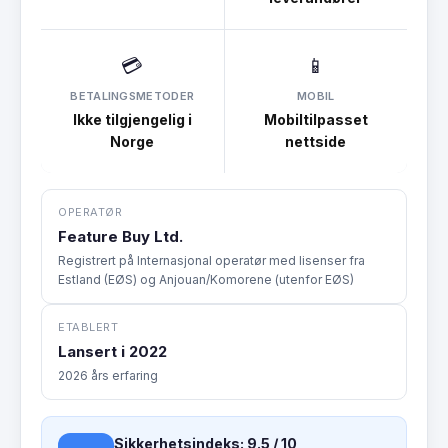
💳
📱
BETALINGSMETODER
MOBIL
Ikke tilgjengelig i
Mobiltilpasset
Norge
nettside
OPERATØR
Feature Buy Ltd.
Registrert på Internasjonal operatør med lisenser fra
Estland (EØS) og Anjouan/Komorene (utenfor EØS)
ETABLERT
Lansert i 2022
2026 års erfaring
Sikkerhetsindeks: 9.5 / 10