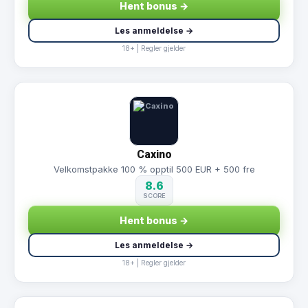
Hent bonus →
Les anmeldelse →
18+ | Regler gjelder
Caxino
Velkomstpakke 100 % opptil 500 EUR + 500 fre
8.6
SCORE
Hent bonus →
Les anmeldelse →
18+ | Regler gjelder