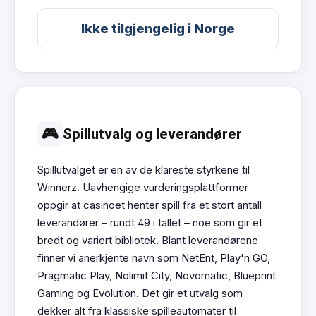
Ikke tilgjengelig i Norge
🎮
Spillutvalg og leverandører
Spillutvalget er en av de klareste styrkene til
Winnerz. Uavhengige vurderingsplattformer
oppgir at casinoet henter spill fra et stort antall
leverandører – rundt 49 i tallet – noe som gir et
bredt og variert bibliotek. Blant leverandørene
finner vi anerkjente navn som NetEnt, Play'n GO,
Pragmatic Play, Nolimit City, Novomatic, Blueprint
Gaming og Evolution. Det gir et utvalg som
dekker alt fra klassiske spilleautomater til