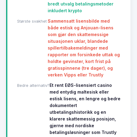
bredt utvalg betalingsmetoder
inkludert krypto
Sammensatt lisensbilde med
Største svakhet
både estisk og Anjouan-lisens
som gjør den skattemessige
situasjonen uklar, blandede
spillertilbakemeldinger med
rapporter om forsinkede uttak og
holdte gevinster, kort frist på
gratisspinnene (tre dager), og
verken Vipps eller Trustly
Et rent EØS-lisensiert casino
Bedre alternativ?
med entydig maltesisk eller
estisk lisens, en lengre og bedre
dokumentert
utbetalingshistorikk og en
klarere skattemessig posisjon,
gjerne med nordiske
betalingsløsninger som Trustly