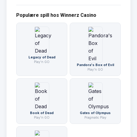
Populære spill hos Winnerz Casino
Legacy of Dead
Play'n GO
Pandora's Box of Evil
Play'n GO
Book of Dead
Gates of Olympus
Play'n GO
Pragmatic Play