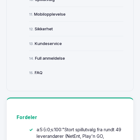
Mobilopplevelse
11.
Sikkerhet
12.
Kundeservice
13.
Full anmeldelse
14.
FAQ
15.
Fordeler
a:5:{i:0;s:100:"Stort spillutvalg fra rundt 49
leverandører (NetEnt, Play'n GO,