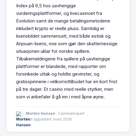
Index på 9,5 hos uavhengige
vurderingsplattformer, og livecasinoet fra
Evolution samt de mange betalingsmetodene
inkludert krypto er reelle pluss. Samtidig er
lisensbildet sammensatt, med både estisk og
Anjouan-lisens, noe som gjør den skattemessige
situasjonen uklar for norske spillere.
Tilbakemeldingene fra spillere på uavhengige
plattformer er blandede, med rapporter om
forsinkede uttak og holdte gevinster, og
gratisspinnene i velkomsttilbudet har en kort frist
på tre dager. Et casino med reelle styrker, men
som vi anbefaler å gå inn i med åpne øyne.
Morten Hansen
· Casinoekspert
Sist oppdatert: mars 2026