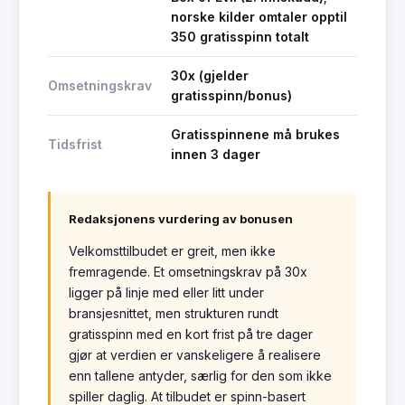
norske kilder omtaler opptil
350 gratisspinn totalt
30x (gjelder
Omsetningskrav
gratisspinn/bonus)
Gratisspinnene må brukes
Tidsfrist
innen 3 dager
Redaksjonens vurdering av bonusen
Velkomsttilbudet er greit, men ikke
fremragende. Et omsetningskrav på 30x
ligger på linje med eller litt under
bransjesnittet, men strukturen rundt
gratisspinn med en kort frist på tre dager
gjør at verdien er vanskeligere å realisere
enn tallene antyder, særlig for den som ikke
spiller daglig. At tilbudet er spinn-basert