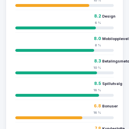
10 %
8.2
Design
6 %
8.0
Mobiloppleve
8 %
8.3
Betalingsmet
10 %
8.5
Spillutvalg
16 %
6.8
Bonuser
16 %
7.8
Kundestotte