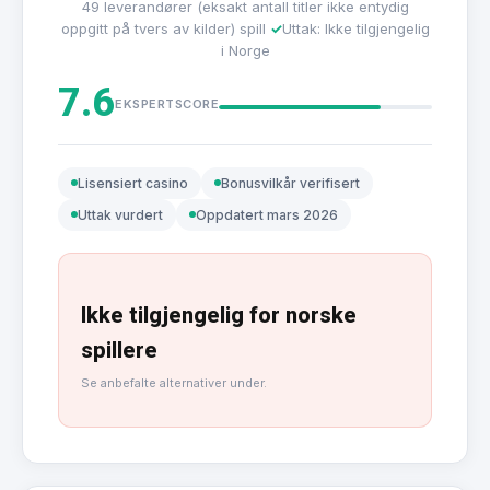
49 leverandører (eksakt antall titler ikke entydig
oppgitt på tvers av kilder) spill
Uttak: Ikke tilgjengelig
i Norge
7.6
EKSPERTSCORE
Lisensiert casino
Bonusvilkår verifisert
Uttak vurdert
Oppdatert mars 2026
Ikke tilgjengelig for norske
spillere
Se anbefalte alternativer under.