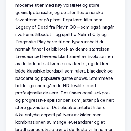
moderne titler med høy volatilitet og store
gevinstpotensialer, og de aller fleste norske
favorittene er på plass. Populære titler som
Legacy of Dead fra Play'n GO – som også inngår
i velkomsttilbudet – og spill fra Nolimit City og
Pragmatic Play hører til den typen innhold du
normalt finner i et bibliotek av denne størrelsen.
Livecasinoet leveres blant annet av Evolution, en
av de ledende aktørene i markedet, og dekker
både klassiske bordspill som rulett, blackjack og
baccarat og populære game shows. Strømmene
holder gjennomgående HD-kvalitet med
profesjonelle dealere. Det finnes også jackpot-
og progressive spill for den som jakter på de helt
store gevinstene. Det eksakte antallet titler er
ikke entydig oppgitt på tvers av kilder, men
kombinasjonen av mange leverandører og et
bredt sjangerutvalg gjør at de fleste vil finne mer