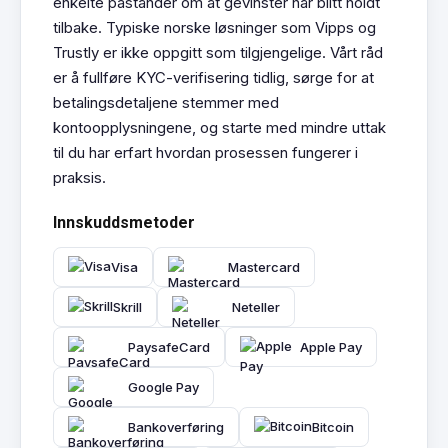
enkelte påstander om at gevinster har blitt holdt
tilbake. Typiske norske løsninger som Vipps og
Trustly er ikke oppgitt som tilgjengelige. Vårt råd
er å fullføre KYC-verifisering tidlig, sørge for at
betalingsdetaljene stemmer med
kontoopplysningene, og starte med mindre uttak
til du har erfart hvordan prosessen fungerer i
praksis.
Innskuddsmetoder
Visa
Mastercard
Skrill
Neteller
PaysafeCard
Apple Pay
Google Pay
Bankoverføring
Bitcoin