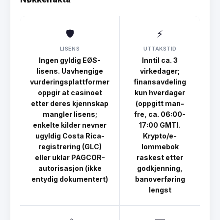
🛡️
⚡
LISENS
UTTAKSTID
Ingen gyldig EØS-
Inntil ca. 3
lisens. Uavhengige
virkedager;
vurderingsplattformer
finansavdeling
oppgir at casinoet
kun hverdager
etter deres kjennskap
(oppgitt man-
mangler lisens;
fre, ca. 06:00-
enkelte kilder nevner
17:00 GMT).
ugyldig Costa Rica-
Krypto/e-
registrering (GLC)
lommebok
eller uklar PAGCOR-
raskest etter
autorisasjon (ikke
godkjenning,
entydig dokumentert)
banoverføring
lengst