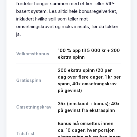
fordeler henger sammen med et tier- eller VIP-
basert system. Les alltid hele bonusregelverket,
inkludert hvilke spill som teller mot
omsetningskravet og maks innsats, før du takker
ja.
100 % opp til 5 000 kr + 200
Velkomstbonus
ekstra spinn
200 ekstra spinn (20 per
dag over flere dager, 1 kr per
Gratisspinn
spinn, 40x omsetningskrav
på gevinst)
35x (innskudd + bonus); 40x
Omsetningskrav
på gevinst fra ekstraspinn
Bonus må omsettes innen
ca. 10 dager; hver porsjon
Tidsfrist
ekstraspinn må brukes innen