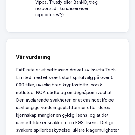
Vipps, Trustly eller BankID; treg
responstid i kundeservicen
rapporteres";}
Vår vurdering
FatPirate er et nettcasino drevet av Invicta Tech
Limited med et svært stort spillutvalg på over 6
000 titler, uvanlig bred kryptostøtte, norsk
nettsted, NOK-støtte og en døgnåpen livechat.
Den avgjørende svakheten er at casinoet ifølge
uavhengige vurderingsplattformer etter deres
kjennskap mangler en gyldig lisens, og at det
uansett ikke er snakk om en EØS-lisens. Det gir
svakere spillerbeskyttelse, uklare klagemuligheter