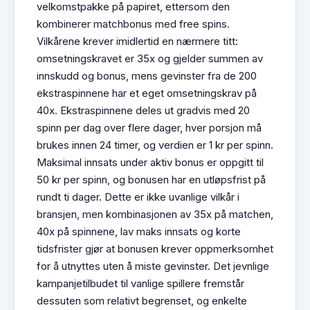
velkomstpakke på papiret, ettersom den
kombinerer matchbonus med free spins.
Vilkårene krever imidlertid en nærmere titt:
omsetningskravet er 35x og gjelder summen av
innskudd og bonus, mens gevinster fra de 200
ekstraspinnene har et eget omsetningskrav på
40x. Ekstraspinnene deles ut gradvis med 20
spinn per dag over flere dager, hver porsjon må
brukes innen 24 timer, og verdien er 1 kr per spinn.
Maksimal innsats under aktiv bonus er oppgitt til
50 kr per spinn, og bonusen har en utløpsfrist på
rundt ti dager. Dette er ikke uvanlige vilkår i
bransjen, men kombinasjonen av 35x på matchen,
40x på spinnene, lav maks innsats og korte
tidsfrister gjør at bonusen krever oppmerksomhet
for å utnyttes uten å miste gevinster. Det jevnlige
kampanjetilbudet til vanlige spillere fremstår
dessuten som relativt begrenset, og enkelte