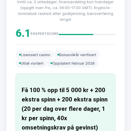
Inntil ca. 3 virkedager; finansavdeling kun hverdager
(oppgitt man-fre, ca. 06:00-17:00 GMT). Krypto/e-
lommebok raskest etter godkjenning, banoverføring
lengst
6.1
EKSPERTSCORE
Lisensiert casino
Bonusvilkår verifisert
Uttak vurdert
Oppdatert februar 2026
Få 100 % opp til 5 000 kr + 200
ekstra spinn + 200 ekstra spinn
(20 per dag over flere dager, 1
kr per spinn, 40x
omsetningskrav på gevinst)