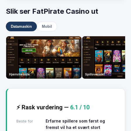
Slik ser FatPirate Casino ut
Datamaskin
Mobil
Hjemmeside
Spilloversikt
⚡ Rask vurdering —
6.1 / 10
Erfarne spillere som først og
Beste for
fremst vil ha et svært stort