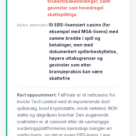
brukertilbakemeldinger, samt
gevinster som hovedregel
skattepliktige
Et EØS-lisensiert casino (for
Bedre alternativ?
eksempel med MGA-lisens) med
samme bredde i spill og
betalinger, men med
dokumentert spillerbeskyttelse,
høyere uttaksgrenser og
gevinster som etter
bransjepraksis kan være
skattefrie
Kort oppsummert:
FatPirate er et nettcasino fra
Invicta Tech Limited med et imponerende stort
spillutvalg, bred kryptostøtte, norsk nettsted, NOK-
støtte og døgnåpen livechat. Den avgjørende
svakheten er at casinoet etter de uavhengige
vurderingsplattformenes kjennskap mangler en
gyldig lisens, og det er ingen EØS-lisens. Lave