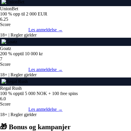
UnionBet
100 % opp til 2 000 EUR
6.25
Score
Hent bonus →
Les anmeldelse →
18+ | Regler gjelder
Goatz
200 % opptil 10 000 kr
7
Score
Hent bonus →
Les anmeldelse →
18+ | Regler gjelder
Regal Rush
100 % opptil 5 000 NOK + 100 free spins
6.0
Score
Hent bonus →
Les anmeldelse →
18+ | Regler gjelder
🎁
Bonus og kampanjer