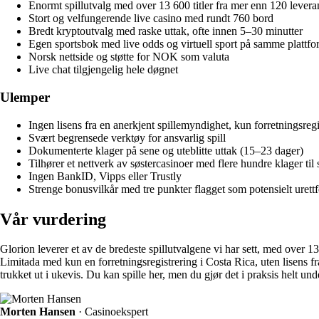
Enormt spillutvalg med over 13 600 titler fra mer enn 120 levera
Stort og velfungerende live casino med rundt 760 bord
Bredt kryptoutvalg med raske uttak, ofte innen 5–30 minutter
Egen sportsbok med live odds og virtuell sport på samme plattf
Norsk nettside og støtte for NOK som valuta
Live chat tilgjengelig hele døgnet
Ulemper
Ingen lisens fra en anerkjent spillemyndighet, kun forretningsregi
Svært begrensede verktøy for ansvarlig spill
Dokumenterte klager på sene og uteblitte uttak (15–23 dager)
Tilhører et nettverk av søstercasinoer med flere hundre klager ti
Ingen BankID, Vipps eller Trustly
Strenge bonusvilkår med tre punkter flagget som potensielt urett
Vår vurdering
Glorion leverer et av de bredeste spillutvalgene vi har sett, med over 1
Limitada med kun en forretningsregistrering i Costa Rica, uten lisens f
trukket ut i ukevis. Du kan spille her, men du gjør det i praksis helt unde
Morten Hansen
· Casinoekspert