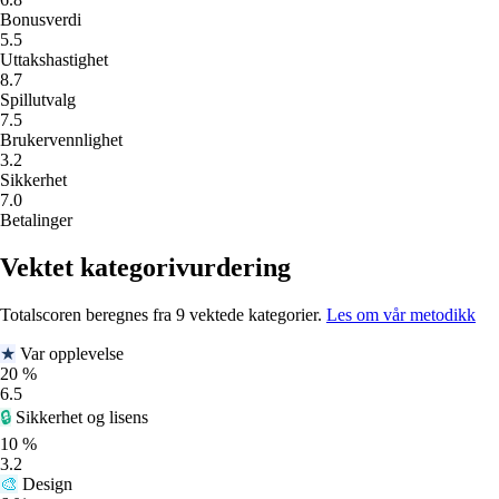
Bonusverdi
5.5
Uttakshastighet
8.7
Spillutvalg
7.5
Brukervennlighet
3.2
Sikkerhet
7.0
Betalinger
Vektet kategorivurdering
Totalscoren beregnes fra 9 vektede kategorier.
Les om vår metodikk
★
Var opplevelse
20 %
6.5
🔒
Sikkerhet og lisens
10 %
3.2
🎨
Design