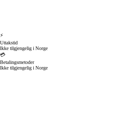
⚡
Uttakstid
Ikke tilgjengelig i Norge
💳
Betalingsmetoder
Ikke tilgjengelig i Norge