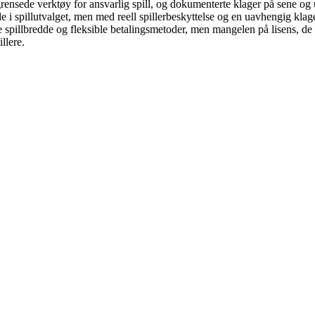
rensede verktøy for ansvarlig spill, og dokumenterte klager på sene og u
i spillutvalget, men med reell spillerbeskyttelse og en uavhengig klag
 spillbredde og fleksible betalingsmetoder, men mangelen på lisens, de
llere.