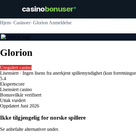
casino
bonuser
Hjem
›
Casinoer
›
Glorion Anmeldelse
Glorion
Uregulert casino
Lisensiert · Ingen lisens fra anerkjent spillemyndighet (kun forretningsr
5.4
Ekspertscore
Lisensiert casino
Bonusvilkår verifisert
Uttak vurdert
Oppdatert Juni 2026
Ikke tilgjengelig for norske spillere
Se anbefalte alternativer under.