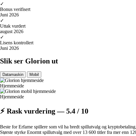
✓
Bonus verifisert
Juni 2026
✓
Uttak vurdert
august 2026
✓
Lisens kontrollert
Juni 2026
Slik ser Glorion ut
Datamaskin
Mobil
Hjemmeside
Hjemmeside
⚡ Rask vurdering —
5.4 / 10
Beste for
Erfarne spillere som vil ha bredt spillutvalg og kryptobetaling,
Største styrke
Enormt spillutvalg med over 13 600 titler fra mer enn 12