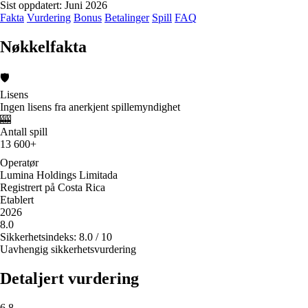
Sist oppdatert: Juni 2026
Fakta
Vurdering
Bonus
Betalinger
Spill
FAQ
Nøkkelfakta
🛡️
Lisens
Ingen lisens fra anerkjent spillemyndighet
🎰
Antall spill
13 600+
Operatør
Lumina Holdings Limitada
Registrert på Costa Rica
Etablert
2026
8.0
Sikkerhetsindeks: 8.0 / 10
Uavhengig sikkerhetsvurdering
Detaljert vurdering
6.8