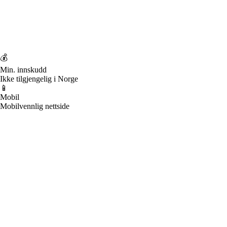
💰
Min. innskudd
Ikke tilgjengelig i Norge
📱
Mobil
Mobilvennlig nettside