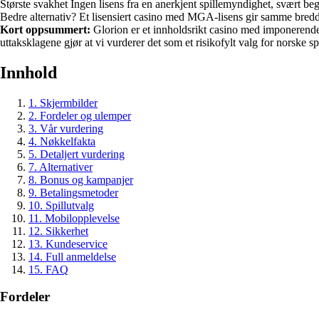
Største svakhet
Ingen lisens fra en anerkjent spillemyndighet, svært beg
Bedre alternativ?
Et lisensiert casino med MGA-lisens gir samme bredde 
Kort oppsummert:
Glorion er et innholdsrikt casino med imponerende
uttaksklagene gjør at vi vurderer det som et risikofylt valg for norske spi
Innhold
1.
Skjermbilder
2.
Fordeler og ulemper
3.
Vår vurdering
4.
Nøkkelfakta
5.
Detaljert vurdering
7.
Alternativer
8.
Bonus og kampanjer
9.
Betalingsmetoder
10.
Spillutvalg
11.
Mobilopplevelse
12.
Sikkerhet
13.
Kundeservice
14.
Full anmeldelse
15.
FAQ
Fordeler