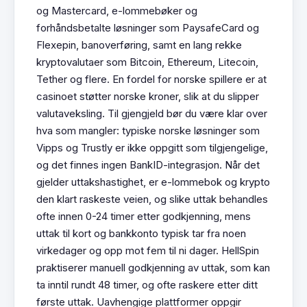
og Mastercard, e-lommebøker og
forhåndsbetalte løsninger som PaysafeCard og
Flexepin, banoverføring, samt en lang rekke
kryptovalutaer som Bitcoin, Ethereum, Litecoin,
Tether og flere. En fordel for norske spillere er at
casinoet støtter norske kroner, slik at du slipper
valutaveksling. Til gjengjeld bør du være klar over
hva som mangler: typiske norske løsninger som
Vipps og Trustly er ikke oppgitt som tilgjengelige,
og det finnes ingen BankID-integrasjon. Når det
gjelder uttakshastighet, er e-lommebok og krypto
den klart raskeste veien, og slike uttak behandles
ofte innen 0-24 timer etter godkjenning, mens
uttak til kort og bankkonto typisk tar fra noen
virkedager og opp mot fem til ni dager. HellSpin
praktiserer manuell godkjenning av uttak, som kan
ta inntil rundt 48 timer, og ofte raskere etter ditt
første uttak. Uavhengige plattformer oppgir