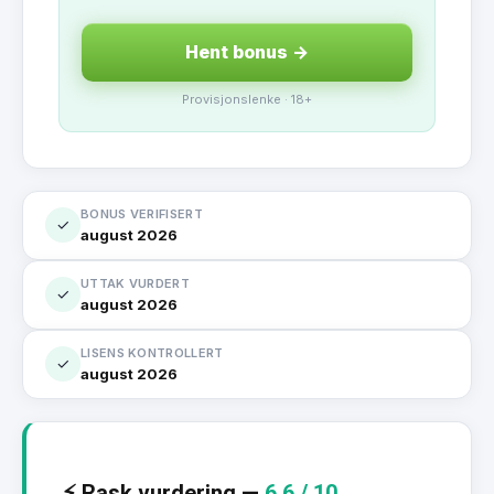
Hent bonus →
Provisjonslenke · 18+
BONUS VERIFISERT
✓
august 2026
UTTAK VURDERT
✓
august 2026
LISENS KONTROLLERT
✓
august 2026
⚡ Rask vurdering —
6.6 / 10