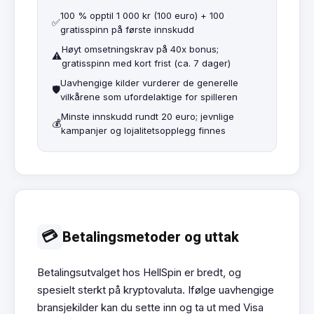
100 % opptil 1 000 kr (100 euro) + 100
✅
gratisspinn på første innskudd
Høyt omsetningskrav på 40x bonus;
⚠️
gratisspinn med kort frist (ca. 7 dager)
Uavhengige kilder vurderer de generelle
🛡️
vilkårene som ufordelaktige for spilleren
Minste innskudd rundt 20 euro; jevnlige
💰
kampanjer og lojalitetsopplegg finnes
💳
Betalingsmetoder og uttak
Betalingsutvalget hos HellSpin er bredt, og
spesielt sterkt på kryptovaluta. Ifølge uavhengige
bransjekilder kan du sette inn og ta ut med Visa