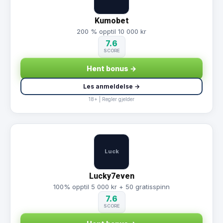
Kumobet
200 % opptil 10 000 kr
7.6
SCORE
Hent bonus →
Les anmeldelse →
18+ | Regler gjelder
Luck
Lucky7even
100% opptil 5 000 kr + 50 gratisspinn
7.6
SCORE