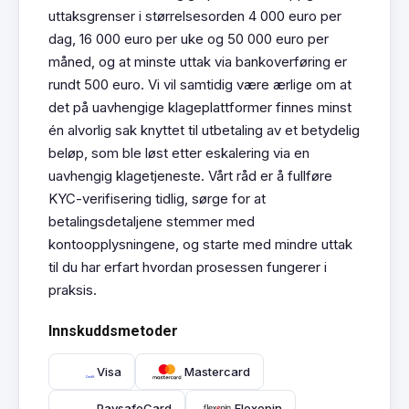
uttaksgrenser i størrelsesorden 4 000 euro per
dag, 16 000 euro per uke og 50 000 euro per
måned, og at minste uttak via bankoverføring er
rundt 500 euro. Vi vil samtidig være ærlige om at
det på uavhengige klageplattformer finnes minst
én alvorlig sak knyttet til utbetaling av et betydelig
beløp, som ble løst etter eskalering via en
uavhengig klagetjeneste. Vårt råd er å fullføre
KYC-verifisering tidlig, sørge for at
betalingsdetaljene stemmer med
kontoopplysningene, og starte med mindre uttak
til du har erfart hvordan prosessen fungerer i
praksis.
Innskuddsmetoder
Visa
Mastercard
PaysafeCard
Flexepin