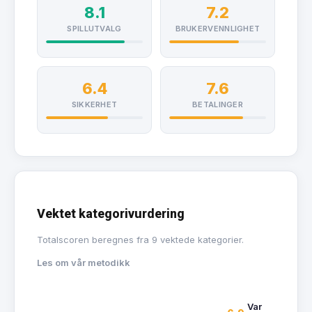
8.1
7.2
SPILLUTVALG
BRUKERVENNLIGHET
6.4
7.6
SIKKERHET
BETALINGER
Vektet kategorivurdering
Totalscoren beregnes fra 9 vektede kategorier.
Les om vår metodikk
Var