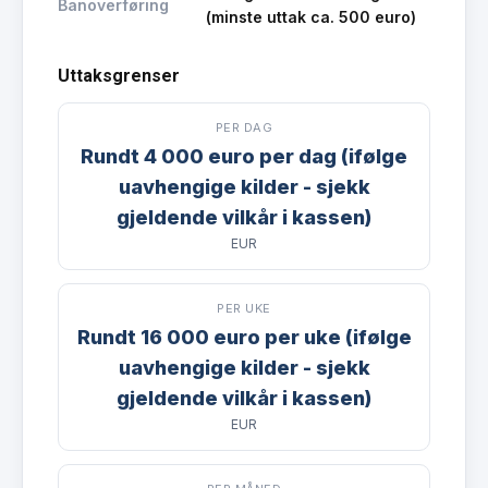
Banoverføring
(minste uttak ca. 500 euro)
Uttaksgrenser
PER DAG
Rundt 4 000 euro per dag (ifølge
uavhengige kilder - sjekk
gjeldende vilkår i kassen)
EUR
PER UKE
Rundt 16 000 euro per uke (ifølge
uavhengige kilder - sjekk
gjeldende vilkår i kassen)
EUR