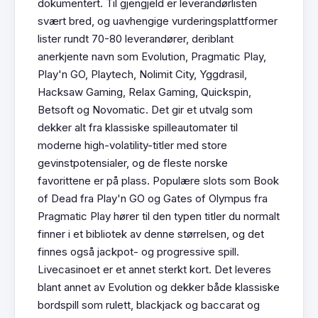
dokumentert. Til gjengjeld er leverandørlisten
svært bred, og uavhengige vurderingsplattformer
lister rundt 70-80 leverandører, deriblant
anerkjente navn som Evolution, Pragmatic Play,
Play'n GO, Playtech, Nolimit City, Yggdrasil,
Hacksaw Gaming, Relax Gaming, Quickspin,
Betsoft og Novomatic. Det gir et utvalg som
dekker alt fra klassiske spilleautomater til
moderne high-volatility-titler med store
gevinstpotensialer, og de fleste norske
favorittene er på plass. Populære slots som Book
of Dead fra Play'n GO og Gates of Olympus fra
Pragmatic Play hører til den typen titler du normalt
finner i et bibliotek av denne størrelsen, og det
finnes også jackpot- og progressive spill.
Livecasinoet er et annet sterkt kort. Det leveres
blant annet av Evolution og dekker både klassiske
bordspill som rulett, blackjack og baccarat og