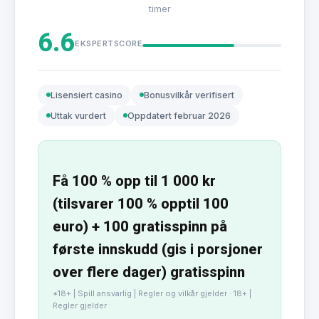
timer
6.6
EKSPERTSCORE
Lisensiert casino
Bonusvilkår verifisert
Uttak vurdert
Oppdatert februar 2026
Få 100 % opp til 1 000 kr
(tilsvarer 100 % opptil 100
euro) + 100 gratisspinn på
første innskudd (gis i porsjoner
over flere dager) gratisspinn
*18+ | Spill ansvarlig | Regler og vilkår gjelder · 18+ |
Regler gjelder