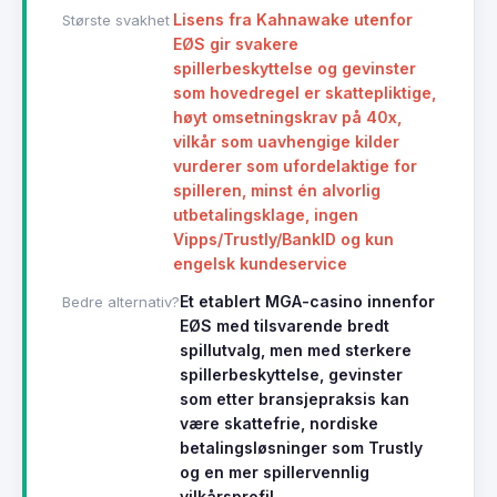
Lisens fra Kahnawake utenfor
Største svakhet
EØS gir svakere
spillerbeskyttelse og gevinster
som hovedregel er skattepliktige,
høyt omsetningskrav på 40x,
vilkår som uavhengige kilder
vurderer som ufordelaktige for
spilleren, minst én alvorlig
utbetalingsklage, ingen
Vipps/Trustly/BankID og kun
engelsk kundeservice
Et etablert MGA-casino innenfor
Bedre alternativ?
EØS med tilsvarende bredt
spillutvalg, men med sterkere
spillerbeskyttelse, gevinster
som etter bransjepraksis kan
være skattefrie, nordiske
betalingsløsninger som Trustly
og en mer spillervennlig
vilkårsprofil