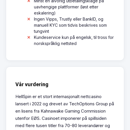
Minst én alvorlig utbetalingsklage på
uavhengige plattformer (løst etter
eskalering)
Ingen Vipps, Trustly eller BankID, og
manuell KYC som tidvis beskrives som
tungvint
Kundeservice kun på engelsk, til tross for
norskspråklig nettsted
Vår vurdering
HellSpin er et stort internasjonalt nettcasino
lansert i 2022 og drevet av TechOptions Group på
en lisens fra Kahnawake Gaming Commission
utenfor EØS. Casinoet imponerer på spillsiden
med flere tusen titler fra 70-80 leverandører og