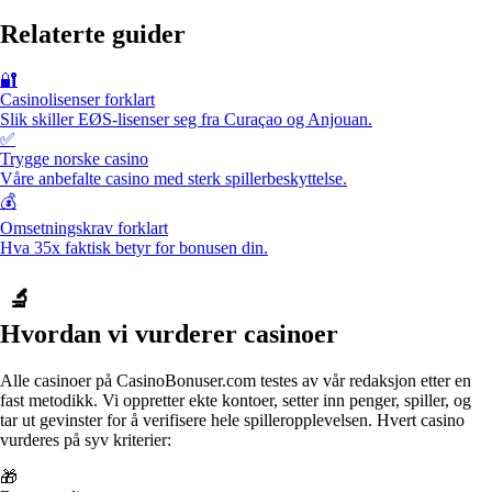
Relaterte guider
🔐
Casinolisenser forklart
Slik skiller EØS-lisenser seg fra Curaçao og Anjouan.
✅
Trygge norske casino
Våre anbefalte casino med sterk spillerbeskyttelse.
💰
Omsetningskrav forklart
Hva 35x faktisk betyr for bonusen din.
🔬
Hvordan vi vurderer casinoer
Alle casinoer på CasinoBonuser.com testes av vår redaksjon etter en
fast metodikk. Vi oppretter ekte kontoer, setter inn penger, spiller, og
tar ut gevinster for å verifisere hele spilleropplevelsen. Hvert casino
vurderes på syv kriterier:
🎁