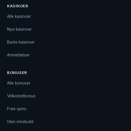
KASINOER
Alle kasinoer
Nye kasinoer
Beste kasinoer
Anmeldelser
BONUSER
Alle bonuser
Velkomstbonus
Free spins
Uten innskudd