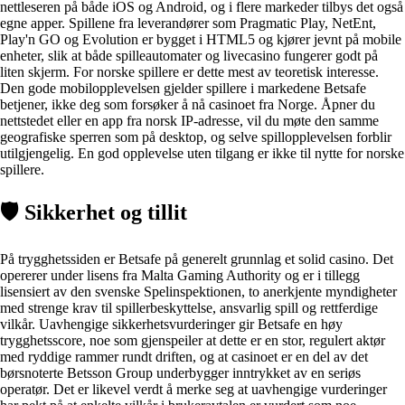
nettleseren på både iOS og Android, og i flere markeder tilbys det også
egne apper. Spillene fra leverandører som Pragmatic Play, NetEnt,
Play'n GO og Evolution er bygget i HTML5 og kjører jevnt på mobile
enheter, slik at både spilleautomater og livecasino fungerer godt på
liten skjerm. For norske spillere er dette mest av teoretisk interesse.
Den gode mobilopplevelsen gjelder spillere i markedene Betsafe
betjener, ikke deg som forsøker å nå casinoet fra Norge. Åpner du
nettstedet eller en app fra norsk IP-adresse, vil du møte den samme
geografiske sperren som på desktop, og selve spillopplevelsen forblir
utilgjengelig. En god opplevelse uten tilgang er ikke til nytte for norske
spillere.
🛡️
Sikkerhet og tillit
På trygghetssiden er Betsafe på generelt grunnlag et solid casino. Det
opererer under lisens fra Malta Gaming Authority og er i tillegg
lisensiert av den svenske Spelinspektionen, to anerkjente myndigheter
med strenge krav til spillerbeskyttelse, ansvarlig spill og rettferdige
vilkår. Uavhengige sikkerhetsvurderinger gir Betsafe en høy
trygghetsscore, noe som gjenspeiler at dette er en stor, regulert aktør
med ryddige rammer rundt driften, og at casinoet er en del av det
børsnoterte Betsson Group underbygger inntrykket av en seriøs
operatør. Det er likevel verdt å merke seg at uavhengige vurderinger