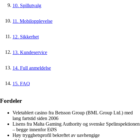
10.
Spillutvalg
11.
Mobilopplevelse
12.
Sikkerhet
13.
Kundeservice
14.
Full anmeldelse
15.
FAQ
Fordeler
Veletablert casino fra Betsson Group (BML Group Ltd.) med
lang fartstid siden 2006
Lisens fra Malta Gaming Authority og svenske Spelinspektionen
– begge innenfor EØS
Høy trygghetsprofil bekreftet av uavhengige