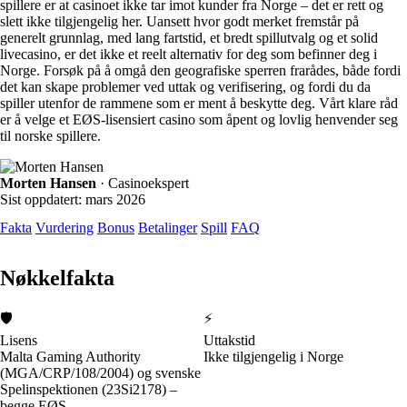
spillere er at casinoet ikke tar imot kunder fra Norge – det er rett og
slett ikke tilgjengelig her. Uansett hvor godt merket fremstår på
generelt grunnlag, med lang fartstid, et bredt spillutvalg og et solid
livecasino, er det ikke et reelt alternativ for deg som befinner deg i
Norge. Forsøk på å omgå den geografiske sperren frarådes, både fordi
det kan skape problemer ved uttak og verifisering, og fordi du da
spiller utenfor de rammene som er ment å beskytte deg. Vårt klare råd
er å velge et EØS-lisensiert casino som åpent og lovlig henvender seg
til norske spillere.
Morten Hansen
· Casinoekspert
Sist oppdatert: mars 2026
Fakta
Vurdering
Bonus
Betalinger
Spill
FAQ
Nøkkelfakta
🛡️
⚡
Lisens
Uttakstid
Malta Gaming Authority
Ikke tilgjengelig i Norge
(MGA/CRP/108/2004) og svenske
Spelinspektionen (23Si2178) –
begge EØS