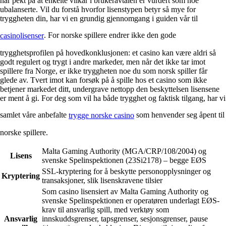
har pekt på at enkelte vilkår i brukeravtalen er vurdert som noe
ubalanserte. Vil du forstå hvorfor lisenstypen betyr så mye for
tryggheten din, har vi en grundig gjennomgang i guiden vår til
. For norske spillere endrer ikke den gode
casinolisenser
trygghetsprofilen på hovedkonklusjonen: et casino kan være aldri så
godt regulert og trygt i andre markeder, men når det ikke tar imot
spillere fra Norge, er ikke tryggheten noe du som norsk spiller får
glede av. Tvert imot kan forsøk på å spille hos et casino som ikke
betjener markedet ditt, undergrave nettopp den beskyttelsen lisensene
er ment å gi. For deg som vil ha både trygghet og faktisk tilgang, har vi
samlet våre anbefalte
som henvender seg åpent til
trygge norske casino
norske spillere.
Malta Gaming Authority (MGA/CRP/108/2004) og
Lisens
svenske Spelinspektionen (23Si2178) – begge EØS
SSL-kryptering for å beskytte personopplysninger og
Kryptering
transaksjoner, slik lisenskravene tilsier
Som casino lisensiert av Malta Gaming Authority og
svenske Spelinspektionen er operatøren underlagt EØS-
krav til ansvarlig spill, med verktøy som
Ansvarlig
innskuddsgrenser, tapsgrenser, sesjonsgrenser, pause