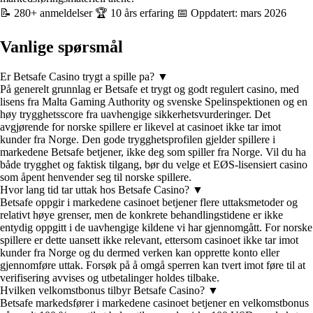
📝 280+ anmeldelser
🏆 10 års erfaring
📅 Oppdatert: mars 2026
Vanlige spørsmål
Er Betsafe Casino trygt a spille pa?
▼
På generelt grunnlag er Betsafe et trygt og godt regulert casino, med
lisens fra Malta Gaming Authority og svenske Spelinspektionen og en
høy trygghetsscore fra uavhengige sikkerhetsvurderinger. Det
avgjørende for norske spillere er likevel at casinoet ikke tar imot
kunder fra Norge. Den gode trygghetsprofilen gjelder spillere i
markedene Betsafe betjener, ikke deg som spiller fra Norge. Vil du ha
både trygghet og faktisk tilgang, bør du velge et EØS-lisensiert casino
som åpent henvender seg til norske spillere.
Hvor lang tid tar uttak hos Betsafe Casino?
▼
Betsafe oppgir i markedene casinoet betjener flere uttaksmetoder og
relativt høye grenser, men de konkrete behandlingstidene er ikke
entydig oppgitt i de uavhengige kildene vi har gjennomgått. For norske
spillere er dette uansett ikke relevant, ettersom casinoet ikke tar imot
kunder fra Norge og du dermed verken kan opprette konto eller
gjennomføre uttak. Forsøk på å omgå sperren kan tvert imot føre til at
verifisering avvises og utbetalinger holdes tilbake.
Hvilken velkomstbonus tilbyr Betsafe Casino?
▼
Betsafe markedsfører i markedene casinoet betjener en velkomstbonus