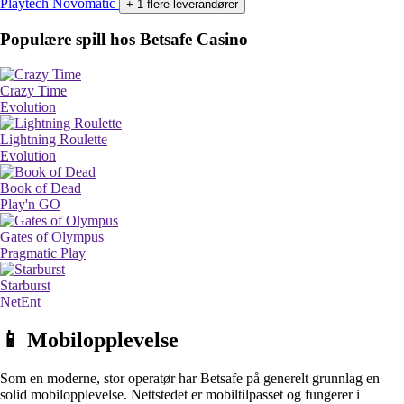
Playtech
Novomatic
+ 1 flere leverandører
Populære spill hos Betsafe Casino
Crazy Time
Evolution
Lightning Roulette
Evolution
Book of Dead
Play'n GO
Gates of Olympus
Pragmatic Play
Starburst
NetEnt
📱
Mobilopplevelse
Som en moderne, stor operatør har Betsafe på generelt grunnlag en
solid mobilopplevelse. Nettstedet er mobiltilpasset og fungerer i