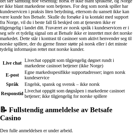
det sier samtidig noe vesentlig: norsk er ikke blant språkene, og Norge
er ikke blant markedene som betjenes. For deg som norsk spiller har
kundeservicen i praksis liten betydning, ettersom du uansett ikke kan
være kunde hos Betsafe. Skulle du forsøke å ta kontakt med support
fra Norge, vil du i beste fall få beskjed om at tjenesten ikke er
tilgjengelig i landet ditt. Fraværet av norsk språk i kundeservicen er i
seg selv et tydelig signal om at Betsafe ikke er innrettet mot det norske
markedet. Dette står i kontrast til casinoer som aktivt henvender seg til
norske spillere, der du gjerne finner støtte på norsk eller i det minste
tydelig informasjon rettet mot norske kunder.
Livechat oppgitt som tilgjengelig døgnet rundt i
Live chat
markedene casinoet betjener (ikke Norge)
Egne markedsspesifikke supportadresser; ingen norsk
E-post
kundeservice
Språk
Engelsk, spansk og svensk – ikke norsk
Livechat oppgitt som døgnåpen i markedene casinoet
Responstid
betjener; ikke tilgjengelig for norske spillere
📝
Fullstendig anmeldelse av Betsafe
Casino
Den fulle anmeldelsen er under arbeid.