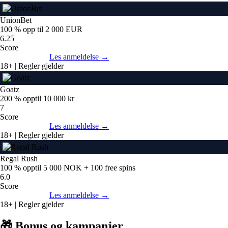
UnionBet
100 % opp til 2 000 EUR
6.25
Score
Hent bonus →
Les anmeldelse →
18+ | Regler gjelder
Goatz
200 % opptil 10 000 kr
7
Score
Hent bonus →
Les anmeldelse →
18+ | Regler gjelder
Regal Rush
100 % opptil 5 000 NOK + 100 free spins
6.0
Score
Hent bonus →
Les anmeldelse →
18+ | Regler gjelder
🎁
Bonus og kampanjer