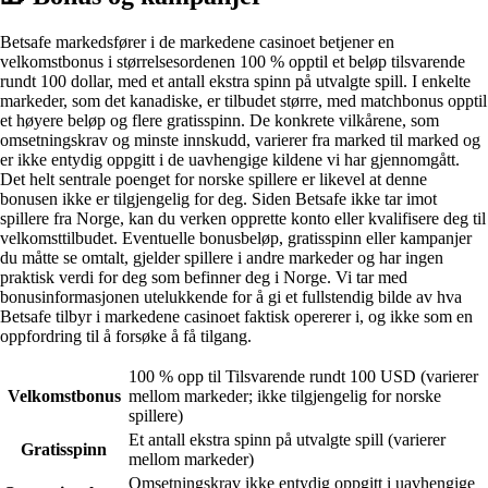
Betsafe markedsfører i de markedene casinoet betjener en
velkomstbonus i størrelsesordenen 100 % opptil et beløp tilsvarende
rundt 100 dollar, med et antall ekstra spinn på utvalgte spill. I enkelte
markeder, som det kanadiske, er tilbudet større, med matchbonus opptil
et høyere beløp og flere gratisspinn. De konkrete vilkårene, som
omsetningskrav og minste innskudd, varierer fra marked til marked og
er ikke entydig oppgitt i de uavhengige kildene vi har gjennomgått.
Det helt sentrale poenget for norske spillere er likevel at denne
bonusen ikke er tilgjengelig for deg. Siden Betsafe ikke tar imot
spillere fra Norge, kan du verken opprette konto eller kvalifisere deg til
velkomsttilbudet. Eventuelle bonusbeløp, gratisspinn eller kampanjer
du måtte se omtalt, gjelder spillere i andre markeder og har ingen
praktisk verdi for deg som befinner deg i Norge. Vi tar med
bonusinformasjonen utelukkende for å gi et fullstendig bilde av hva
Betsafe tilbyr i markedene casinoet faktisk opererer i, og ikke som en
oppfordring til å forsøke å få tilgang.
100 % opp til Tilsvarende rundt 100 USD (varierer
Velkomstbonus
mellom markeder; ikke tilgjengelig for norske
spillere)
Et antall ekstra spinn på utvalgte spill (varierer
Gratisspinn
mellom markeder)
Omsetningskrav ikke entydig oppgitt i uavhengige