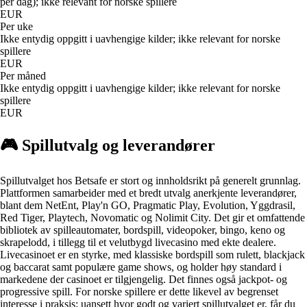
per dag); ikke relevant for norske spillere
EUR
Per uke
Ikke entydig oppgitt i uavhengige kilder; ikke relevant for norske
spillere
EUR
Per måned
Ikke entydig oppgitt i uavhengige kilder; ikke relevant for norske
spillere
EUR
🎮
Spillutvalg og leverandører
Spillutvalget hos Betsafe er stort og innholdsrikt på generelt grunnlag.
Plattformen samarbeider med et bredt utvalg anerkjente leverandører,
blant dem NetEnt, Play'n GO, Pragmatic Play, Evolution, Yggdrasil,
Red Tiger, Playtech, Novomatic og Nolimit City. Det gir et omfattende
bibliotek av spilleautomater, bordspill, videopoker, bingo, keno og
skrapelodd, i tillegg til et velutbygd livecasino med ekte dealere.
Livecasinoet er en styrke, med klassiske bordspill som rulett, blackjack
og baccarat samt populære game shows, og holder høy standard i
markedene der casinoet er tilgjengelig. Det finnes også jackpot- og
progressive spill. For norske spillere er dette likevel av begrenset
interesse i praksis: uansett hvor godt og variert spillutvalget er, får du