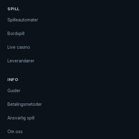
SPILL
Spilleautomater
Bordspill
Live casino
Leverandører
INFO
Guider
Betalingsmetoder
Ansvarlig spill
Om oss