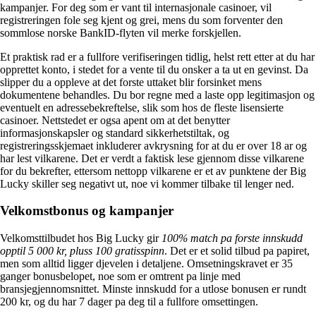
kampanjer. For deg som er vant til internasjonale casinoer, vil
registreringen fole seg kjent og grei, mens du som forventer den
sommlose norske BankID-flyten vil merke forskjellen.
Et praktisk rad er a fullfore verifiseringen tidlig, helst rett etter at du har
opprettet konto, i stedet for a vente til du onsker a ta ut en gevinst. Da
slipper du a oppleve at det forste uttaket blir forsinket mens
dokumentene behandles. Du bor regne med a laste opp legitimasjon og
eventuelt en adressebekreftelse, slik som hos de fleste lisensierte
casinoer. Nettstedet er ogsa apent om at det benytter
informasjonskapsler og standard sikkerhetstiltak, og
registreringsskjemaet inkluderer avkrysning for at du er over 18 ar og
har lest vilkarene. Det er verdt a faktisk lese gjennom disse vilkarene
for du bekrefter, ettersom nettopp vilkarene er et av punktene der Big
Lucky skiller seg negativt ut, noe vi kommer tilbake til lenger ned.
Velkomstbonus og kampanjer
Velkomsttilbudet hos Big Lucky gir
100% match pa forste innskudd
opptil 5 000 kr, pluss 100 gratisspinn
. Det er et solid tilbud pa papiret,
men som alltid ligger djevelen i detaljene. Omsetningskravet er 35
ganger bonusbelopet, noe som er omtrent pa linje med
bransjegjennomsnittet. Minste innskudd for a utlose bonusen er rundt
200 kr, og du har 7 dager pa deg til a fullfore omsettingen.