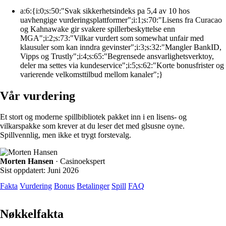
a:6:{i:0;s:50:"Svak sikkerhetsindeks pa 5,4 av 10 hos
uavhengige vurderingsplattformer";i:1;s:70:"Lisens fra Curacao
og Kahnawake gir svakere spillerbeskyttelse enn
MGA";i:2;s:73:"Vilkar vurdert som somewhat unfair med
klausuler som kan inndra gevinster";i:3;s:32:"Mangler BankID,
Vipps og Trustly";i:4;s:65:"Begrensede ansvarlighetsverktoy,
deler ma settes via kundeservice";i:5;s:62:"Korte bonusfrister og
varierende velkomsttilbud mellom kanaler";}
Vår vurdering
Et stort og moderne spillbibliotek pakket inn i en lisens- og
vilkarspakke som krever at du leser det med glsusne oyne.
Spillvennlig, men ikke et trygt forstevalg.
Morten Hansen
· Casinoekspert
Sist oppdatert: Juni 2026
Fakta
Vurdering
Bonus
Betalinger
Spill
FAQ
Nøkkelfakta