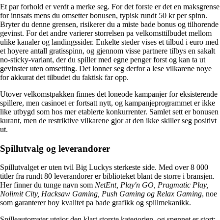
Et par forhold er verdt a merke seg. For det forste er det en maksgrense
for innsats mens du omsetter bonusen, typisk rundt 50 kr per spinn.
Bryter du denne grensen, risikerer du a miste bade bonus og tilhorende
gevinst. For det andre varierer storrelsen pa velkomsttilbudet mellom
ulike kanaler og landingssider. Enkelte steder vises et tilbud i euro med
et hoyere antall gratisspinn, og gjennom visse partnere tilbys en sakalt
no-sticky-variant, der du spiller med egne penger forst og kan ta ut
gevinster uten omsetting. Det lonner seg derfor a lese vilkarene noye
for akkurat det tilbudet du faktisk far opp.
Utover velkomstpakken finnes det loneode kampanjer for eksisterende
spillere, men casinoet er fortsatt nytt, og kampanjeprogrammet er ikke
like utbygd som hos mer etablerte konkurrenter. Samlet sett er bonusen
kurant, men de restriktive vilkarene gjor at den ikke skiller seg positivt
ut.
Spillutvalg og leverandorer
Spillutvalget er uten tvil Big Luckys sterkeste side. Med over 8 000
titler fra rundt 80 leverandorer er biblioteket blant de storre i bransjen.
Her finner du tunge navn som
NetEnt, Play'n GO, Pragmatic Play,
Nolimit City, Hacksaw Gaming, Push Gaming og Relax Gaming
, noe
som garanterer hoy kvalitet pa bade grafikk og spillmekanikk.
Spilleautomater utgjor den klart storste kategorien, og spennet er stort: