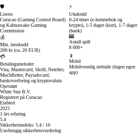
🛡️
⚡
Lisens
Uttakstid
Curacao (Gaming Control Board)
0-24 timer (e-lommebok og
og Kahnawake Gaming
krypto), 1-5 dager (kort), 1-7 dager
Commission
(bank)
🎰
💰
Antall spill
Min. innskudd
8 000+
200 kr (ca. 20 EUR)
📱
💳
Mobil
Betalingsmetoder
Mobilvennlig nettside (ingen egen
Visa, Mastercard, Skrill, Neteller,
app)
MuchBetter, Paysafecard,
bankoverforing og kryptovaluta
Operatør
White Star B.V.
Registrert på Curacao
Etablert
2025
1 års erfaring
5.4
Sikkerhetsindeks: 5.4 / 10
Uavhengig sikkerhetsvurdering