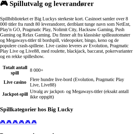
🎮
Spillutvalg og leverandører
Spillbiblioteket er Big Luckys sterkeste kort. Casinoet samler over 8
000 titler fra rundt 80 leverandorer, deriblant tunge navn som NetEnt,
Play'n GO, Pragmatic Play, Nolimit City, Hacksaw Gaming, Push
Gaming og Relax Gaming. Du finner alt fra klassiske spilleautomater
og Megaways-titler til bordspill, videopoker, bingo, keno og de
populere crash-spillene. Live casino leveres av Evolution, Pragmatic
Play Live og Live88, med roulette, blackjack, baccarat, pokervarianter
og en rekke spilleshow.
Totalt antall
8 000+
spill
Flere hundre live-bord (Evolution, Pragmatic Play
Live casino
Live, Live88)
Utvalg av jackpot- og Megaways-titler (eksakt antall
Jackpot-spill
ikke oppgitt)
Spillkategorier hos Big Lucky
🎮
🎮
🎮
🎮
🎮
🎮