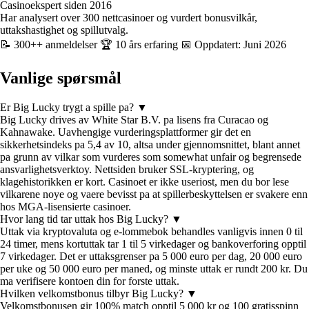
Casinoekspert siden 2016
Har analysert over 300 nettcasinoer og vurdert bonusvilkår,
uttakshastighet og spillutvalg.
📝 300++ anmeldelser
🏆 10 års erfaring
📅 Oppdatert: Juni 2026
Vanlige spørsmål
Er Big Lucky trygt a spille pa?
▼
Big Lucky drives av White Star B.V. pa lisens fra Curacao og
Kahnawake. Uavhengige vurderingsplattformer gir det en
sikkerhetsindeks pa 5,4 av 10, altsa under gjennomsnittet, blant annet
pa grunn av vilkar som vurderes som somewhat unfair og begrensede
ansvarlighetsverktoy. Nettsiden bruker SSL-kryptering, og
klagehistorikken er kort. Casinoet er ikke useriost, men du bor lese
vilkarene noye og vaere bevisst pa at spillerbeskyttelsen er svakere enn
hos MGA-lisensierte casinoer.
Hvor lang tid tar uttak hos Big Lucky?
▼
Uttak via kryptovaluta og e-lommebok behandles vanligvis innen 0 til
24 timer, mens kortuttak tar 1 til 5 virkedager og bankoverforing opptil
7 virkedager. Det er uttaksgrenser pa 5 000 euro per dag, 20 000 euro
per uke og 50 000 euro per maned, og minste uttak er rundt 200 kr. Du
ma verifisere kontoen din for forste uttak.
Hvilken velkomstbonus tilbyr Big Lucky?
▼
Velkomstbonusen gir 100% match opptil 5 000 kr og 100 gratisspinn