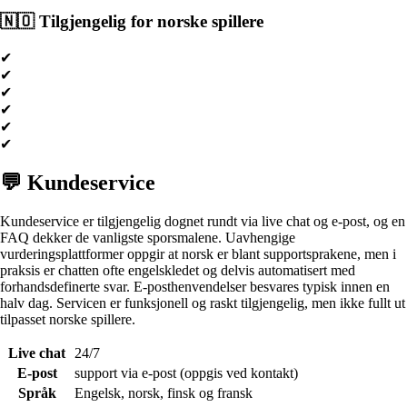
🇳🇴 Tilgjengelig for norske spillere
✔
✔
✔
✔
✔
✔
💬
Kundeservice
Kundeservice er tilgjengelig dognet rundt via live chat og e-post, og en
FAQ dekker de vanligste sporsmalene. Uavhengige
vurderingsplattformer oppgir at norsk er blant supportsprakene, men i
praksis er chatten ofte engelskledet og delvis automatisert med
forhandsdefinerte svar. E-posthenvendelser besvares typisk innen en
halv dag. Servicen er funksjonell og raskt tilgjengelig, men ikke fullt ut
tilpasset norske spillere.
Live chat
24/7
E-post
support via e-post (oppgis ved kontakt)
Språk
Engelsk, norsk, finsk og fransk