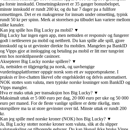
pa forste innskudd. Omsetningskravet er 35 ganger bonusbelopet,
minste innskudd er rundt 200 kr, og du har 7 dager pa a fullfore
omsettingen. Det er en maksgrense for innsats under omsetting, typisk
rundt 50 kr per spinn. Merk at storrelsen pa tilbudet kan variere mellom
ulike kanaler.
Kan jeg spille hos Big Lucky pa mobil?
▼
Big Lucky har ingen egen app, men nettsiden er responsiv og fungerer
godt i nettleseren pa mobil og nettbrett. Du kan spille alle spill, gjore
innskudd og ta ut gevinster direkte fra mobilen. Mangelen pa BankID
og Vipps gjor at innlogging og betaling pa mobil er litt mer tungvint
enn hos norsktilpassede casinoer.
Aksepterer Big Lucky norske spillere?
▼
Ja, nettsiden er tilgjengelig pa norsk, og uavhengige
vurderingsplattformer oppgir norsk som ett av supportsprakene. I
praksis er live-chatten likevel ofte engelskledet og delvis automatisert.
NOK stottes som valuta, men typiske norske losninger som BankID og
Vipps mangler.
Hva er maks uttak per transaksjon hos Big Lucky?
▼
Maksimalt uttak er 5 000 euro per dag, 20 000 euro per uke og 50 000
euro per maned. For de fleste vanlige spillere er dette rikelig, men
storspillere ma ta ut store gevinster over tid. Minste uttak er rundt 200
kr.
Kan jeg spille med norske kroner (NOK) hos Big Lucky?
▼
Ja, Big Lucky stotter norske kroner som valuta, slik at du slipper
valutaveksling og tilhorende gebyrer. Du kan likevel ikke bruke Vipps