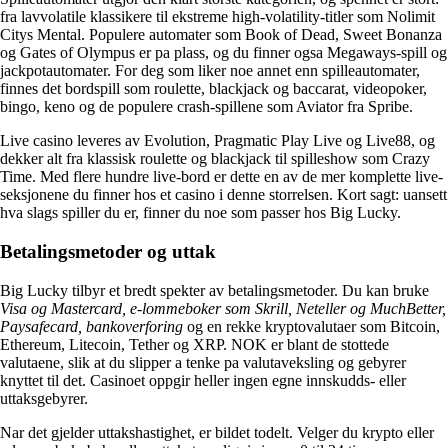
fra lavvolatile klassikere til ekstreme high-volatility-titler som Nolimit
Citys Mental. Populere automater som Book of Dead, Sweet Bonanza
og Gates of Olympus er pa plass, og du finner ogsa Megaways-spill og
jackpotautomater. For deg som liker noe annet enn spilleautomater,
finnes det bordspill som roulette, blackjack og baccarat, videopoker,
bingo, keno og de populere crash-spillene som Aviator fra Spribe.
Live casino leveres av Evolution, Pragmatic Play Live og Live88, og
dekker alt fra klassisk roulette og blackjack til spilleshow som Crazy
Time. Med flere hundre live-bord er dette en av de mer komplette live-
seksjonene du finner hos et casino i denne storrelsen. Kort sagt: uansett
hva slags spiller du er, finner du noe som passer hos Big Lucky.
Betalingsmetoder og uttak
Big Lucky tilbyr et bredt spekter av betalingsmetoder. Du kan bruke
Visa og Mastercard, e-lommeboker som Skrill, Neteller og MuchBetter,
Paysafecard, bankoverforing
og en rekke kryptovalutaer som Bitcoin,
Ethereum, Litecoin, Tether og XRP. NOK er blant de stottede
valutaene, slik at du slipper a tenke pa valutaveksling og gebyrer
knyttet til det. Casinoet oppgir heller ingen egne innskudds- eller
uttaksgebyrer.
Nar det gjelder uttakshastighet, er bildet todelt. Velger du krypto eller