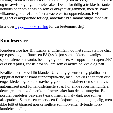
og tre avvist, og ingen ulos/te saker. Det er for tidlig a trekke bastante
konklusjoner om et casino som er drøyt et ar gammelt, men de svake
vilkarene gjor at vi anbefaler a vaere ekstra oppmerksom. Hvis
trygghet er avgjorende for deg, anbefaler vi a sammenligne med var
liste over
for du bestemmer deg.
trygge norske casino
Kundeservice
Kundeservice hos Big Lucky er tilgjengelig dognet rundt via live chat
og e-post, og det finnes en FAQ-seksjon som dekker de vanligste
sporsmalene om konto, betaling og bonuser. At supporten er apen 24/7
er et klart pluss, spesielt for spillere som er aktive pa kveld og natt.
Kvaliteten er likevel litt blandet. Uavhengige vurderingsplattformer
oppgir at norsk er blant supportsprakene, men i praksis er chatten ofte
engelskledet, og enkelte uavhengige kilder beskriver den som delvis
automatisert med forhandsdefinerte svar. For enkle sporsmal fungerer
dette greit, men ved mer kompliserte saker kan det bli tungvint. E-
posthenvendelser besvares typisk innen en halv dag, noe som er
akseptabelt. Samlet sett er servicen funksjonell og lett tilgjengelig, men
ikke fullt ut tilpasset norske spillere som forventer flytende norsk
kundebehandling.