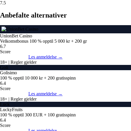
7.5
Anbefalte alternativer
UnionBet Casino
Velkomstbonus 100 % opptil 5 000 kr + 200 gr
6.7
Score
Hent bonus →
Les anmeldelse →
18+ | Regler gjelder
Goli
Golisimo
100 % opptil 10 000 kr + 200 gratisspinn
6.4
Score
Hent bonus →
Les anmeldelse →
18+ | Regler gjelder
Luck
LuckyFruits
100 % opptil 300 EUR + 100 gratisspinn
6.4
Score
Hent bonus →
Les anmeldelse →