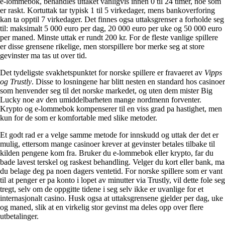
e-lommebok, behandles uttaket vanligvis innen 0 til 24 timer, noe som
er raskt. Kortuttak tar typisk 1 til 5 virkedager, mens bankoverforing
kan ta opptil 7 virkedager. Det finnes ogsa uttaksgrenser a forholde seg
til: maksimalt 5 000 euro per dag, 20 000 euro per uke og 50 000 euro
per maned. Minste uttak er rundt 200 kr. For de fleste vanlige spillere
er disse grensene rikelige, men storspillere bor merke seg at store
gevinster ma tas ut over tid.
Det tydeligste svakhetspunktet for norske spillere er fravaeret av
Vipps
og Trustly
. Disse to losningene har blitt nesten en standard hos casinoer
som henvender seg til det norske markedet, og uten dem mister Big
Lucky noe av den umiddelbarheten mange nordmenn forventer.
Krypto og e-lommebok kompenserer til en viss grad pa hastighet, men
kun for de som er komfortable med slike metoder.
Et godt rad er a velge samme metode for innskudd og uttak der det er
mulig, ettersom mange casinoer krever at gevinster betales tilbake til
kilden pengene kom fra. Bruker du e-lommebok eller krypto, far du
bade lavest terskel og raskest behandling. Velger du kort eller bank, ma
du belage deg pa noen dagers ventetid. For norske spillere som er vant
til at penger er pa konto i lopet av minutter via Trustly, vil dette fole seg
tregt, selv om de oppgitte tidene i seg selv ikke er uvanlige for et
internasjonalt casino. Husk ogsa at uttaksgrensene gjelder per dag, uke
og maned, slik at en virkelig stor gevinst ma deles opp over flere
utbetalinger.