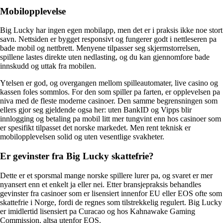
Mobilopplevelse
Big Lucky har ingen egen mobilapp, men det er i praksis ikke noe stort
savn. Nettsiden er bygget responsivt og fungerer godt i nettleseren pa
bade mobil og nettbrett. Menyene tilpasser seg skjermstorrelsen,
spillene lastes direkte uten nedlasting, og du kan gjennomfore bade
innskudd og uttak fra mobilen.
Ytelsen er god, og overgangen mellom spilleautomater, live casino og
kassen foles sommlos. For den som spiller pa farten, er opplevelsen pa
niva med de fleste moderne casinoer. Den samme begrensningen som
ellers gjor seg gjeldende ogsa her: uten BankID og Vipps blir
innlogging og betaling pa mobil litt mer tungvint enn hos casinoer som
er spesifikt tilpasset det norske markedet. Men rent teknisk er
mobilopplevelsen solid og uten vesentlige svakheter.
Er gevinster fra Big Lucky skattefrie?
Dette er et sporsmal mange norske spillere lurer pa, og svaret er mer
nyansert enn et enkelt ja eller nei. Etter bransjepraksis behandles
gevinster fra casinoer som er lisensiert innenfor EU eller EOS ofte som
skattefrie i Norge, fordi de regnes som tilstrekkelig regulert. Big Lucky
er imidlertid lisensiert pa Curacao og hos Kahnawake Gaming
Commission, altsa utenfor EOS.