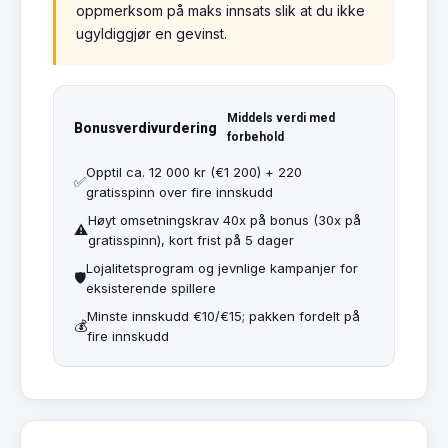
oppmerksom på maks innsats slik at du ikke
ugyldiggjør en gevinst.
Middels verdi med
Bonusverdivurdering
forbehold
Opptil ca. 12 000 kr (€1 200) + 220
✅
gratisspinn over fire innskudd
Høyt omsetningskrav 40x på bonus (30x på
⚠️
gratisspinn), kort frist på 5 dager
Lojalitetsprogram og jevnlige kampanjer for
🛡️
eksisterende spillere
Minste innskudd €10/€15; pakken fordelt på
💰
fire innskudd