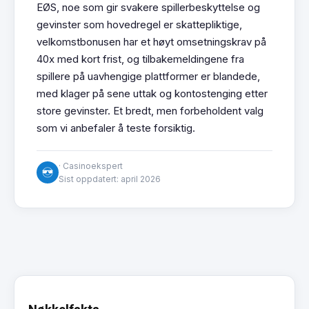
EØS, noe som gir svakere spillerbeskyttelse og
gevinster som hovedregel er skattepliktige,
velkomstbonusen har et høyt omsetningskrav på
40x med kort frist, og tilbakemeldingene fra
spillere på uavhengige plattformer er blandede,
med klager på sene uttak og kontostenging etter
store gevinster. Et bredt, men forbeholdent valg
som vi anbefaler å teste forsiktig.
· Casinoekspert
Sist oppdatert: april 2026