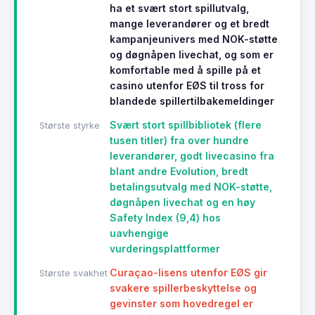
ha et svært stort spillutvalg,
mange leverandører og et bredt
kampanjeunivers med NOK-støtte
og døgnåpen livechat, og som er
komfortable med å spille på et
casino utenfor EØS til tross for
blandede spillertilbakemeldinger
Svært stort spillbibliotek (flere
Største styrke
tusen titler) fra over hundre
leverandører, godt livecasino fra
blant andre Evolution, bredt
betalingsutvalg med NOK-støtte,
døgnåpen livechat og en høy
Safety Index (9,4) hos
uavhengige
vurderingsplattformer
Curaçao-lisens utenfor EØS gir
Største svakhet
svakere spillerbeskyttelse og
gevinster som hovedregel er