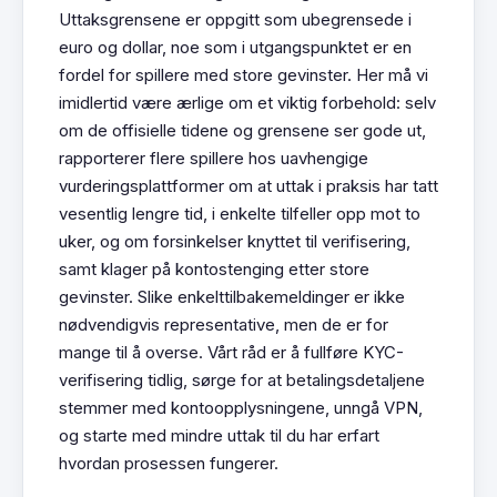
Uttaksgrensene er oppgitt som ubegrensede i
euro og dollar, noe som i utgangspunktet er en
fordel for spillere med store gevinster. Her må vi
imidlertid være ærlige om et viktig forbehold: selv
om de offisielle tidene og grensene ser gode ut,
rapporterer flere spillere hos uavhengige
vurderingsplattformer om at uttak i praksis har tatt
vesentlig lengre tid, i enkelte tilfeller opp mot to
uker, og om forsinkelser knyttet til verifisering,
samt klager på kontostenging etter store
gevinster. Slike enkelttilbakemeldinger er ikke
nødvendigvis representative, men de er for
mange til å overse. Vårt råd er å fullføre KYC-
verifisering tidlig, sørge for at betalingsdetaljene
stemmer med kontoopplysningene, unngå VPN,
og starte med mindre uttak til du har erfart
hvordan prosessen fungerer.