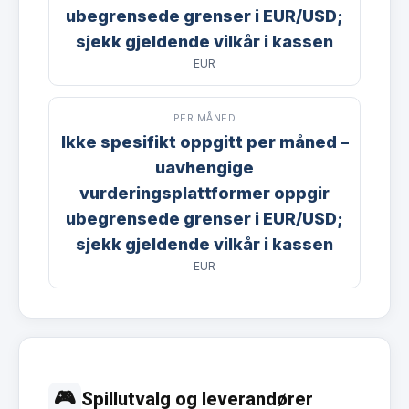
ubegrensede grenser i EUR/USD;
sjekk gjeldende vilkår i kassen
EUR
PER MÅNED
Ikke spesifikt oppgitt per måned –
uavhengige
vurderingsplattformer oppgir
ubegrensede grenser i EUR/USD;
sjekk gjeldende vilkår i kassen
EUR
🎮
Spillutvalg og leverandører