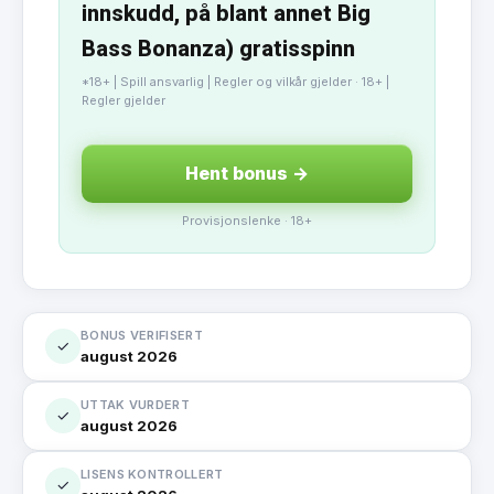
innskudd, på blant annet Big
Bass Bonanza) gratisspinn
*18+ | Spill ansvarlig | Regler og vilkår gjelder · 18+ |
Regler gjelder
Hent bonus →
Provisjonslenke · 18+
BONUS VERIFISERT
✓
august 2026
UTTAK VURDERT
✓
august 2026
LISENS KONTROLLERT
✓