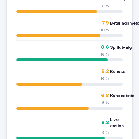
8 %
7.9
Betalingsmet
10 %
8.6
Spillutvalg
16 %
6.2
Bonuser
16 %
6.8
Kundestotte
6 %
Live
8.3
casino
8 %