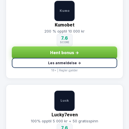
Kumo
Kumobet
200 % opptil 10 000 kr
7.6
SCORE
Hent bonus →
Les anmeldelse →
18+ | Regler gjelder
Luck
Lucky7even
100% opptil 5 000 kr + 50 gratisspinn
7.6