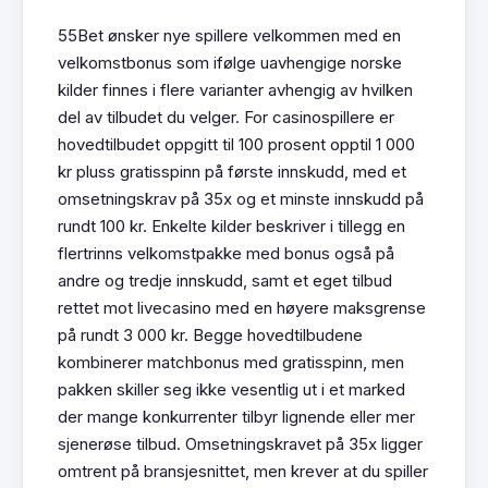
55Bet ønsker nye spillere velkommen med en
velkomstbonus som ifølge uavhengige norske
kilder finnes i flere varianter avhengig av hvilken
del av tilbudet du velger. For casinospillere er
hovedtilbudet oppgitt til 100 prosent opptil 1 000
kr pluss gratisspinn på første innskudd, med et
omsetningskrav på 35x og et minste innskudd på
rundt 100 kr. Enkelte kilder beskriver i tillegg en
flertrinns velkomstpakke med bonus også på
andre og tredje innskudd, samt et eget tilbud
rettet mot livecasino med en høyere maksgrense
på rundt 3 000 kr. Begge hovedtilbudene
kombinerer matchbonus med gratisspinn, men
pakken skiller seg ikke vesentlig ut i et marked
der mange konkurrenter tilbyr lignende eller mer
sjenerøse tilbud. Omsetningskravet på 35x ligger
omtrent på bransjesnittet, men krever at du spiller