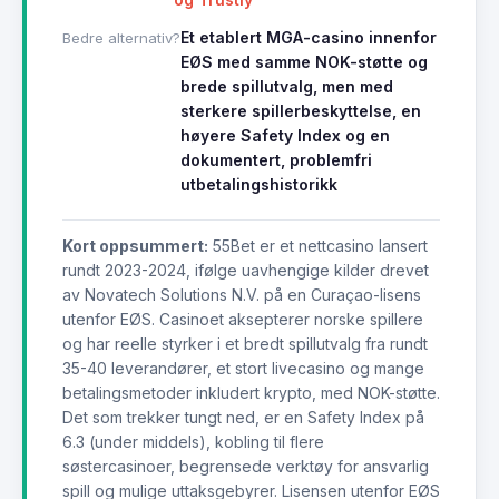
Et etablert MGA-casino innenfor
Bedre alternativ?
EØS med samme NOK-støtte og
brede spillutvalg, men med
sterkere spillerbeskyttelse, en
høyere Safety Index og en
dokumentert, problemfri
utbetalingshistorikk
Kort oppsummert:
55Bet er et nettcasino lansert
rundt 2023-2024, ifølge uavhengige kilder drevet
av Novatech Solutions N.V. på en Curaçao-lisens
utenfor EØS. Casinoet aksepterer norske spillere
og har reelle styrker i et bredt spillutvalg fra rundt
35-40 leverandører, et stort livecasino og mange
betalingsmetoder inkludert krypto, med NOK-støtte.
Det som trekker tungt ned, er en Safety Index på
6.3 (under middels), kobling til flere
søstercasinoer, begrensede verktøy for ansvarlig
spill og mulige uttaksgebyrer. Lisensen utenfor EØS