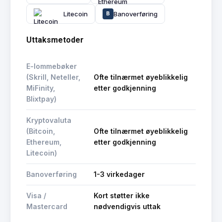
Litecoin
Banoverføring
B
Uttaksmetoder
E-lommebøker
(Skrill, Neteller,
Ofte tilnærmet øyeblikkelig
MiFinity,
etter godkjenning
Blixtpay)
Kryptovaluta
(Bitcoin,
Ofte tilnærmet øyeblikkelig
Ethereum,
etter godkjenning
Litecoin)
Banoverføring
1-3 virkedager
Visa /
Kort støtter ikke
Mastercard
nødvendigvis uttak