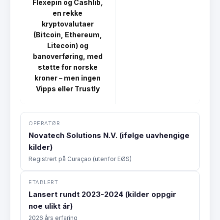
Flexepin og Cashlib,
en rekke
kryptovalutaer
(Bitcoin, Ethereum,
Litecoin) og
banoverføring, med
støtte for norske
kroner – men ingen
Vipps eller Trustly
OPERATØR
Novatech Solutions N.V. (ifølge uavhengige
kilder)
Registrert på Curaçao (utenfor EØS)
ETABLERT
Lansert rundt 2023-2024 (kilder oppgir
noe ulikt år)
2026 års erfaring