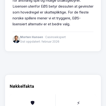
for ansvarlig spill og mulige uttaksgebyrer.
Lisensen utenfor EØS betyr dessuten at gevinster
som hovedregel er skattepliktige. For de fleste
norske spillere mener vi et tryggere, EØS-
lisensiert alternativ er et bedre valg.
Morten Hansen
· Casinoekspert
Sist oppdatert: februar 2026
Nøkkelfakta
🛡️
⚡