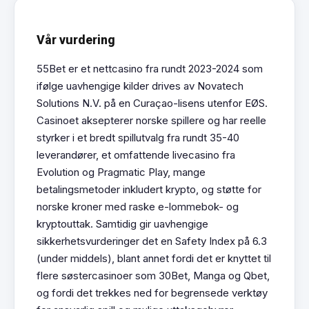
Vår vurdering
55Bet er et nettcasino fra rundt 2023-2024 som
ifølge uavhengige kilder drives av Novatech
Solutions N.V. på en Curaçao-lisens utenfor EØS.
Casinoet aksepterer norske spillere og har reelle
styrker i et bredt spillutvalg fra rundt 35-40
leverandører, et omfattende livecasino fra
Evolution og Pragmatic Play, mange
betalingsmetoder inkludert krypto, og støtte for
norske kroner med raske e-lommebok- og
kryptouttak. Samtidig gir uavhengige
sikkerhetsvurderinger det en Safety Index på 6.3
(under middels), blant annet fordi det er knyttet til
flere søstercasinoer som 30Bet, Manga og Qbet,
og fordi det trekkes ned for begrensede verktøy