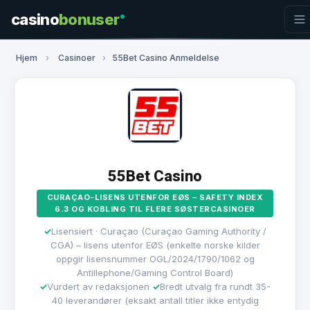
casino
bonuser
Hjem
›
Casinoer
›
55Bet Casino Anmeldelse
55Bet Casino
CURAÇAO-LISENS UTENFOR EØS – SAFETY INDEX
6.3 OG KOBLING TIL FLERE SØSTERCASINOER
Lisensiert · Curaçao (Curaçao Gaming Authority /
CGA) – lisens utenfor EØS (enkelte norske kilder
oppgir lisensnummer OGL/2024/1790/1062 og
Antillephone/Gaming Control Board)
Vurdert av redaksjonen
Bredt utvalg fra rundt 35-
40 leverandører (eksakt antall titler ikke entydig