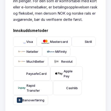
inn penger. For den som er komfortabel med kort
eller e-lommebøker, er betalingsopplevelsen rask
og fleksibel, men dersom NOK og norske rails er
avgjørende, bør du verifisere dette først.
Innskuddsmetoder
Visa
Mastercard
Skrill
Neteller
MiFinity
MuchBetter
Revolut
Apple
PaysafeCard
Pay
Rapid
Cashlib
Transfer
Banoverføring
B