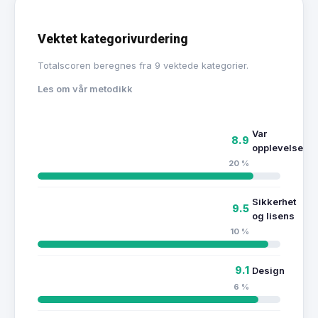
Vektet kategorivurdering
Totalscoren beregnes fra 9 vektede kategorier.
Les om vår metodikk
Var
8.9
opplevelse
20 %
Sikkerhet
9.5
og lisens
10 %
9.1
Design
6 %