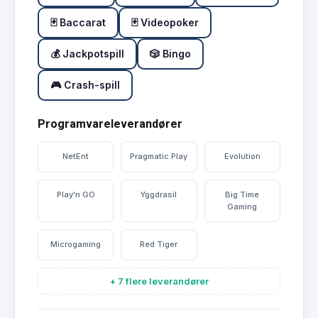
🃏 Baccarat
🃏 Videopoker
💰 Jackpotspill
🎲 Bingo
🎮 Crash-spill
Programvareleverandører
NetEnt
Pragmatic Play
Evolution
Play'n GO
Yggdrasil
Big Time
Gaming
Microgaming
Red Tiger
+ 7 flere leverandører