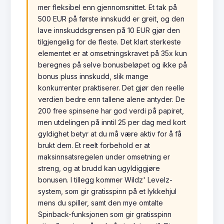
mer fleksibel enn gjennomsnittet. Et tak på
500 EUR på første innskudd er greit, og den
lave innskuddsgrensen på 10 EUR gjør den
tilgjengelig for de fleste. Det klart sterkeste
elementet er at omsetningskravet på 35x kun
beregnes på selve bonusbeløpet og ikke på
bonus pluss innskudd, slik mange
konkurrenter praktiserer. Det gjør den reelle
verdien bedre enn tallene alene antyder. De
200 free spinsene har god verdi på papiret,
men utdelingen på inntil 25 per dag med kort
gyldighet betyr at du må være aktiv for å få
brukt dem. Et reelt forbehold er at
maksinnsatsregelen under omsetning er
streng, og at brudd kan ugyldiggjøre
bonusen. I tillegg kommer Wildz' Levelz-
system, som gir gratisspinn på et lykkehjul
mens du spiller, samt den mye omtalte
Spinback-funksjonen som gir gratisspinn