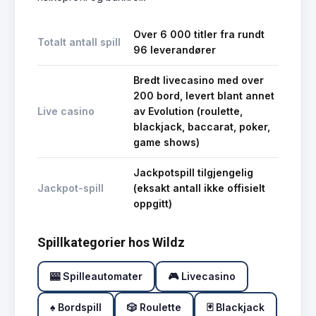
Over 6 000 titler fra rundt
Totalt antall spill
96 leverandører
Bredt livecasino med over
200 bord, levert blant annet
Live casino
av Evolution (roulette,
blackjack, baccarat, poker,
game shows)
Jackpotspill tilgjengelig
Jackpot-spill
(eksakt antall ikke offisielt
oppgitt)
Spillkategorier hos Wildz
🎰 Spilleautomater
🎮 Livecasino
♠️ Bordspill
🎲 Roulette
🃏 Blackjack