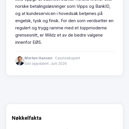
norske betalingsløsninger som Vipps og BankID,
og at kundeservicen i hovedsak betjenes på
engelsk, tysk og finsk. For den som verdsetter en
regulert og trygg ramme med et toppmoderne
grensesnitt, er Wildz et av de bedre valgene
innenfor EØS.
Morten Hansen
· Casinoekspert
Sist oppdatert: Juni 2026
Nøkkelfakta