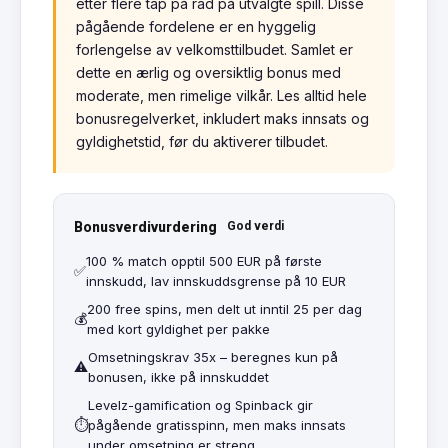
etter flere tap på rad på utvalgte spill. Disse
pågående fordelene er en hyggelig
forlengelse av velkomsttilbudet. Samlet er
dette en ærlig og oversiktlig bonus med
moderate, men rimelige vilkår. Les alltid hele
bonusregelverket, inkludert maks innsats og
gyldighetstid, før du aktiverer tilbudet.
Bonusverdivurdering
God verdi
100 % match opptil 500 EUR på første
✅
innskudd, lav innskuddsgrense på 10 EUR
200 free spins, men delt ut inntil 25 per dag
💰
med kort gyldighet per pakke
Omsetningskrav 35x – beregnes kun på
⚠️
bonusen, ikke på innskuddet
Levelz-gamification og Spinback gir
⏱️
pågående gratisspinn, men maks innsats
under omsetning er streng