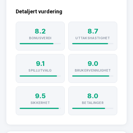
Detaljert vurdering
8.2
8.7
BONUSVERDI
UTTAKSHASTIGHET
9.1
9.0
SPILLUTVALG
BRUKERVENNLIGHET
9.5
8.0
SIKKERHET
BETALINGER