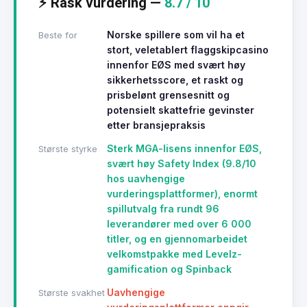
⚡ Rask vurdering —
8.7 / 10
Norske spillere som vil ha et
Beste for
stort, veletablert flaggskipcasino
innenfor EØS med svært høy
sikkerhetsscore, et raskt og
prisbelønt grensesnitt og
potensielt skattefrie gevinster
etter bransjepraksis
Sterk MGA-lisens innenfor EØS,
Største styrke
svært høy Safety Index (9.8/10
hos uavhengige
vurderingsplattformer), enormt
spillutvalg fra rundt 96
leverandører med over 6 000
titler, og en gjennomarbeidet
velkomstpakke med Levelz-
gamification og Spinback
Uavhengige
Største svakhet