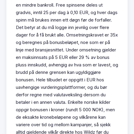
en mindre bankroll. Free spinsene deles ut
gradvis, inntil 25 per dag à 0,10 EUR, og hver dags
spinn må brukes innen ett døgn før de forfaller.
Det betyr at du må logge inn jevnlig over flere
dager for å få brukt alle. Omsetningskravet er 35x
og beregnes på bonusbeløpet, noe som er på
linje med bransjesnittet. Under omsetning gjelder
en maksinnsats på 5 EUR eller 29 % av bonus
pluss innskudd, avhengig av hva som er lavest, og
brudd på denne grensen kan ugyldiggjøre
bonusen. Hele tilbudet er oppgitt i EUR hos
uavhengige vurderingsplattformer, og du bør
derfor regne med valutaveksling dersom du
betaler i en annen valuta. Enkelte norske kilder
oppgir bonusen i kroner (rundt 5 000 NOK), men
de eksakte kronebeløpene og vilkårene kan
variere over tid og mellom kampanjer, så sjekk
alltid gjeldende vilkår direkte hos Wildz før du