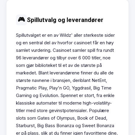
🎮
Spillutvalg og leverandører
Spillutvalget er en av Wildz' aller sterkeste sider
og en sentral del av hvorfor casinoet får en høy
samlet vurdering. Casinoet samler spill fra rundt
96 leverandører og tilbyr over 6 000 titler, noe
som gjør biblioteket til et av de største på
markedet. Blant leverandørene finner du alle de
største navnene i bransjen, deriblant NetEnt,
Pragmatic Play, Play'n GO, Yggdrasil, Big Time
Gaming og Evolution. Spennet er stort, fra enkle
klassiske automater til moderne high-volatility-
titler med store gevinstpotensialer. Populære
slots som Gates of Olympus, Book of Dead,
Starburst, Big Bass Bonanza og Sweet Bonanza
er på plass, slik at du finner igjen favorittene dine.