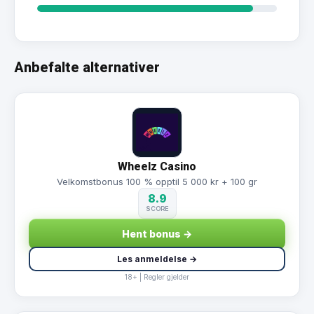
Anbefalte alternativer
Wheelz Casino
Velkomstbonus 100 % opptil 5 000 kr + 100 gr
8.9
SCORE
Hent bonus →
Les anmeldelse →
18+ | Regler gjelder