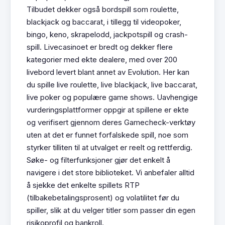
Tilbudet dekker også bordspill som roulette,
blackjack og baccarat, i tillegg til videopoker,
bingo, keno, skrapelodd, jackpotspill og crash-
spill. Livecasinoet er bredt og dekker flere
kategorier med ekte dealere, med over 200
livebord levert blant annet av Evolution. Her kan
du spille live roulette, live blackjack, live baccarat,
live poker og populære game shows. Uavhengige
vurderingsplattformer oppgir at spillene er ekte
og verifisert gjennom deres Gamecheck-verktøy
uten at det er funnet forfalskede spill, noe som
styrker tilliten til at utvalget er reelt og rettferdig.
Søke- og filterfunksjoner gjør det enkelt å
navigere i det store biblioteket. Vi anbefaler alltid
å sjekke det enkelte spillets RTP
(tilbakebetalingsprosent) og volatilitet før du
spiller, slik at du velger titler som passer din egen
risikoprofil og bankroll.