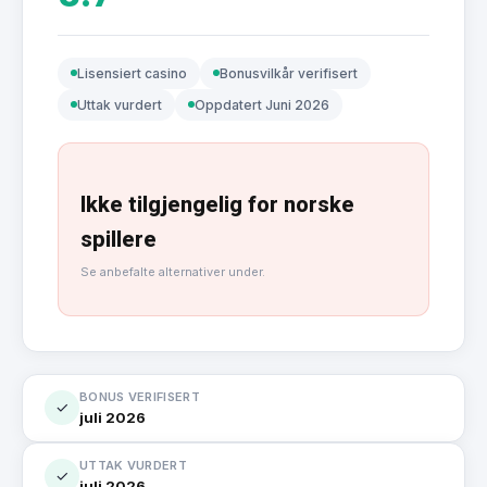
Lisensiert casino
Bonusvilkår verifisert
Uttak vurdert
Oppdatert Juni 2026
Ikke tilgjengelig for norske
spillere
Se anbefalte alternativer under.
BONUS VERIFISERT
✓
juli 2026
UTTAK VURDERT
✓
juli 2026