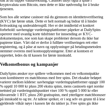
slik at du slipper valutaveksling. Casinoet tilbyr også å spille i
kryptovaluta som Bitcoin, men dette er ikke nødvendig for å bruke
tjenesten.
Som hos alle seriøse casinoer må du gjennom en identitetsverifisering
(KYC) før første uttak. Dette er helt normalt og bidrar til å hindre
hvitvasking og underaldersspill. Her er det imidlertid et konkret
forbehold: uavhengige vurderingsplattformer påpeker at DailySpins
opererer med uvanlig korte tidsfrister for innsending av KYC-
dokumentasjon, noe som kan skape problemer dersom du ikke har
papirene klare. Vårt råd er derfor å fullføre verifiseringen rett etter
registrering, og å påse at navn og opplysninger på betalingsmetoden
stemmer overens med kontoopplysningene. Etter at kontoen er
opprettet, ledes du til kassen for første innskudd.
Velkomstbonus og kampanjer
DailySpins ønsker nye spillere velkommen med en velkomstpakke
som kombinerer en matchbonus med free spins. Det eksakte beløpet
varierer mellom kildene: uavhengige vurderingsplattformer oppgir 100
% opptil 10 000 kr pluss 200 ekstra spinn, mens casinoets eget norske
nettsted på vurderingstidspunktet viser 100 % opptil 5 000 kr eller
tilsvarende 1 BTC pluss 200 gratisspinn, med ytterligere matchbonuser
på innskudd to og tre. At tallene spriker, er i seg selv en grunn til å lese
gjeldende vilkår nøye i kassen før du takker ja. Free spins gis ikke