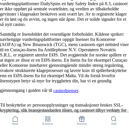
vurderingsplattformer DailySpins en høy Safety Index på 8.3, casinoet
er ikke oppført på sentrale svartelister, og verdien av tilbakeholdte
gevinster i klagesaker beskrives som svært lav. Av to registrerte klager
er én løst og én avvist, og ingen står åpne. Det er solide signaler for et
så nytt casino.
Samtidig er lisensbildet det vesentligste forbeholdet. Kildene spriker:
uavhengige vurderingsplattformer oppgir lisenser fra Komorene
(AOFA) og New Brunswick (TGC), mens casinoets eget nettsted viser
til en Curaçao-lisens fra Antillephone N.V. Operatøren Novatrix
S.R.L. er registrert utenfor EØS. Det avgjørende for norske spillere er
at ingen av disse er en EØS-lisens. En lisens fra for eksempel Curaçao
eller Komorene innebærer gjennomgående mindre streng regulering,
svakere strukturerte klageprosesser og lavere krav til spillerbeskyttelse
enn en EØS-lisens fra for eksempel Malta. Vil du forstå hvorfor
lisenstypen betyr så mye for tryggheten din, har vi en grundig
gjennomgang i guiden vår til
.
casinolisenser
Til beskyttelse av personopplysninger og transaksjoner brukes SSL-
kryptering, slik bransjestandarden tilsier, og casinoet tilbyr verktøy for
ansvarlig spill. Men uavhengige vurderingsplattformer har som nevnt
flagget flere bonus- og kontovilkår de vurderer som mindre rimelige,
Hjem
Kasinoer
Bonuser
Søk
Hjem
Casinoer
Bonuser
Søk
blant annet regler som kan føre til inndragning av gevinster ved såkalt