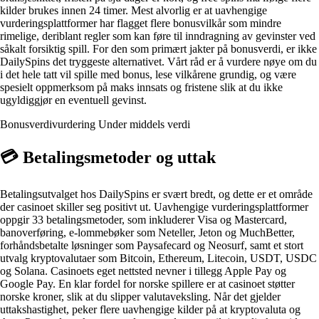
kilder brukes innen 24 timer. Mest alvorlig er at uavhengige
vurderingsplattformer har flagget flere bonusvilkår som mindre
rimelige, deriblant regler som kan føre til inndragning av gevinster ved
såkalt forsiktig spill. For den som primært jakter på bonusverdi, er ikke
DailySpins det tryggeste alternativet. Vårt råd er å vurdere nøye om du
i det hele tatt vil spille med bonus, lese vilkårene grundig, og være
spesielt oppmerksom på maks innsats og fristene slik at du ikke
ugyldiggjør en eventuell gevinst.
Bonusverdivurdering
Under middels verdi
💳
Betalingsmetoder og uttak
Betalingsutvalget hos DailySpins er svært bredt, og dette er et område
der casinoet skiller seg positivt ut. Uavhengige vurderingsplattformer
oppgir 33 betalingsmetoder, som inkluderer Visa og Mastercard,
banoverføring, e-lommebøker som Neteller, Jeton og MuchBetter,
forhåndsbetalte løsninger som Paysafecard og Neosurf, samt et stort
utvalg kryptovalutaer som Bitcoin, Ethereum, Litecoin, USDT, USDC
og Solana. Casinoets eget nettsted nevner i tillegg Apple Pay og
Google Pay. En klar fordel for norske spillere er at casinoet støtter
norske kroner, slik at du slipper valutaveksling. Når det gjelder
uttakshastighet, peker flere uavhengige kilder på at kryptovaluta og