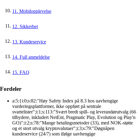
11.
Mobilopplevelse
12.
Sikkerhet
13.
Kundeservice
14.
Full anmeldelse
15.
FAQ
Fordeler
a:5:{i:0;s:82:"Høy Safety Index på 8.3 hos uavhengige
vurderingsplattformer, ikke oppført på sentrale
svartelister";i:1;s:113:"Svært bredt spill- og leverandørutvalg (66
tilbydere, inkludert NetEnt, Pragmatic Play, Evolution og Play'n
GO)";i:2;s:78:"Mange betalingsmetoder (33), med NOK-støtte
og et stort utvalg kryptovalutaer";i:3;s:79:"Døgnåpen
kundeservice (24/7) som ifølge uavhengige