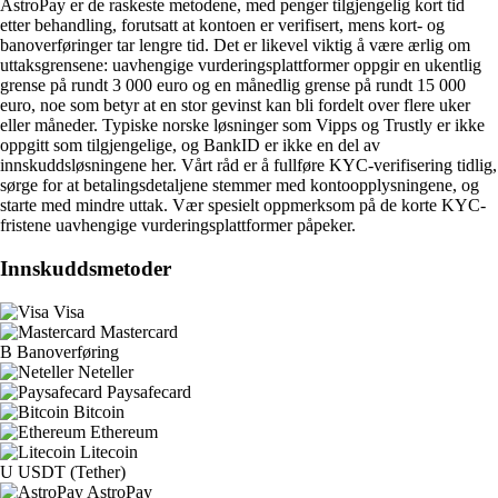
AstroPay er de raskeste metodene, med penger tilgjengelig kort tid
etter behandling, forutsatt at kontoen er verifisert, mens kort- og
banoverføringer tar lengre tid. Det er likevel viktig å være ærlig om
uttaksgrensene: uavhengige vurderingsplattformer oppgir en ukentlig
grense på rundt 3 000 euro og en månedlig grense på rundt 15 000
euro, noe som betyr at en stor gevinst kan bli fordelt over flere uker
eller måneder. Typiske norske løsninger som Vipps og Trustly er ikke
oppgitt som tilgjengelige, og BankID er ikke en del av
innskuddsløsningene her. Vårt råd er å fullføre KYC-verifisering tidlig,
sørge for at betalingsdetaljene stemmer med kontoopplysningene, og
starte med mindre uttak. Vær spesielt oppmerksom på de korte KYC-
fristene uavhengige vurderingsplattformer påpeker.
Innskuddsmetoder
Visa
Mastercard
B
Banoverføring
Neteller
Paysafecard
Bitcoin
Ethereum
Litecoin
U
USDT (Tether)
AstroPay