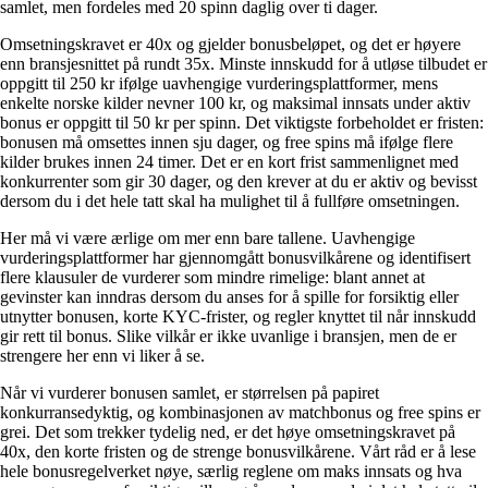
samlet, men fordeles med 20 spinn daglig over ti dager.
Omsetningskravet er 40x og gjelder bonusbeløpet, og det er høyere
enn bransjesnittet på rundt 35x. Minste innskudd for å utløse tilbudet er
oppgitt til 250 kr ifølge uavhengige vurderingsplattformer, mens
enkelte norske kilder nevner 100 kr, og maksimal innsats under aktiv
bonus er oppgitt til 50 kr per spinn. Det viktigste forbeholdet er fristen:
bonusen må omsettes innen sju dager, og free spins må ifølge flere
kilder brukes innen 24 timer. Det er en kort frist sammenlignet med
konkurrenter som gir 30 dager, og den krever at du er aktiv og bevisst
dersom du i det hele tatt skal ha mulighet til å fullføre omsetningen.
Her må vi være ærlige om mer enn bare tallene. Uavhengige
vurderingsplattformer har gjennomgått bonusvilkårene og identifisert
flere klausuler de vurderer som mindre rimelige: blant annet at
gevinster kan inndras dersom du anses for å spille for forsiktig eller
utnytter bonusen, korte KYC-frister, og regler knyttet til når innskudd
gir rett til bonus. Slike vilkår er ikke uvanlige i bransjen, men de er
strengere her enn vi liker å se.
Når vi vurderer bonusen samlet, er størrelsen på papiret
konkurransedyktig, og kombinasjonen av matchbonus og free spins er
grei. Det som trekker tydelig ned, er det høye omsetningskravet på
40x, den korte fristen og de strenge bonusvilkårene. Vårt råd er å lese
hele bonusregelverket nøye, særlig reglene om maks innsats og hva