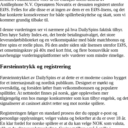
Antillephone N.V. Operatøren Novatrix er dessuten registrert utenfor
EØS. Felles for alle disse er at ingen av dem er en EØS-lisens, og det
har konkrete konsekvenser for både spillerbeskyttelse og skatt, som vi
kommer grundig tilbake til.
I denne vurderingen ser vi nærmere på hva DailySpins faktisk tilbyr.
Den høye Safety Index-en, det brede betalingsutvalget, det store
leverandørbiblioteket og en velkomstpakke med både matchbonus og
free spins er reelle pluss. På den andre siden står lisensen utenfor EØS,
et omsetningskrav på 40x med kort frist, og flere bonusvilkår som
uavhengige vurderingsplattformer selv vurderer som mindre rimelige.
Førsteinntrykk og registrering
Førsteinntrykket av DailySpins er at dette er et moderne casino bygget
for et internasjonalt og nordisk publikum. Designet er mørkt og
oversiktlig, og forsiden løfter fram velkomstbonusen og populære
spilltitler. At nettstedet finnes på norsk, gjør opplevelsen mer
tilgjengelig enn hos mange konkurrenter som kun tilbyr engelsk, og det
signaliserer at casinoet aktivt retter seg mot norske spillere.
Registreringen følger en standard prosess der du oppgir e-post og
personlige opplysninger, velger valuta og bekrefter at du er over 18 år.
En klar fordel for norske spillere er at du kan velge NOK som valuta,