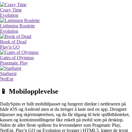
Crazy Time
Evolution
Lightning Roulette
Evolution
Book of Dead
Play'n GO
Gates of Olympus
Pragmatic Play
Starburst
NetEnt
📱
Mobilopplevelse
DailySpins er fullt mobiltilpasset og fungerer direkte i nettleseren på
både iOS og Android uten at du trenger å laste ned en app. Designet
tilpasser seg skjermstørrelsen, og du får tilgang til hele spillbiblioteket,
kassen og kontoinnstillingene like enkelt på mobil som på desktop.
Siden de aller fleste spillene fra leverandører som Pragmatic Play,
NetEnt, Play'n GO og Evolution er bygget i HTML5, kjører de jevnt