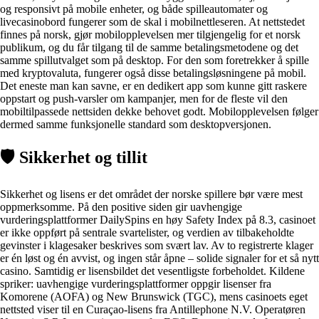
og responsivt på mobile enheter, og både spilleautomater og
livecasinobord fungerer som de skal i mobilnettleseren. At nettstedet
finnes på norsk, gjør mobilopplevelsen mer tilgjengelig for et norsk
publikum, og du får tilgang til de samme betalingsmetodene og det
samme spillutvalget som på desktop. For den som foretrekker å spille
med kryptovaluta, fungerer også disse betalingsløsningene på mobil.
Det eneste man kan savne, er en dedikert app som kunne gitt raskere
oppstart og push-varsler om kampanjer, men for de fleste vil den
mobiltilpassede nettsiden dekke behovet godt. Mobilopplevelsen følger
dermed samme funksjonelle standard som desktopversjonen.
🛡️
Sikkerhet og tillit
Sikkerhet og lisens er det området der norske spillere bør være mest
oppmerksomme. På den positive siden gir uavhengige
vurderingsplattformer DailySpins en høy Safety Index på 8.3, casinoet
er ikke oppført på sentrale svartelister, og verdien av tilbakeholdte
gevinster i klagesaker beskrives som svært lav. Av to registrerte klager
er én løst og én avvist, og ingen står åpne – solide signaler for et så nytt
casino. Samtidig er lisensbildet det vesentligste forbeholdet. Kildene
spriker: uavhengige vurderingsplattformer oppgir lisenser fra
Komorene (AOFA) og New Brunswick (TGC), mens casinoets eget
nettsted viser til en Curaçao-lisens fra Antillephone N.V. Operatøren