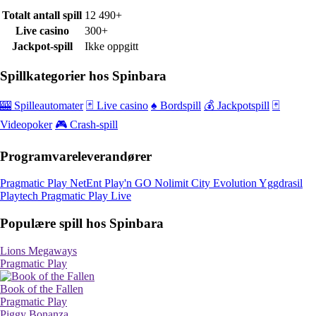
Totalt antall spill
12 490+
Live casino
300+
Jackpot-spill
Ikke oppgitt
Spillkategorier hos Spinbara
🎰 Spilleautomater
🃏 Live casino
♠️ Bordspill
💰 Jackpotspill
🃏
Videopoker
🎮 Crash-spill
Programvareleverandører
Pragmatic Play
NetEnt
Play'n GO
Nolimit City
Evolution
Yggdrasil
Playtech
Pragmatic Play Live
Populære spill hos Spinbara
Lions Megaways
Pragmatic Play
Book of the Fallen
Pragmatic Play
Piggy Bonanza