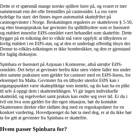
Dette er et spørsmål mange norske spillere lurer på, og svaret er mer
sammensatt enn det ofte fremstilles på casinosider. La oss være
tydelige fra start: det finnes
ingen automatisk skattefrihet
på
casinogevinster i Norge. Beskatningen reguleres av skatteloven § 5-50,
og etter bransjepraksis har gevinster fra spilltilbydere som er lisensiert
og etablert innenfor EØS-området vært behandlet som skattefrie. Dette
bygger på en tolkning der to vilkår må være oppfylt: at tilbyderen er
lovlig etablert i en EØS-stat, og at den er underlagt offentlig tilsyn der.
Denne to-vilkårs-tolkningen er ikke bombesikker, og den er gjenstand
for faglig diskusjon.
Spinbara er lisensiert på Anjouan i Komorene, altså
utenfor
EØS-
området. Det betyr at gevinster herfra ikke uten videre faller inn under
den samme praksisen som gjelder for casinoer med en EØS-lisens, for
eksempel fra Malta. Gevinster fra en tilbyder utenfor EØS kan i
utgangspunktet være skattepliktige som inntekt, og du kan ha en plikt
til selv å oppgi dem i skattemeldingen. Vi gir ingen individuelle
skatteråd, og regelverket samt praksis kan endre seg over tid. Er du i
tvil om hva som gjelder for din egen situasjon, bør du kontakte
Skatteetaten direkte eller rådføre deg med en regnskapsfører for en
konkret vurdering. Hovedpoenget du bør ta med deg, er at du ikke bør
ta for gitt at gevinster fra Spinbara er skattefrie.
Hvem passer Spinbara for?