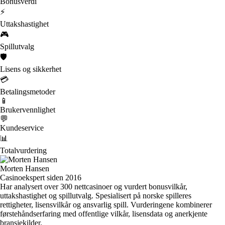
Bonusverdi
⚡
Uttaks­hastighet
🎮
Spill­utvalg
🛡️
Lisens og sikkerhet
💳
Betalings­metoder
📱
Bruker­vennlighet
💬
Kunde­service
📊
Total­vurdering
Morten Hansen
Casinoekspert siden 2016
Har analysert over 300 nettcasinoer og vurdert bonusvilkår,
uttakshastighet og spillutvalg. Spesialisert på norske spilleres
rettigheter, lisensvilkår og ansvarlig spill. Vurderingene kombinerer
førstehåndserfaring med offentlige vilkår, lisensdata og anerkjente
bransjekilder.