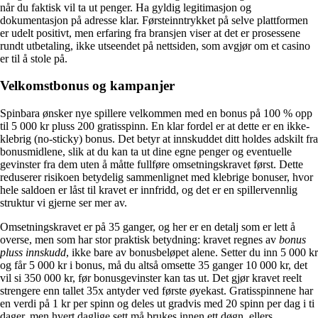
når du faktisk vil ta ut penger. Ha gyldig legitimasjon og
dokumentasjon på adresse klar. Førsteinntrykket på selve plattformen
er udelt positivt, men erfaring fra bransjen viser at det er prosessene
rundt utbetaling, ikke utseendet på nettsiden, som avgjør om et casino
er til å stole på.
Velkomstbonus og kampanjer
Spinbara ønsker nye spillere velkommen med en bonus på 100 % opp
til 5 000 kr pluss 200 gratisspinn. En klar fordel er at dette er en ikke-
klebrig (no-sticky) bonus. Det betyr at innskuddet ditt holdes adskilt fra
bonusmidlene, slik at du kan ta ut dine egne penger og eventuelle
gevinster fra dem uten å måtte fullføre omsetningskravet først. Dette
reduserer risikoen betydelig sammenlignet med klebrige bonuser, hvor
hele saldoen er låst til kravet er innfridd, og det er en spillervennlig
struktur vi gjerne ser mer av.
Omsetningskravet er på 35 ganger, og her er en detalj som er lett å
overse, men som har stor praktisk betydning: kravet regnes av
bonus
pluss innskudd
, ikke bare av bonusbeløpet alene. Setter du inn 5 000 kr
og får 5 000 kr i bonus, må du altså omsette 35 ganger 10 000 kr, det
vil si 350 000 kr, før bonusgevinster kan tas ut. Det gjør kravet reelt
strengere enn tallet 35x antyder ved første øyekast. Gratisspinnene har
en verdi på 1 kr per spinn og deles ut gradvis med 20 spinn per dag i ti
dager, men hvert daglige sett må brukes innen ett døgn, ellers