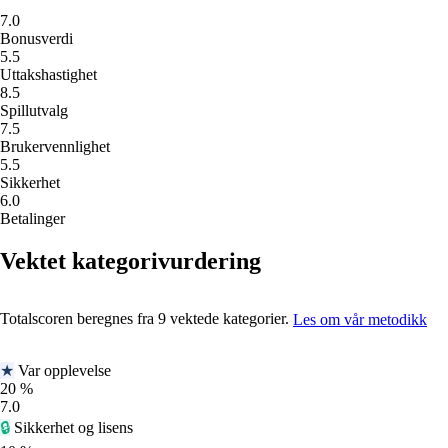
7.0
Bonusverdi
5.5
Uttakshastighet
8.5
Spillutvalg
7.5
Brukervennlighet
5.5
Sikkerhet
6.0
Betalinger
Vektet kategorivurdering
Totalscoren beregnes fra 9 vektede kategorier.
Les om vår metodikk
★
Var opplevelse
20 %
7.0
🔒
Sikkerhet og lisens