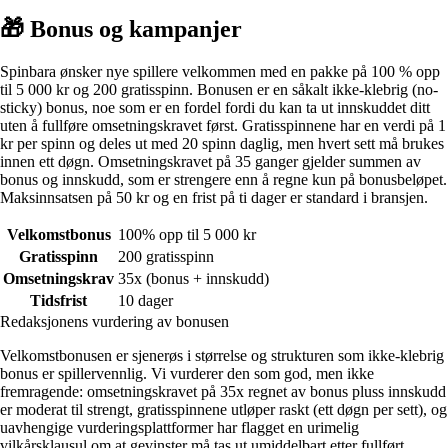
🎁
Bonus og kampanjer
Spinbara ønsker nye spillere velkommen med en pakke på 100 % opp
til 5 000 kr og 200 gratisspinn. Bonusen er en såkalt ikke-klebrig (no-
sticky) bonus, noe som er en fordel fordi du kan ta ut innskuddet ditt
uten å fullføre omsetningskravet først. Gratisspinnene har en verdi på 1
kr per spinn og deles ut med 20 spinn daglig, men hvert sett må brukes
innen ett døgn. Omsetningskravet på 35 ganger gjelder summen av
bonus og innskudd, som er strengere enn å regne kun på bonusbeløpet.
Maksinnsatsen på 50 kr og en frist på ti dager er standard i bransjen.
Velkomstbonus
100% opp til 5 000 kr
Gratisspinn
200 gratisspinn
Omsetningskrav
35x (bonus + innskudd)
Tidsfrist
10 dager
Redaksjonens vurdering av bonusen
Velkomstbonusen er sjenerøs i størrelse og strukturen som ikke-klebrig
bonus er spillervennlig. Vi vurderer den som god, men ikke
fremragende: omsetningskravet på 35x regnet av bonus pluss innskudd
er moderat til strengt, gratisspinnene utløper raskt (ett døgn per sett), og
uavhengige vurderingsplattformer har flagget en urimelig
vilkårsklausul om at gevinster må tas ut umiddelbart etter fullført