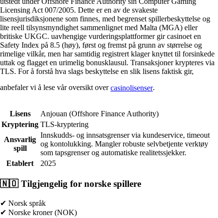
utstedt under Offshore Finance Authority sin Computer Gaming
Licensing Act 007/2005. Dette er en av de svakeste
lisensjurisdiksjonene som finnes, med begrenset spillerbeskyttelse og
lite reell tilsynsmyndighet sammenlignet med Malta (MGA) eller
britiske UKGC. uavhengige vurderingsplattformer gir casinoet en
Safety Index på 8.5 (høy), først og fremst på grunn av størrelse og
rimelige vilkår, men har samtidig registrert klager knyttet til forsinkede
uttak og flagget en urimelig bonusklausul. Transaksjoner krypteres via
TLS. For å forstå hva slags beskyttelse en slik lisens faktisk gir,
anbefaler vi å lese vår oversikt over
.
casinolisenser
Lisens
Anjouan (Offshore Finance Authority)
Kryptering
TLS-kryptering
Innskudds- og innsatsgrenser via kundeservice, timeout
Ansvarlig
og kontolukking. Mangler robuste selvbetjente verktøy
spill
som tapsgrenser og automatiske realitetssjekker.
Etablert
2025
🇳🇴 Tilgjengelig for norske spillere
✔
Norsk språk
✔
Norske kroner (NOK)