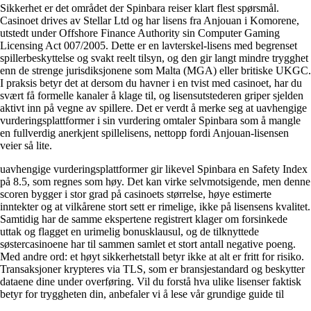
Sikkerhet er det området der Spinbara reiser klart flest spørsmål.
Casinoet drives av Stellar Ltd og har lisens fra Anjouan i Komorene,
utstedt under Offshore Finance Authority sin Computer Gaming
Licensing Act 007/2005. Dette er en lavterskel-lisens med begrenset
spillerbeskyttelse og svakt reelt tilsyn, og den gir langt mindre trygghet
enn de strenge jurisdiksjonene som Malta (MGA) eller britiske UKGC.
I praksis betyr det at dersom du havner i en tvist med casinoet, har du
svært få formelle kanaler å klage til, og lisensutstederen griper sjelden
aktivt inn på vegne av spillere. Det er verdt å merke seg at uavhengige
vurderingsplattformer i sin vurdering omtaler Spinbara som å mangle
en fullverdig anerkjent spillelisens, nettopp fordi Anjouan-lisensen
veier så lite.
uavhengige vurderingsplattformer gir likevel Spinbara en Safety Index
på 8.5, som regnes som høy. Det kan virke selvmotsigende, men denne
scoren bygger i stor grad på casinoets størrelse, høye estimerte
inntekter og at vilkårene stort sett er rimelige, ikke på lisensens kvalitet.
Samtidig har de samme ekspertene registrert klager om forsinkede
uttak og flagget en urimelig bonusklausul, og de tilknyttede
søstercasinoene har til sammen samlet et stort antall negative poeng.
Med andre ord: et høyt sikkerhetstall betyr ikke at alt er fritt for risiko.
Transaksjoner krypteres via TLS, som er bransjestandard og beskytter
dataene dine under overføring. Vil du forstå hva ulike lisenser faktisk
betyr for tryggheten din, anbefaler vi å lese vår grundige guide til