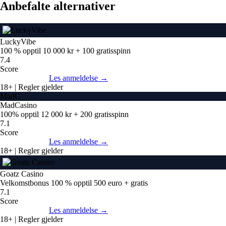
Anbefalte alternativer
LuckyVibe
100 % opptil 10 000 kr + 100 gratisspinn
7.4
Score
Hent bonus →
Les anmeldelse →
18+ | Regler gjelder
MadC
MadCasino
100% opptil 12 000 kr + 200 gratisspinn
7.1
Score
Hent bonus →
Les anmeldelse →
18+ | Regler gjelder
Goatz Casino
Velkomstbonus 100 % opptil 500 euro + gratis
7.1
Score
Hent bonus →
Les anmeldelse →
18+ | Regler gjelder