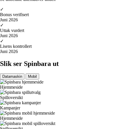
✓
Bonus verifisert
Juni 2026
✓
Uttak vurdert
Juni 2026
✓
Lisens kontrollert
Juni 2026
Slik ser Spinbara ut
Datamaskin
Mobil
Hjemmeside
Spilloversikt
Kampanjer
Hjemmeside
Spilloversikt