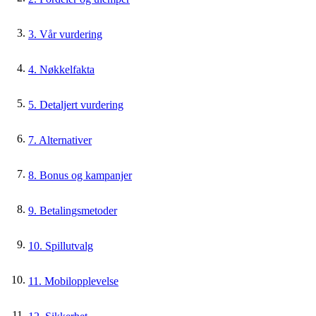
3.
Vår vurdering
4.
Nøkkelfakta
5.
Detaljert vurdering
7.
Alternativer
8.
Bonus og kampanjer
9.
Betalingsmetoder
10.
Spillutvalg
11.
Mobilopplevelse