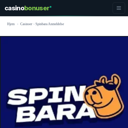
casino
bonuser
Hjem
›
Casinoer
›
Spinbara Anmeldelse