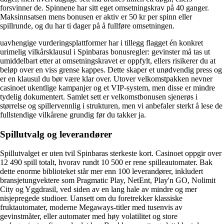
forsvinner de. Spinnene har sitt eget omsetningskrav på 40 ganger.
Maksinnsatsen mens bonusen er aktiv er 50 kr per spinn eller
spillrunde, og du har ti dager på å fullføre omsetningen.
uavhengige vurderingsplattformer har i tillegg flagget én konkret
urimelig vilkårsklausul i Spinbaras bonusregler: gevinster må tas ut
umiddelbart etter at omsetningskravet er oppfylt, ellers risikerer du at
beløp over en viss grense kappes. Dette skaper et unødvendig press og
er en klausul du bør være klar over. Utover velkomstpakken nevner
casinoet ukentlige kampanjer og et VIP-system, men disse er mindre
tydelig dokumentert. Samlet sett er velkomstbonusen sjenerøs i
størrelse og spillervennlig i strukturen, men vi anbefaler sterkt å lese de
fullstendige vilkårene grundig før du takker ja.
Spillutvalg og leverandører
Spillutvalget er uten tvil Spinbaras sterkeste kort. Casinoet oppgir over
12 490 spill totalt, hvorav rundt 10 500 er rene spilleautomater. Bak
dette enorme biblioteket står mer enn 100 leverandører, inkludert
bransjetungvektere som Pragmatic Play, NetEnt, Play'n GO, Nolimit
City og Yggdrasil, ved siden av en lang hale av mindre og mer
nisjepregede studioer. Uansett om du foretrekker klassiske
fruktautomater, moderne Megaways-titler med tusenvis av
gevinstmåter, eller automater med høy volatilitet og store