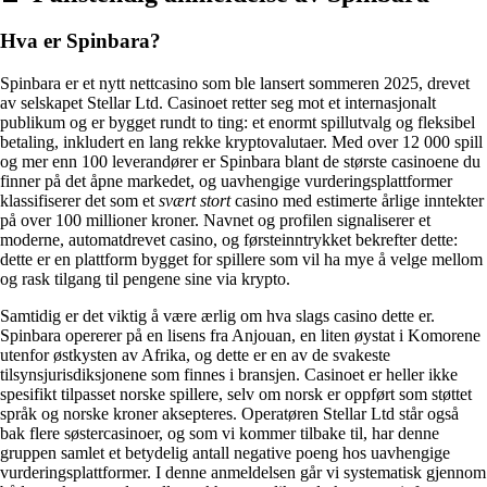
Hva er Spinbara?
Spinbara er et nytt nettcasino som ble lansert sommeren 2025, drevet
av selskapet Stellar Ltd. Casinoet retter seg mot et internasjonalt
publikum og er bygget rundt to ting: et enormt spillutvalg og fleksibel
betaling, inkludert en lang rekke kryptovalutaer. Med over 12 000 spill
og mer enn 100 leverandører er Spinbara blant de største casinoene du
finner på det åpne markedet, og uavhengige vurderingsplattformer
klassifiserer det som et
svært stort
casino med estimerte årlige inntekter
på over 100 millioner kroner. Navnet og profilen signaliserer et
moderne, automatdrevet casino, og førsteinntrykket bekrefter dette:
dette er en plattform bygget for spillere som vil ha mye å velge mellom
og rask tilgang til pengene sine via krypto.
Samtidig er det viktig å være ærlig om hva slags casino dette er.
Spinbara opererer på en lisens fra Anjouan, en liten øystat i Komorene
utenfor østkysten av Afrika, og dette er en av de svakeste
tilsynsjurisdiksjonene som finnes i bransjen. Casinoet er heller ikke
spesifikt tilpasset norske spillere, selv om norsk er oppført som støttet
språk og norske kroner aksepteres. Operatøren Stellar Ltd står også
bak flere søstercasinoer, og som vi kommer tilbake til, har denne
gruppen samlet et betydelig antall negative poeng hos uavhengige
vurderingsplattformer. I denne anmeldelsen går vi systematisk gjennom