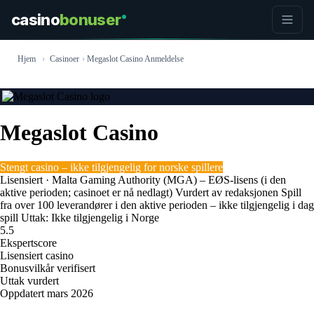
casino
bonuser
Hjem
›
Casinoer
›
Megaslot Casino Anmeldelse
Megaslot Casino
Stengt casino – ikke tilgjengelig for norske spillere
Lisensiert · Malta Gaming Authority (MGA) – EØS-lisens (i den
aktive perioden; casinoet er nå nedlagt)
Vurdert av redaksjonen
Spill
fra over 100 leverandører i den aktive perioden – ikke tilgjengelig i dag
spill
Uttak: Ikke tilgjengelig i Norge
5.5
Ekspertscore
Lisensiert casino
Bonusvilkår verifisert
Uttak vurdert
Oppdatert mars 2026