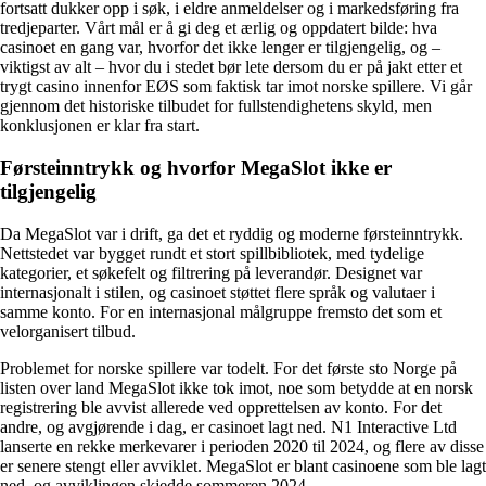
fortsatt dukker opp i søk, i eldre anmeldelser og i markedsføring fra
tredjeparter. Vårt mål er å gi deg et ærlig og oppdatert bilde: hva
casinoet en gang var, hvorfor det ikke lenger er tilgjengelig, og –
viktigst av alt – hvor du i stedet bør lete dersom du er på jakt etter et
trygt casino innenfor EØS som faktisk tar imot norske spillere. Vi går
gjennom det historiske tilbudet for fullstendighetens skyld, men
konklusjonen er klar fra start.
Førsteinntrykk og hvorfor MegaSlot ikke er
tilgjengelig
Da MegaSlot var i drift, ga det et ryddig og moderne førsteinntrykk.
Nettstedet var bygget rundt et stort spillbibliotek, med tydelige
kategorier, et søkefelt og filtrering på leverandør. Designet var
internasjonalt i stilen, og casinoet støttet flere språk og valutaer i
samme konto. For en internasjonal målgruppe fremsto det som et
velorganisert tilbud.
Problemet for norske spillere var todelt. For det første sto Norge på
listen over land MegaSlot ikke tok imot, noe som betydde at en norsk
registrering ble avvist allerede ved opprettelsen av konto. For det
andre, og avgjørende i dag, er casinoet lagt ned. N1 Interactive Ltd
lanserte en rekke merkevarer i perioden 2020 til 2024, og flere av disse
er senere stengt eller avviklet. MegaSlot er blant casinoene som ble lagt
ned, og avviklingen skjedde sommeren 2024.