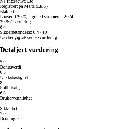
N1 Interactive Ltd
Registrert på Malta (EØS)
Etablert
Lansert i 2020, lagt ned sommeren 2024
2026 års erfaring
8.4
Sikkerhetsindeks: 8.4 / 10
Uavhengig sikkerhetsvurdering
Detaljert vurdering
5.0
Bonusverdi
6.5
Uttakshastighet
8.2
Spillutvalg
6.8
Brukervennlighet
7.5
Sikkerhet
7.0
Betalinger