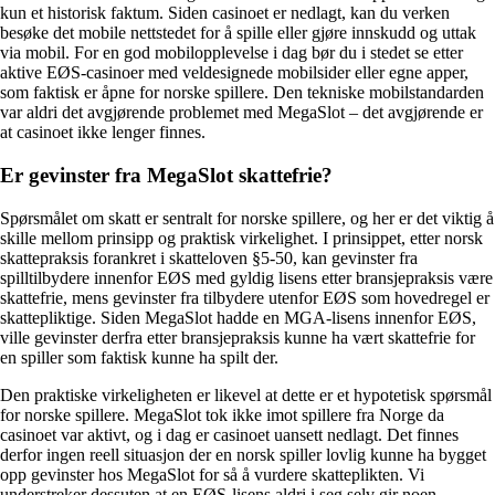
kun et historisk faktum. Siden casinoet er nedlagt, kan du verken
besøke det mobile nettstedet for å spille eller gjøre innskudd og uttak
via mobil. For en god mobilopplevelse i dag bør du i stedet se etter
aktive EØS-casinoer med veldesignede mobilsider eller egne apper,
som faktisk er åpne for norske spillere. Den tekniske mobilstandarden
var aldri det avgjørende problemet med MegaSlot – det avgjørende er
at casinoet ikke lenger finnes.
Er gevinster fra MegaSlot skattefrie?
Spørsmålet om skatt er sentralt for norske spillere, og her er det viktig å
skille mellom prinsipp og praktisk virkelighet. I prinsippet, etter norsk
skattepraksis forankret i skatteloven §5-50, kan gevinster fra
spilltilbydere innenfor EØS med gyldig lisens etter bransjepraksis være
skattefrie, mens gevinster fra tilbydere utenfor EØS som hovedregel er
skattepliktige. Siden MegaSlot hadde en MGA-lisens innenfor EØS,
ville gevinster derfra etter bransjepraksis kunne ha vært skattefrie for
en spiller som faktisk kunne ha spilt der.
Den praktiske virkeligheten er likevel at dette er et hypotetisk spørsmål
for norske spillere. MegaSlot tok ikke imot spillere fra Norge da
casinoet var aktivt, og i dag er casinoet uansett nedlagt. Det finnes
derfor ingen reell situasjon der en norsk spiller lovlig kunne ha bygget
opp gevinster hos MegaSlot for så å vurdere skatteplikten. Vi
understreker dessuten at en EØS-lisens aldri i seg selv gir noen