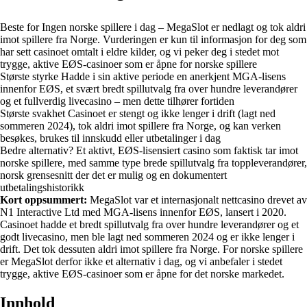
Beste for
Ingen norske spillere i dag – MegaSlot er nedlagt og tok aldri
imot spillere fra Norge. Vurderingen er kun til informasjon for deg som
har sett casinoet omtalt i eldre kilder, og vi peker deg i stedet mot
trygge, aktive EØS-casinoer som er åpne for norske spillere
Største styrke
Hadde i sin aktive periode en anerkjent MGA-lisens
innenfor EØS, et svært bredt spillutvalg fra over hundre leverandører
og et fullverdig livecasino – men dette tilhører fortiden
Største svakhet
Casinoet er stengt og ikke lenger i drift (lagt ned
sommeren 2024), tok aldri imot spillere fra Norge, og kan verken
besøkes, brukes til innskudd eller utbetalinger i dag
Bedre alternativ?
Et aktivt, EØS-lisensiert casino som faktisk tar imot
norske spillere, med samme type brede spillutvalg fra toppleverandører,
norsk grensesnitt der det er mulig og en dokumentert
utbetalingshistorikk
Kort oppsummert:
MegaSlot var et internasjonalt nettcasino drevet av
N1 Interactive Ltd med MGA-lisens innenfor EØS, lansert i 2020.
Casinoet hadde et bredt spillutvalg fra over hundre leverandører og et
godt livecasino, men ble lagt ned sommeren 2024 og er ikke lenger i
drift. Det tok dessuten aldri imot spillere fra Norge. For norske spillere
er MegaSlot derfor ikke et alternativ i dag, og vi anbefaler i stedet
trygge, aktive EØS-casinoer som er åpne for det norske markedet.
Innhold