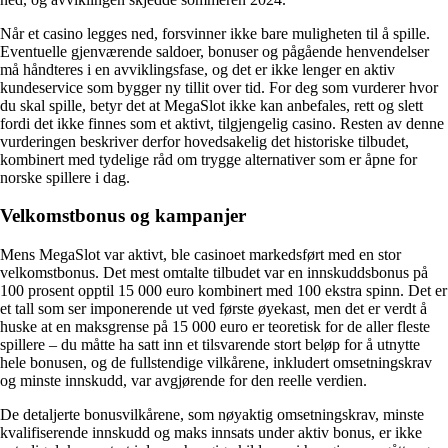
Når et casino legges ned, forsvinner ikke bare muligheten til å spille.
Eventuelle gjenværende saldoer, bonuser og pågående henvendelser
må håndteres i en avviklingsfase, og det er ikke lenger en aktiv
kundeservice som bygger ny tillit over tid. For deg som vurderer hvor
du skal spille, betyr det at MegaSlot ikke kan anbefales, rett og slett
fordi det ikke finnes som et aktivt, tilgjengelig casino. Resten av denne
vurderingen beskriver derfor hovedsakelig det historiske tilbudet,
kombinert med tydelige råd om trygge alternativer som er åpne for
norske spillere i dag.
Velkomstbonus og kampanjer
Mens MegaSlot var aktivt, ble casinoet markedsført med en stor
velkomstbonus. Det mest omtalte tilbudet var en innskuddsbonus på
100 prosent opptil 15 000 euro kombinert med 100 ekstra spinn. Det er
et tall som ser imponerende ut ved første øyekast, men det er verdt å
huske at en maksgrense på 15 000 euro er teoretisk for de aller fleste
spillere – du måtte ha satt inn et tilsvarende stort beløp for å utnytte
hele bonusen, og de fullstendige vilkårene, inkludert omsetningskrav
og minste innskudd, var avgjørende for den reelle verdien.
De detaljerte bonusvilkårene, som nøyaktig omsetningskrav, minste
kvalifiserende innskudd og maks innsats under aktiv bonus, er ikke