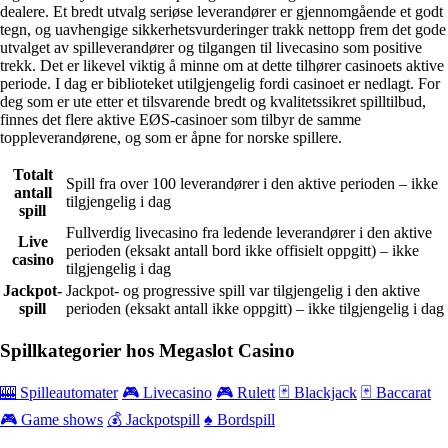
dealere. Et bredt utvalg seriøse leverandører er gjennomgående et godt
tegn, og uavhengige sikkerhetsvurderinger trakk nettopp frem det gode
utvalget av spilleverandører og tilgangen til livecasino som positive
trekk. Det er likevel viktig å minne om at dette tilhører casinoets aktive
periode. I dag er biblioteket utilgjengelig fordi casinoet er nedlagt. For
deg som er ute etter et tilsvarende bredt og kvalitetssikret spilltilbud,
finnes det flere aktive EØS-casinoer som tilbyr de samme
toppleverandørene, og som er åpne for norske spillere.
Totalt
Spill fra over 100 leverandører i den aktive perioden – ikke
antall
tilgjengelig i dag
spill
Fullverdig livecasino fra ledende leverandører i den aktive
Live
perioden (eksakt antall bord ikke offisielt oppgitt) – ikke
casino
tilgjengelig i dag
Jackpot-
Jackpot- og progressive spill var tilgjengelig i den aktive
spill
perioden (eksakt antall ikke oppgitt) – ikke tilgjengelig i dag
Spillkategorier hos Megaslot Casino
🎰 Spilleautomater
🎮 Livecasino
🎮 Rulett
🃏 Blackjack
🃏 Baccarat
🎮 Game shows
💰 Jackpotspill
♠️ Bordspill