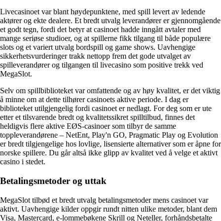
Livecasinoet var blant høydepunktene, med spill levert av ledende
aktører og ekte dealere. Et bredt utvalg leverandører er gjennomgående
et godt tegn, fordi det betyr at casinoet hadde inngått avtaler med
mange seriøse studioer, og at spillerne fikk tilgang til både populære
slots og et variert utvalg bordspill og game shows. Uavhengige
sikkerhetsvurderinger trakk nettopp frem det gode utvalget av
spilleverandører og tilgangen til livecasino som positive trekk ved
MegaSlot.
Selv om spillbiblioteket var omfattende og av høy kvalitet, er det viktig
å minne om at dette tilhører casinoets aktive periode. I dag er
biblioteket utilgjengelig fordi casinoet er nedlagt. For deg som er ute
etter et tilsvarende bredt og kvalitetssikret spilltilbud, finnes det
heldigvis flere aktive EØS-casinoer som tilbyr de samme
toppleverandørene – NetEnt, Play'n GO, Pragmatic Play og Evolution
er bredt tilgjengelige hos lovlige, lisensierte alternativer som er åpne for
norske spillere. Du går altså ikke glipp av kvalitet ved å velge et aktivt
casino i stedet.
Betalingsmetoder og uttak
MegaSlot tilbød et bredt utvalg betalingsmetoder mens casinoet var
aktivt. Uavhengige kilder oppgir rundt nitten ulike metoder, blant dem
Visa, Mastercard, e-lommebøkene Skrill og Neteller, forhåndsbetalte