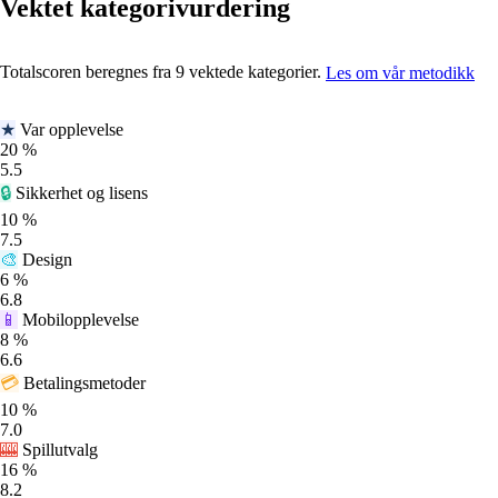
Vektet kategorivurdering
Totalscoren beregnes fra 9 vektede kategorier.
Les om vår metodikk
★
Var opplevelse
20 %
5.5
🔒
Sikkerhet og lisens
10 %
7.5
🎨
Design
6 %
6.8
📱
Mobilopplevelse
8 %
6.6
💳
Betalingsmetoder
10 %
7.0
🎰
Spillutvalg
16 %
8.2