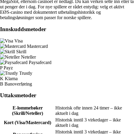
MegaSlot, ettersom casinoet er nedlagt. Du kan verken sette inn eller ta
ut penger der i dag. For nye spillere er rådet entydig: velg et aktivt
EØS-casino med dokumentert utbetalingshistorikk og
betalingsløsninger som passer for norske spillere.
Innskuddsmetoder
Visa
Mastercard
Skrill
Neteller
Paysafecard
P
Payz
Trustly
K
Klarna
B
Banoverføring
Uttaksmetoder
E-lommebøker
Historisk ofte innen 24 timer – ikke
(Skrill/Neteller)
aktuelt i dag
Historisk inntil 3 virkedager – ikke
Kort (Visa/Mastercard)
aktuelt i dag
Historisk inntil 3 virkedager – ikke