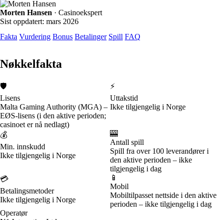
Morten Hansen
· Casinoekspert
Sist oppdatert: mars 2026
Fakta
Vurdering
Bonus
Betalinger
Spill
FAQ
Nøkkelfakta
🛡️
⚡
Lisens
Uttakstid
Malta Gaming Authority (MGA) –
Ikke tilgjengelig i Norge
EØS-lisens (i den aktive perioden;
casinoet er nå nedlagt)
🎰
💰
Antall spill
Min. innskudd
Spill fra over 100 leverandører i
Ikke tilgjengelig i Norge
den aktive perioden – ikke
tilgjengelig i dag
📱
💳
Mobil
Betalingsmetoder
Mobiltilpasset nettside i den aktive
Ikke tilgjengelig i Norge
perioden – ikke tilgjengelig i dag
Operatør