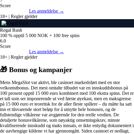
7
Score
Hent bonus →
Les anmeldelse →
18+ | Regler gjelder
Regal Rush
100 % opptil 5 000 NOK + 100 free spins
6.0
Score
Hent bonus →
Les anmeldelse →
18+ | Regler gjelder
🎁
Bonus og kampanjer
Mens MegaSlot var aktivt, ble casinoet markedsført med en stor
velkomstbonus. Det mest omtalte tilbudet var en innskuddsbonus på
100 prosent opptil 15 000 euro kombinert med 100 ekstra spinn. Det er
et tall som ser imponerende ut ved første øyekast, men en maksgrense
på 15 000 euro er teoretisk for de aller fleste spillere – du måtte ha satt
inn et tilsvarende stort beløp for å utnytte hele bonusen, og de
fullstendige vilkårene var avgjørende for den reelle verdien. De
detaljerte bonusvilkårene, som nøyaktig omsetningskrav, minste
kvalifiserende innskudd og maks innsats, er ikke entydig dokumentert i
de uavhengige kildene vi har gjennomgått. Siden casinoet er nedlagt,