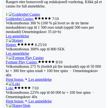
Rangert etter bonusverdi og redaksjonell vurdering. Klikk på et
casino for full anmeldelse.
1
Goldenbet Casino
7/10
Velkomstbonus
300 % (100 % på hvert av de tre første
innskuddene) opp til 1 500 euro totalt (opptil 500 euro per
innskudd)
Omsetningskrav 35 (d+b)
Les anmeldelse
2
Hajper
8.25/10
Velkomstbonus
300% opp til 800 SEK
Les anmeldelse
3
Fortune Play Casino
8/10
Velkomstbonus
275 % (fordelt på fire innskudd) opp til 50 000
kr + 300 free spins totalt
+ 100 free spins · Omsetningskrav
40x
Hent bonus
Les anmeldelse
4
Loki
7/10
Velkomstbonus
225% opp til 60 000 kr
+ 100 free spins ·
Omsetningskrav 40x
Hent bonus
Les anmeldelse
5