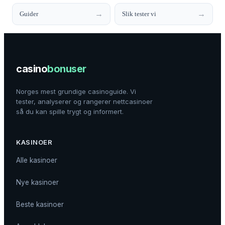
→
→
Guider
Slik tester vi
casino
bonuser
Norges mest grundige casinoguide. Vi
tester, analyserer og rangerer nettcasinoer
så du kan spille trygt og informert.
KASINOER
Alle kasinoer
Nye kasinoer
Beste kasinoer