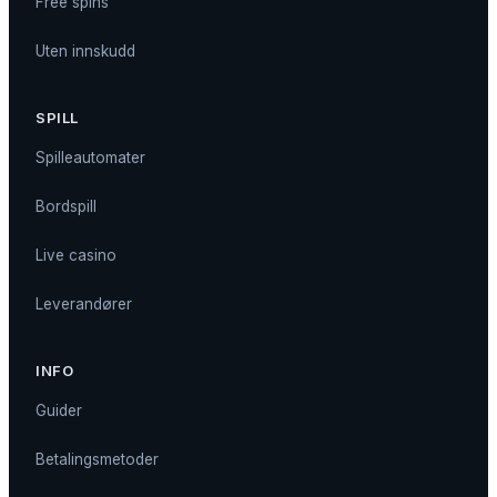
Free spins
Uten innskudd
SPILL
Spilleautomater
Bordspill
Live casino
Leverandører
INFO
Guider
Betalingsmetoder