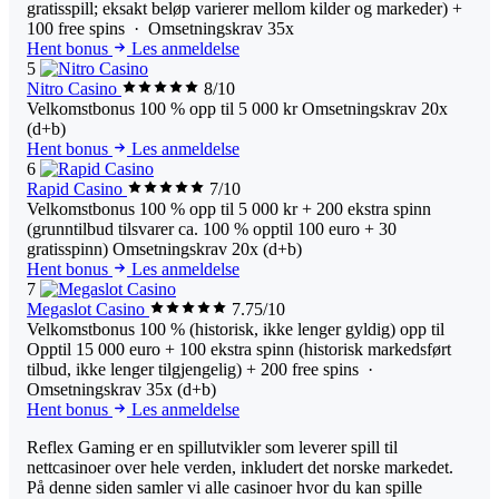
gratisspill; eksakt beløp varierer mellom kilder og markeder)
+
100 free spins · Omsetningskrav 35x
Hent bonus
Les anmeldelse
5
Nitro Casino
8/10
Velkomstbonus
100 % opp til 5 000 kr
Omsetningskrav 20x
(d+b)
Hent bonus
Les anmeldelse
6
Rapid Casino
7/10
Velkomstbonus
100 % opp til 5 000 kr + 200 ekstra spinn
(grunntilbud tilsvarer ca. 100 % opptil 100 euro + 30
gratisspinn)
Omsetningskrav 20x (d+b)
Hent bonus
Les anmeldelse
7
Megaslot Casino
7.75/10
Velkomstbonus
100 % (historisk, ikke lenger gyldig) opp til
Opptil 15 000 euro + 100 ekstra spinn (historisk markedsført
tilbud, ikke lenger tilgjengelig)
+ 200 free spins ·
Omsetningskrav 35x (d+b)
Hent bonus
Les anmeldelse
Reflex Gaming er en spillutvikler som leverer spill til
nettcasinoer over hele verden, inkludert det norske markedet.
På denne siden samler vi alle casinoer hvor du kan spille