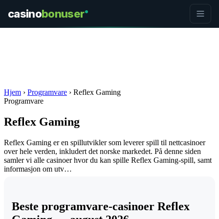
casino
bonuser
Hjem
›
Programvare
›
Reflex Gaming
Programvare
Reflex Gaming
Reflex Gaming er en spillutvikler som leverer spill til nettcasinoer
over hele verden, inkludert det norske markedet. På denne siden
samler vi alle casinoer hvor du kan spille Reflex Gaming-spill, samt
informasjon om utv…
7 casinoer
Beste programvare-casinoer Reflex